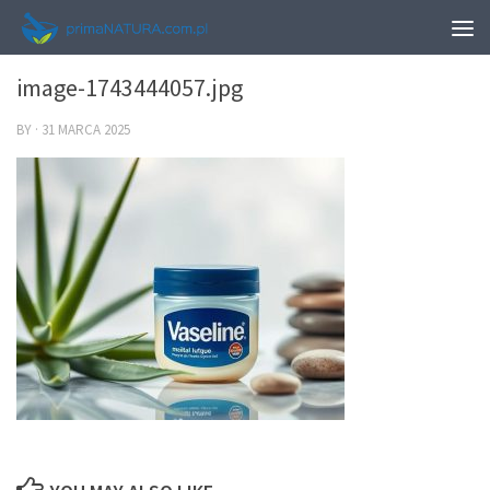
0
image-1743444057.jpg
BY
·
31 MARCA 2025