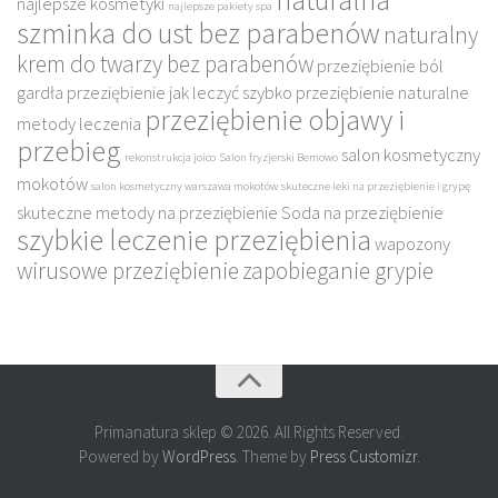
najlepsze kosmetyki
najlepsze pakiety spa
szminka do ust bez parabenów
naturalny
krem do twarzy bez parabenów
przeziębienie ból
gardła
przeziębienie jak leczyć szybko
przeziębienie naturalne
przeziębienie objawy i
metody leczenia
przebieg
salon kosmetyczny
rekonstrukcja joico
Salon fryzjerski Bemowo
mokotów
salon kosmetyczny warszawa mokotów
skuteczne leki na przeziębienie i grypę
skuteczne metody na przeziębienie
Soda na przeziębienie
szybkie leczenie przeziębienia
wapozony
wirusowe przeziębienie
zapobieganie grypie
Primanatura sklep © 2026. All Rights Reserved.
Powered by
WordPress
. Theme by
Press Customizr
.