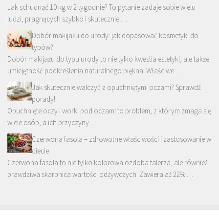
Jak schudnąć 10 kg w 2 tygodnie? To pytanie zadaje sobie wielu
ludzi, pragnących szybko i skutecznie …
Dobór makijażu do urody: jak dopasować kosmetyki do
typów?
Dobór makijażu do typu urody to nie tylko kwestia estetyki, ale także
umiejętność podkreślenia naturalnego piękna. Właściwe …
Jak skutecznie walczyć z opuchniętymi oczami? Sprawdź
porady!
Opuchnięte oczy i worki pod oczami to problem, z którym zmaga się
wiele osób, a ich przyczyny …
Czerwona fasola – zdrowotne właściwości i zastosowanie w
diecie
Czerwona fasola to nie tylko kolorowa ozdoba talerza, ale również
prawdziwa skarbnica wartości odżywczych. Zawiera aż 22% …