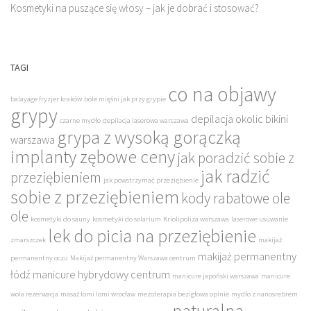
Kosmetyki na puszące się włosy – jak je dobrać i stosować?
TAGI
co na objawy
balayage fryzjer kraków
bóle mięśni jak przy grypie
grypy
depilacja okolic bikini
czarne mydło
depilacja laserowa warszawa
grypa z wysoką gorączką
warszawa
implanty zębowe ceny
jak poradzić sobie z
jak radzić
przeziębieniem
jak powstrzymać przeziębienie
sobie z przeziębieniem
kody rabatowe ole
ole
kosmetyki do sauny
kosmetyki do solarium
Kriolipoliza warszawa
laserowe usuwanie
lek do picia na przeziębienie
zmarszczek
makijaż
makijaż permanentny
permanentny oczu
Makijaż permanentny Warszawa centrum
łódź
manicure hybrydowy centrum
manicure japoński warszawa
manicure
wola rezerwacja
masaż lomi lomi wrocław
mezoterapia bezigłowa opinie
mydło z nanosrebrem
naturalna