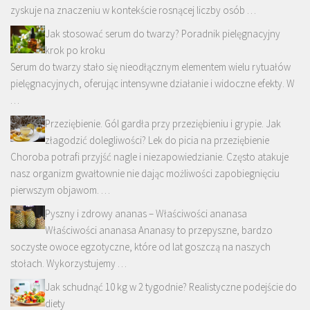
zyskuje na znaczeniu w kontekście rosnącej liczby osób …
Jak stosować serum do twarzy? Poradnik pielęgnacyjny
krok po kroku
Serum do twarzy stało się nieodłącznym elementem wielu rytuałów
pielęgnacyjnych, oferując intensywne działanie i widoczne efekty. W
…
Przeziębienie. Gól gardła przy przeziębieniu i grypie. Jak
złagodzić dolegliwości? Lek do picia na przeziębienie
Choroba potrafi przyjść nagle i niezapowiedzianie. Często atakuje
nasz organizm gwałtownie nie dając możliwości zapobiegnięciu
pierwszym objawom. …
Pyszny i zdrowy ananas – Właściwości ananasa
Właściwości ananasa Ananasy to przepyszne, bardzo
soczyste owoce egzotyczne, które od lat goszczą na naszych
stołach. Wykorzystujemy …
Jak schudnąć 10 kg w 2 tygodnie? Realistyczne podejście do
diety