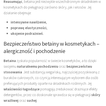
Reasumując
, betaina jest niezwykle wszechstronnym składnikiem w
kosmetykach do pielęgnacji zarówno skóry, jak i włosów. Jej
działanie obejmuje:
intensywne nawilżenie,
poprawę elastyczności,
ukojenie podrażnień.
Bezpieczeństwo betainy w kosmetykach –
alergiczność i pochodzenie
Betaina
zyskała popularność w świecie kosmetyków, a to dzięki
swojemu
naturalnemu pochodzeniu
oraz
bezpieczeństwu
stosowania
. Jest substancją wegańską, najczęściej pozyskiwaną z
buraków cukrowych, co czyni ją interesującym wyborem dla osób
preferujących produkty oparte na składnikach roślinnych. Jej
właściwości łagodzące
pomagają zredukować drażniące efekty
detergentów, przez co doskonale sprawdza się w pielęgnacji
skóry
wrażliwej
oraz
suchej
.