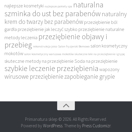
naturalna
najlepsze kosmetyki
najlepsze pakiety spa
szminka do ust bez parabenów
naturalny
krem do twarzy bez parabenów
przeziębienie ból
gardła
przeziębienie jak leczyć szybko
przeziębienie naturalne
przeziębienie objawy i
metody leczenia
przebieg
salon kosmetyczny
rekonstrukcja joico
Salon fryzjerski Bemowo
mokotów
salon kosmetyczny warszawa mokotów
skuteczne leki na przeziębienie i grypę
skuteczne metody na przeziębienie
Soda na przeziębienie
szybkie leczenie przeziębienia
wapozony
wirusowe przeziębienie
zapobieganie grypie
Primanatura sklep © 2026. All Rights Reserved.
Powered by
WordPress
. Theme by
Press Customizr
.