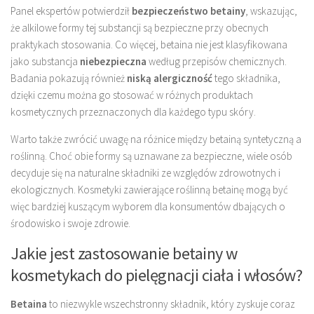
Panel ekspertów potwierdził
bezpieczeństwo betainy
, wskazując,
że alkilowe formy tej substancji są bezpieczne przy obecnych
praktykach stosowania. Co więcej, betaina nie jest klasyfikowana
jako substancja
niebezpieczna
według przepisów chemicznych.
Badania pokazują również
niską alergiczność
tego składnika,
dzięki czemu można go stosować w różnych produktach
kosmetycznych przeznaczonych dla każdego typu skóry.
Warto także zwrócić uwagę na różnice między betainą syntetyczną a
roślinną. Choć obie formy są uznawane za bezpieczne, wiele osób
decyduje się na naturalne składniki ze względów zdrowotnych i
ekologicznych. Kosmetyki zawierające roślinną betainę mogą być
więc bardziej kuszącym wyborem dla konsumentów dbających o
środowisko i swoje zdrowie.
Jakie jest zastosowanie betainy w
kosmetykach do pielęgnacji ciała i włosów?
Betaina
to niezwykle wszechstronny składnik, który zyskuje coraz