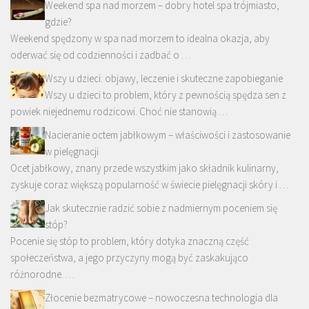
Weekend spa nad morzem – dobry hotel spa trójmiasto,
gdzie?
Weekend spędzony w spa nad morzem to idealna okazja, aby
oderwać się od codzienności i zadbać o …
Wszy u dzieci: objawy, leczenie i skuteczne zapobieganie
Wszy u dzieci to problem, który z pewnością spędza sen z
powiek niejednemu rodzicowi. Choć nie stanowią …
Nacieranie octem jabłkowym – właściwości i zastosowanie
w pielęgnacji
Ocet jabłkowy, znany przede wszystkim jako składnik kulinarny,
zyskuje coraz większą popularność w świecie pielęgnacji skóry i …
Jak skutecznie radzić sobie z nadmiernym poceniem się
stóp?
Pocenie się stóp to problem, który dotyka znaczną część
społeczeństwa, a jego przyczyny mogą być zaskakująco
różnorodne. …
Złocenie bezmatrycowe – nowoczesna technologia dla