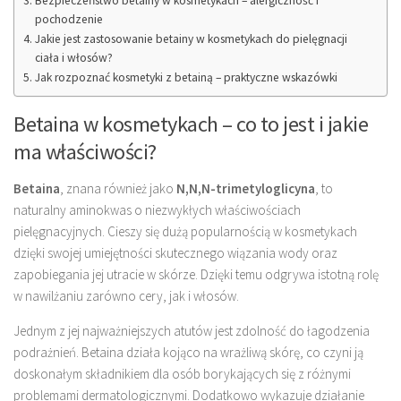
Bezpieczeństwo betainy w kosmetykach – alergiczność i
pochodzenie
Jakie jest zastosowanie betainy w kosmetykach do pielęgnacji
ciała i włosów?
Jak rozpoznać kosmetyki z betainą – praktyczne wskazówki
Betaina w kosmetykach – co to jest i jakie
ma właściwości?
Betaina
, znana również jako
N,N,N-trimetyloglicyna
, to
naturalny aminokwas o niezwykłych właściwościach
pielęgnacyjnych. Cieszy się dużą popularnością w kosmetykach
dzięki swojej umiejętności skutecznego wiązania wody oraz
zapobiegania jej utracie w skórze. Dzięki temu odgrywa istotną rolę
w nawilżaniu zarówno cery, jak i włosów.
Jednym z jej najważniejszych atutów jest zdolność do łagodzenia
podrażnień. Betaina działa kojąco na wrażliwą skórę, co czyni ją
doskonałym składnikiem dla osób borykających się z różnymi
problemami dermatologicznymi. Dodatkowo wykazuje działanie