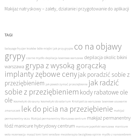
Makijaż natryskowy – zalety, działanie i przygotowanie do aplikacji
TAGI
co na objawy
balayage fryzjer kraków
bóle mięśni jak przy grypie
grypy
depilacja okolic bikini
czarne mydło
depilacja laserowa warszawa
grypa z wysoką gorączką
warszawa
implanty zębowe ceny
jak poradzić sobie z
jak radzić
przeziębieniem
jak powstrzymać przeziębienie
sobie z przeziębieniem
kody rabatowe ole
ole
kosmetyki do sauny
kosmetyki do solarium
Kriolipoliza warszawa
laserowe usuwanie
lek do picia na przeziębienie
zmarszczek
makijaż
makijaż permanentny
permanentny oczu
Makijaż permanentny Warszawa centrum
łódź
manicure hybrydowy centrum
manicure japoński warszawa
manicure
wola rezerwacja
masaż lomi lomi wrocław
mezoterapia bezigłowa opinie
mydło z nanosrebrem