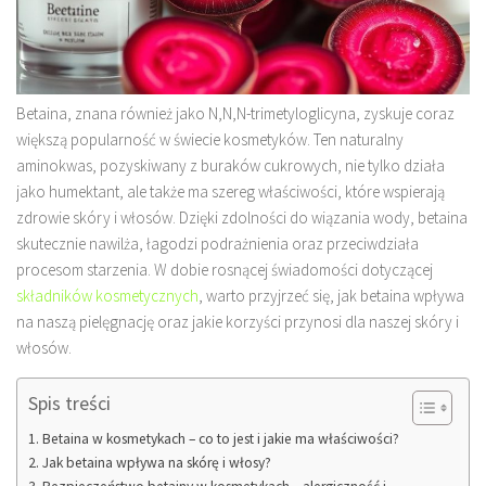
Betaina, znana również jako N,N,N-trimetyloglicyna, zyskuje coraz
większą popularność w świecie kosmetyków. Ten naturalny
aminokwas, pozyskiwany z buraków cukrowych, nie tylko działa
jako humektant, ale także ma szereg właściwości, które wspierają
zdrowie skóry i włosów. Dzięki zdolności do wiązania wody, betaina
skutecznie nawilża, łagodzi podrażnienia oraz przeciwdziała
procesom starzenia. W dobie rosnącej świadomości dotyczącej
składników kosmetycznych
, warto przyjrzeć się, jak betaina wpływa
na naszą pielęgnację oraz jakie korzyści przynosi dla naszej skóry i
włosów.
Spis treści
Betaina w kosmetykach – co to jest i jakie ma właściwości?
Jak betaina wpływa na skórę i włosy?