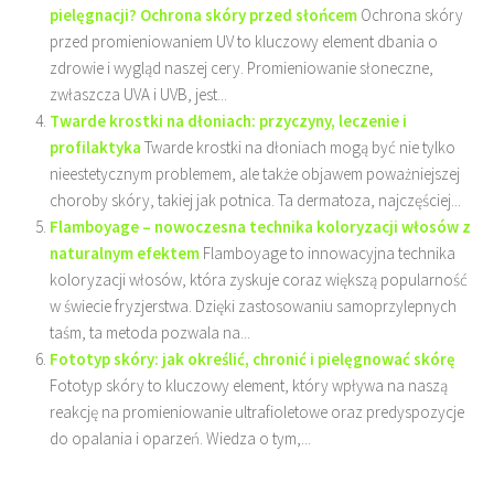
pielęgnacji? Ochrona skóry przed słońcem
Ochrona skóry
przed promieniowaniem UV to kluczowy element dbania o
zdrowie i wygląd naszej cery. Promieniowanie słoneczne,
zwłaszcza UVA i UVB, jest...
Twarde krostki na dłoniach: przyczyny, leczenie i
profilaktyka
Twarde krostki na dłoniach mogą być nie tylko
nieestetycznym problemem, ale także objawem poważniejszej
choroby skóry, takiej jak potnica. Ta dermatoza, najczęściej...
Flamboyage – nowoczesna technika koloryzacji włosów z
naturalnym efektem
Flamboyage to innowacyjna technika
koloryzacji włosów, która zyskuje coraz większą popularność
w świecie fryzjerstwa. Dzięki zastosowaniu samoprzylepnych
taśm, ta metoda pozwala na...
Fototyp skóry: jak określić, chronić i pielęgnować skórę
Fototyp skóry to kluczowy element, który wpływa na naszą
reakcję na promieniowanie ultrafioletowe oraz predyspozycje
do opalania i oparzeń. Wiedza o tym,...