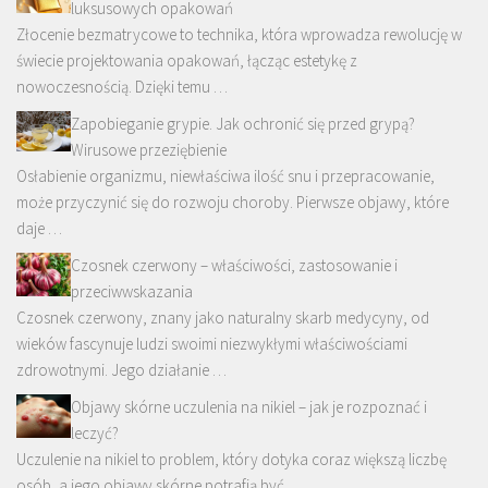
luksusowych opakowań
Złocenie bezmatrycowe to technika, która wprowadza rewolucję w
świecie projektowania opakowań, łącząc estetykę z
nowoczesnością. Dzięki temu …
Zapobieganie grypie. Jak ochronić się przed grypą?
Wirusowe przeziębienie
Osłabienie organizmu, niewłaściwa ilość snu i przepracowanie,
może przyczynić się do rozwoju choroby. Pierwsze objawy, które
daje …
Czosnek czerwony – właściwości, zastosowanie i
przeciwwskazania
Czosnek czerwony, znany jako naturalny skarb medycyny, od
wieków fascynuje ludzi swoimi niezwykłymi właściwościami
zdrowotnymi. Jego działanie …
Objawy skórne uczulenia na nikiel – jak je rozpoznać i
leczyć?
Uczulenie na nikiel to problem, który dotyka coraz większą liczbę
osób, a jego objawy skórne potrafią być …