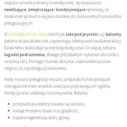
większe uznanie w branży kosmetycznej. Jej właściwości
nawilżające
,
zmiękczające
i
kondycjonujące
sprawiają, że
doskonale sprawdza się jako dodatek do różnorodnych produktów
pielęgnacyjnych.
W
kosmetykach do ciała
, takich jak
żele pod prysznic
czy
balsamy
,
betaina działa skutecznie, zapewniając intensywne nawilżenie skóry.
Dzięki temu skóra staje się bardziej elastyczna. Co więcej, betaina
łagodzi podrażnienia
, dlatego jest idealnym wyborem dla osób z
wrażliwą cerą. Pomaga również utrzymać odpowiedni poziom
wilgoci, co zapobiega przesuszeniu.
Kiedy mowa o pielęgnacji włosów, preparaty kondycjonujące
wzbogacone o ten składnik znacząco poprawiają ich ogólną
kondycję oraz ułatwiają rozczesywanie. Betaina:
przeciwdziała elektryzowaniu się włosów,
nadaje im piękny blask oraz gładkość,
wspiera regenerację skóry głowy.