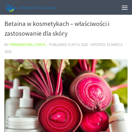
URODA
Betaina w kosmetykach – właściwości i
zastosowanie dla skóry
BY
PRIMANATURA.COM.PL
· PUBLISHED
9 LIPCA 2025
· UPDATED
31 MARCA
2025