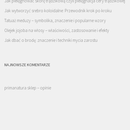
Jak pielęgnować skórę trądzikową czyli pielęgnacja cery trądzikowej
Jak wytworzyć srebro koloidalne: Przewodnik krok po kroku
Tatuaż meduzy – symbolika, znaczenie i popularne wzory
Olejek jojoba na włosy – właściwości, zastosowanie i efekty
Jak dbać o brodę: znaczenie i techniki mycia zarostu
NAJNOWSZE KOMENTARZE
primanatura sklep – opinie