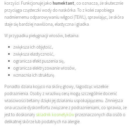
korzyści. Funkcjonuje jako
humektant
, co oznacza, że skutecznie
przyciąga cząsteczki wody do naskórka. To z kolei zapobiega
nadmiernemu odparowywaniu wilgoci (TEWL), sprawiając, że skóra
staje się bardziej nawilżona, elastyczna i gładka.
W przypadku pielęgnacji włosów, betaina:
zwiększa ich objętość,
zwiększa elastyczność,
ogranicza efekt puszenia się,
ogranicza elektryzowanie włosów,
wzmacnia ich strukturę.
Ponadto działa kojąco na skórę głowy, łagodząc wszelkie
podrażnienia. Osoby z wrażliwą cerą mogą szczególnie docenić
właściwości betainy dzięki jej działaniu uspokajającemu. Zmniejsza
ona uczucie dyskomfortu związane z podrażnieniami, co sprawia, że
jest to doskonały
składnik kosmetyków
przeznaczonych dla osób o
delikatnej skórze lub podatnych na alergie.