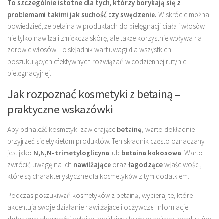
To szczególnie istotne dla tych, którzy borykają się z
problemami takimi jak suchość czy swędzenie.
W skrócie można
powiedzieć, że betaina w produktach do pielęgnacji ciała i włosów
nie tylko nawilża i zmiękcza skórę, ale także korzystnie wpływa na
zdrowie włosów. To składnik wart uwagi dla wszystkich
poszukujących efektywnych rozwiązań w codziennej rutynie
pielęgnacyjnej.
Jak rozpoznać kosmetyki z betainą –
praktyczne wskazówki
Aby odnaleźć kosmetyki zawierające
betainę
, warto dokładnie
przyjrzeć się etykietom produktów. Ten składnik często oznaczany
jest jako
N,N,N-trimetyloglicyna
lub
betaina kokosowa
. Warto
zwrócić uwagę na ich
nawilżające
oraz
łagodzące
właściwości,
które są charakterystyczne dla kosmetyków z tym dodatkiem.
Podczas poszukiwań kosmetyków z betainą, wybieraj te, które
akcentują swoje działanie nawilżające i odżywcze. Informacje
dotyczące obecności betainy znajdziesz także w opisach produktów