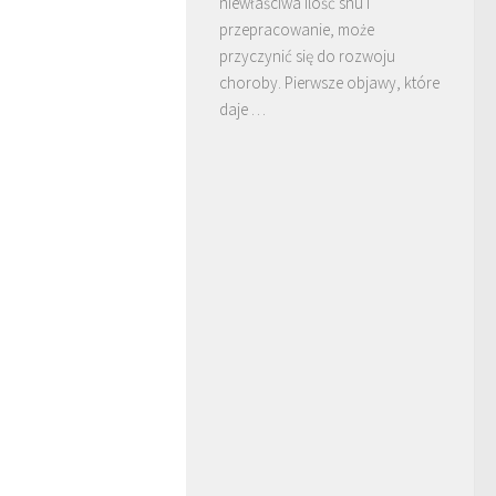
niewłaściwa ilość snu i
przepracowanie, może
przyczynić się do rozwoju
choroby. Pierwsze objawy, które
daje …