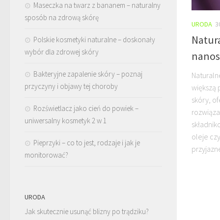
Maseczka na twarz z bananem – naturalny
sposób na zdrową skórę
URODA
3
Natur
Polskie kosmetyki naturalne – doskonały
wybór dla zdrowej skóry
nanos
Bakteryjne zapalenie skóry – poznaj
Naturaln
przyczyny i objawy tej choroby
większą 
skóry, o
Rozświetlacz jako cień do powiek –
rozwiąza
uniwersalny kosmetyk 2 w 1
składnik
oleje czy
Pieprzyki – co to jest, rodzaje i jak je
przyjazne
monitorować?
URODA
Jak skutecznie usunąć blizny po trądziku?