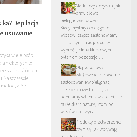
Maska czy odżywka: jak
prawidłowo
pielęgnować włosy?
ika? Depilacja
Kiedy myślimy o pielęgnacji
we usuwanie
włosów, często zastanawiamy
się nad tym, jakie produkty
wybrać, jednak kluczowym
otyka wiele osób,
pytaniem pozostaje: …
dla niektórych to
Olej kokosowy –
że stać się źródłem
właściwości zdrowotne i
. Na szczęście
zastosowanie w pielęgnacji
h metod, które
Olej kokosowy to nie tylko
popularny składnik w kuchni, ale
także skarb natury, który od
wieków zachwyca …
Produkty przetworzone:
czym są i jak wpływają
na zdrowie?