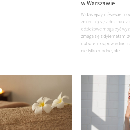
w Warszawie
W dzisiejszym świecie mod
zmieniają się z dnia na dz
odzieżowe mogą być wyz
zmaga się z dylematami z
doborem odpowiednich c
nie tylko modne, ale...