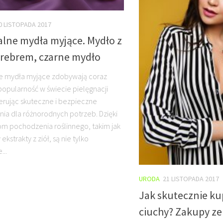
0 LISTOPADA 2017
alne mydła myjące. Mydło z
rebrem, czarne mydło
e mydła myjące zdobywają coraz
popularność w świecie pielęgnacji
ferując skuteczne i bezpieczne
nia dla różnorodnych potrzeb. Dzięki
om pochodzenia roślinnego, takim jak
 ekstrakty z ziół, są nie tylko
...
URODA
21 LISTOPADA 2017
Jak skutecznie 
ciuchy? Zakupy ze