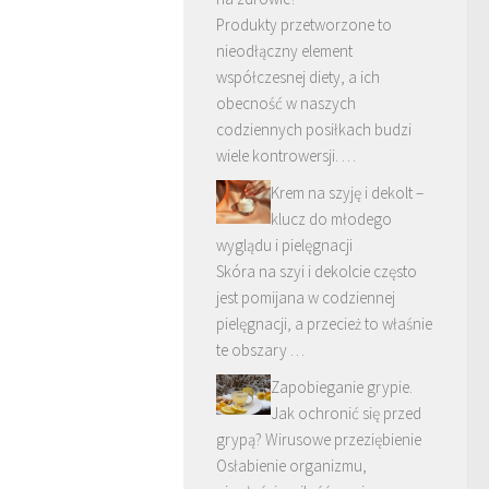
Produkty przetworzone to
nieodłączny element
współczesnej diety, a ich
obecność w naszych
codziennych posiłkach budzi
wiele kontrowersji. …
Krem na szyję i dekolt –
klucz do młodego
wyglądu i pielęgnacji
Skóra na szyi i dekolcie często
jest pomijana w codziennej
pielęgnacji, a przecież to właśnie
te obszary …
Zapobieganie grypie.
Jak ochronić się przed
grypą? Wirusowe przeziębienie
Osłabienie organizmu,