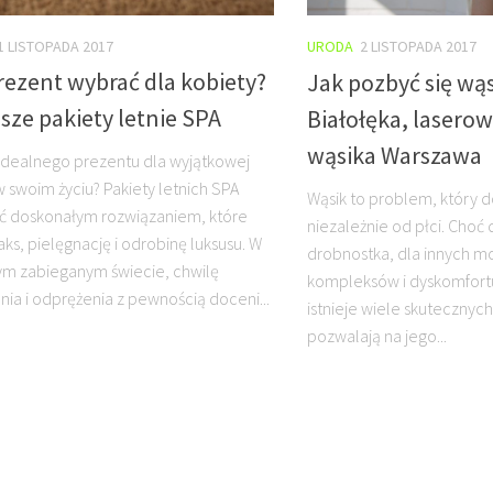
1 LISTOPADA 2017
URODA
2 LISTOPADA 2017
rezent wybrać dla kobiety?
Jak pozbyć się wąs
sze pakiety letnie SPA
Białołęka, lasero
wąsika Warszawa
idealnego prezentu dla wyjątkowej
w swoim życiu? Pakiety letnich SPA
Wąsik to problem, który d
ć doskonałym rozwiązaniem, które
niezależnie od płci. Choć 
aks, pielęgnację i odrobinę luksusu. W
drobnostka, dla innych mo
zym zabieganym świecie, chwilę
kompleksów i dyskomfortu
nia i odprężenia z pewnością doceni...
istnieje wiele skutecznyc
pozwalają na jego...