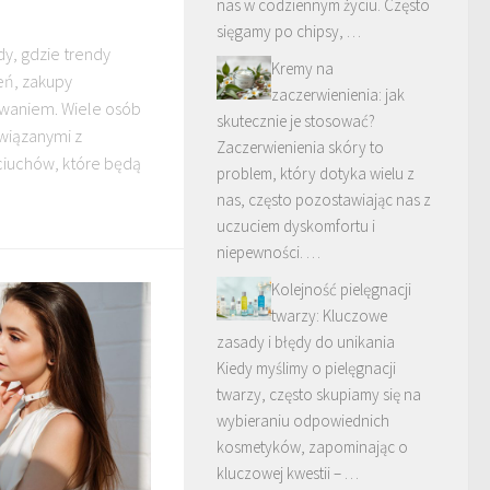
nas w codziennym życiu. Często
sięgamy po chipsy, …
y, gdzie trendy
Kremy na
ień, zakupy
zaczerwienienia: jak
waniem. Wiele osób
skutecznie je stosować?
wiązanymi z
Zaczerwienienia skóry to
iuchów, które będą
problem, który dotyka wielu z
nas, często pozostawiając nas z
uczuciem dyskomfortu i
niepewności. …
Kolejność pielęgnacji
twarzy: Kluczowe
zasady i błędy do unikania
Kiedy myślimy o pielęgnacji
twarzy, często skupiamy się na
wybieraniu odpowiednich
kosmetyków, zapominając o
kluczowej kwestii – …