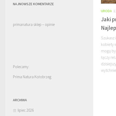
NAJNOWSZE KOMENTARZE
URODA
1
Jaki p
primanatura sklep – opinie
Najlep
Szukasz 
kobiety 
mogą by
łączy rel
dzisiejs
Polecamy:
wytchnie
Prima Natura Kołobrzeg
ARCHIWA
lipiec 2026