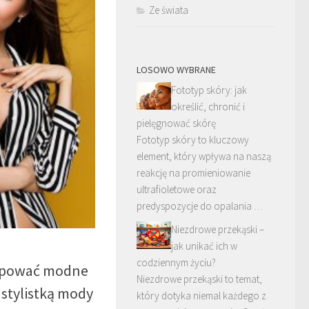
Ze świata
LOSOWO WYBRANE
Fototyp skóry: jak
określić, chronić i
pielęgnować skórę
Fototyp skóry to kluczowy
element, który wpływa na naszą
reakcję na promieniowanie
ultrafioletowe oraz
predyspozycje do opalania …
Niezdrowe przekąski –
jak unikać ich w
codziennym życiu?
kupować modne
Niezdrowe przekąski to temat,
 stylistką mody
który dotyka niemal każdego z