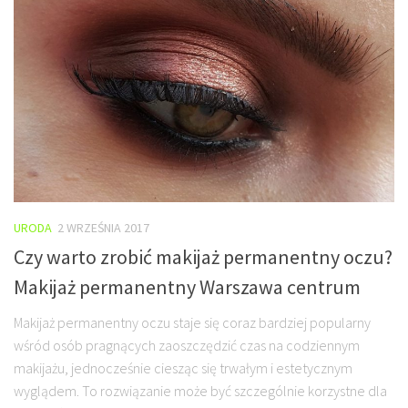
URODA
2 WRZEŚNIA 2017
Czy warto zrobić makijaż permanentny oczu?
Makijaż permanentny Warszawa centrum
Makijaż permanentny oczu staje się coraz bardziej popularny
wśród osób pragnących zaoszczędzić czas na codziennym
makijażu, jednocześnie ciesząc się trwałym i estetycznym
wyglądem. To rozwiązanie może być szczególnie korzystne dla