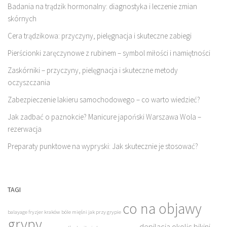
Badania na trądzik hormonalny: diagnostyka i leczenie zmian
skórnych
Cera trądzikowa: przyczyny, pielęgnacja i skuteczne zabiegi
Pierścionki zaręczynowe z rubinem – symbol miłości i namiętności
Zaskórniki – przyczyny, pielęgnacja i skuteczne metody
oczyszczania
Zabezpieczenie lakieru samochodowego – co warto wiedzieć?
Jak zadbać o paznokcie? Manicure japoński Warszawa Wola –
rezerwacja
Preparaty punktowe na wypryski: Jak skutecznie je stosować?
TAGI
co na objawy
balayage fryzjer kraków
bóle mięśni jak przy grypie
grypy
depilacja okolic bikini