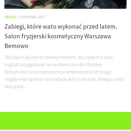
URODA
3 SIERPNIA 2017
Zabiegi, które wato wykonać przed latem.
Salon fryzjerski kosmetyczny Warszawa
Bemowo
Zbliżające się lato to idealny moment, aby zadbać o swój
wygląd i przygotować się na słoneczne dni. Wysokie
temperatury oraz intensywne promieniowanie UV mogą
negatywnie wpłynąć na kondycję skóry i włosów, dlatego warto
skorzystać...