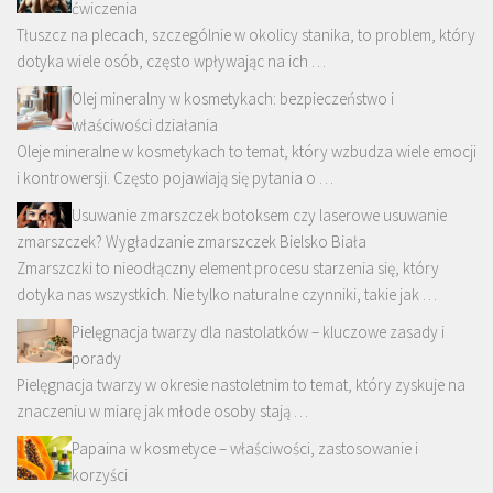
ćwiczenia
Tłuszcz na plecach, szczególnie w okolicy stanika, to problem, który
dotyka wiele osób, często wpływając na ich …
Olej mineralny w kosmetykach: bezpieczeństwo i
właściwości działania
Oleje mineralne w kosmetykach to temat, który wzbudza wiele emocji
i kontrowersji. Często pojawiają się pytania o …
Usuwanie zmarszczek botoksem czy laserowe usuwanie
zmarszczek? Wygładzanie zmarszczek Bielsko Biała
Zmarszczki to nieodłączny element procesu starzenia się, który
dotyka nas wszystkich. Nie tylko naturalne czynniki, takie jak …
Pielęgnacja twarzy dla nastolatków – kluczowe zasady i
porady
Pielęgnacja twarzy w okresie nastoletnim to temat, który zyskuje na
znaczeniu w miarę jak młode osoby stają …
Papaina w kosmetyce – właściwości, zastosowanie i
korzyści