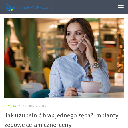
TAGGED:
MANICURE HYBRYDOWY CENTRUM
URODA
21 GRUDNIA 2017
Jak uzupełnić brak jednego zęba? Implanty
zębowe ceramiczne: ceny