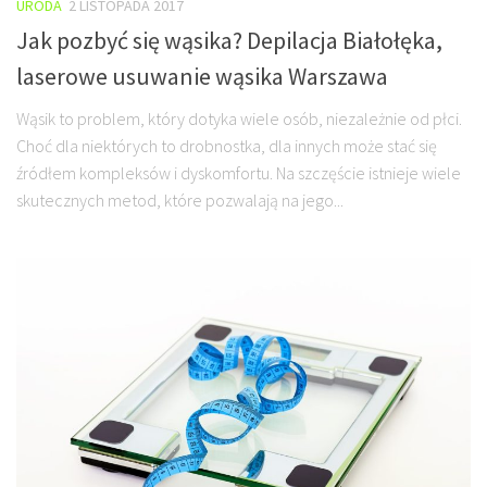
URODA
2 LISTOPADA 2017
Jak pozbyć się wąsika? Depilacja Białołęka,
laserowe usuwanie wąsika Warszawa
Wąsik to problem, który dotyka wiele osób, niezależnie od płci.
Choć dla niektórych to drobnostka, dla innych może stać się
źródłem kompleksów i dyskomfortu. Na szczęście istnieje wiele
skutecznych metod, które pozwalają na jego...