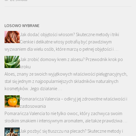
LOSOWO WYBRANE
Jak dodać objętości włosom? Skuteczne metody i triki
Cienkie i delikatne włosy potrafią być prawdziwym
wyzwaniem dla wielu osób, które marzą o pełnej objętości i …
Jak zrobić domowy krem z aloesu? Przewodnik krok po
kroku
Aloes, znany ze swoich wyjątkowych właściwości pielęgnacyjnych,
stał się jednym z najpopularniejszych składników naturalnych
kosmetyków. Jego działanie …
Pomarańcza Valencia – odkryj jej zdrowotne właściwości i
zastosowania
Pomarańcza Valencia to nie tylko owoc, który zachwyca swoim
słodkim smakiem i intensywnym aromatem, ale także prawdziwa …
Jak pozbyć się tłuszczu na plecach? Skuteczne metody i