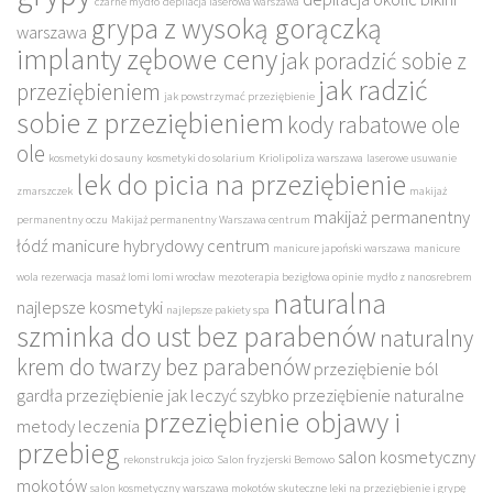
czarne mydło
depilacja laserowa warszawa
grypa z wysoką gorączką
warszawa
implanty zębowe ceny
jak poradzić sobie z
jak radzić
przeziębieniem
jak powstrzymać przeziębienie
sobie z przeziębieniem
kody rabatowe ole
ole
kosmetyki do sauny
kosmetyki do solarium
Kriolipoliza warszawa
laserowe usuwanie
lek do picia na przeziębienie
zmarszczek
makijaż
makijaż permanentny
permanentny oczu
Makijaż permanentny Warszawa centrum
łódź
manicure hybrydowy centrum
manicure japoński warszawa
manicure
wola rezerwacja
masaż lomi lomi wrocław
mezoterapia bezigłowa opinie
mydło z nanosrebrem
naturalna
najlepsze kosmetyki
najlepsze pakiety spa
szminka do ust bez parabenów
naturalny
krem do twarzy bez parabenów
przeziębienie ból
gardła
przeziębienie jak leczyć szybko
przeziębienie naturalne
przeziębienie objawy i
metody leczenia
przebieg
salon kosmetyczny
rekonstrukcja joico
Salon fryzjerski Bemowo
mokotów
salon kosmetyczny warszawa mokotów
skuteczne leki na przeziębienie i grypę