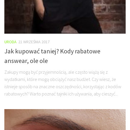
URODA
21 WRZEŚNIA 2017
Jak kupować taniej? Kody rabatowe
answear, ole ole
Zakupy mogą być przyjemnością, ale często wiążą się z
wydatkami, które mogą obciążyć nasz budżet. Czy wiesz, że
istnieje sposób na znaczne oszczędności, korzystając z kodów
rabatowych? Warto poznać tajniki ich używania, aby cieszyć...