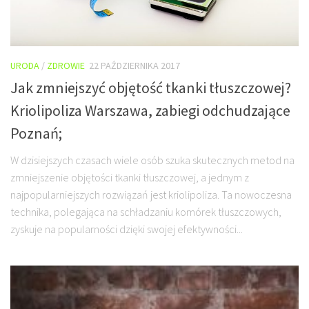
URODA
/
ZDROWIE
22 PAŹDZIERNIKA 2017
Jak zmniejszyć objętość tkanki tłuszczowej?
Kriolipoliza Warszawa, zabiegi odchudzające
Poznań;
W dzisiejszych czasach wiele osób szuka skutecznych metod na
zmniejszenie objętości tkanki tłuszczowej, a jednym z
najpopularniejszych rozwiązań jest kriolipoliza. Ta nowoczesna
technika, polegająca na schładzaniu komórek tłuszczowych,
zyskuje na popularności dzięki swojej efektywności...