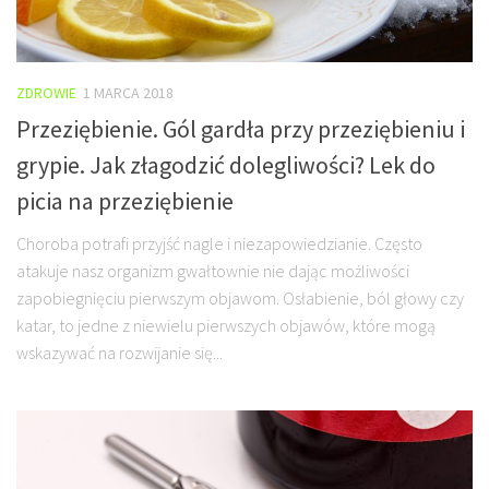
ZDROWIE
1 MARCA 2018
Przeziębienie. Gól gardła przy przeziębieniu i
grypie. Jak złagodzić dolegliwości? Lek do
picia na przeziębienie
Choroba potrafi przyjść nagle i niezapowiedzianie. Często
atakuje nasz organizm gwałtownie nie dając możliwości
zapobiegnięciu pierwszym objawom. Osłabienie, ból głowy czy
katar, to jedne z niewielu pierwszych objawów, które mogą
wskazywać na rozwijanie się...