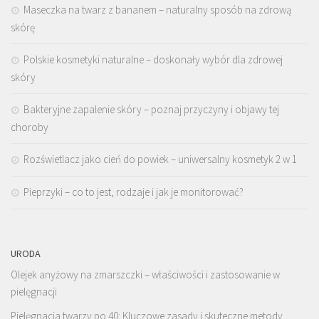
Maseczka na twarz z bananem – naturalny sposób na zdrową
skórę
Polskie kosmetyki naturalne – doskonały wybór dla zdrowej
skóry
Bakteryjne zapalenie skóry – poznaj przyczyny i objawy tej
choroby
Rozświetlacz jako cień do powiek – uniwersalny kosmetyk 2 w 1
Pieprzyki – co to jest, rodzaje i jak je monitorować?
URODA
Olejek anyżowy na zmarszczki – właściwości i zastosowanie w
pielęgnacji
Pielęgnacja twarzy po 40: Kluczowe zasady i skuteczne metody