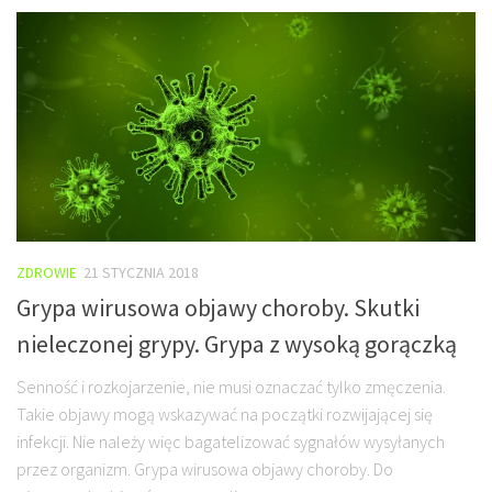
ZDROWIE
21 STYCZNIA 2018
Grypa wirusowa objawy choroby. Skutki
nieleczonej grypy. Grypa z wysoką gorączką
Senność i rozkojarzenie, nie musi oznaczać tylko zmęczenia.
Takie objawy mogą wskazywać na początki rozwijającej się
infekcji. Nie należy więc bagatelizować sygnałów wysyłanych
przez organizm. Grypa wirusowa objawy choroby. Do