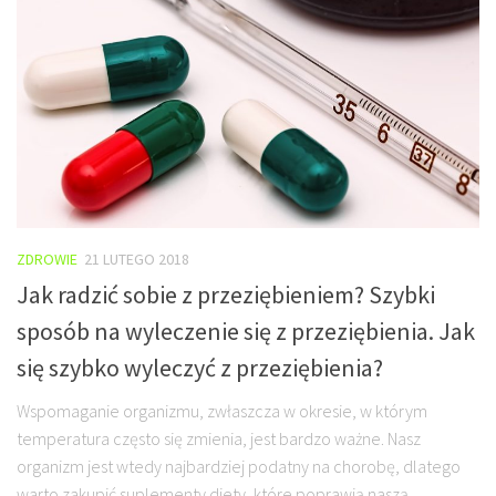
ZDROWIE
21 LUTEGO 2018
Jak radzić sobie z przeziębieniem? Szybki
sposób na wyleczenie się z przeziębienia. Jak
się szybko wyleczyć z przeziębienia?
Wspomaganie organizmu, zwłaszcza w okresie, w którym
temperatura często się zmienia, jest bardzo ważne. Nasz
organizm jest wtedy najbardziej podatny na chorobę, dlatego
warto zakupić suplementy diety, które poprawią naszą