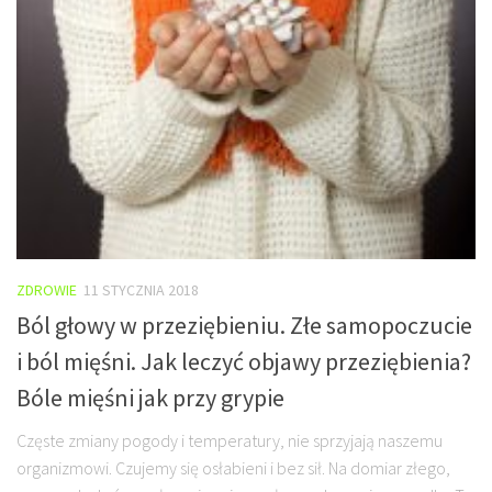
ZDROWIE
11 STYCZNIA 2018
Ból głowy w przeziębieniu. Złe samopoczucie
i ból mięśni. Jak leczyć objawy przeziębienia?
Bóle mięśni jak przy grypie
Częste zmiany pogody i temperatury, nie sprzyjają naszemu
organizmowi. Czujemy się osłabieni i bez sił. Na domiar złego,