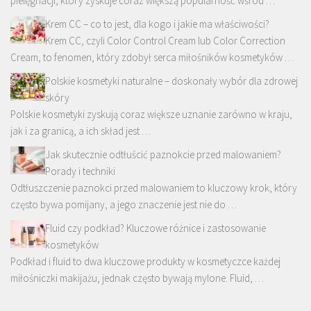
pielęgnacji, który zyskuje coraz większą popularność wśród …
Krem CC – co to jest, dla kogo i jakie ma właściwości?
Krem CC, czyli Color Control Cream lub Color Correction
Cream, to fenomen, który zdobył serca miłośników kosmetyków …
Polskie kosmetyki naturalne – doskonały wybór dla zdrowej
skóry
Polskie kosmetyki zyskują coraz większe uznanie zarówno w kraju,
jak i za granicą, a ich skład jest …
Jak skutecznie odtłuścić paznokcie przed malowaniem?
Porady i techniki
Odtłuszczenie paznokci przed malowaniem to kluczowy krok, który
często bywa pomijany, a jego znaczenie jest nie do …
Fluid czy podkład? Kluczowe różnice i zastosowanie
kosmetyków
Podkład i fluid to dwa kluczowe produkty w kosmetyczce każdej
miłośniczki makijażu, jednak często bywają mylone. Fluid, …