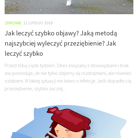
ZDROWIE
11 LUTEGO 2018
Jak leczyć szybko objawy? Jaką metodą
najszybciej wyleczyć przeziębienie? Jak
leczyć szybko
Przed tobą ciężki tydzień. Stres związany z obowiązkami i brak
snu powoduje, że nie tylko stajemy się rozdrażnieni, ale również
osłabieni. W takiej sytuacji nie łatwo o infekcje. Jeśli dopadło cię
przeziębienie, szybko zacznij...