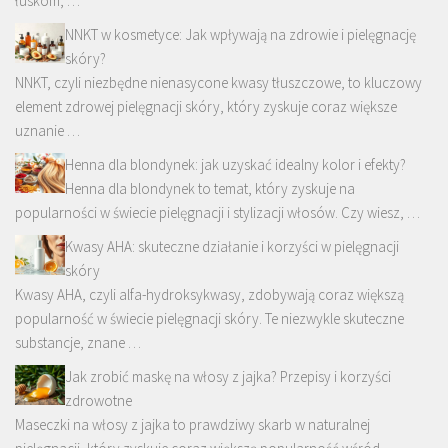
łuskom, …
NNKT w kosmetyce: Jak wpływają na zdrowie i pielęgnację
skóry?
NNKT, czyli niezbędne nienasycone kwasy tłuszczowe, to kluczowy
element zdrowej pielęgnacji skóry, który zyskuje coraz większe
uznanie …
Henna dla blondynek: jak uzyskać idealny kolor i efekty?
Henna dla blondynek to temat, który zyskuje na
popularności w świecie pielęgnacji i stylizacji włosów. Czy wiesz, …
Kwasy AHA: skuteczne działanie i korzyści w pielęgnacji
skóry
Kwasy AHA, czyli alfa-hydroksykwasy, zdobywają coraz większą
popularność w świecie pielęgnacji skóry. Te niezwykle skuteczne
substancje, znane …
Jak zrobić maskę na włosy z jajka? Przepisy i korzyści
zdrowotne
Maseczki na włosy z jajka to prawdziwy skarb w naturalnej