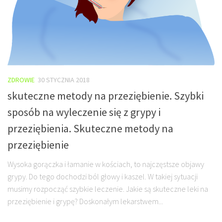
ZDROWIE
30 STYCZNIA 2018
skuteczne metody na przeziębienie. Szybki
sposób na wyleczenie się z grypy i
przeziębienia. Skuteczne metody na
przeziębienie
Wysoka gorączka i łamanie w kościach, to najczęstsze objawy
grypy. Do tego dochodzi ból głowy i kaszel. W takiej sytuacji
musimy rozpocząć szybkie leczenie. Jakie są skuteczne leki na
przeziębienie i grypę? Doskonałym lekarstwem...