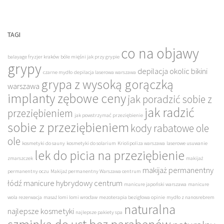
TAGI
co na objawy
balayage fryzjer kraków
bóle mięśni jak przy grypie
grypy
depilacja okolic bikini
czarne mydło
depilacja laserowa warszawa
grypa z wysoką gorączką
warszawa
implanty zębowe ceny
jak poradzić sobie z
jak radzić
przeziębieniem
jak powstrzymać przeziębienie
sobie z przeziębieniem
kody rabatowe ole
ole
kosmetyki do sauny
kosmetyki do solarium
Kriolipoliza warszawa
laserowe usuwanie
lek do picia na przeziębienie
zmarszczek
makijaż
makijaż permanentny
permanentny oczu
Makijaż permanentny Warszawa centrum
łódź
manicure hybrydowy centrum
manicure japoński warszawa
manicure
wola rezerwacja
masaż lomi lomi wrocław
mezoterapia bezigłowa opinie
mydło z nanosrebrem
naturalna
najlepsze kosmetyki
najlepsze pakiety spa