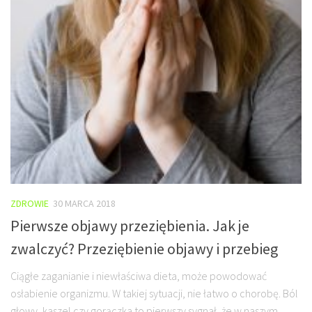
ZDROWIE
30 MARCA 2018
Pierwsze objawy przeziębienia. Jak je
zwalczyć? Przeziębienie objawy i przebieg
Ciągłe zaganianie i niewłaściwa dieta, może powodować
osłabienie organizmu. W takiej sytuacji, nie łatwo o chorobę. Ból
głowy, kaszel czy gorączka to pierwszy sygnał, że w naszym