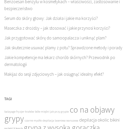
Benzoesan benzylu w kosmetykach – właściwości, zastosowanie i
bezpieczeństwo
Serum do skóry głowy: Jak działa i jakie ma korzyści?
Maseczka z drożdży – jak stosować i jakie przynosi korzyści?
Jak przygotować skórę do samoopalacza i uniknąć plam?
Jak skutecznie usuwać plamy z potu? Sprawdzone metody i porady
Jakie kompetencje ma lekarz chorób skórnych? Przewodnik po
dermatologii
Makijaż do sesji zdjęciowych – jak osiągnąć idealny efekt?
TAGI
co na objawy
balayage fryzjer kraków
bóle mięśni jak przy grypie
grypy
depilacja okolic bikini
czarne mydło
depilacja laserowa warszawa
grypa z wysoką gorączką
warszawa