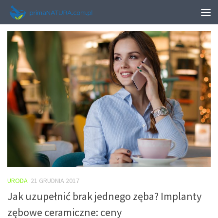
TAGGED:
SALON KOSMETYCZNY MOKOTÓW
URODA
21 GRUDNIA 2017
Jak uzupełnić brak jednego zęba? Implanty
zębowe ceramiczne: ceny