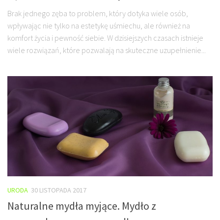
Brak jednego zęba to problem, który dotyka wiele osób,
wpływając nie tylko na estetykę uśmiechu, ale również na
komfort życia i pewność siebie. W dzisiejszych czasach istnieje
wiele rozwiązań, które pozwalają na skuteczne uzupełnienie...
URODA
30 LISTOPADA 2017
Naturalne mydła myjące. Mydło z