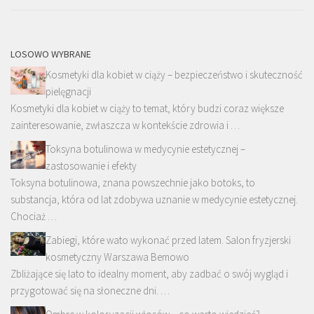
LOSOWO WYBRANE
Kosmetyki dla kobiet w ciąży – bezpieczeństwo i skuteczność
pielęgnacji
Kosmetyki dla kobiet w ciąży to temat, który budzi coraz większe
zainteresowanie, zwłaszcza w kontekście zdrowia i …
Toksyna botulinowa w medycynie estetycznej –
zastosowanie i efekty
Toksyna botulinowa, znana powszechnie jako botoks, to
substancja, która od lat zdobywa uznanie w medycynie estetycznej.
Chociaż …
Zabiegi, które wato wykonać przed latem. Salon fryzjerski
kosmetyczny Warszawa Bemowo
Zbliżające się lato to idealny moment, aby zadbać o swój wygląd i
przygotować się na słoneczne dni. …