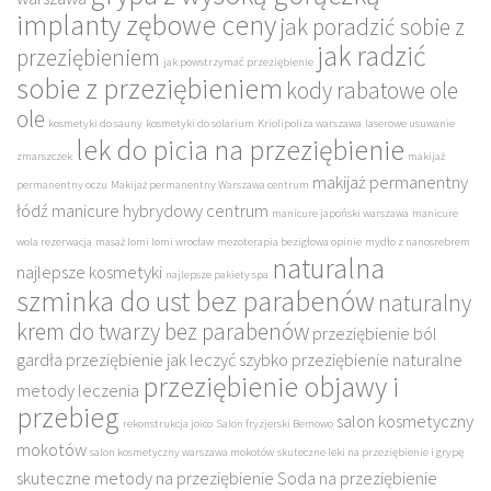
implanty zębowe ceny
jak poradzić sobie z
jak radzić
przeziębieniem
jak powstrzymać przeziębienie
sobie z przeziębieniem
kody rabatowe ole
ole
kosmetyki do sauny
kosmetyki do solarium
Kriolipoliza warszawa
laserowe usuwanie
lek do picia na przeziębienie
zmarszczek
makijaż
makijaż permanentny
permanentny oczu
Makijaż permanentny Warszawa centrum
łódź
manicure hybrydowy centrum
manicure japoński warszawa
manicure
wola rezerwacja
masaż lomi lomi wrocław
mezoterapia bezigłowa opinie
mydło z nanosrebrem
naturalna
najlepsze kosmetyki
najlepsze pakiety spa
szminka do ust bez parabenów
naturalny
krem do twarzy bez parabenów
przeziębienie ból
gardła
przeziębienie jak leczyć szybko
przeziębienie naturalne
przeziębienie objawy i
metody leczenia
przebieg
salon kosmetyczny
rekonstrukcja joico
Salon fryzjerski Bemowo
mokotów
salon kosmetyczny warszawa mokotów
skuteczne leki na przeziębienie i grypę
skuteczne metody na przeziębienie
Soda na przeziębienie