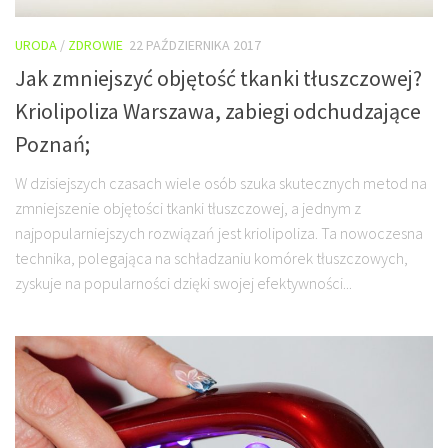
URODA
/
ZDROWIE
22 PAŹDZIERNIKA 2017
Jak zmniejszyć objętość tkanki tłuszczowej?
Kriolipoliza Warszawa, zabiegi odchudzające
Poznań;
W dzisiejszych czasach wiele osób szuka skutecznych metod na
zmniejszenie objętości tkanki tłuszczowej, a jednym z
najpopularniejszych rozwiązań jest kriolipoliza. Ta nowoczesna
technika, polegająca na schładzaniu komórek tłuszczowych,
zyskuje na popularności dzięki swojej efektywności...