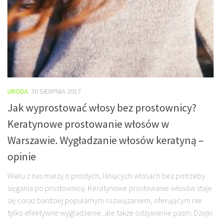
URODA
30 SIERPNIA 2017
Jak wyprostować włosy bez prostownicy?
Keratynowe prostowanie włosów w
Warszawie. Wygładzanie włosów keratyną –
opinie
Wielu z nas marzy o prostych, lśniących włosach bez potrzeby
sięgania po prostownicę. Keratynowe prostowanie włosów staje
się coraz bardziej popularnym rozwiązaniem, oferującym nie
tylko efektywne wygładzenie, ale także odżywienie pasm. Dzięki