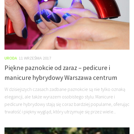
URODA
11 WRZEŚNIA 2017
Piękne paznokcie od zaraz – pedicure i
manicure hybrydowy Warszawa centrum
W dzisiejszych czasach zadbane paznokcie są nie tylko oznaką
elegancji, ale także wyrazem osobistego stylu. Manicure i
pedicure hybrydowy stają się coraz bardziej popularne, oferując
trwałość i piękny wygląd, który utrzymuje się przez wiele...