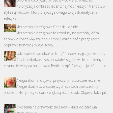
Ombre w koloryzacji włosów – co warto wiedzieć?
Koloryzacja ombre to jeden z najmodniejszych trendów w
stylizacji włosów, który przyciąga uwagę swoją dramatyczną
estetyką i …
Mezoterapia bezigłowa Gdańsk – opinie
Mezoterapia bezigłowa to rewolucyjna metoda, która
zdobywa coraz większą popularność wśród osób pragnących
poprawić kondycję swojej skóry. …
Jak prawidłowo dbać o stopy? Porady i najczęstsze błędy
Czy kiedykolwiek zastanawiałeś się, jak wiele codziennych
czynności wpływa na zdrowie Twoich stóp? Pielęgnacja stóp to nie
…
Alergia skórna: objawy, przyczyny i skuteczne leczenie
Alergie skórne to w dzisiejszych czasach powszechny
problem, który dotyka coraz większą liczbę osób. Objawy, takie jak
…
Ćwiczenia na przywodziciele uda – klucz do zdrowia i