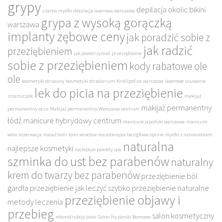
grypy
depilacja okolic bikini
czarne mydło
depilacja laserowa warszawa
grypa z wysoką gorączką
warszawa
implanty zębowe ceny
jak poradzić sobie z
jak radzić
przeziębieniem
jak powstrzymać przeziębienie
sobie z przeziębieniem
kody rabatowe ole
ole
kosmetyki do sauny
kosmetyki do solarium
Kriolipoliza warszawa
laserowe usuwanie
lek do picia na przeziębienie
zmarszczek
makijaż
makijaż permanentny
permanentny oczu
Makijaż permanentny Warszawa centrum
łódź
manicure hybrydowy centrum
manicure japoński warszawa
manicure
wola rezerwacja
masaż lomi lomi wrocław
mezoterapia bezigłowa opinie
mydło z nanosrebrem
naturalna
najlepsze kosmetyki
najlepsze pakiety spa
szminka do ust bez parabenów
naturalny
krem do twarzy bez parabenów
przeziębienie ból
gardła
przeziębienie jak leczyć szybko
przeziębienie naturalne
przeziębienie objawy i
metody leczenia
przebieg
salon kosmetyczny
rekonstrukcja joico
Salon fryzjerski Bemowo