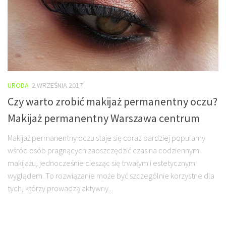
URODA
2 WRZEŚNIA 2017
Czy warto zrobić makijaż permanentny oczu?
Makijaż permanentny Warszawa centrum
Makijaż permanentny oczu staje się coraz bardziej popularny
wśród osób pragnących zaoszczędzić czas na codziennym
makijażu, jednocześnie ciesząc się trwałym i estetycznym
wyglądem. To rozwiązanie może być szczególnie korzystne dla
tych, którzy prowadzą aktywny...