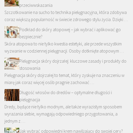
przeciwwskazania
Szczotkowanie na sucho to technika pielęgnacyjna, która zdobywa
coraz większą popularność w świecie zdrowego stylu życia. Dzięki …
Podkład do skóry atopowej – jak wybrać i aplikować go
bezpiecznie?
Skóra atopowa to nie tylko kwestia estetyki, ale przede wszystkim
wyzwanie w codziennej pielęgnacji. Osoby dotknięte atopowym …
Pielęgnacja skóry dojrzałej: kluczowe zasady i produkty do
stosowania
Pielęgnacja skóry dojrzałej to temat, który zyskuje na znaczeniu w
miarę jak coraz więcej osób pragnie zachować …
Długość włosów do dredów – optymalne długości i
pielęgnacja
Dredy, będące nie tylko modnym, ale także wyrazistym sposobem
wyrażania siebie, wymagają odpowiedniego przygotowania, a
jednym z …
Jak wybrać odpowiedni krem nawilżający do swojej cery?