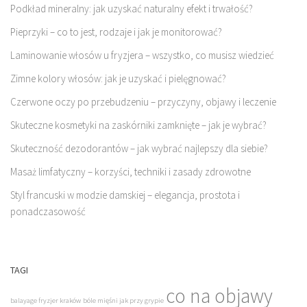
Podkład mineralny: jak uzyskać naturalny efekt i trwałość?
Pieprzyki – co to jest, rodzaje i jak je monitorować?
Laminowanie włosów u fryzjera – wszystko, co musisz wiedzieć
Zimne kolory włosów: jak je uzyskać i pielęgnować?
Czerwone oczy po przebudzeniu – przyczyny, objawy i leczenie
Skuteczne kosmetyki na zaskórniki zamknięte – jak je wybrać?
Skuteczność dezodorantów – jak wybrać najlepszy dla siebie?
Masaż limfatyczny – korzyści, techniki i zasady zdrowotne
Styl francuski w modzie damskiej – elegancja, prostota i
ponadczasowość
TAGI
co na objawy
balayage fryzjer kraków
bóle mięśni jak przy grypie