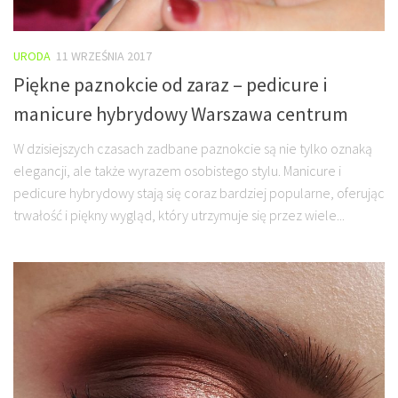
URODA
11 WRZEŚNIA 2017
Piękne paznokcie od zaraz – pedicure i
manicure hybrydowy Warszawa centrum
W dzisiejszych czasach zadbane paznokcie są nie tylko oznaką
elegancji, ale także wyrazem osobistego stylu. Manicure i
pedicure hybrydowy stają się coraz bardziej popularne, oferując
trwałość i piękny wygląd, który utrzymuje się przez wiele...