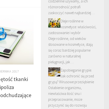
codziennie używamy, a ich
różnorodność potrafi
zaskoczyć nawet najbardziej …
Oleje roślinne w
kosmetyce: właściwości,
zastosowanie i wybór
Oleje roślinne, od wieków
stosowane w kosmetyce, stają
się coraz bardziej popularne
zarówno w naturalnej
pielęgnacji, jak …
Zapobieganie grypie.
IERNIKA 2017
Jak ochronić się przed
jętość tkanki
grypą? Wirusowe przeziębienie
ipoliza
Osłabienie organizmu,
niewłaściwa ilość snu i
 odchudzające
przepracowanie, może
przyczynić się do rozwoju