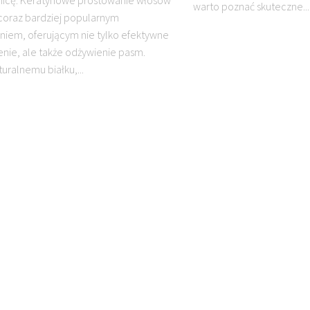
nicę. Keratynowe prostowanie włosów
warto poznać skuteczne...
ę coraz bardziej popularnym
niem, oferującym nie tylko efektywne
nie, ale także odżywienie pasm.
turalnemu białku,...