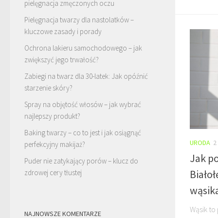
pielęgnacja zmęczonych oczu
Pielęgnacja twarzy dla nastolatków –
kluczowe zasady i porady
Ochrona lakieru samochodowego – jak
zwiększyć jego trwałość?
Zabiegi na twarz dla 30-latek: Jak opóźnić
starzenie skóry?
Spray na objętość włosów – jak wybrać
najlepszy produkt?
Baking twarzy – co to jest i jak osiągnąć
URODA
2
perfekcyjny makijaż?
Jak po
Puder nie zatykający porów – klucz do
Biało
zdrowej cery tłustej
wąsik
Wąsik to
NAJNOWSZE KOMENTARZE