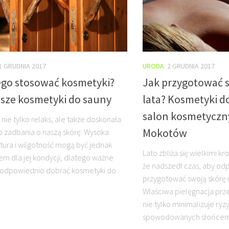
1 GRUDNIA 2017
URODA
2 GRUDNIA 2017
ego stosować kosmetyki?
Jak przygotować s
psze kosmetyki do sauny
lata? Kosmetyki d
salon kosmetyczn
nie tylko relaks, ale także doskonała
Mokotów
o zadbania o naszą skórę. Wysoka
ura i wilgotność mogą być jednak
Lato zbliża się wielkimi kr
m dla jej kondycji, dlatego ważne
że nadszedł czas, aby od
y odpowiednio dobrać kosmetyki do
przygotować swoją skórę 
Właściwa pielęgnacja pr
nie tylko minimalizuje ry
spowodowanych słońcem, a