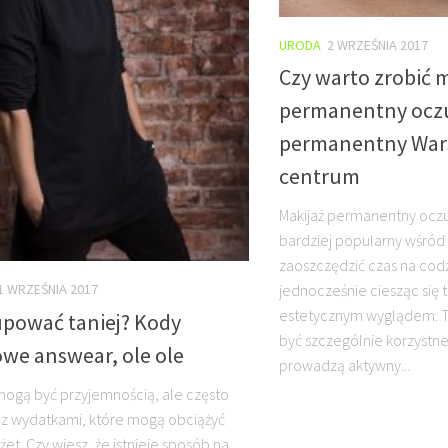
URODA
2 WRZEŚNIA 2017
Czy warto zrobić 
permanentny oczu
permanentny War
centrum
Makijaż permanentny oczu 
bardziej popularny wśró
zaoszczędzić czas na cod
jednocześnie ciesząc się 
1 WRZEŚNIA 2017
estetycznym wyglądem. T
upować taniej? Kody
być szczególnie korzystne 
owe answear, ole ole
prowadzą aktywny...
ogą być przyjemnością, ale często
ę z wydatkami, które mogą obciążyć
et. Czy wiesz, że istnieje sposób na