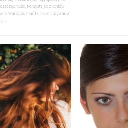
oszczędności, korzystając z kodów
ch? Warto poznać tajniki ich używania,
yć...