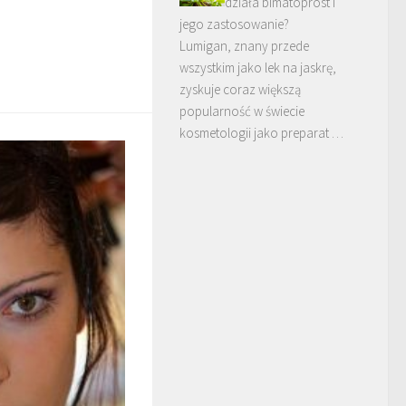
działa bimatoprost i
jego zastosowanie?
Lumigan, znany przede
wszystkim jako lek na jaskrę,
zyskuje coraz większą
popularność w świecie
kosmetologii jako preparat …