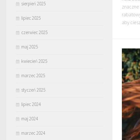
sierpień 2025
znaczne 
rabatowy
lipiec 2025
aby ciesz
czerwiec 2025
maj 2025
kwiecień 2025
marzec 2025
styczeń 2025
lipiec 2024
maj 2024
marzec 2024