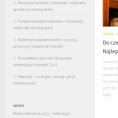
Maseczka na twarz z bananem – naturalny
sposób na zdrową skórę
Polskie kosmetyki naturalne – doskonały
wybór dla zdrowej skóry
URODA
1
Bakteryjne zapalenie skóry – poznaj
Do cz
przyczyny i objawy tej choroby
Najle
Rozświetlacz jako cień do powiek –
Sauna to 
uniwersalny kosmetyk 2 w 1
okazja d
temperat
Pieprzyki – co to jest, rodzaje i jak je
wyzwanie
monitorować?
jest, ab
tego...
URODA
Maska żelowa na oczy – relaksacja i