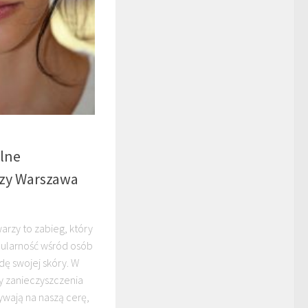
lne
rzy Warszawa
rzy to zabieg, który
pularność wśród osób
dę swojej skóry. W
dy zanieczyszczenia
ywają na naszą cerę,