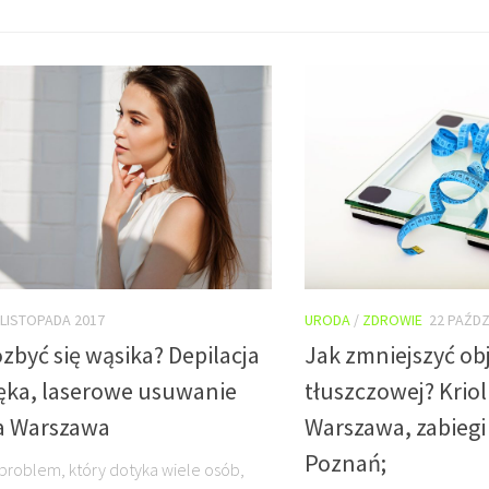
URODA
/
ZDROWIE
22 PAŹDZ
 LISTOPADA 2017
Jak zmniejszyć ob
zbyć się wąsika? Depilacja
tłuszczowej? Kriol
łęka, laserowe usuwanie
Warszawa, zabiegi
a Warszawa
Poznań;
 problem, który dotyka wiele osób,