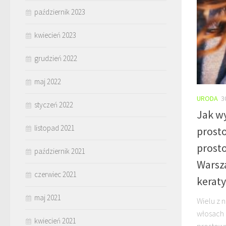
październik 2023
kwiecień 2023
grudzień 2022
maj 2022
URODA
3
styczeń 2022
Jak w
listopad 2021
prost
prost
październik 2021
Warsz
czerwiec 2021
keraty
maj 2021
Wielu z 
włosach 
kwiecień 2021