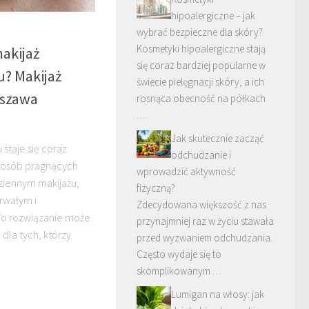
hipoalergiczne – jak
wybrać bezpieczne dla skóry?
Kosmetyki hipoalergiczne stają
makijaż
się coraz bardziej popularne w
? Makijaż
świecie pielęgnacji skóry, a ich
szawa
rosnąca obecność na półkach
…
Jak skutecznie zacząć
staje się coraz
odchudzanie i
d osób pragnących
wprowadzić aktywność
ziennym makijażu,
fizyczną?
trwałym i
Zdecydowana większość z nas
o rozwiązanie może
przynajmniej raz w życiu stawała
dla tych, którzy
przed wyzwaniem odchudzania.
Często wydaje się to
skomplikowanym …
Lumigan na włosy: jak