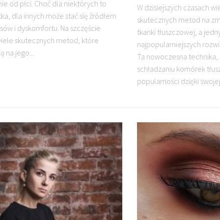
ie od płci. Choć dla niektórych to
W dzisiejszych czasach wi
ka, dla innych może stać się źródłem
skutecznych metod na zmn
ów i dyskomfortu. Na szczęście
tkanki tłuszczowej, a jedn
 wiele skutecznych metod, które
najpopularniejszych rozwią
 na jego...
Ta nowoczesna technika,
schładzaniu komórek tłus
popularności dzięki swojej