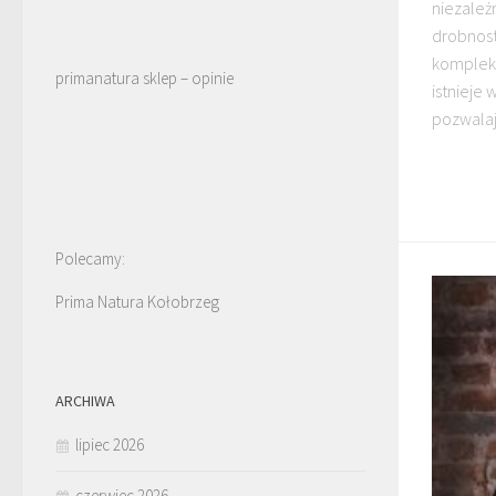
niezależn
drobnost
kompleks
primanatura sklep – opinie
istnieje
pozwalają
Polecamy:
Prima Natura Kołobrzeg
ARCHIWA
lipiec 2026
czerwiec 2026