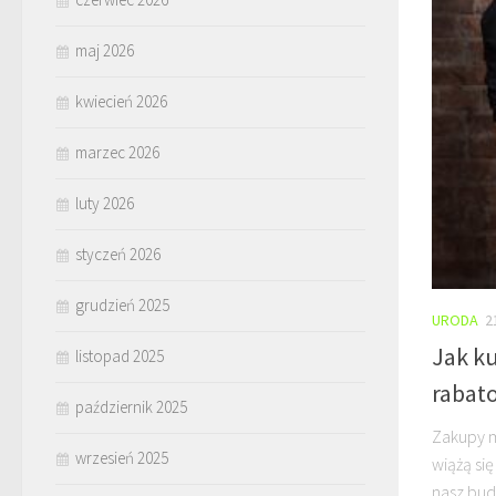
maj 2026
kwiecień 2026
marzec 2026
luty 2026
styczeń 2026
grudzień 2025
URODA
2
Jak k
listopad 2025
rabat
październik 2025
Zakupy m
wrzesień 2025
wiążą si
nasz budż