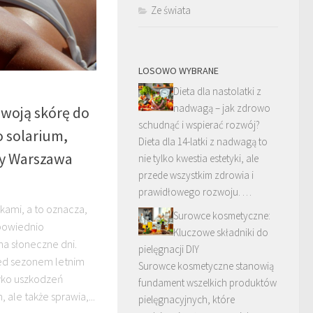
Ze świata
LOSOWO WYBRANE
Dieta dla nastolatki z
nadwagą – jak zdrowo
woją skórę do
schudnąć i wspierać rozwój?
o solarium,
Dieta dla 14-latki z nadwagą to
y Warszawa
nie tylko kwestia estetyki, ale
przede wszystkim zdrowia i
prawidłowego rozwoju. …
okami, a to oznacza,
Surowce kosmetyczne:
powiednio
Kluczowe składniki do
na słoneczne dni.
pielęgnacji DIY
zed sezonem letnim
Surowce kosmetyczne stanowią
zyko uszkodzeń
fundament wszelkich produktów
le także sprawia,...
pielęgnacyjnych, które