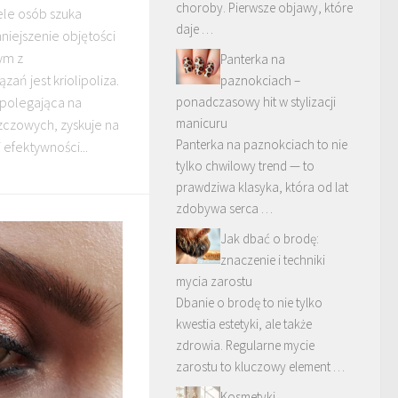
choroby. Pierwsze objawy, które
ele osób szuka
daje …
iejszenie objętości
ym z
Panterka na
zań jest kriolipoliza.
paznokciach –
 polegająca na
ponadczasowy hit w stylizacji
manicuru
zczowych, zyskuje na
Panterka na paznokciach to nie
 efektywności...
tylko chwilowy trend — to
prawdziwa klasyka, która od lat
zdobywa serca …
Jak dbać o brodę:
znaczenie i techniki
mycia zarostu
Dbanie o brodę to nie tylko
kwestia estetyki, ale także
zdrowia. Regularne mycie
zarostu to kluczowy element …
Kosmetyki