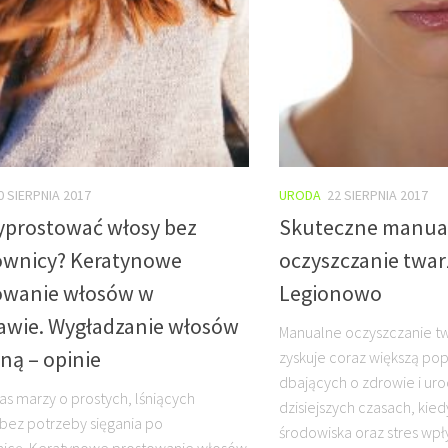
0 SIERPNIA 2017
URODA
22 SIERPNIA 2017
yprostować włosy bez
Skuteczne manua
ownicy? Keratynowe
oczyszczanie twa
owanie włosów w
Legionowo
awie. Wygładzanie włosów
Manualne oczyszczanie twa
ną – opinie
zyskuje coraz większą po
dbających o zdrowie i uro
nas marzy o prostych, lśniących
dzisiejszych czasach, kie
bez potrzeby sięgania po
środowiska oraz stres wpł