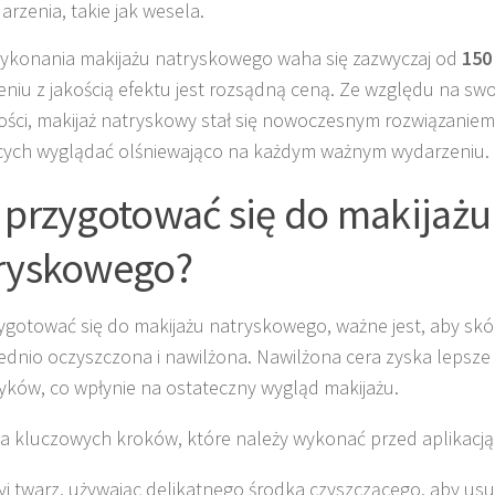
arzenia, takie jak wesela.
ykonania makijażu natryskowego waha się zazwyczaj od
150
eniu z jakością efektu jest rozsądną ceną. Ze względu na sw
ości, makijaż natryskowy stał się nowoczesnym rozwiązaniem
ych wyglądać olśniewająco na każdym ważnym wydarzeniu.
 przygotować się do makijażu
ryskowego?
ygotować się do makijażu natryskowego, ważne jest, aby skó
dnio oczyszczona i nawilżona. Nawilżona cera zyska lepsze
ków, co wpłynie na ostateczny wygląd makijażu.
ka kluczowych kroków, które należy wykonać przed aplikacją
j twarz, używając delikatnego środka czyszczącego, aby us