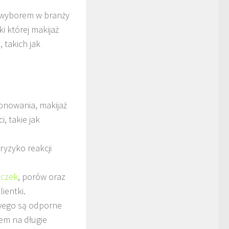
m wyborem w branży
ęki której makijaż
 takich jak
tonowania, makijaż
, takie jak
ryzyko reakcji
zczek
, porów oraz
ientki.
wego są odporne
em na długie