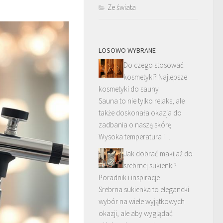
Ze świata
LOSOWO WYBRANE
Do czego stosować
kosmetyki? Najlepsze
kosmetyki do sauny
Sauna to nie tylko relaks, ale
także doskonała okazja do
zadbania o naszą skórę.
Wysoka temperatura i …
Jak dobrać makijaż do
srebrnej sukienki?
Poradnik i inspiracje
Srebrna sukienka to elegancki
wybór na wiele wyjątkowych
okazji, ale aby wyglądać