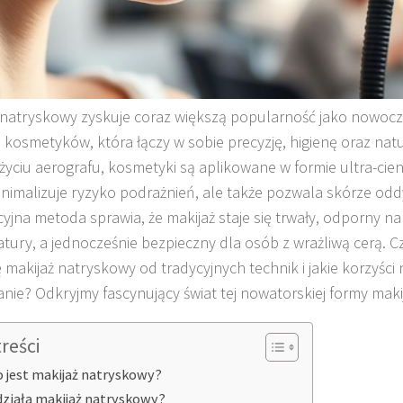
 natryskowy zyskuje coraz większą popularność jako nowoc
ji kosmetyków, która łączy w sobie precyzję, higienę oraz nat
życiu aerografu, kosmetyki są aplikowane w formie ultra-cienk
inimalizuje ryzyko podrażnień, ale także pozwala skórze odd
yjna metoda sprawia, że makijaż staje się trwały, odporny na d
tury, a jednocześnie bezpieczny dla osób z wrażliwą cerą. 
ę makijaż natryskowy od tradycyjnych technik i jakie korzyści 
nie? Odkryjmy fascynujący świat tej nowatorskiej formy maki
treści
o jest makijaż natryskowy?
działa makijaż natryskowy?