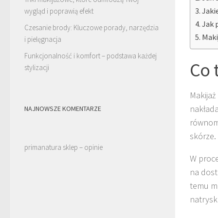
Jaki
wygląd i poprawią efekt
Jak 
Czesanie brody: Kluczowe porady, narzędzia
Maki
i pielęgnacja
Funkcjonalność i komfort – podstawa każdej
Co 
stylizacji
Makijaż
nakłada
NAJNOWSZE KOMENTARZE
równomi
skórze.
primanatura sklep – opinie
W proce
na dost
temu mo
natrysk