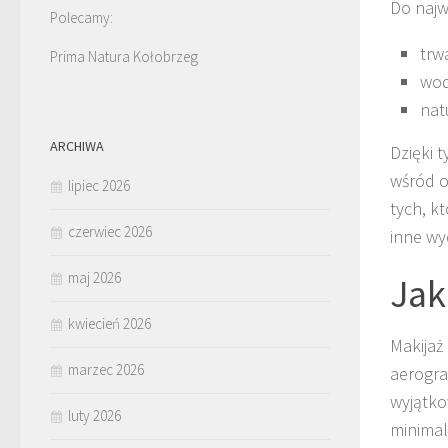
Do najwa
Polecamy:
trw
Prima Natura Kołobrzeg
wod
nat
ARCHIWA
Dzięki 
wśród o
lipiec 2026
tych, k
czerwiec 2026
inne wy
maj 2026
Jak
kwiecień 2026
Makijaż
marzec 2026
aerograf
wyjątko
luty 2026
minimal