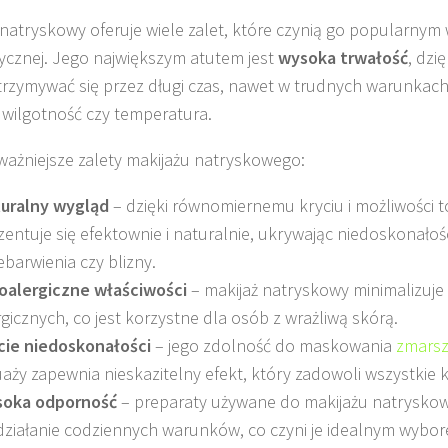
 natryskowy oferuje wiele zalet, które czynią go popularny
cznej. Jego największym atutem jest
wysoka trwałość
, dzi
rzymywać się przez długi czas, nawet w trudnych warunkach,
wilgotność czy temperatura.
ważniejsze zalety makijażu natryskowego:
uralny wygląd
– dzięki równomiernemu kryciu i możliwości 
zentuje się efektownie i naturalnie, ukrywając niedoskonałości
ebarwienia czy blizny.
oalergiczne właściwości
– makijaż natryskowy minimalizuje 
rgicznych, co jest korzystne dla osób z wrażliwą skórą.
cie niedoskonałości
– jego zdolność do maskowania
zmars
uaży zapewnia nieskazitelny efekt, który zadowoli wszystkie kl
oka odporność
– preparaty używane do makijażu natrysko
działanie codziennych warunków, co czyni je idealnym wybor