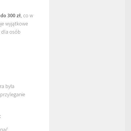
 do 300 zł
, co w
oje wyjątkowe
 dla osób
ra była
 przyleganie
:
unąć