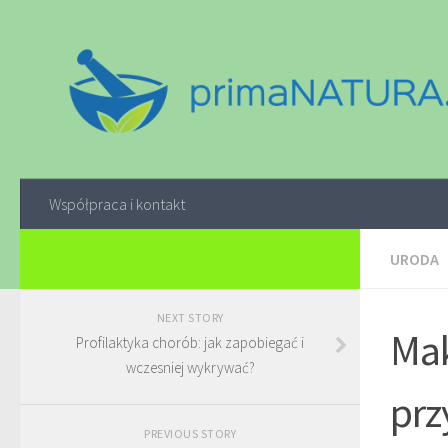
Współpraca i kontakt
URODA
NEXT STORY
Mak
Profilaktyka chorób: jak zapobiegać i
wczesniej wykrywać?
prz
PREVIOUS STORY