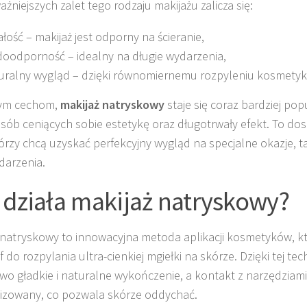
żniejszych zalet tego rodzaju makijażu zalicza się:
ałość – makijaż jest odporny na ścieranie,
oodporność – idealny na długie wydarzenia,
uralny wygląd – dzięki równomiernemu rozpyleniu kosmety
tym cechom,
makijaż natryskowy
staje się coraz bardziej pop
sób ceniących sobie estetykę oraz długotrwały efekt. To dos
tórzy chcą uzyskać perfekcyjny wygląd na specjalne okazje, ta
darzenia.
 działa makijaż natryskowy?
 natryskowy to innowacyjna metoda aplikacji kosmetyków, k
 do rozpylania ultra-cienkiej mgiełki na skórze. Dzięki tej tec
wo gładkie i naturalne wykończenie, a kontakt z narzędziami 
izowany, co pozwala skórze oddychać.