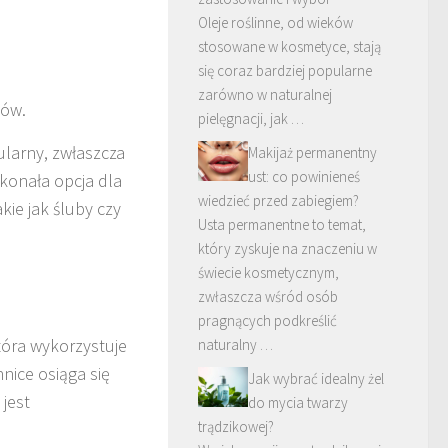
Oleje roślinne, od wieków
stosowane w kosmetyce, stają
się coraz bardziej popularne
zarówno w naturalnej
ków.
pielęgnacji, jak …
ularny, zwłaszcza
Makijaż permanentny
ust: co powinieneś
konała opcja dla
wiedzieć przed zabiegiem?
kie jak śluby czy
Usta permanentne to temat,
który zyskuje na znaczeniu w
świecie kosmetycznym,
zwłaszcza wśród osób
pragnących podkreślić
tóra wykorzystuje
naturalny …
hnice osiąga się
Jak wybrać idealny żel
jest
do mycia twarzy
trądzikowej?