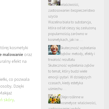
właściwości,
zastosowanie i bezpieczeństwo
użycia
Wazelina biała to substancja,
która od lat cieszy się zasłużoną
popularnością zarówno w
kosmetykach, jak i w …
tórej kosmetyki
Skuteczność wybielania
zębów: metody, efekty i
e malowanie
oraz
trwałość rezultatu
ralny efekt na
Skuteczność wybielania zębów
to temat, który budzi wiele
emocji i pytań. W dzisiejszych
ełki, co pozwala
czasach, kiedy estetyka
osoby. Dzięki
uśmiechu …
Makijaż
Oleje roślinne w
eń skóry
.
kosmetyce: właściwości,
zastosowanie i wybór