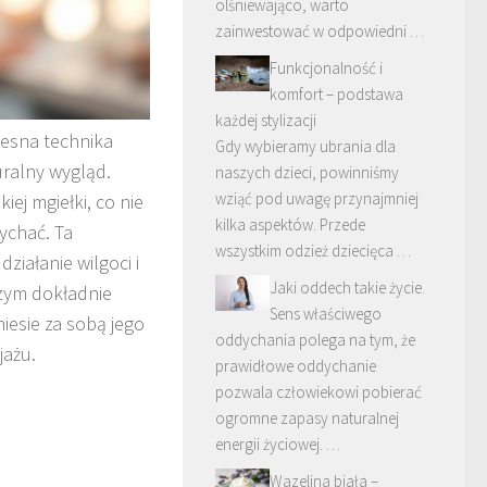
olśniewająco, warto
zainwestować w odpowiedni …
Funkcjonalność i
komfort – podstawa
każdej stylizacji
zesna technika
Gdy wybieramy ubrania dla
uralny wygląd.
naszych dzieci, powinniśmy
wziąć pod uwagę przynajmniej
iej mgiełki, co nie
kilka aspektów. Przede
ychać. Ta
wszystkim odzież dziecięca …
ziałanie wilgoci i
Jaki oddech takie życie.
Czym dokładnie
Sens właściwego
niesie za sobą jego
oddychania polega na tym, że
jażu.
prawidłowe oddychanie
pozwala człowiekowi pobierać
ogromne zapasy naturalnej
energii życiowej. …
Wazelina biała –