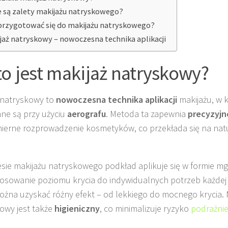
e są zalety makijażu natryskowego?
przygotować się do makijażu natryskowego?
jaż natryskowy – nowoczesna technika aplikacji
to jest makijaż natryskowy?
 natryskowy to
nowoczesna technika aplikacji
makijażu, w k
ne są przy użyciu
aerografu
. Metoda ta zapewnia
precyzyjn
erne rozprowadzenie kosmetyków, co przekłada się na natu
sie makijażu natryskowego podkład aplikuje się w formie mgi
osowanie poziomu krycia do indywidualnych potrzeb każdej 
żna uzyskać różny efekt – od lekkiego do mocnego krycia. 
owy jest także
higieniczny
, co minimalizuje ryzyko
podrażni