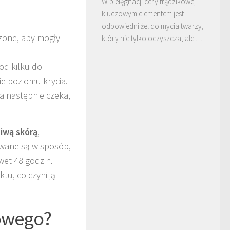
W pielęgnacji cery trądzikowej
kluczowym elementem jest
odpowiedni żel do mycia twarzy,
zone, aby mogły
który nie tylko oczyszcza, ale …
 od kilku do
e poziomu krycia.
a następnie czeka,
liwą skórą
,
kowane są w sposób,
et 48 godzin.
ktu, co czyni ją
kowego?