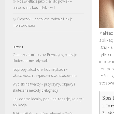
Rozświetlacz jako cień do powiek –
uniwersalny kosmetyk 2 w 1
Pieprzyki – co to jest, rodzaje i jak je
monitorować?
Makijaż
aplikac
Dzięki u
URODA
tylko m
Zmarszczki mimiczne: Przyczyny, rodzaje i
skuteczne metody walki
innowac
tempera
Isopropyl alcohol w kosmetykach –
różni si
właściwości i bezpieczeństwo stosowania
stosowa
Wypieki na twarzy – przyczyny, objawy i
skuteczne metody pielęgnacji
Spis 
Jak dobrać idealny podkład: rodzeje, kolory i
aplikacja
Co t
Jak 
Triki makijażowe, które odmłodzą Twój