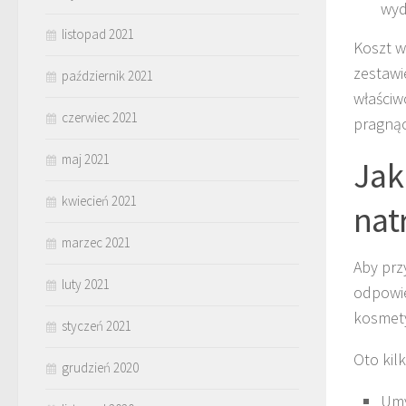
wyd
listopad 2021
Koszt w
zestawi
październik 2021
właściw
czerwiec 2021
pragnąc
maj 2021
Jak
kwiecień 2021
nat
marzec 2021
Aby prz
luty 2021
odpowie
kosmety
styczeń 2021
Oto kil
grudzień 2020
Umy