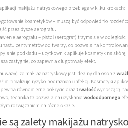
aplikacji makijażu natryskowego przebiega w kilku krokach:
ygotowanie kosmetyków – muszą być odpowiednio rozcieńc
ejść przez dyszę aerografu.
awienie aerografu – pistol (aerograf) trzyma się w odległości
kunastu centymetrów od twarzy, co pozwala na kontrolowani
pylanie podkładu – użytkownik aplikuje kosmetyk na skórę, 
baza zastygnie, co zapewnia długotrwały efekt.
auważyć, że makijaż natryskowy jest idealny dla osób z
wraż
ż minimalizuje ryzyko podrażnień i infekcji. Kosmetyki apli
apewnia równomierne pokrycie oraz
trwałość
wynoszącą naw
wo, technika ta pozwala na uzyskanie
wodoodpornego
efe
łym rozwiązaniem na różne okazje.
ie są zalety makijażu natrys