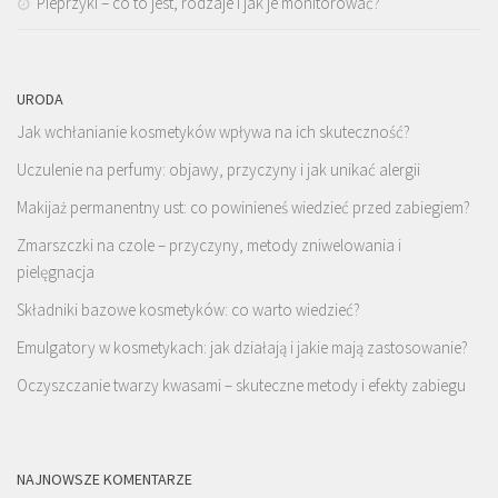
Pieprzyki – co to jest, rodzaje i jak je monitorować?
URODA
Jak wchłanianie kosmetyków wpływa na ich skuteczność?
Uczulenie na perfumy: objawy, przyczyny i jak unikać alergii
Makijaż permanentny ust: co powinieneś wiedzieć przed zabiegiem?
Zmarszczki na czole – przyczyny, metody zniwelowania i
pielęgnacja
Składniki bazowe kosmetyków: co warto wiedzieć?
Emulgatory w kosmetykach: jak działają i jakie mają zastosowanie?
Oczyszczanie twarzy kwasami – skuteczne metody i efekty zabiegu
NAJNOWSZE KOMENTARZE