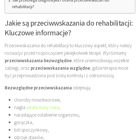
Jak przebiega diagnostyka i ocena przeciwwskazań do
rehabilitacji?
Jakie są przeciwwskazania do rehabilitacji:
Kluczowe informacje?
Przeciwwskazania do rehabilitacji to kluczowy aspekt, który należy
rozważyć przed rozpoczęciem jakiejkolwiek terapii. Wyróżniamy
przeciwwskazania bezwzględne
, które uniemożliwiają wszelkie
zabiegi, oraz
przeciwwskazania względne
, gdzie terapia może
być przeprowadzona pod ścisłą kontrolą i z ostrożnością.
Bezwzględne przeciwwskazania
obejmują:
choroby nowotworowe,
nagła
utrata masy ciała
,
narastające osłabienie organizmu,
gorączka,
ból spoczynkowy,
obrzęk stawów,