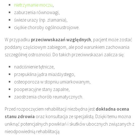
nietrzymanie moczu
,
zaburzenia równowagi,
świeże urazy (np. złamania),
ciężkie choroby ogólnoustrojowe.
W przypadku
przeciwwskazań względnych
, pacjent może zostać
poddany częściowym zabiegom, ale pod warunkiem zachowania
szczególnej ostrożności. Do takich przeciwwskazań zalicza się:
nadciśnienie tętnicze,
przepuklina jądra miażdżystego,
osteoporoza w stopniu umiarkowanym,
pooperacyjne stany zapalne,
zaostrzenia chorób reumatycznych.
Przed rozpoczęciem rehabilitacji niezbędna jest
dokładna ocena
stanu zdrowia
oraz konsultacja ze specjalistą. Dzięki temu można
uniknąć potencjalnych powikłań i skutków ubocznych związanych z
nieodpowiednią rehabilitacją.