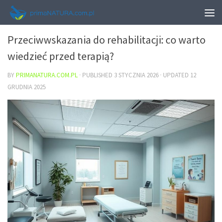
ZDROWIE
Przeciwwskazania do rehabilitacji: co warto
wiedzieć przed terapią?
BY
PRIMANATURA.COM.PL
· PUBLISHED
3 STYCZNIA 2026
· UPDATED
12
GRUDNIA 2025