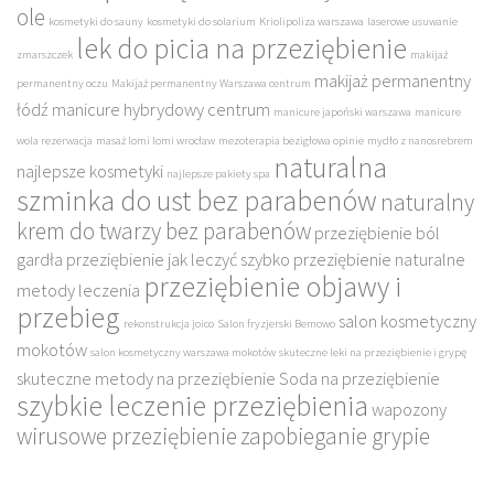
ole
kosmetyki do sauny
kosmetyki do solarium
Kriolipoliza warszawa
laserowe usuwanie
lek do picia na przeziębienie
zmarszczek
makijaż
makijaż permanentny
permanentny oczu
Makijaż permanentny Warszawa centrum
łódź
manicure hybrydowy centrum
manicure japoński warszawa
manicure
wola rezerwacja
masaż lomi lomi wrocław
mezoterapia bezigłowa opinie
mydło z nanosrebrem
naturalna
najlepsze kosmetyki
najlepsze pakiety spa
szminka do ust bez parabenów
naturalny
krem do twarzy bez parabenów
przeziębienie ból
gardła
przeziębienie jak leczyć szybko
przeziębienie naturalne
przeziębienie objawy i
metody leczenia
przebieg
salon kosmetyczny
rekonstrukcja joico
Salon fryzjerski Bemowo
mokotów
salon kosmetyczny warszawa mokotów
skuteczne leki na przeziębienie i grypę
skuteczne metody na przeziębienie
Soda na przeziębienie
szybkie leczenie przeziębienia
wapozony
wirusowe przeziębienie
zapobieganie grypie