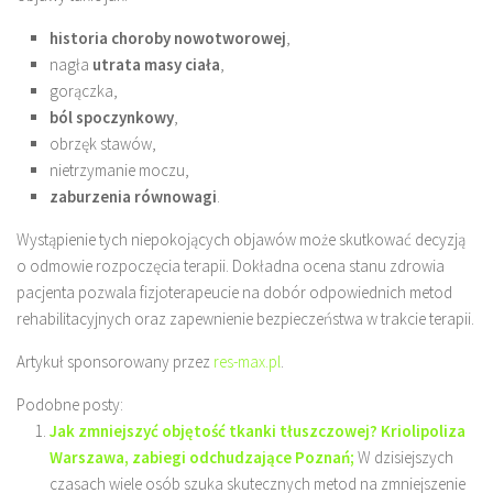
historia choroby nowotworowej
,
nagła
utrata masy ciała
,
gorączka,
ból spoczynkowy
,
obrzęk stawów,
nietrzymanie moczu,
zaburzenia równowagi
.
Wystąpienie tych niepokojących objawów może skutkować decyzją
o odmowie rozpoczęcia terapii. Dokładna ocena stanu zdrowia
pacjenta pozwala fizjoterapeucie na dobór odpowiednich metod
rehabilitacyjnych oraz zapewnienie bezpieczeństwa w trakcie terapii.
Artykuł sponsorowany przez
res-max.pl
.
Podobne posty:
Jak zmniejszyć objętość tkanki tłuszczowej? Kriolipoliza
Warszawa, zabiegi odchudzające Poznań;
W dzisiejszych
czasach wiele osób szuka skutecznych metod na zmniejszenie