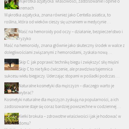
Wąkrotka azjatycka: właściwości, zastosowanie i opinie o
kremach
Wąkrotka azjatycka, znana również jako Centella asiatica, to
roślina, która od wieków cieszy się uznaniem w medycynie …
Maść na hemoroidy pod oczy – działanie, bezpieczeństwo i
ryzyko
Maść na hemoroidy, znana głównie jako skuteczny środek w walce z
dolegliwościami związanymi z hemoroidami, zyskała nową …
Skip C: jak poprawić technikę biegu i zwiększyć siłę mięśni
Skip C to nie tylko ćwiczenie, ale prawdziwa tajemnica
sukcesu wielu biegaczy. Uderzając stopami w pośladki podczas …
Naturalne kosmetyki dla mężczyzn – dlaczego warto je
wybrać?
Kosmetyki naturalne dla mężczyzn zyskują na popularności, a ich
zastosowanie staje się coraz bardziej powszechne w codziennej …
Kiełki brokuła – zdrowotne właściwości i jak je hodować w
domu?