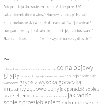
Fotoprotekcja: Jak skutecznie chronić skórę przed UV?
Jak skutecznie dbać o włosy? Kluczowe zasady pielęgnacji
Naturalne kosmetyki na trądzik dla nastolatków – jak wybrać?
Lumigan na włosy: jak działa bimatoprost i jego zastosowanie?
Skuteczność dezodorantów – jak wybrać najlepszy dla siebie?
TAGI
co na objawy
balayage fryzjer kraków
bóle mięśni jak przy grypie
grypy
depilacja okolic bikini
czarne mydło
depilacja laserowa warszawa
grypa z wysoką gorączką
warszawa
implanty zębowe ceny
jak poradzić sobie z
jak radzić
przeziębieniem
jak powstrzymać przeziębienie
sobie z przeziębieniem
kody rabatowe ole