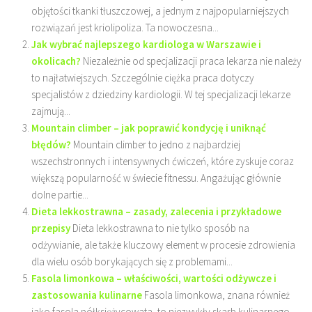
objętości tkanki tłuszczowej, a jednym z najpopularniejszych
rozwiązań jest kriolipoliza. Ta nowoczesna...
Jak wybrać najlepszego kardiologa w Warszawie i
okolicach?
Niezależnie od specjalizacji praca lekarza nie należy
to najłatwiejszych. Szczególnie ciężka praca dotyczy
specjalistów z dziedziny kardiologii. W tej specjalizacji lekarze
zajmują...
Mountain climber – jak poprawić kondycję i uniknąć
błędów?
Mountain climber to jedno z najbardziej
wszechstronnych i intensywnych ćwiczeń, które zyskuje coraz
większą popularność w świecie fitnessu. Angażując głównie
dolne partie...
Dieta lekkostrawna – zasady, zalecenia i przykładowe
przepisy
Dieta lekkostrawna to nie tylko sposób na
odżywianie, ale także kluczowy element w procesie zdrowienia
dla wielu osób borykających się z problemami...
Fasola limonkowa – właściwości, wartości odżywcze i
zastosowania kulinarne
Fasola limonkowa, znana również
jako fasola półksiężycowata, to niezwykły skarb kulinarnego