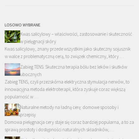
LOSOWO WYBRANE
Kwas salicylowy – właściwości, zastosowanie i skuteczność
w pielęgnacji skóry
Kwas salicylowy, znany przede wszystkim jako skuteczny sojusznik
w walce z problematyczną cerą, to związek chemiczny, który …
Zabieg TENS: Skuteczna terapia bólu bez leków i skutków
ubocznych
Zabieg TENS, czyli przezskórna elektryczna stymulacja nerwów, to
innowacyjna metoda elektroterapii, która zyskuje coraz większą
popularność w …
Naturalne metody na ładną cerę: domowe sposoby i
przepisy
Domowa pielęgnacja cery staje się coraz bardziej popularna, a to za
sprawą prostoty i dostępności naturalnych składników, …