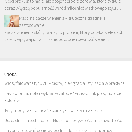
Kiełki brokuła to małe, ale potężne źródło zdrowia, które zyskuje
coraz większą popularność wśród miłośników zdrowego stylu …
Maści na zaczerwienienia – skuteczne składniki i
zastosowanie
Zaczerwienienie skóry twarzy to problem, który dotyka wiele osób,
często wpływając na ich samopoczucie i pewność siebie. …
URODA
Włosy falowane typu 2B – cechy, pielęgnacja i stylizacja w praktyce
Jaki kolor paznokci wybrać w żałobie? Przewodnik po symbolice
kolorów
Typy urody: jak dobierać kosmetyki do cery i makijażu?
Uszczelnienia techniczne – klucz do efektywności i niezawodności
Jak przygotować domowy peeling do ust? Przepisy i porady