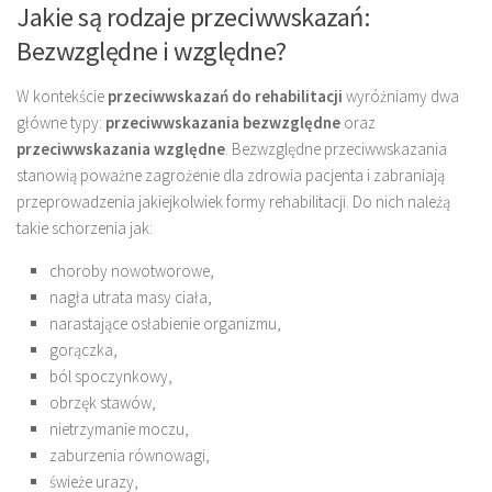
Jakie są rodzaje przeciwwskazań:
Bezwzględne i względne?
W kontekście
przeciwwskazań do rehabilitacji
wyróżniamy dwa
główne typy:
przeciwwskazania bezwzględne
oraz
przeciwwskazania względne
. Bezwzględne przeciwwskazania
stanowią poważne zagrożenie dla zdrowia pacjenta i zabraniają
przeprowadzenia jakiejkolwiek formy rehabilitacji. Do nich należą
takie schorzenia jak:
choroby nowotworowe,
nagła utrata masy ciała,
narastające osłabienie organizmu,
gorączka,
ból spoczynkowy,
obrzęk stawów,
nietrzymanie moczu,
zaburzenia równowagi,
świeże urazy,