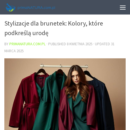
URODA
Stylizacje dla brunetek: Kolory, które
podkreślą urodę
BY
PRIMANATURA.COM.PL
· PUBLISHED
8 KWIETNIA 2025
· UPDATED
31
MARCA 2025