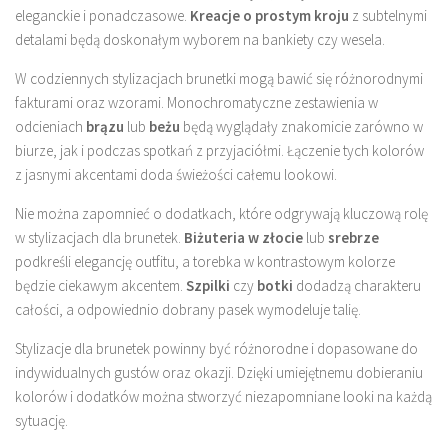
eleganckie i ponadczasowe.
Kreacje o prostym kroju
z subtelnymi
detalami będą doskonałym wyborem na bankiety czy wesela.
W codziennych stylizacjach brunetki mogą bawić się różnorodnymi
fakturami oraz wzorami. Monochromatyczne zestawienia w
odcieniach
brązu
lub
beżu
będą wyglądały znakomicie zarówno w
biurze, jak i podczas spotkań z przyjaciółmi. Łączenie tych kolorów
z jasnymi akcentami doda świeżości całemu lookowi.
Nie można zapomnieć o dodatkach, które odgrywają kluczową rolę
w stylizacjach dla brunetek.
Biżuteria w złocie
lub
srebrze
podkreśli elegancję outfitu, a torebka w kontrastowym kolorze
będzie ciekawym akcentem.
Szpilki
czy
botki
dodadzą charakteru
całości, a odpowiednio dobrany pasek wymodeluje talię.
Stylizacje dla brunetek powinny być różnorodne i dopasowane do
indywidualnych gustów oraz okazji. Dzięki umiejętnemu dobieraniu
kolorów i dodatków można stworzyć niezapomniane looki na każdą
sytuację.