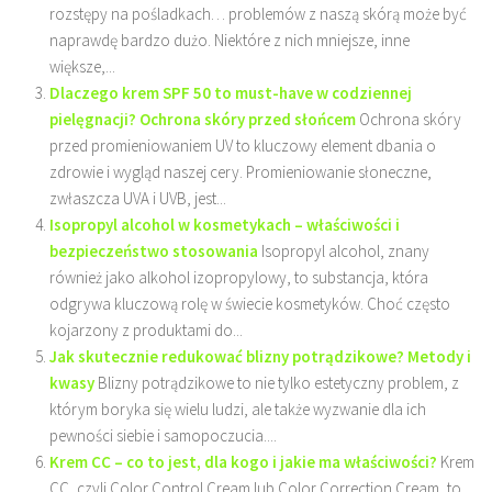
rozstępy na pośladkach… problemów z naszą skórą może być
naprawdę bardzo dużo. Niektóre z nich mniejsze, inne
większe,...
Dlaczego krem SPF 50 to must-have w codziennej
pielęgnacji? Ochrona skóry przed słońcem
Ochrona skóry
przed promieniowaniem UV to kluczowy element dbania o
zdrowie i wygląd naszej cery. Promieniowanie słoneczne,
zwłaszcza UVA i UVB, jest...
Isopropyl alcohol w kosmetykach – właściwości i
bezpieczeństwo stosowania
Isopropyl alcohol, znany
również jako alkohol izopropylowy, to substancja, która
odgrywa kluczową rolę w świecie kosmetyków. Choć często
kojarzony z produktami do...
Jak skutecznie redukować blizny potrądzikowe? Metody i
kwasy
Blizny potrądzikowe to nie tylko estetyczny problem, z
którym boryka się wielu ludzi, ale także wyzwanie dla ich
pewności siebie i samopoczucia....
Krem CC – co to jest, dla kogo i jakie ma właściwości?
Krem
CC, czyli Color Control Cream lub Color Correction Cream, to