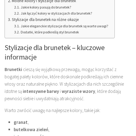
Modne kolory i stylizacje dla brunetek
Jakie kolory pasują do brunetek?
Jak łączyć kolory w stylizacjach dla brunetek?
Stylizacje dla brunetek na różne okazje
Jakie eleganckie stylizacje dla brunetek są warte uwagi?
Dodatki, które podkreślą styl brunetek
Stylizacje dla brunetek – kluczowe
informacje
Brunetki
cieszą się wyjątkową przewagą, mogąc korzystać z
bogatej palety kolorów, które doskonale podkreślają ich ciemne
włosy oraz naturalne piękno. W stylizacjach dla nich szczególnie
istotne są
intensywne barwy
i
wyraziste wzory
, które dodają
pewności siebie i uwydatniają atrakcyjność.
Warto zwrócić uwagę na najlepsze kolory, takie jak:
granat
,
butelkowa zieleń
,