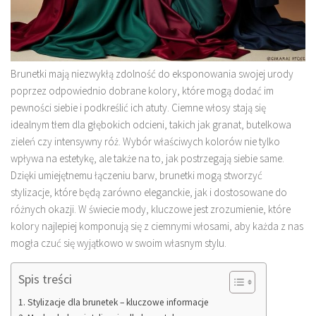
Brunetki mają niezwykłą zdolność do eksponowania swojej urody
poprzez odpowiednio dobrane kolory, które mogą dodać im
pewności siebie i podkreślić ich atuty. Ciemne włosy stają się
idealnym tłem dla głębokich odcieni, takich jak granat, butelkowa
zieleń czy intensywny róż. Wybór właściwych kolorów nie tylko
wpływa na estetykę, ale także na to, jak postrzegają siebie same.
Dzięki umiejętnemu łączeniu barw, brunetki mogą stworzyć
stylizacje, które będą zarówno eleganckie, jak i dostosowane do
różnych okazji. W świecie mody, kluczowe jest zrozumienie, które
kolory najlepiej komponują się z ciemnymi włosami, aby każda z nas
mogła czuć się wyjątkowo w swoim własnym stylu.
Spis treści
Stylizacje dla brunetek – kluczowe informacje