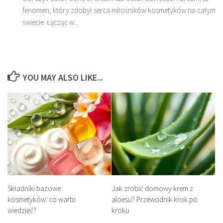
fenomen, który zdobył serca miłośników kosmetyków na całym
świecie. Łącząc w...
YOU MAY ALSO LIKE...
Składniki bazowe
Jak zrobić domowy krem z
kosmetyków: co warto
aloesu? Przewodnik krok po
wiedzieć?
kroku