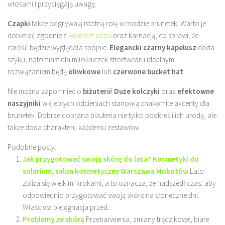
włosami i przyciągają uwagę.
Czapki
także odgrywają istotną rolę w modzie brunetek. Warto je
dobierać zgodnie z
kolorem oczu
oraz karnacją, co sprawi, że
całość będzie wyglądała spójnie.
Elegancki czarny kapelusz
doda
szyku, natomiast dla miłośniczek streetwearu idealnym
rozwiązaniem będą
oliwkowe
lub
czerwone bucket hat
.
Nie można zapomnieć o
biżuterii
!
Duże kolczyki
oraz
efektowne
naszyjniki
w ciepłych odcieniach stanowią znakomite akcenty dla
brunetek. Dobrze dobrana biżuteria nie tylko podkreśli ich urodę, ale
także doda charakteru każdemu zestawowi.
Podobne posty:
Jak przygotować swoją skórę do lata? Kosmetyki do
solarium, salon kosmetyczny Warszawa Mokotów
Lato
zbliża się wielkimi krokami, a to oznacza, że nadszedł czas, aby
odpowiednio przygotować swoją skórę na słoneczne dni.
Właściwa pielęgnacja przed...
Problemy ze skórą
Przebarwienia, zmiany trądzikowe, białe