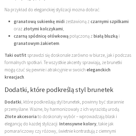
Na przykład do eleganckiej stylizacji można dobrać:
granatową sukienkę midi
zestawioną z
czarnymi szpilkami
oraz
złotymi kolczykami
,
czarną spódnicę ołówkową
połączoną z
białą bluzką
i
granatowym żakietem
.
Taki outfit
sprawdzi się doskonale zarówno w biurze, jak i podczas
formalnych spotkań. Te wszystkie akcenty sprawiają, że brunetki
mogą czuć się pewnie i atrakcyjnie w swoich
eleganckich
kreacjach
.
Dodatki, które podkreślą styl brunetek
Dodatki
, które podkreślają styl brunetek, powinny być starannie
przemyślane. Ważne, by harmonizowały z ich wyrazistą urodą.
Złote akcesoria
to doskonały wybór – wprowadzają blask i
elegancję do każdej stylizacji.
Intensywne kolory
, takie jak
pomarańczowy czy różowy, świetnie kontrastują z ciemnymi