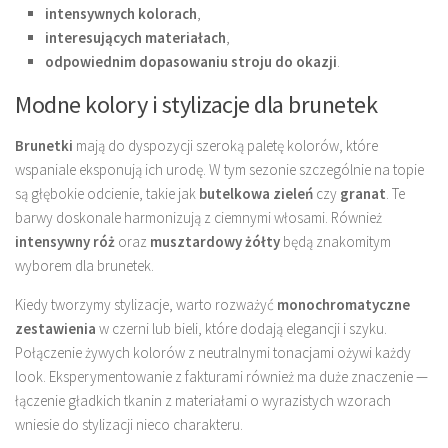
intensywnych kolorach
,
interesujących materiałach
,
odpowiednim dopasowaniu stroju do okazji
.
Modne kolory i stylizacje dla brunetek
Brunetki
mają do dyspozycji szeroką paletę kolorów, które
wspaniale eksponują ich urodę. W tym sezonie szczególnie na topie
są głębokie odcienie, takie jak
butelkowa zieleń
czy
granat
. Te
barwy doskonale harmonizują z ciemnymi włosami. Również
intensywny róż
oraz
musztardowy żółty
będą znakomitym
wyborem dla brunetek.
Kiedy tworzymy stylizacje, warto rozważyć
monochromatyczne
zestawienia
w czerni lub bieli, które dodają elegancji i szyku.
Połączenie żywych kolorów z neutralnymi tonacjami ożywi każdy
look. Eksperymentowanie z fakturami również ma duże znaczenie —
łączenie gładkich tkanin z materiałami o wyrazistych wzorach
wniesie do stylizacji nieco charakteru.