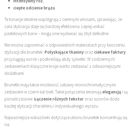
intensywny róż
,
ciepłe odcienie brązu
.
Te tonacje idealnie współgrają z ciemnymi włosami, sprawiając, że
cała stylizacja staje się bardziej efektowna. Lepiej unikać
pastelowych barw – mogą one wydawać się zbyt delikatne.
Nie można zapominać o odpowiednich materiałach przy tworzeniu
stylizacji dla brunetek.
Połyskujące tkaniny
oraz
ciekawe faktury
przyciągają wzrok i podkreślają atuty sylwetki. W codziennych
zestawieniach klasyczne kroje warto zestawiać z odważniejszymi
dodatkami.
Brunetki mają także możliwość zabawy monochromatycznymi
zestawami w czerni lub bieli. Takie połączenia emanują
elegancją
i są
ponadczasowe.
Łączenie różnych tekstur
oraz wzorów doda
każdej stylizacji charakteru i indywidualnego wyrazu.
Najważniejsze wskazówki dotyczące ubioru brunetek koncentrują się
na: