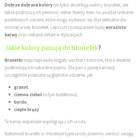
Dobrze dobrane kolory
nie tylko akcentują walory brunetek, ale
także podnoszą ich pewność siebie. Należy mieć na uwadze unikanie
pastelowych odcieni, które mogą wydawać się zbyt delikatne dla
mocnej urody brunetek. Lepszym rozwiązaniem będą
wyraziste
barwy
oraz ciekawe detale w stylizacjach.
Jakie kolory pasują do brunetek
?
Brunetki
mają naprawdę bogaty wachlarz kolorów, które idealnie
podkreślają ich naturalne piękno. Dla pań o jasnej karnacji
szczególnie polecane są głębokie odcienie, jak:
granat
,
ciemna zieleń
(w tym butelkowa),
bordo
,
ciepłe brązy
.
Te barwy wspaniale współgrają z ich urodą.
Natomiast brunetki o chłodnym typie urody powinny zwrócić uwagę