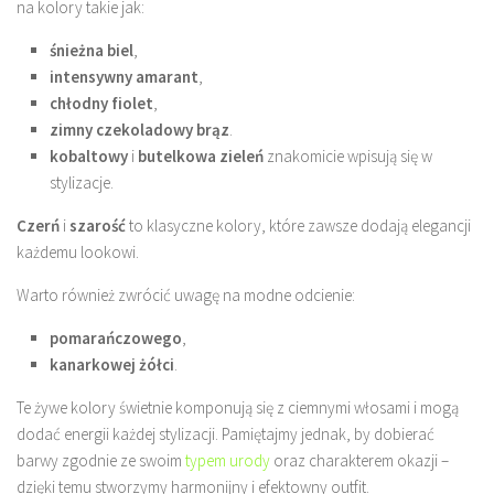
na kolory takie jak:
śnieżna biel
,
intensywny amarant
,
chłodny fiolet
,
zimny czekoladowy brąz
.
kobaltowy
i
butelkowa zieleń
znakomicie wpisują się w
stylizacje.
Czerń
i
szarość
to klasyczne kolory, które zawsze dodają elegancji
każdemu lookowi.
Warto również zwrócić uwagę na modne odcienie:
pomarańczowego
,
kanarkowej żółci
.
Te żywe kolory świetnie komponują się z ciemnymi włosami i mogą
dodać energii każdej stylizacji. Pamiętajmy jednak, by dobierać
barwy zgodnie ze swoim
typem urody
oraz charakterem okazji –
dzięki temu stworzymy harmonijny i efektowny outfit.