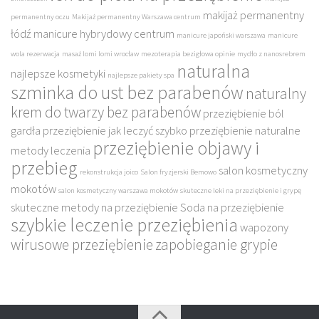
makijaż permanentny
permanentny oczu
Makijaż permanentny Warszawa centrum
łódź
manicure hybrydowy centrum
manicure japoński warszawa
manicure
wola rezerwacja
masaż lomi lomi wrocław
mezoterapia bezigłowa opinie
mydło z nanosrebrem
naturalna
najlepsze kosmetyki
najlepsze pakiety spa
szminka do ust bez parabenów
naturalny
krem do twarzy bez parabenów
przeziębienie ból
gardła
przeziębienie jak leczyć szybko
przeziębienie naturalne
przeziębienie objawy i
metody leczenia
przebieg
salon kosmetyczny
rekonstrukcja joico
Salon fryzjerski Bemowo
mokotów
salon kosmetyczny warszawa mokotów
skuteczne leki na przeziębienie i grypę
skuteczne metody na przeziębienie
Soda na przeziębienie
szybkie leczenie przeziębienia
wapozony
wirusowe przeziębienie
zapobieganie grypie