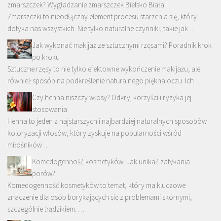
zmarszczek? Wygładzanie zmarszczek Bielsko Biała
Zmarszczki to nieodłączny element procesu starzenia się, który
dotyka nas wszystkich. Nie tylko naturalne czynniki, takie jak …
Jak wykonać makijaż ze sztucznymi rzęsami? Poradnik krok
po kroku
Sztuczne rzęsy to nie tylko efektowne wykończenie makijażu, ale
również sposób na podkreślenie naturalnego piękna oczu. Ich …
Czy henna niszczy włosy? Odkryj korzyści i ryzyka jej
stosowania
Henna to jeden z najstarszych i najbardziej naturalnych sposobów
koloryzacji włosów, który zyskuje na popularności wśród
miłośników …
Komedogenność kosmetyków: Jak unikać zatykania
porów?
Komedogenność kosmetyków to temat, który ma kluczowe
znaczenie dla osób borykających się z problemami skórnymi,
szczególnie trądzikiem. …