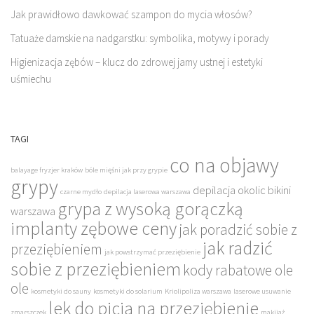
Jak prawidłowo dawkować szampon do mycia włosów?
Tatuaże damskie na nadgarstku: symbolika, motywy i porady
Higienizacja zębów – klucz do zdrowej jamy ustnej i estetyki
uśmiechu
TAGI
co na objawy
balayage fryzjer kraków
bóle mięśni jak przy grypie
grypy
depilacja okolic bikini
czarne mydło
depilacja laserowa warszawa
grypa z wysoką gorączką
warszawa
implanty zębowe ceny
jak poradzić sobie z
jak radzić
przeziębieniem
jak powstrzymać przeziębienie
sobie z przeziębieniem
kody rabatowe ole
ole
kosmetyki do sauny
kosmetyki do solarium
Kriolipoliza warszawa
laserowe usuwanie
lek do picia na przeziębienie
zmarszczek
makijaż