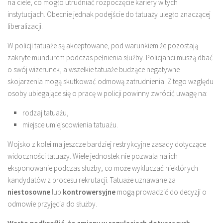
na ciele, co mogło utrudniać rozpoczęcie kariery w tych
instytucjach. Obecnie jednak podejście do tatuaży uległo znaczącej
liberalizacji.
W policji tatuaże są akceptowane, pod warunkiem że pozostają
zakryte mundurem podczas pełnienia służby. Policjanci muszą dbać
o swój wizerunek, a wszelkie tatuaże budzące negatywne
skojarzenia mogą skutkować odmową zatrudnienia. Z tego względu
osoby ubiegające się o pracę w policji powinny zwrócić uwagę na:
rodzaj tatuażu,
miejsce umiejscowienia tatuażu.
Wojsko z kolei ma jeszcze bardziej restrykcyjne zasady dotyczące
widoczności tatuaży. Wiele jednostek nie pozwala na ich
eksponowanie podczas służby, co może wykluczać niektórych
kandydatów z procesu rekrutacji. Tatuaże uznawane za
niestosowne
lub
kontrowersyjne
mogą prowadzić do decyzji o
odmowie przyjęcia do służby.