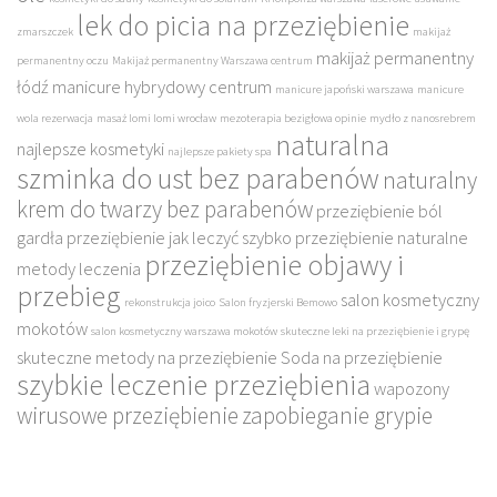
lek do picia na przeziębienie
zmarszczek
makijaż
makijaż permanentny
permanentny oczu
Makijaż permanentny Warszawa centrum
łódź
manicure hybrydowy centrum
manicure japoński warszawa
manicure
wola rezerwacja
masaż lomi lomi wrocław
mezoterapia bezigłowa opinie
mydło z nanosrebrem
naturalna
najlepsze kosmetyki
najlepsze pakiety spa
szminka do ust bez parabenów
naturalny
krem do twarzy bez parabenów
przeziębienie ból
gardła
przeziębienie jak leczyć szybko
przeziębienie naturalne
przeziębienie objawy i
metody leczenia
przebieg
salon kosmetyczny
rekonstrukcja joico
Salon fryzjerski Bemowo
mokotów
salon kosmetyczny warszawa mokotów
skuteczne leki na przeziębienie i grypę
skuteczne metody na przeziębienie
Soda na przeziębienie
szybkie leczenie przeziębienia
wapozony
wirusowe przeziębienie
zapobieganie grypie