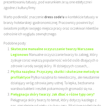
prezentowaniu tatuaży, pod warunkiem że są one estetyczne i
zgodne z kulturą firmy.
Warto podkreślić znaczenie
dress code’u
w kontekście tatuaży w
branży hotelarskiej i gastronomicznej. Pracownicy powinni być
świadomi polityki swojego miejsca pracy oraz oczekiwań klientów
odnośnie ich wyglądu zewnętrznego.
Podobne posty:
Skuteczne manualne oczyszczanie twarzy Warszawa
Legionowo
Manualne oczyszczanie twarzy to zabieg, który
zyskuje coraz większą popularność wśród osób dbających o
zdrowie i urodę swojej skóry. W dzisiejszych czasach,...
Płytka nazębna: Przyczyny, skutki i skuteczne metody w
profilaktyce
Płytka nazębna to niewidoczny, ale nieustannie
działający wróg zdrowia jamy ustnej. Ta lepka, bezbarwna
warstwa bakterii i resztek pokarmowych gromadzi się na...
Pielęgnacja skóry twarzy: Jak dbać o różne typy cery?
Pielęgnacja skóry twarzy to temat, który dotyczy każdego z
nas, niezależnie od wieku czy typu cery. Właściwe podejście do