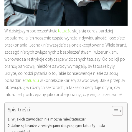
W dzisiejszym społeczeństwie
tatuaże
stają się coraz bardziej
popularne, a ich noszenie często wyraża indywidualność i osobiste
przekonania. Jednak nie wszędzie są one akceptowane. Wiele branż,
szczególnie tych związanych z bezpieczeństwem i wizerunkiem,
wprowadza restrykcje dotyczące widocznych tatuaży. Od policji po
branżę bankową, niektóre zawody wymagają, by tatuaże były
ukryte, co rodzi pytania o to, jakie konsekwencje niesie za sobą
posiadanie
tatuażu
w kontekście kariery zawodowej. Jakie przepisy
obowiązują w różnych sektorach, a także co decyduje o tym, czy
tatuaż jest postrzegany jako profesjonalny, czy wręcz przeciwnie?
Spis treści
W jakich zawodach nie można mieć tatuażu?
Jakie są branże z restrykcjami dotyczącymi tatuaży – lista
zawodów?