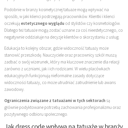
Podobnie w branży kosmetycznej tatuaże mogą wpływać na
sposób, w jaki klienci postrzegają pracowników. Klientki i klienci
oczekują
estetycznego wyglądu
od stylistów czy kosmetologów.
Dlatego też tatuaże mogą zostać uznane za coś nieestetycznego, co
negatywnie oddziałuje na decyzje klientów o skorzystaniu z usług.
Edukacja to kolejny obszar, gdzie widoczność tatuaży może
stanowić przeszkodę. Nauczyciele oraz pracownicy szkół muszą
zadbać o swój wizerunek, który ma kluczowe znaczenie dla relacji
zarówno z uczniami, jak i ich rodzicami. W wielu placówkach
edukacyjnych funkcjonują nieformalne zasady dotyczące
widoczności tatuaży, co może utrudniać zatrudnienie lub awans
zawodowy.
Ograniczenia związane z tatuażami w tych sektorach
są
głównie podyktowane potrzebą zachowania profesjonalizmu oraz
pozytywnego odbioru społecznego.
Jak dress code wpływa na tatuaże w branży