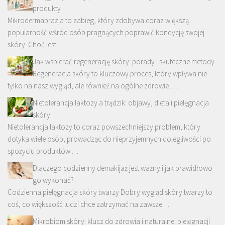
produkty
Mikrodermabrazja to zabieg, który zdobywa coraz większą
popularność wśród osób pragnących poprawić kondycję swojej
skóry. Choć jest …
Jak wspierać regenerację skóry: porady i skuteczne metody
Regeneracja skóry to kluczowy proces, który wpływa nie
tylko na nasz wygląd, ale również na ogólne zdrowie. …
Nietolerancja laktozy a trądzik: objawy, dieta i pielęgnacja
skóry
Nietolerancja laktozy to coraz powszechniejszy problem, który
dotyka wiele osób, prowadząc do nieprzyjemnych dolegliwości po
spożyciu produktów …
Dlaczego codzienny demakijaż jest ważny i jak prawidłowo
go wykonać?
Codzienna pielęgnacja skóry twarzy Dobry wygląd skóry twarzy to
coś, co większość ludzi chce zatrzymać na zawsze. …
Mikrobiom skóry: klucz do zdrowia i naturalnej pielęgnacji