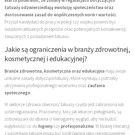
Warto podkreślić, że zmiany w regulacjach dotyczących
tatuaży odzwierciedlają ewolucję społeczeństwa oraz
dostosowanie zasad do współczesnych norm i wartości.
Przyszli kandydaci do pracy w policji czy wojsku powinni być
świadomi aktualnych przepisów oraz potencjalnych konsekwencji
związanych z posiadaniem tatuażu.
Jakie są ograniczenia w branży zdrowotnej,
kosmetycznej i edukacyjnej?
Branże zdrowotna, kosmetyczna oraz edukacyjna
mają swoje
unikalne zasady dotyczące tatuaży, które wynikają z potrzeby
utrzymania profesjonalnego wizerunku oraz
zaufania
społecznego
.
W sektorze zdrowia obecność tatuaży często jest zabroniona lub
ściśle regulowana. Pracownicy, tacy jak lekarze i pielęgniarki, są
zobowiązani do dbania o nienaganny wygląd, aby nie budzić
wątpliwości co do
higieny
czy
profesjonalizmu
. W bliskiej interakcji
z pacjentami tatuaże mogą być postrzegane jako nieodpowiednie.