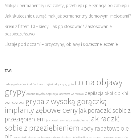
Makijaż permanentny ust: zalety, przebieg i pielęgnacja po zabiegu
Jak skutecznie usunąć makijaż permanentny domowymi metodami?
Krem z filtrem 10 – kiedy i jak go stosować? Zastosowanie i
bezpieczeństwo
Liszaje pod oczami – przyczyny, objawy i skuteczne leczenie
TAGI
co na objawy
balayage fryzjer kraków
bóle mięśni jak przy grypie
grypy
depilacja okolic bikini
czarne mydło
depilacja laserowa warszawa
grypa z wysoką gorączką
warszawa
implanty zębowe ceny
jak poradzić sobie z
jak radzić
przeziębieniem
jak powstrzymać przeziębienie
sobie z przeziębieniem
kody rabatowe ole
ole
kosmetyki do sauny
kosmetyki do solarium
Kriolipoliza warszawa
laserowe usuwanie