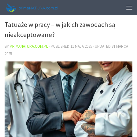
URODA
Tatuaże w pracy – w jakich zawodach są
nieakceptowane?
BY
PRIMANATURA.COM.PL
· PUBLISHED
11 MAJA 2025
· UPDATED
31 MARCA
2025