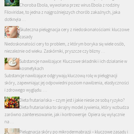
Choroba Ebola, wywołana przez wirus Ebola z rodziny
Filoviridae, to jedna z najgroźniejszych chorób zakaźnych, jaka
dotknęła …
Skuteczna pielęgnacja cery z niedoskonałościami: kluczowe
zasady
Niedoskonałości cery to problem, z którym boryka się wiele osób,
niezależnie od wieku. Zaskórniki, pryszcze czy blizny …
Substancje nawilżające: Kluczowe składniki i ich działanie w
kosmetykach
Substancje nawilżające odgrywają kluczową rolę w pielęgnacji
skóry, zapewniając jej odpowiedni poziom nawilżenia, elastyczności
i zdrowego wyglądu. …
Dieta frutariańska – czym jest i jakie niesie ze sobą ryzyko?
Dieta frutariańska to skrajny model żywienia, który wzbudza
zarówno zainteresowanie, jak i kontrowersje. Opiera się wyłącznie
na …
Pielęgnacja skóry po mikrodermabrazji – kluczowe zasady i