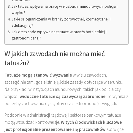
Jak tatuaż wpływa na pracę w służbach mundurowych: policja i
wojsko?
Jakie są ograniczenia w branży zdrowotnej, kosmetycznej i
edukacyjnej?
Jak dress code wpływa na tatuaże w branży hotelarskiej i
gastronomicznej?
W jakich zawodach nie można mieć
tatuażu?
Tatuaże mogą stanowić wyzwanie
w wielu zawodach,
szczególnie tam, gdzie istnieją ścisłe zasady dotyczące wizerunku.
Na przykład, w instytucjach mundurowych, takich jak policja czy
wojsko,
widoczne tatuaże są zazwyczaj zabronione
. To wynika z
potrzeby zachowania dyscypliny oraz jednorodności wyglądu.
Podobnie w administracji rządowej i sektorze bankowym tatuaże
mogą wzbudzać kontrowersje.
W tych środowiskach kluczowe
jest profesjonalne prezentowanie się pracowników
. Co więcej,