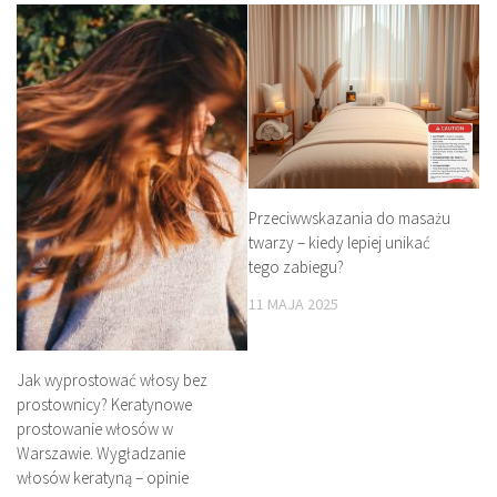
Przeciwwskazania do masażu
twarzy – kiedy lepiej unikać
tego zabiegu?
11 MAJA 2025
Jak wyprostować włosy bez
prostownicy? Keratynowe
prostowanie włosów w
Warszawie. Wygładzanie
włosów keratyną – opinie