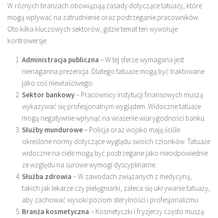
W różnych branżach obowiązują zasady dotyczące tatuaży, które
mogą wpływać na zatrudnienie oraz postrzeganie pracowników.
Oto kilka kluczowych sektorów, gdzie temat ten wywołuje
kontrowersje:
Administracja publiczna
– W tej sferze wymagana jest
nienaganna prezencja. Dlatego tatuaże mogą być traktowane
jako coś niewłaściwego.
Sektor bankowy
– Pracownicy instytucji finansowych muszą
wykazywać się profesjonalnym wyglądem. Widoczne tatuaże
mogą negatywnie wpłynąć na wrażenie wiarygodności banku.
Służby mundurowe
– Policja oraz wojsko mają ściśle
określone normy dotyczące wyglądu swoich członków. Tatuaże
widoczne na ciele mogą być postrzegane jako nieodpowiednie
ze względu na surowe wymogi dyscyplinarne.
Służba zdrowia
– W zawodach związanych z medycyną,
takich jak lekarze czy pielęgniarki, zaleca się ukrywanie tatuaży,
aby zachować wysoki poziom sterylności i profesjonalizmu.
Branża kosmetyczna
– Kosmetyczki i fryzjerzy często muszą