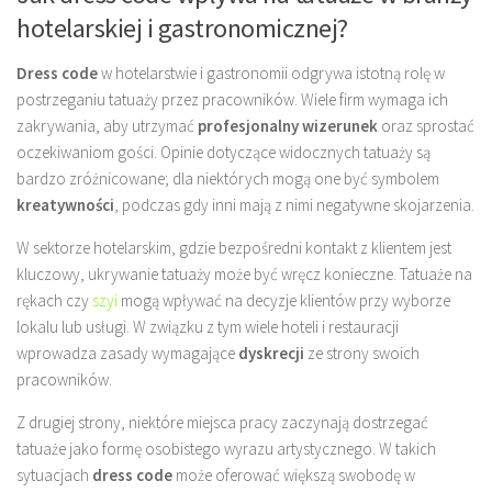
hotelarskiej i gastronomicznej?
Dress code
w hotelarstwie i gastronomii odgrywa istotną rolę w
postrzeganiu tatuaży przez pracowników. Wiele firm wymaga ich
zakrywania, aby utrzymać
profesjonalny wizerunek
oraz sprostać
oczekiwaniom gości. Opinie dotyczące widocznych tatuaży są
bardzo zróżnicowane; dla niektórych mogą one być symbolem
kreatywności
, podczas gdy inni mają z nimi negatywne skojarzenia.
W sektorze hotelarskim, gdzie bezpośredni kontakt z klientem jest
kluczowy, ukrywanie tatuaży może być wręcz konieczne. Tatuaże na
rękach czy
szyi
mogą wpływać na decyzje klientów przy wyborze
lokalu lub usługi. W związku z tym wiele hoteli i restauracji
wprowadza zasady wymagające
dyskrecji
ze strony swoich
pracowników.
Z drugiej strony, niektóre miejsca pracy zaczynają dostrzegać
tatuaże jako formę osobistego wyrazu artystycznego. W takich
sytuacjach
dress code
może oferować większą swobodę w