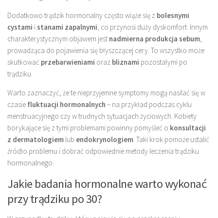
Dodatkowo trądzik hormonalny często wiąże się z
bolesnymi
cystami
i
stanami zapalnymi
, co przynosi duży dyskomfort. Innym
charakterystycznym objawem jest
nadmierna produkcja sebum
,
prowadząca do pojawienia się błyszczącej cery. To wszystko może
skutkować
przebarwieniami
oraz
bliznami
pozostałymi po
trądziku.
Warto zaznaczyć, że te nieprzyjemne symptomy mogą nasilać się w
czasie
fluktuacji hormonalnych
– na przykład podczas cyklu
menstruacyjnego czy w trudnych sytuacjach życiowych. Kobiety
borykające się z tymi problemami powinny pomyśleć o
konsultacji
z dermatologiem
lub
endokrynologiem
. Taki krok pomoże ustalić
źródło problemu i dobrać odpowiednie metody leczenia trądziku
hormonalnego.
Jakie badania hormonalne warto wykonać
przy trądziku po 30?