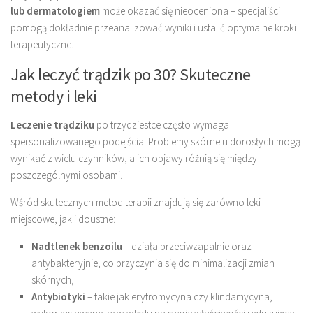
lub dermatologiem
może okazać się nieoceniona – specjaliści
pomogą dokładnie przeanalizować wyniki i ustalić optymalne kroki
terapeutyczne.
Jak leczyć trądzik po 30? Skuteczne
metody i leki
Leczenie trądziku
po trzydziestce często wymaga
spersonalizowanego podejścia. Problemy skórne u dorosłych mogą
wynikać z wielu czynników, a ich objawy różnią się między
poszczególnymi osobami.
Wśród skutecznych metod terapii znajdują się zarówno leki
miejscowe, jak i doustne:
Nadtlenek benzoilu
– działa przeciwzapalnie oraz
antybakteryjnie, co przyczynia się do minimalizacji zmian
skórnych,
Antybiotyki
– takie jak erytromycyna czy klindamycyna,