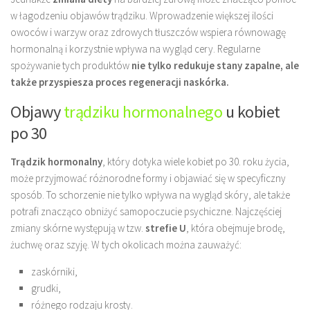
w łagodzeniu objawów trądziku. Wprowadzenie większej ilości
owoców i warzyw oraz zdrowych tłuszczów wspiera równowagę
hormonalną i korzystnie wpływa na wygląd cery. Regularne
spożywanie tych produktów
nie tylko redukuje stany zapalne, ale
także przyspiesza proces regeneracji naskórka.
Objawy
trądziku hormonalnego
u kobiet
po 30
Trądzik hormonalny
, który dotyka wiele kobiet po 30. roku życia,
może przyjmować różnorodne formy i objawiać się w specyficzny
sposób. To schorzenie nie tylko wpływa na wygląd skóry, ale także
potrafi znacząco obniżyć samopoczucie psychiczne. Najczęściej
zmiany skórne występują w tzw.
strefie U
, która obejmuje brodę,
żuchwę oraz szyję. W tych okolicach można zauważyć:
zaskórniki,
grudki,
różnego rodzaju krosty.