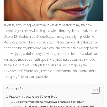
Trądzik, zazwyczaj kojarzony z wiekiem nastoletnim, staje się
niepokojącą rzeczywistością dla wielu dorosłych po trzydziestce.
Około 12% kobiet i do 3% mężczyzn zmaga się z tym problemem,
który często wynika z różnych czynników, takich jak zaburzenia
hormonalne czy niewłaściwa dieta. Zmiany trądzikowe najczęściej
pojawiają się w dolnej części twarzy, na dekolcie oraz w okolicach
karku, co może być frustrujące i wpłynąć na poczucie pewności
siebie. Co sprawia, że trądzik po 30. roku życia staje się tak
powszechny? Warto przyjrzeć się przyczynom i objawom, które
mogą kryć się za tym zjawiskiem.
Spis treści
Przyczyny trądziku po 30 roku życia
Jak zmiany hormonalne wpływają na trądzik dorosłych?
Jaką rolę odgrywają stres i dieta w powstawaniu trądziku po 30?