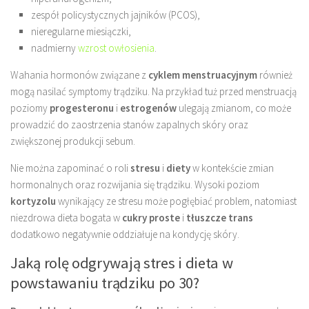
zespół policystycznych jajników (PCOS),
nieregularne miesiączki,
nadmierny
wzrost owłosienia
.
Wahania hormonów związane z
cyklem menstruacyjnym
również
mogą nasilać symptomy trądziku. Na przykład tuż przed menstruacją
poziomy
progesteronu
i
estrogenów
ulegają zmianom, co może
prowadzić do zaostrzenia stanów zapalnych skóry oraz
zwiększonej produkcji sebum.
Nie można zapominać o roli
stresu
i
diety
w kontekście zmian
hormonalnych oraz rozwijania się trądziku. Wysoki poziom
kortyzolu
wynikający ze stresu może pogłębiać problem, natomiast
niezdrowa dieta bogata w
cukry proste
i
tłuszcze trans
dodatkowo negatywnie oddziałuje na kondycję skóry.
Jaką rolę odgrywają stres i dieta w
powstawaniu trądziku po 30?