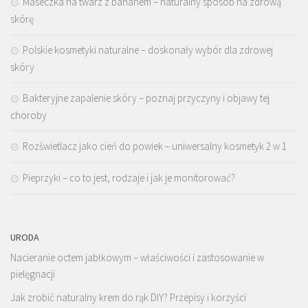
Maseczka na twarz z bananem – naturalny sposób na zdrową
skórę
Polskie kosmetyki naturalne – doskonały wybór dla zdrowej
skóry
Bakteryjne zapalenie skóry – poznaj przyczyny i objawy tej
choroby
Rozświetlacz jako cień do powiek – uniwersalny kosmetyk 2 w 1
Pieprzyki – co to jest, rodzaje i jak je monitorować?
URODA
Nacieranie octem jabłkowym – właściwości i zastosowanie w
pielęgnacji
Jak zrobić naturalny krem do rąk DIY? Przepisy i korzyści