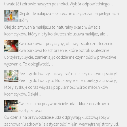
trwałość i zdrowie naszych paznokci. Wybór odpowiedniego …
Olej do demakijażu – skuteczne oczyszczanie i pielęgnacja
skóry
Olej do zmywania makijażu to naturalny skarb w świecie
kosmetyków, który nie tylko skutecznie usuwa makijaż, ale …
Rwa barkowa – przyczyny, objawy i skuteczne leczenie
Rwa barkowa to schorzenie, które potrafi skutecznie
uprzykrzyć życie, zamieniając codzienne czynności w prawdziwe
wyzwanie. To dolegliwość, …
Peelingi do twarzy: jak wybrać najlepszy dla swojej skóry?
Peelingi do twarzy to kluczowy element pielęgnacji skóry,
który zyskuje coraz większą popularność wśród miłośników
kosmetyków. Dzięki …
Ćwiczenia na przywodziciele uda – klucz do zdrowia i
elastyczności
Ćwiczenia na przywodziciele uda odgrywają kluczową rolę w
zachowaniu zdrowia i elastyczności mięśni wewnętrznej strony ud.