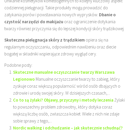
Unikanie kosmetyków komedogennych to kolejny kluczowy aspekt
codziennej pielęgnacji. Takie produkty mogą prowadzić do
zatykania porów i powstawania nowych wyprysków.
Dbanie o
czystość narzędzi do makijażu
oraz ograniczenie dotykania
twarzy również przyczynia się do lepszej kondycji skóry trądzikowej.
Skuteczna pielęgnacja skóry z trądzikiem
opiera się na
regularnym oczyszczaniu, odpowiednim nawilżeniu oraz diecie
bogatej w składniki wspierające zdrowy wygląd cery.
Podobne posty:
Skuteczne manualne oczyszczanie twarzy Warszawa
Legionowo
Manualne oczyszczanie twarzy to zabieg, który
zyskuje coraz większą popularność wśród osób dbających o
zdrowie i urodę swojej skóry. W dzisiejszych czasach,...
Co to są żylaki? Objawy, przyczyny i metody leczenia
Żylaki
to powszechny problem zdrowotny, który dotyka coraz
większą liczbę osób, zwłaszcza kobiet. Wiele z nich nie zdaje
sobie sprawy z tego,...
Nordic walking i odchudzanie – jak skutecznie schudnąć?