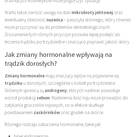
drażniących kosmetyków może pogorszyć sytuację.
Warto także zwrócić uwagę na stan
mikrobioty jelitowej
oraz
ewentualną obecność
nużeńca
– pasożyta skórnego, który również
może przyczyniać się do problemów dermatologicznych.
Zrozumienie tych różnych przyczyn pozwala lepiej podejść do
leczenia trądziku po trzydziestce i znacząco poprawić jakość skóry.
Jak zmiany hormonalne wpływają na
trądzik dorosłych?
Zmiany hormonalne
mają znaczący wpływ na pojawianie się
trądziku
u dorosłych, szczególnie u kobiet po trzydziestce.
Głównym sprawcą są
androgeny
, których nadmiar powoduje
wzrost produkcji
sebum
. Nadmierna ilość łoju może prowadzić do
zatykania gruczołów łojowych, co w efekcie skutkuje
powstawaniem
zaskórników
oraz grudek na skórze.
Różnego rodzaju zaburzenia hormonalne, takie jak:
hiperandrogenizm,