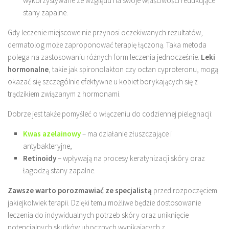
wykorzystywane ze względu na swoje właściwości redukujące
stany zapalne.
Gdy leczenie miejscowe nie przynosi oczekiwanych rezultatów,
dermatolog może zaproponować terapię łączoną. Taka metoda
polega na zastosowaniu różnych form leczenia jednocześnie.
Leki
hormonalne
, takie jak spironolakton czy octan cyproteronu, mogą
okazać się szczególnie efektywne u kobiet borykających się z
trądzikiem związanym z hormonami.
Dobrze jest także pomyśleć o włączeniu do codziennej pielęgnacji:
Kwas azelainowy
– ma działanie złuszczające i
antybakteryjne,
Retinoidy
– wpływają na procesy keratynizacji skóry oraz
łagodzą stany zapalne.
Zawsze warto porozmawiać ze specjalistą
przed rozpoczęciem
jakiejkolwiek terapii. Dzięki temu możliwe będzie dostosowanie
leczenia do indywidualnych potrzeb skóry oraz uniknięcie
potencjalnych skutków ubocznych wynikających z