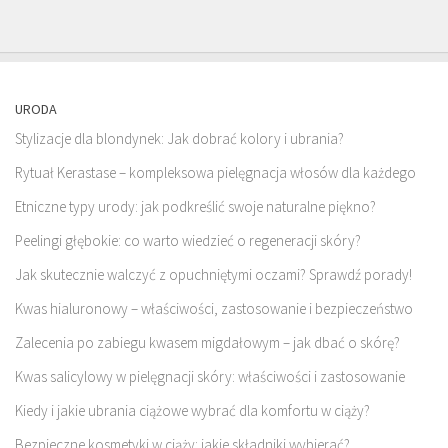
URODA
Stylizacje dla blondynek: Jak dobrać kolory i ubrania?
Rytuał Kerastase – kompleksowa pielęgnacja włosów dla każdego
Etniczne typy urody: jak podkreślić swoje naturalne piękno?
Peelingi głębokie: co warto wiedzieć o regeneracji skóry?
Jak skutecznie walczyć z opuchniętymi oczami? Sprawdź porady!
Kwas hialuronowy – właściwości, zastosowanie i bezpieczeństwo
Zalecenia po zabiegu kwasem migdałowym – jak dbać o skórę?
Kwas salicylowy w pielęgnacji skóry: właściwości i zastosowanie
Kiedy i jakie ubrania ciążowe wybrać dla komfortu w ciąży?
Bezpieczne kosmetyki w ciąży: jakie składniki wybierać?