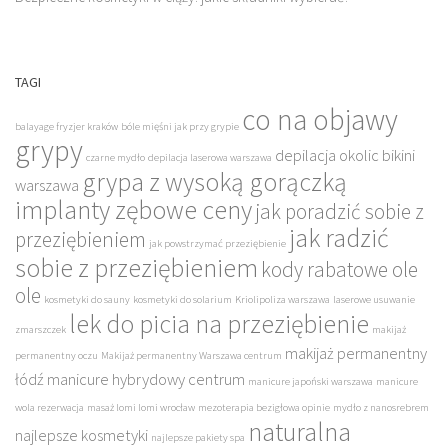
TAGI
co na objawy
balayage fryzjer kraków
bóle mięśni jak przy grypie
grypy
depilacja okolic bikini
czarne mydło
depilacja laserowa warszawa
grypa z wysoką gorączką
warszawa
implanty zębowe ceny
jak poradzić sobie z
jak radzić
przeziębieniem
jak powstrzymać przeziębienie
sobie z przeziębieniem
kody rabatowe ole
ole
kosmetyki do sauny
kosmetyki do solarium
Kriolipoliza warszawa
laserowe usuwanie
lek do picia na przeziębienie
zmarszczek
makijaż
makijaż permanentny
permanentny oczu
Makijaż permanentny Warszawa centrum
łódź
manicure hybrydowy centrum
manicure japoński warszawa
manicure
wola rezerwacja
masaż lomi lomi wrocław
mezoterapia bezigłowa opinie
mydło z nanosrebrem
naturalna
najlepsze kosmetyki
najlepsze pakiety spa