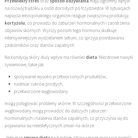
Przewlekły stres
oraz
sposób odżywiania
mają ogromny wpływ
na rozwój trądziku u osób dorosłych po trzydziestce. W sytuacjach
napięcia emocjonalnego organizm reaguje zwiększoną produkcją
kortyzolu
, co prowadzi do zaburzeń hormonalnych i zaostrzenia
objawów skórnych. Wyższy poziom tego hormonu skutkuje
intensywniejszym wydzielaniem sebum, co sprzyja powstawaniu
zaskórników oraz stanów zapalnych.
Na kondycję skóry duży wpływ ma również
dieta
. Niezdrowe nawyki
żywieniowe, takie jak:
spożywanie wysoko przetworzonych produktów,
nadmiar cukrów prostych,
przetworzone węglowodany.
mogą potęgować problemy skórne. W szczególności przetworzone
węglowodany mogą prowadzić do dalszych zaburzeń
hormonalnych i nasilenia stanów zapalnych, co przyczynia się do
pojawiania się nieestetycznych zmian na skórze.
Jednakże
zmiana diety
na bardziej zdrową może znacząco pomóc