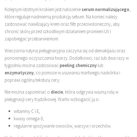
Kolejnym istotnym krokiem jest nałożenie
serum normalizującego
,
które reguluje nadmierną produkcję sebum. Na koniec należy
zastosować nawilżający krem oraz filtr przeciwsłoneczny, aby
chronić skórę przed szkodliwym działaniem promieni UV i
zapobiegać przebarwieniom.
Wieczorna rutyna pielęgnacyjna zaczyna się od demakijażu oraz
ponownego oczyszczenia twarzy. Dodatkowo, raz lub dwa razy w
tygodniu można zastosować
peeling chemiczny
lub
enzymatyczny
, co pomoże w usuwaniu martwego naskórka i
poprawi ogólną teksturę cery.
Nie można zapominać o
diecie
, która odgrywa ważną rolę w
pielęgnacji cery trądzikowej. Warto wzbogacić ją o:
witaminy C i E,
kwasy omega-3,
regularne spożywanie owoców, warzyw i orzechów.