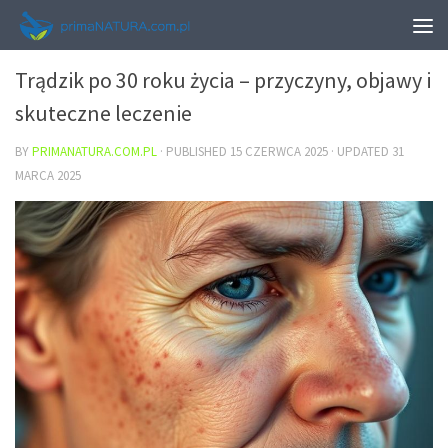
URODA
Trądzik po 30 roku życia – przyczyny, objawy i
skuteczne leczenie
BY
PRIMANATURA.COM.PL
· PUBLISHED
15 CZERWCA 2025
· UPDATED
31
MARCA 2025