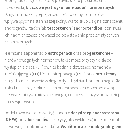
W przypadku trądziku, który pojawia się po przekroczeniu
trzydziestki,
kluczowe jest wykonanie badań hormonalnych
.
Dzięki nim możemy lepiej zrozumieć poziomy hormonów
wpływających na stan naszej skóry. Warto skupić się na oznaczeniu
androgenów, takich jak
testosteron
i
androstendion
, ponieważ
ich nadmiar często prowadzi do powstawania problematycznych
zmian skórnych.
Nie można zapominać o
estrogenach
oraz
progesteronie
–
nierównowaga tych hormonów także może przyczynić się do
wystąpienia trądziku. Również badania dotyczące hormonów
luteinizującego (
LH
) i folikulotropowego (
FSH
) oraz
prolaktyny
mają istotne znaczenie w diagnostyce trądziku hormonalnego. Dla
kobiet najlepszym okresem na przeprowadzenie tych testów są
pierwsze dni cyklu miesiączkowego, co pozwala uzyskać bardziej
precyzyjne wyniki.
Dodatkowo warto rozważyć badanie
dehydroepiandrosteronu
(DHEA)
oraz
hormonów tarczycy
, aby wykluczyć inne potencjalne
przyczyny problemów ze skórą.
Współpraca z endokrynologiem