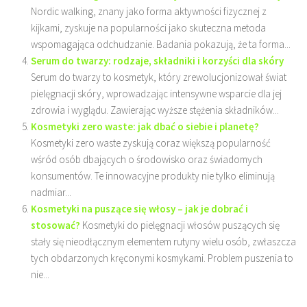
Nordic walking, znany jako forma aktywności fizycznej z
kijkami, zyskuje na popularności jako skuteczna metoda
wspomagająca odchudzanie. Badania pokazują, że ta forma...
Serum do twarzy: rodzaje, składniki i korzyści dla skóry
Serum do twarzy to kosmetyk, który zrewolucjonizował świat
pielęgnacji skóry, wprowadzając intensywne wsparcie dla jej
zdrowia i wyglądu. Zawierając wyższe stężenia składników...
Kosmetyki zero waste: jak dbać o siebie i planetę?
Kosmetyki zero waste zyskują coraz większą popularność
wśród osób dbających o środowisko oraz świadomych
konsumentów. Te innowacyjne produkty nie tylko eliminują
nadmiar...
Kosmetyki na puszące się włosy – jak je dobrać i
stosować?
Kosmetyki do pielęgnacji włosów puszących się
stały się nieodłącznym elementem rutyny wielu osób, zwłaszcza
tych obdarzonych kręconymi kosmykami. Problem puszenia to
nie...