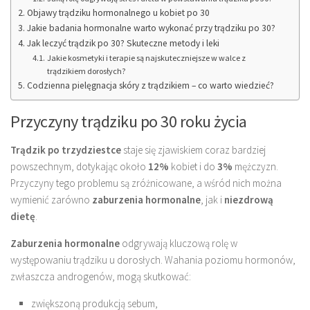
Objawy trądziku hormonalnego u kobiet po 30
Jakie badania hormonalne warto wykonać przy trądziku po 30?
Jak leczyć trądzik po 30? Skuteczne metody i leki
Jakie kosmetyki i terapie są najskuteczniejsze w walce z
trądzikiem dorosłych?
Codzienna pielęgnacja skóry z trądzikiem – co warto wiedzieć?
Przyczyny trądziku po 30 roku życia
Trądzik po trzydziestce
staje się zjawiskiem coraz bardziej
powszechnym, dotykając około
12%
kobiet i do
3%
mężczyzn.
Przyczyny tego problemu są zróżnicowane, a wśród nich można
wymienić zarówno
zaburzenia hormonalne
, jak i
niezdrową
dietę
.
Zaburzenia hormonalne
odgrywają kluczową rolę w
występowaniu trądziku u dorosłych. Wahania poziomu hormonów,
zwłaszcza androgenów, mogą skutkować:
zwiększoną produkcją sebum,