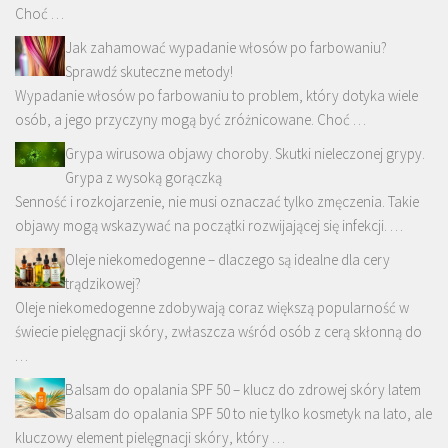
Choć …
Jak zahamować wypadanie włosów po farbowaniu?
Sprawdź skuteczne metody!
Wypadanie włosów po farbowaniu to problem, który dotyka wiele
osób, a jego przyczyny mogą być zróżnicowane. Choć …
Grypa wirusowa objawy choroby. Skutki nieleczonej grypy.
Grypa z wysoką gorączką
Senność i rozkojarzenie, nie musi oznaczać tylko zmęczenia. Takie
objawy mogą wskazywać na początki rozwijającej się infekcji. …
Oleje niekomedogenne – dlaczego są idealne dla cery
trądzikowej?
Oleje niekomedogenne zdobywają coraz większą popularność w
świecie pielęgnacji skóry, zwłaszcza wśród osób z cerą skłonną do
…
Balsam do opalania SPF 50 – klucz do zdrowej skóry latem
Balsam do opalania SPF 50 to nie tylko kosmetyk na lato, ale
kluczowy element pielęgnacji skóry, który …