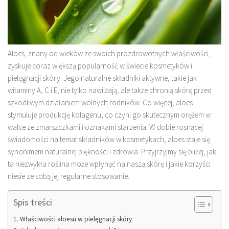
Aloes, znany od wieków ze swoich prozdrowotnych właściwości,
zyskuje coraz większą popularność w świecie kosmetyków i
pielęgnacji skóry. Jego naturalne składniki aktywne, takie jak
witaminy A, C i E, nie tylko nawilżają, ale także chronią skórę przed
szkodliwym działaniem wolnych rodników. Co więcej, aloes
stymuluje produkcję kolagenu, co czyni go skutecznym orężem w
walce ze zmarszczkami i oznakami starzenia. W dobie rosnącej
świadomości na temat składników w kosmetykach, aloes staje się
synonimem naturalnej piękności i zdrowia. Przyjrzyjmy się bliżej, jak
ta niezwykła roślina może wpłynąć na naszą skórę i jakie korzyści
niesie ze sobą jej regularne stosowanie.
Spis treści
Właściwości aloesu w pielęgnacji skóry