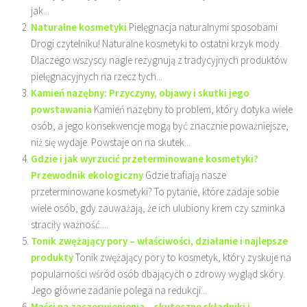
jak...
Naturalne kosmetyki
Pielęgnacja naturalnymi sposobami
Drogi czytelniku! Naturalne kosmetyki to ostatni krzyk mody.
Dlaczego wszyscy nagle rezygnują z tradycyjnych produktów
pielęgnacyjnych na rzecz tych...
Kamień nazębny: Przyczyny, objawy i skutki jego
powstawania
Kamień nazębny to problem, który dotyka wiele
osób, a jego konsekwencje mogą być znacznie poważniejsze,
niż się wydaje. Powstaje on na skutek...
Gdzie i jak wyrzucić przeterminowane kosmetyki?
Przewodnik ekologiczny
Gdzie trafiają nasze
przeterminowane kosmetyki? To pytanie, które zadaje sobie
wiele osób, gdy zauważają, że ich ulubiony krem czy szminka
straciły ważność....
Tonik zwężający pory – właściwości, działanie i najlepsze
produkty
Tonik zwężający pory to kosmetyk, który zyskuje na
popularności wśród osób dbających o zdrowy wygląd skóry.
Jego główne zadanie polega na redukcji...
Maści na zaczerwienienia – skuteczne składniki i