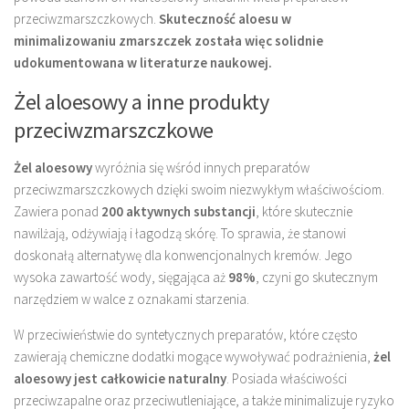
przeciwzmarszczkowych.
Skuteczność aloesu w
minimalizowaniu zmarszczek została więc solidnie
udokumentowana w literaturze naukowej.
Żel aloesowy a inne produkty
przeciwzmarszczkowe
Żel aloesowy
wyróżnia się wśród innych preparatów
przeciwzmarszczkowych dzięki swoim niezwykłym właściwościom.
Zawiera ponad
200 aktywnych substancji
, które skutecznie
nawilżają, odżywiają i łagodzą skórę. To sprawia, że stanowi
doskonałą alternatywę dla konwencjonalnych kremów. Jego
wysoka zawartość wody, sięgająca aż
98%
, czyni go skutecznym
narzędziem w walce z oznakami starzenia.
W przeciwieństwie do syntetycznych preparatów, które często
zawierają chemiczne dodatki mogące wywoływać podrażnienia,
żel
aloesowy jest całkowicie naturalny
. Posiada właściwości
przeciwzapalne oraz przeciwutleniające, a także minimalizuje ryzyko