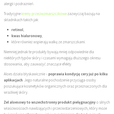
alergii i podrażnień.
Tradycyjne
kremy przeciwzmarszczkowe
zazwyczaj bazują na
składnikach takich jak:
retinol
,
kwas hialuronowy
,
które również wspierają walkę ze zmarszczkami.
Niemniej jednak te produkty bywają mniej odpowiednie dla
niektórych typów skóry i czasami wymagają dłuższego okresu
stosowania, aby zauważyć znaczące efekty.
Aloes działa błyskawicznie –
poprawia kondycję cery już po kilku
aplikacjach
. Jego naturalne pochodzenie przyciąga osoby
poszukujące kosmetyków organicznych oraz przeznaczonych dla
wrażliwej skóry.
Żel aloesowy to wszechstronny produkt pielęgnacyjny
o silnych
właściwościach nawilżających i przeciwstarzeniowych, który może