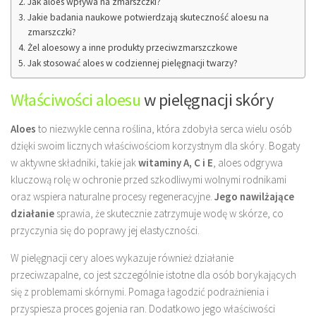
Jak aloes wpływa na zmarszczki?
Jakie badania naukowe potwierdzają skuteczność aloesu na
zmarszczki?
Żel aloesowy a inne produkty przeciwzmarszczkowe
Jak stosować aloes w codziennej pielęgnacji twarzy?
Właściwości aloesu
w pielęgnacji skóry
Aloes
to niezwykle cenna roślina, która zdobyła serca wielu osób
dzięki swoim licznych właściwościom korzystnym dla skóry. Bogaty
w aktywne składniki, takie jak
witaminy A, C i E
, aloes odgrywa
kluczową rolę w ochronie przed szkodliwymi wolnymi rodnikami
oraz wspiera naturalne procesy regeneracyjne.
Jego nawilżające
działanie
sprawia, że skutecznie zatrzymuje wodę w skórze, co
przyczynia się do poprawy jej elastyczności.
W pielęgnacji cery aloes wykazuje również działanie
przeciwzapalne, co jest szczególnie istotne dla osób borykających
się z problemami skórnymi. Pomaga łagodzić podrażnienia i
przyspiesza proces gojenia ran. Dodatkowo jego właściwości