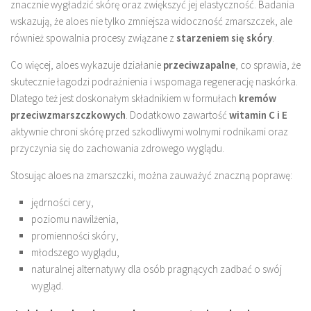
znacznie wygładzić skórę oraz zwiększyć jej elastyczność. Badania
wskazują, że aloes nie tylko zmniejsza widoczność zmarszczek, ale
również spowalnia procesy związane z
starzeniem się skóry
.
Co więcej, aloes wykazuje działanie
przeciwzapalne
, co sprawia, że
skutecznie łagodzi podrażnienia i wspomaga regenerację naskórka.
Dlatego też jest doskonałym składnikiem w formułach
kremów
przeciwzmarszczkowych
. Dodatkowo zawartość
witamin C i E
aktywnie chroni skórę przed szkodliwymi wolnymi rodnikami oraz
przyczynia się do zachowania zdrowego wyglądu.
Stosując aloes na zmarszczki, można zauważyć znaczną poprawę:
jędrności cery,
poziomu nawilżenia,
promienności skóry,
młodszego wyglądu,
naturalnej alternatywy dla osób pragnących zadbać o swój
wygląd.