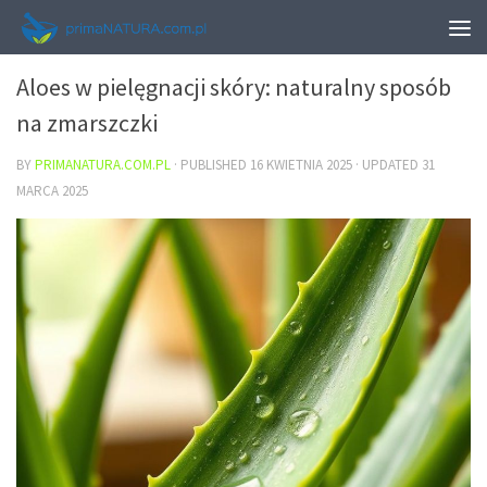
URODA
Aloes w pielęgnacji skóry: naturalny sposób
na zmarszczki
BY
PRIMANATURA.COM.PL
· PUBLISHED
16 KWIETNIA 2025
· UPDATED
31
MARCA 2025