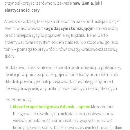
przynosi korzyści zarówno w zakresie
nawilżenia
, jak i
elastyczności cery
.
Aloes sprawdzi się także jako znakomita baza pod makijaż. Dzięki
swoim właściwościom
łagodzącym
i
tonizującym
chroni skórę
oraz zmniejsza ryzyko pojawienia się trądziku. Rano warto
przemywać twarz czystym sokiem z aloesu lub stosować go jako
tonik – pomaga to przywrócić równowagę kwasowo-zasadową
skóry.
Dodatkowo aloes skutecznie łagodzi podrażnienia po goleniu czy
depilacji i wspomaga proces gojenia ran. Osoby uczulone na ten
składnik powinny jednak przeprowadzić test alergiczny przed
pierwszym użyciem, aby uniknąć ewentualnych reakcji skórnych.
Podobne posty:
Mezoterapia bezigłowa Gdańsk – opinie
Mezoterapia
bezigłowa to rewolucyjna metoda, która zdobywa coraz
większą popularność wśród osób pragnących poprawić
kondycję swojej skóry. Dzięki nowoczesnym technikom, takim