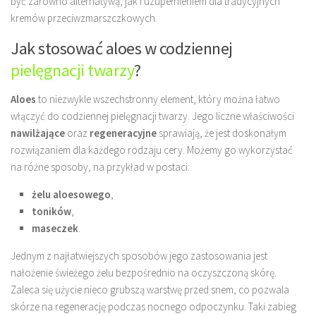
być zarówno alternatywą, jak i uzupełnieniem dla tradycyjnych
kremów przeciwzmarszczkowych.
Jak stosować aloes w codziennej
pielęgnacji twarzy
?
Aloes
to niezwykle wszechstronny element, który można łatwo
włączyć do codziennej pielęgnacji twarzy. Jego liczne właściwości
nawilżające
oraz
regeneracyjne
sprawiają, że jest doskonałym
rozwiązaniem dla każdego rodzaju cery. Możemy go wykorzystać
na różne sposoby, na przykład w postaci:
żelu aloesowego
,
toników
,
maseczek
.
Jednym z najłatwiejszych sposobów jego zastosowania jest
nałożenie świeżego żelu bezpośrednio na oczyszczoną skórę.
Zaleca się użycie nieco grubszą warstwę przed snem, co pozwala
skórze na regenerację podczas nocnego odpoczynku. Taki zabieg