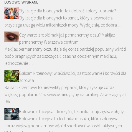
LOSOWO WYBRANE
Stylizacje dla blondynek: Jak dobrać kolory i ubrania?
Stylizacje dla blondynek to temat, który z pewnością
przyciąga uwagę wielu miłośniczek mody. Wydaje się, że dobra …
Czy warto zrobić makijaż permanentny oczu? Makijaż
permanentny Warszawa centrum
Makijaż permanentny oczu staje się coraz bardziej popularny wśród
osób pragnących zaoszczędzić czas na codziennym makijażu,
jednocześnie …
Balsam krzemowy: właściwości, zastosowanie i korzyści dla
zdrowia
Balsam krzemowy to niezwykły preparat, który zyskuje coraz
większą popularność w świecie medycyny naturalnej. Zawierający aż
5% …
Rolowanie tricepsa – korzyści, technika i najczęstsze błędy
Rolowanie tricepsa to technika masażu, która zdobywa
coraz większą popularność wśród sportowców i osób aktywnych.