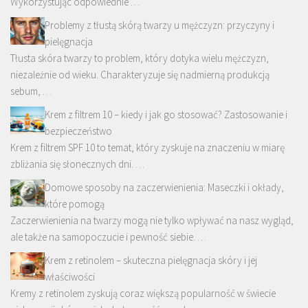
Wykorzystując odpowiednie …
Problemy z tłustą skórą twarzy u mężczyzn: przyczyny i
pielęgnacja
Tłusta skóra twarzy to problem, który dotyka wielu mężczyzn,
niezależnie od wieku. Charakteryzuje się nadmierną produkcją
sebum, …
Krem z filtrem 10 – kiedy i jak go stosować? Zastosowanie i
bezpieczeństwo
Krem z filtrem SPF 10 to temat, który zyskuje na znaczeniu w miarę
zbliżania się słonecznych dni. …
Domowe sposoby na zaczerwienienia: Maseczki i okłady,
które pomogą
Zaczerwienienia na twarzy mogą nie tylko wpływać na nasz wygląd,
ale także na samopoczucie i pewność siebie. …
Krem z retinolem – skuteczna pielęgnacja skóry i jej
właściwości
Kremy z retinolem zyskują coraz większą popularność w świecie