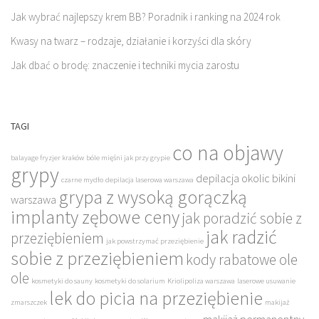
Jak wybrać najlepszy krem BB? Poradnik i ranking na 2024 rok
Kwasy na twarz – rodzaje, działanie i korzyści dla skóry
Jak dbać o brodę: znaczenie i techniki mycia zarostu
TAGI
co na objawy
balayage fryzjer kraków
bóle mięśni jak przy grypie
grypy
depilacja okolic bikini
czarne mydło
depilacja laserowa warszawa
grypa z wysoką gorączką
warszawa
implanty zębowe ceny
jak poradzić sobie z
jak radzić
przeziębieniem
jak powstrzymać przeziębienie
sobie z przeziębieniem
kody rabatowe ole
ole
kosmetyki do sauny
kosmetyki do solarium
Kriolipoliza warszawa
laserowe usuwanie
lek do picia na przeziębienie
zmarszczek
makijaż