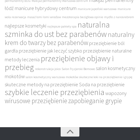
makijaż permanentny
permanentny oczu
Makijaż permanentny Warszawa centrum
łódź
manicure hybrydowy centrum
manicure japoński warszawa
manicure
wola rezerwacja
masaż lomi lomi wrocław
mezoterapia bezigłowa opinie
mydło z nanosrebrem
naturalna
najlepsze kosmetyki
najlepsze pakiety spa
szminka do ust bez parabenów
naturalny
krem do twarzy bez parabenów
przeziębienie ból
gardła
przeziębienie jak leczyć szybko
przeziębienie naturalne
przeziębienie objawy i
metody leczenia
przebieg
salon kosmetyczny
rekonstrukcja joico
Salon fryzjerski Bemowo
mokotów
salon kosmetyczny warszawa mokotów
skuteczne leki na przeziębienie i grypę
skuteczne metody na przeziębienie
Soda na przeziębienie
szybkie leczenie przeziębienia
wapozony
wirusowe przeziębienie
zapobieganie grypie