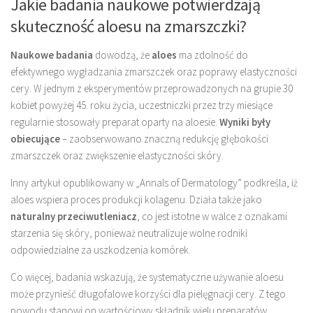
Jakie badania naukowe potwierdzają
skuteczność aloesu na zmarszczki?
Naukowe badania
dowodzą, że
aloes
ma zdolność do
efektywnego wygładzania zmarszczek oraz poprawy elastyczności
cery. W jednym z eksperymentów przeprowadzonych na grupie 30
kobiet powyżej 45. roku życia, uczestniczki przez trzy miesiące
regularnie stosowały preparat oparty na aloesie.
Wyniki były
obiecujące
– zaobserwowano znaczną redukcję głębokości
zmarszczek oraz zwiększenie elastyczności skóry.
Inny artykuł opublikowany w „Annals of Dermatology” podkreśla, iż
aloes wspiera proces produkcji kolagenu. Działa także jako
naturalny przeciwutleniacz
, co jest istotne w walce z oznakami
starzenia się skóry, ponieważ neutralizuje wolne rodniki
odpowiedzialne za uszkodzenia komórek.
Co więcej, badania wskazują, że systematyczne używanie aloesu
może przynieść długofalowe korzyści dla pielęgnacji cery. Z tego
powodu stanowi on wartościowy składnik wielu preparatów