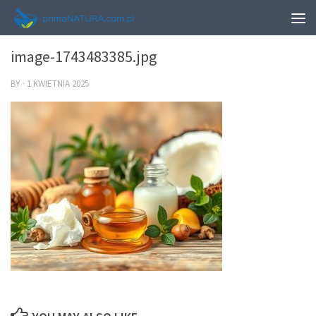
0
image-1743483385.jpg
BY
·
1 KWIETNIA 2025