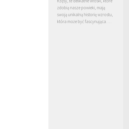
Rzęsy, te delikatne włoski, które
zdobią nasze powieki, mają
swoją unikalną historię wzrostu,
która może być fascynująca. …