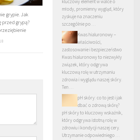
kluczowy element w walce o
młody, promienny wygląd, który
e grypie. Jak
zyskuje na znaczeniu
ę przed grypą?
szczególnie po …
rzeziębienie
Kwas hialuronowy –
18
właściwości,
zastosowanie i bezpieczeństwo
Kwas hialuronowy to niezwykły
związek, który odgrywa
kluczową rolę w utrzymaniu
zdrowia i wyglądu naszej skóry.
Ten …
pH skóry: co to jest i jak
dbać o zdrową skórę?
pH skóry to kluczowy wskaźnik,
który odgrywa istotną rolę w
zdrowiu i kondycji naszej cery.
Utrzymanie odpowiedniego …