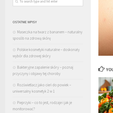
OSTATNIE WPISY
Maseczka na twarz z bananem – naturalny
sposób na zdrową skórę
Polskie kosmetyki naturalne – doskonały
wybór dla zdrowej skóry
Bakteryjne zapalenie skóry – poznaj
YOU
przyczyny i objawy tej choroby
Rozświetlacz jako cień do powiek –
uniwersalny kosmetyk 2 w 1
Pieprzyki – co to jest, rodzaje i jak je
monitorować?