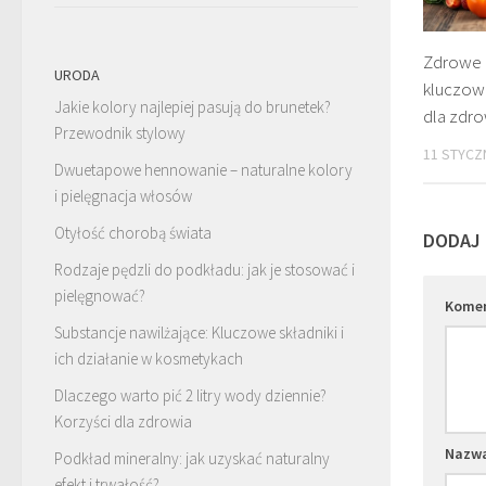
Zdrowe 
URODA
kluczowe
Jakie kolory najlepiej pasują do brunetek?
dla zdro
Przewodnik stylowy
11 STYCZ
Dwuetapowe hennowanie – naturalne kolory
i pielęgnacja włosów
Otyłość chorobą świata
DODAJ
Rodzaje pędzli do podkładu: jak je stosować i
pielęgnować?
Kome
Substancje nawilżające: Kluczowe składniki i
ich działanie w kosmetykach
Dlaczego warto pić 2 litry wody dziennie?
Korzyści dla zdrowia
Nazw
Podkład mineralny: jak uzyskać naturalny
efekt i trwałość?