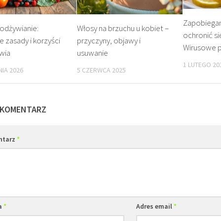
Zapobiegani
odżywianie:
Włosy na brzuchu u kobiet –
ochronić si
 zasady i korzyści
przyczyny, objawy i
Wirusowe p
wia
usuwanie
1 LUTEGO 20
NIA 2026
5 CZERWCA 2025
 KOMENTARZ
ntarz
*
a
*
Adres email
*