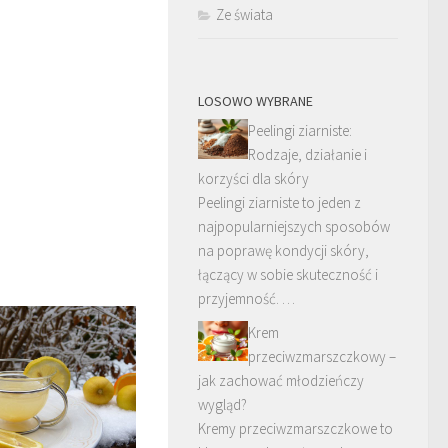
Ze świata
LOSOWO WYBRANE
Peelingi ziarniste:
Rodzaje, działanie i
korzyści dla skóry
Peelingi ziarniste to jeden z
najpopularniejszych sposobów
na poprawę kondycji skóry,
łączący w sobie skuteczność i
przyjemność. …
Krem
przeciwzmarszczkowy –
jak zachować młodzieńczy
wygląd?
Kremy przeciwzmarszczkowe to