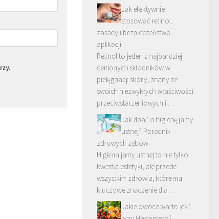
Jak efektywnie
stosować retinol:
zasady i bezpieczeństwo
aplikacji
Retinol to jeden z najbardziej
rzy.
cenionych składników w
pielęgnacji skóry, znany ze
swoich niezwykłych właściwości
przeciwstarzeniowych i …
Jak dbać o higienę jamy
ustnej? Poradnik
zdrowych zębów
Higiena jamy ustnej to nie tylko
kwestia estetyki, ale przede
wszystkim zdrowia, które ma
kluczowe znaczenie dla …
Jakie owoce warto jeść
przy Hashimoto?