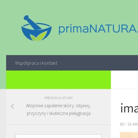
Współpraca i kontakt
PREVIOUS STORY
ima
Atopowe zapalenie skóry: objawy,
przyczyny i skuteczna pielęgnacja
BY
·
31 M