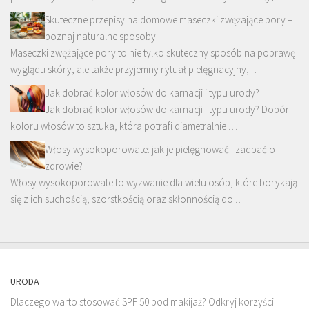
Skuteczne przepisy na domowe maseczki zwężające pory –
poznaj naturalne sposoby
Maseczki zwężające pory to nie tylko skuteczny sposób na poprawę
wyglądu skóry, ale także przyjemny rytuał pielęgnacyjny, …
Jak dobrać kolor włosów do karnacji i typu urody?
Jak dobrać kolor włosów do karnacji i typu urody? Dobór
koloru włosów to sztuka, która potrafi diametralnie …
Włosy wysokoporowate: jak je pielęgnować i zadbać o
zdrowie?
Włosy wysokoporowate to wyzwanie dla wielu osób, które borykają
się z ich suchością, szorstkością oraz skłonnością do …
URODA
Dlaczego warto stosować SPF 50 pod makijaż? Odkryj korzyści!