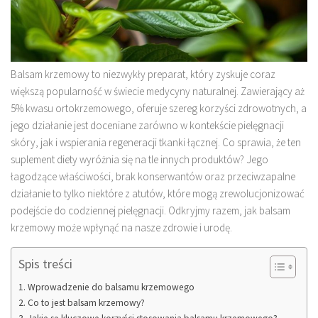
Balsam krzemowy to niezwykły preparat, który zyskuje coraz
większą popularność w świecie medycyny naturalnej. Zawierający aż
5% kwasu ortokrzemowego, oferuje szereg korzyści zdrowotnych, a
jego działanie jest doceniane zarówno w kontekście pielęgnacji
skóry, jak i wspierania regeneracji tkanki łącznej. Co sprawia, że ten
suplement diety wyróżnia się na tle innych produktów? Jego
łagodzące właściwości, brak konserwantów oraz przeciwzapalne
działanie to tylko niektóre z atutów, które mogą zrewolucjonizować
podejście do codziennej pielęgnacji. Odkryjmy razem, jak balsam
krzemowy może wpłynąć na nasze zdrowie i urodę.
Spis treści
Wprowadzenie do balsamu krzemowego
Co to jest balsam krzemowy?