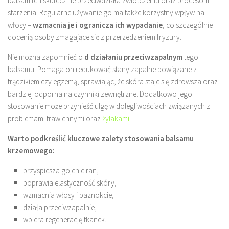
balsam ten skutecznie przeciwdziała zwiotczeniu oraz procesom
starzenia. Regularne używanie go ma także korzystny wpływ na
włosy –
wzmacnia je i ogranicza ich wypadanie
, co szczególnie
docenią osoby zmagające się z przerzedzeniem fryzury.
Nie można zapomnieć o
d działaniu przeciwzapalnym
tego
balsamu. Pomaga on redukować stany zapalne powiązane z
trądzikiem czy egzemą, sprawiając, że skóra staje się zdrowsza oraz
bardziej odporna na czynniki zewnętrzne. Dodatkowo jego
stosowanie może przynieść ulgę w dolegliwościach związanych z
problemami trawiennymi oraz
żylakami
.
Warto podkreślić kluczowe zalety stosowania balsamu
krzemowego:
przyspiesza gojenie ran,
poprawia elastyczność skóry,
wzmacnia włosy i paznokcie,
działa przeciwzapalnie,
wpiera regenerację tkanek.