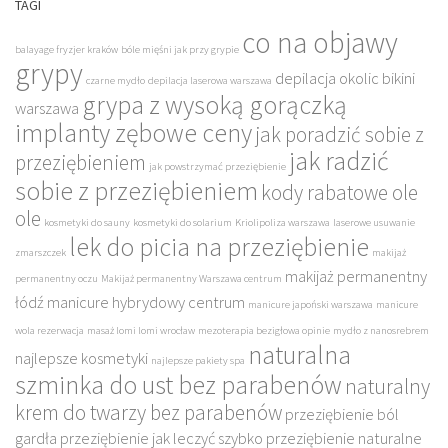
TAGI
co na objawy
balayage fryzjer kraków
bóle mięśni jak przy grypie
grypy
depilacja okolic bikini
czarne mydło
depilacja laserowa warszawa
grypa z wysoką gorączką
warszawa
implanty zębowe ceny
jak poradzić sobie z
jak radzić
przeziębieniem
jak powstrzymać przeziębienie
sobie z przeziębieniem
kody rabatowe ole
ole
kosmetyki do sauny
kosmetyki do solarium
Kriolipoliza warszawa
laserowe usuwanie
lek do picia na przeziębienie
zmarszczek
makijaż
makijaż permanentny
permanentny oczu
Makijaż permanentny Warszawa centrum
łódź
manicure hybrydowy centrum
manicure japoński warszawa
manicure
wola rezerwacja
masaż lomi lomi wrocław
mezoterapia bezigłowa opinie
mydło z nanosrebrem
naturalna
najlepsze kosmetyki
najlepsze pakiety spa
szminka do ust bez parabenów
naturalny
krem do twarzy bez parabenów
przeziębienie ból
gardła
przeziębienie jak leczyć szybko
przeziębienie naturalne