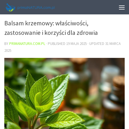
URODA
Balsam krzemowy: właściwości,
zastosowanie i korzyści dla zdrowia
BY
PRIMANATURA.COM.PL
· PUBLISHED
19 MAJA 2025
· UPDATED
31 MARCA
2025