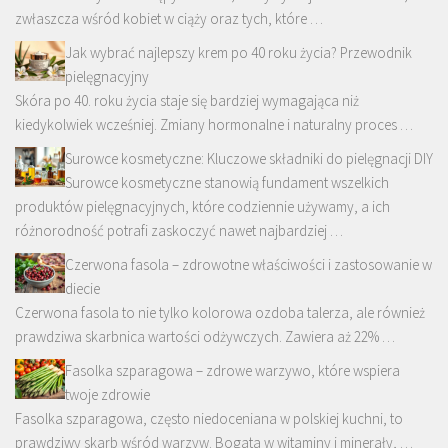
zwłaszcza wśród kobiet w ciąży oraz tych, które …
Jak wybrać najlepszy krem po 40 roku życia? Przewodnik
pielęgnacyjny
Skóra po 40. roku życia staje się bardziej wymagająca niż
kiedykolwiek wcześniej. Zmiany hormonalne i naturalny proces …
Surowce kosmetyczne: Kluczowe składniki do pielęgnacji DIY
Surowce kosmetyczne stanowią fundament wszelkich
produktów pielęgnacyjnych, które codziennie używamy, a ich
różnorodność potrafi zaskoczyć nawet najbardziej …
Czerwona fasola – zdrowotne właściwości i zastosowanie w
diecie
Czerwona fasola to nie tylko kolorowa ozdoba talerza, ale również
prawdziwa skarbnica wartości odżywczych. Zawiera aż 22% …
Fasolka szparagowa – zdrowe warzywo, które wspiera
twoje zdrowie
Fasolka szparagowa, często niedoceniana w polskiej kuchni, to
prawdziwy skarb wśród warzyw. Bogata w witaminy i minerały, …