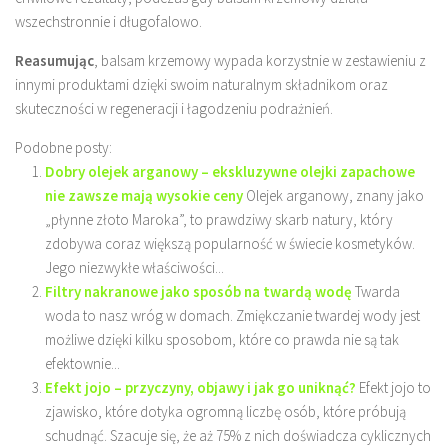
wszechstronnie i długofalowo.
Reasumując
, balsam krzemowy wypada korzystnie w zestawieniu z
innymi produktami dzięki swoim naturalnym składnikom oraz
skuteczności w regeneracji i łagodzeniu podrażnień.
Podobne posty:
Dobry olejek arganowy – ekskluzywne olejki zapachowe
nie zawsze mają wysokie ceny
Olejek arganowy, znany jako
„płynne złoto Maroka”, to prawdziwy skarb natury, który
zdobywa coraz większą popularność w świecie kosmetyków.
Jego niezwykłe właściwości...
Filtry nakranowe jako sposób na twardą wodę
Twarda
woda to nasz wróg w domach. Zmiękczanie twardej wody jest
możliwe dzięki kilku sposobom, które co prawda nie są tak
efektownie...
Efekt jojo – przyczyny, objawy i jak go uniknąć?
Efekt jojo to
zjawisko, które dotyka ogromną liczbę osób, które próbują
schudnąć. Szacuje się, że aż 75% z nich doświadcza cyklicznych