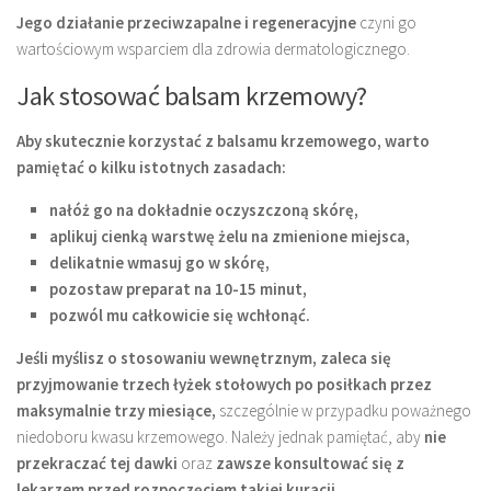
Jego działanie przeciwzapalne i regeneracyjne
czyni go
wartościowym wsparciem dla zdrowia dermatologicznego.
Jak stosować balsam krzemowy?
Aby skutecznie korzystać z balsamu krzemowego, warto
pamiętać o kilku istotnych zasadach:
nałóż go na dokładnie oczyszczoną skórę,
aplikuj cienką warstwę żelu na zmienione miejsca,
delikatnie wmasuj go w skórę,
pozostaw preparat na 10-15 minut,
pozwól mu całkowicie się wchłonąć.
Jeśli myślisz o stosowaniu wewnętrznym, zaleca się
przyjmowanie trzech łyżek stołowych po posiłkach przez
maksymalnie trzy miesiące,
szczególnie w przypadku poważnego
niedoboru kwasu krzemowego. Należy jednak pamiętać, aby
nie
przekraczać tej dawki
oraz
zawsze konsultować się z
lekarzem przed rozpoczęciem takiej kuracji.