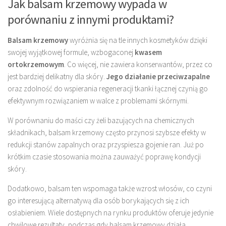
Jak balsam krzemowy wypada w
porównaniu z innymi produktami?
Balsam krzemowy
wyróżnia się na tle innych kosmetyków dzięki
swojej wyjątkowej formule, wzbogaconej
kwasem
ortokrzemowym
. Co więcej, nie zawiera konserwantów, przez co
jest bardziej delikatny dla skóry.
Jego działanie przeciwzapalne
oraz zdolność do wspierania regeneracji tkanki łącznej czynią go
efektywnym rozwiązaniem w walce z problemami skórnymi.
W porównaniu do maści czy żeli bazujących na chemicznych
składnikach, balsam krzemowy często przynosi szybsze efekty w
redukcji stanów zapalnych oraz przyspiesza gojenie ran. Już po
krótkim czasie stosowania można zauważyć poprawę kondycji
skóry.
Dodatkowo, balsam ten wspomaga także wzrost włosów, co czyni
go interesującą alternatywą dla osób borykających się z ich
osłabieniem. Wiele dostępnych na rynku produktów oferuje jedynie
chwilowe rezultaty, podczas gdy balsam krzemowy działa