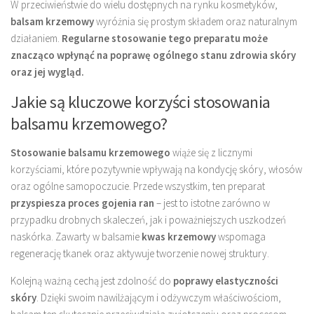
W przeciwieństwie do wielu dostępnych na rynku kosmetyków,
balsam krzemowy
wyróżnia się prostym składem oraz naturalnym
działaniem.
Regularne stosowanie tego preparatu może
znacząco wpłynąć na poprawę ogólnego stanu zdrowia skóry
oraz jej wygląd.
Jakie są kluczowe korzyści stosowania
balsamu krzemowego?
Stosowanie balsamu krzemowego
wiąże się z licznymi
korzyściami, które pozytywnie wpływają na kondycję skóry, włosów
oraz ogólne samopoczucie. Przede wszystkim, ten preparat
przyspiesza proces gojenia ran
– jest to istotne zarówno w
przypadku drobnych skaleczeń, jak i poważniejszych uszkodzeń
naskórka. Zawarty w balsamie
kwas krzemowy
wspomaga
regenerację tkanek oraz aktywuje tworzenie nowej struktury.
Kolejną ważną cechą jest zdolność do
poprawy elastyczności
skóry
. Dzięki swoim nawilżającym i odżywczym właściwościom,