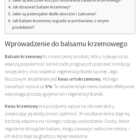
Jakie są kluczowe korzyści stosowania balsamu krzemowego?
Jak stosować balsam krzemowy?
Jakie są potencjalne skutki uboczne i zalecenia?
Jak balsam krzemowy wypada w porównaniu z innymi
produktami?
Wprowadzenie do balsamu krzemowego
Balsam krzemowy
to nowoczesny produkt, który zyskuje coraz
większą popularność wśród osób pragnących poprawić kondycję
swojej skóry oraz wspierać regenerację tkanki łącznej. Jego
kluczowym składnikiem jest
kwas ortokrzemowy
, którego
zawartość wynosi aż
5%
. To właśnie dzięki niemu balsam efektywnie
wspomaga procesy gojenia ran i regeneracji tkanek.
Kwas krzemowy
ma pozytywny wpływ na zdrowie skóry,
zwiększając jej elastyczność i jędrność. W rezultacie skóra staje się
bardziej odporna na różnego rodzaju uszkodzenia. Osoby, które
regularnie stosują ten balsam, mogą zauważyć widoczne zmiany –
ich skóra staje się gładsza i lepiej nawilżona.