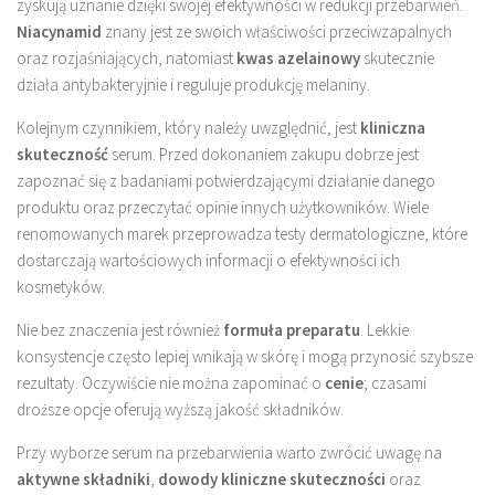
zyskują uznanie dzięki swojej efektywności w redukcji przebarwień.
Niacynamid
znany jest ze swoich właściwości przeciwzapalnych
oraz rozjaśniających, natomiast
kwas azelainowy
skutecznie
działa antybakteryjnie i reguluje produkcję melaniny.
Kolejnym czynnikiem, który należy uwzględnić, jest
kliniczna
skuteczność
serum. Przed dokonaniem zakupu dobrze jest
zapoznać się z badaniami potwierdzającymi działanie danego
produktu oraz przeczytać opinie innych użytkowników. Wiele
renomowanych marek przeprowadza testy dermatologiczne, które
dostarczają wartościowych informacji o efektywności ich
kosmetyków.
Nie bez znaczenia jest również
formuła preparatu
. Lekkie
konsystencje często lepiej wnikają w skórę i mogą przynosić szybsze
rezultaty. Oczywiście nie można zapominać o
cenie
; czasami
droższe opcje oferują wyższą jakość składników.
Przy wyborze serum na przebarwienia warto zwrócić uwagę na
aktywne składniki
,
dowody kliniczne skuteczności
oraz