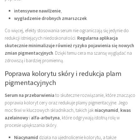
intensywne nawilżenie
,
wygładzenie drobnych zmarszczek
.
Co więcej, efekty stosowania serum nie ograniczają się jedynie do
redukcji istniejących niedoskonałości.
Regularna aplikacja
skutecznie minimalizuje również ryzyko pojawienia się nowych
zmian pigmentacyjnych
. Dzięki temu cera ma szansę wyglądać na
zdrowszą i bardziej promienną.
Poprawa kolorytu skóry i redukcja plam
pigmentacyjnych
Serum na przebarwienia
to skuteczne rozwiązanie, które znacząco
poprawia koloryt cery oraz redukuje plamy pigmentacyjne. Jego
moc tkwi w kluczowych składnikach, takich jak
niacynamid
,
kwas
azelainowy
i
alfa-arbutyna
, które odgrywają istotną rolę w
procesie upiększania skóry.
Niacynamid
działa na ujednolicenie kolorytu, a także