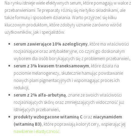
Na rynku istnieje wiele efektywnych serum, które pomagają w walce z
przebarwieniami. Te preparaty różnią się nie tylko składnikami, ale
także formułą i sposobem działania. Warto przyjrzeć się kilku
kluczowym produktom, które zdobyły uznanie zarówno wśród
użytkowników, jak i specjalistów.
serum zawierające 10% azeloglicyny
, które ma właściwości
rozjaśniające oraz antybakteryjne, co czyni go doskonałym
wyborem dla osób borykających się z problemem przebarwień,
serum z 3% kwasem traneksamowym
, które działa na
poziomie melanogenezy, skutecznie hamując powstawanie
nowych plam pigmentacyjnych i wspomagając proces ich
redukcji,
serum z 2% alfa-arbutyną
, znane ze swoich właściwości
rozjaśniających skórę oraz zmniejszających widoczność już
istniejących przebarwień,
produkty wzbogacone witaminą C
oraz
niacynamidem
(witaminą B3)
, które poprawiają koloryt cery, wspierając jej
nawilżenie i elastyczność
.