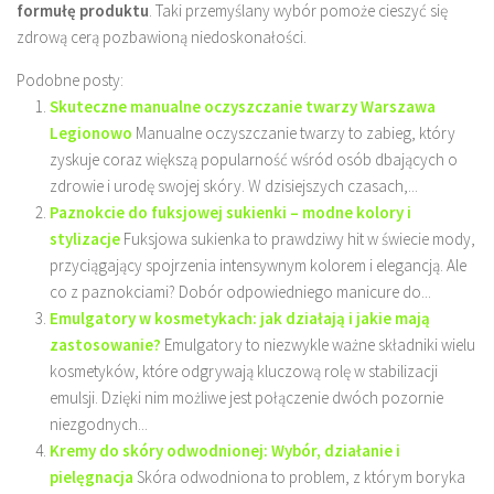
formułę produktu
. Taki przemyślany wybór pomoże cieszyć się
zdrową cerą pozbawioną niedoskonałości.
Podobne posty:
Skuteczne manualne oczyszczanie twarzy Warszawa
Legionowo
Manualne oczyszczanie twarzy to zabieg, który
zyskuje coraz większą popularność wśród osób dbających o
zdrowie i urodę swojej skóry. W dzisiejszych czasach,...
Paznokcie do fuksjowej sukienki – modne kolory i
stylizacje
Fuksjowa sukienka to prawdziwy hit w świecie mody,
przyciągający spojrzenia intensywnym kolorem i elegancją. Ale
co z paznokciami? Dobór odpowiedniego manicure do...
Emulgatory w kosmetykach: jak działają i jakie mają
zastosowanie?
Emulgatory to niezwykle ważne składniki wielu
kosmetyków, które odgrywają kluczową rolę w stabilizacji
emulsji. Dzięki nim możliwe jest połączenie dwóch pozornie
niezgodnych...
Kremy do skóry odwodnionej: Wybór, działanie i
pielęgnacja
Skóra odwodniona to problem, z którym boryka