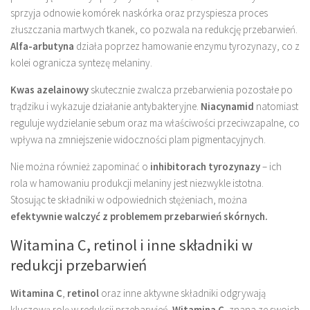
sprzyja odnowie komórek naskórka oraz przyspiesza proces
złuszczania martwych tkanek, co pozwala na redukcję przebarwień.
Alfa-arbutyna
działa poprzez hamowanie enzymu tyrozynazy, co z
kolei ogranicza syntezę melaniny.
Kwas azelainowy
skutecznie zwalcza przebarwienia pozostałe po
trądziku i wykazuje działanie antybakteryjne.
Niacynamid
natomiast
reguluje wydzielanie sebum oraz ma właściwości przeciwzapalne, co
wpływa na zmniejszenie widoczności plam pigmentacyjnych.
Nie można również zapominać o
inhibitorach tyrozynazy
– ich
rola w hamowaniu produkcji melaniny jest niezwykle istotna.
Stosując te składniki w odpowiednich stężeniach, można
efektywnie walczyć z problemem przebarwień skórnych.
Witamina C, retinol i inne składniki w
redukcji przebarwień
Witamina C
,
retinol
oraz inne aktywne składniki odgrywają
kluczową rolę w redukcji przebarwień.
Witamina C
, znana ze swoich