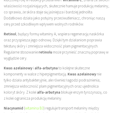
właściwości rozjaśniających, skutecznie hamuje produkcję melaniny,
co sprawia, że skóra staje się jaśniejsza i bardziej jednolita.
Dodatkowo działa jako potężny przeciwutleniacz, chroniąc naszą
cerę przed szkodliwym wpływem wolnych rodników.
Retinol
, będący formą witaminy A, wspiera regenerację naskórka
oraz przyspiesza jego odnowę. Dzięki tym działaniom poprawia
teksturę skóry i zmniejsza widoczność plam pigmentacyjnych.
Regularne stosowanie
retinolu
może przynieść znaczną poprawę w
wyglądzie cery.
Kwas azelainowy
i
alfa-arbutyna
to kolejne skuteczne
komponenty w walce z hiperpigmentacją.
Kwas azelainowy
nie
tylko działa antybakteryjnie, ale również łagodzi podrażnienia;
zmniejsza widoczność plam pigmentacyjnych oraz ujednolica
koloryt skóry. Z kolei
alfa-arbutyna
blokuje enzym tyrozynazę, co
z kolei ogranicza produkcję melaniny.
Niacynamid
(
witamina B3
) reguluje transport melaniny między