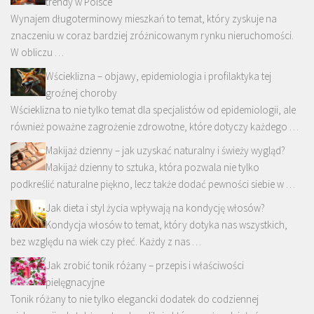
trendy w Polsce
Wynajem długoterminowy mieszkań to temat, który zyskuje na
znaczeniu w coraz bardziej zróżnicowanym rynku nieruchomości.
W obliczu …
Wścieklizna – objawy, epidemiologia i profilaktyka tej
groźnej choroby
Wścieklizna to nie tylko temat dla specjalistów od epidemiologii, ale
również poważne zagrożenie zdrowotne, które dotyczy każdego …
Makijaż dzienny – jak uzyskać naturalny i świeży wygląd?
Makijaż dzienny to sztuka, która pozwala nie tylko
podkreślić naturalne piękno, lecz także dodać pewności siebie w …
Jak dieta i styl życia wpływają na kondycję włosów?
Kondycja włosów to temat, który dotyka nas wszystkich,
bez względu na wiek czy płeć. Każdy z nas …
Jak zrobić tonik różany – przepis i właściwości
pielęgnacyjne
Tonik różany to nie tylko elegancki dodatek do codziennej