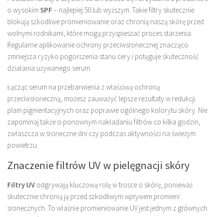
o wysokim
SPF
– najlepiej 50 lub wyższym. Takie filtry skutecznie
blokują szkodliwe promieniowanie oraz chronią naszą skórę przed
wolnymi rodnikami, które mogą przyspieszać proces starzenia.
Regularne aplikowanie ochrony przeciwsłonecznej znacząco
zmniejsza ryzyko pogorszenia stanu cery i potęguje skuteczność
działania używanego serum.
Łącząc serum na przebarwienia z właściwą ochroną
przeciwsłoneczną, możesz zauważyć lepsze rezultaty w redukcji
plam pigmentacyjnych oraz poprawie ogólnego kolorytu skóry. Nie
zapominaj także o ponownym nakładaniu filtrów co kilka godzin,
zwłaszcza w słoneczne dni czy podczas aktywności na świeżym
powietrzu.
Znaczenie filtrów UV w pielęgnacji skóry
Filtry UV
odgrywają kluczową rolę w trosce o skórę, ponieważ
skutecznie chronią ją przed szkodliwym wpływem promieni
słonecznych. To właśnie promieniowanie UV jest jednym z głównych