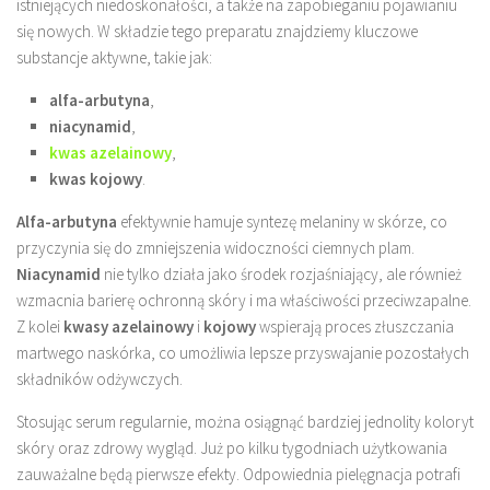
istniejących niedoskonałości, a także na zapobieganiu pojawianiu
się nowych. W składzie tego preparatu znajdziemy kluczowe
substancje aktywne, takie jak:
alfa-arbutyna
,
niacynamid
,
kwas azelainowy
,
kwas kojowy
.
Alfa-arbutyna
efektywnie hamuje syntezę melaniny w skórze, co
przyczynia się do zmniejszenia widoczności ciemnych plam.
Niacynamid
nie tylko działa jako środek rozjaśniający, ale również
wzmacnia barierę ochronną skóry i ma właściwości przeciwzapalne.
Z kolei
kwasy azelainowy
i
kojowy
wspierają proces złuszczania
martwego naskórka, co umożliwia lepsze przyswajanie pozostałych
składników odżywczych.
Stosując serum regularnie, można osiągnąć bardziej jednolity koloryt
skóry oraz zdrowy wygląd. Już po kilku tygodniach użytkowania
zauważalne będą pierwsze efekty. Odpowiednia pielęgnacja potrafi