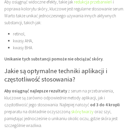
Aby osiągnąć widoczne efekty, takie jak
redukcja przebarwień
i
poprawa kolorytu skóry, kluczowe jest regularne stosowanie serum.
Warto także unikać jednoczesnego używania innych aktywnych
substancji, takich jak:
retinol,
kwasy AHA,
kwasy BHA.
Unikanie tych substancji pomoże nie obciążać skóry.
Jakie są optymalne techniki aplikacji i
częstotliwość stosowania?
Aby osiągnąć najlepsze rezultaty
z serum na przebarwienia,
kluczowe są zarówno odpowiednie metody aplikacji, jak i
częstotliwość jego stosowania. Najlepiej nałożyć
od 3 do 4 kropli
preparatu na dokładnie oczyszczoną
skórę twarzy
oraz szyi,
pamiętając jednocześnie o unikaniu okolic oczu, gdzie skóra jest
szczególnie wrażliwa.