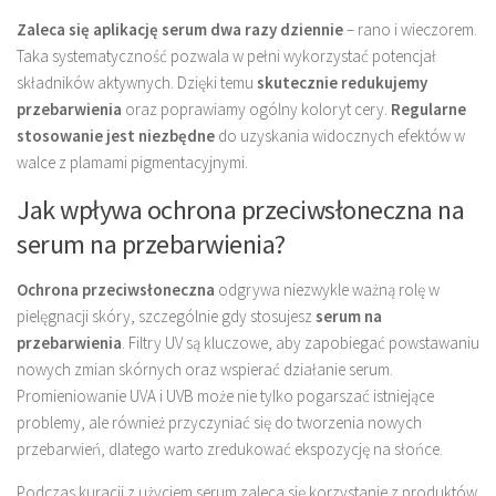
Zaleca się aplikację serum dwa razy dziennie
– rano i wieczorem.
Taka systematyczność pozwala w pełni wykorzystać potencjał
składników aktywnych. Dzięki temu
skutecznie redukujemy
przebarwienia
oraz poprawiamy ogólny koloryt cery.
Regularne
stosowanie jest niezbędne
do uzyskania widocznych efektów w
walce z plamami pigmentacyjnymi.
Jak wpływa ochrona przeciwsłoneczna na
serum na przebarwienia?
Ochrona przeciwsłoneczna
odgrywa niezwykle ważną rolę w
pielęgnacji skóry, szczególnie gdy stosujesz
serum na
przebarwienia
. Filtry UV są kluczowe, aby zapobiegać powstawaniu
nowych zmian skórnych oraz wspierać działanie serum.
Promieniowanie UVA i UVB może nie tylko pogarszać istniejące
problemy, ale również przyczyniać się do tworzenia nowych
przebarwień, dlatego warto zredukować ekspozycję na słońce.
Podczas kuracji z użyciem serum zaleca się korzystanie z produktów