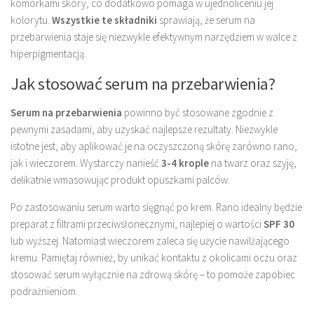
komórkami skóry, co dodatkowo pomaga w ujednoliceniu jej
kolorytu.
Wszystkie te składniki
sprawiają, że serum na
przebarwienia staje się niezwykle efektywnym narzędziem w walce z
hiperpigmentacją.
Jak stosować serum na przebarwienia?
Serum na przebarwienia
powinno być stosowane zgodnie z
pewnymi zasadami, aby uzyskać najlepsze rezultaty. Niezwykle
istotne jest, aby aplikować je na oczyszczoną skórę zarówno rano,
jak i wieczorem. Wystarczy nanieść
3-4 krople
na twarz oraz szyję,
delikatnie wmasowując produkt opuszkami palców.
Po zastosowaniu serum warto sięgnąć po krem. Rano idealny będzie
preparat z filtrami przeciwsłonecznymi, najlepiej o wartości
SPF 30
lub wyższej. Natomiast wieczorem zaleca się użycie nawilżającego
kremu. Pamiętaj również, by unikać kontaktu z okolicami oczu oraz
stosować serum wyłącznie na zdrową skórę – to pomoże zapobiec
podrażnieniom.