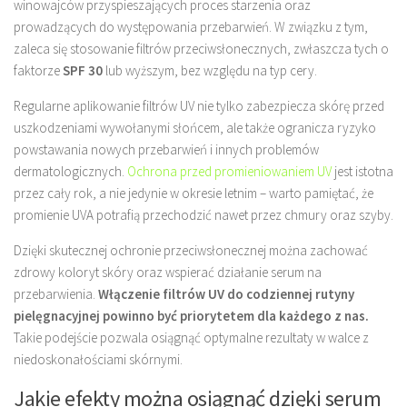
winowajców przyspieszających proces starzenia oraz
prowadzących do występowania przebarwień. W związku z tym,
zaleca się stosowanie filtrów przeciwsłonecznych, zwłaszcza tych o
faktorze
SPF 30
lub wyższym, bez względu na typ cery.
Regularne aplikowanie filtrów UV nie tylko zabezpiecza skórę przed
uszkodzeniami wywołanymi słońcem, ale także ogranicza ryzyko
powstawania nowych przebarwień i innych problemów
dermatologicznych.
Ochrona przed promieniowaniem UV
jest istotna
przez cały rok, a nie jedynie w okresie letnim – warto pamiętać, że
promienie UVA potrafią przechodzić nawet przez chmury oraz szyby.
Dzięki skutecznej ochronie przeciwsłonecznej można zachować
zdrowy koloryt skóry oraz wspierać działanie serum na
przebarwienia.
Włączenie filtrów UV do codziennej rutyny
pielęgnacyjnej powinno być priorytetem dla każdego z nas.
Takie podejście pozwala osiągnąć optymalne rezultaty w walce z
niedoskonałościami skórnymi.
Jakie efekty można osiągnąć dzięki serum