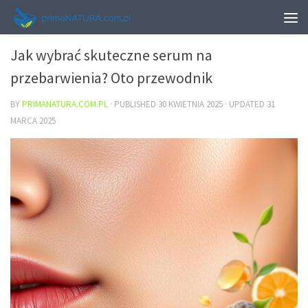
URODA
Jak wybrać skuteczne serum na
przebarwienia? Oto przewodnik
BY
PRIMANATURA.COM.PL
· PUBLISHED
30 KWIETNIA 2025
· UPDATED
31
MARCA 2025