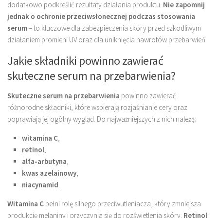
dodatkowo podkreślić rezultaty działania produktu.
Nie zapomnij
jednak o ochronie przeciwsłonecznej podczas stosowania
serum
– to kluczowe dla zabezpieczenia skóry przed szkodliwym
działaniem promieni UV oraz dla uniknięcia nawrotów przebarwień.
Jakie składniki powinno zawierać
skuteczne serum na przebarwienia?
Skuteczne serum na przebarwienia
powinno zawierać
różnorodne składniki, które wspierają rozjaśnianie cery oraz
poprawiają jej ogólny wygląd. Do najważniejszych z nich należą:
witamina C
,
retinol
,
alfa-arbutyna
,
kwas azelainowy
,
niacynamid
.
Witamina C
pełni rolę silnego przeciwutleniacza, który zmniejsza
produkcję melaniny i przyczynia się do rozświetlenia skóry.
Retinol