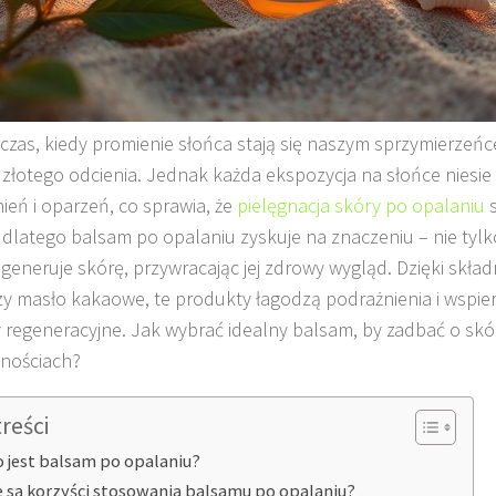
 czas, kiedy promienie słońca stają się naszym sprzymierzeń
 złotego odcienia. Jednak każda ekspozycja na słońce niesie
ień i oparzeń, co sprawia, że
pielęgnacja skóry po opalaniu
s
 dlatego balsam po opalaniu zyskuje na znaczeniu – nie tylko
egeneruje skórę, przywracając jej zdrowy wygląd. Dzięki skła
zy masło kakaowe, te produkty łagodzą podrażnienia i wspie
 regeneracyjne. Jak wybrać idealny balsam, by zadbać o sk
nościach?
treści
o jest balsam po opalaniu?
e są korzyści stosowania balsamu po opalaniu?