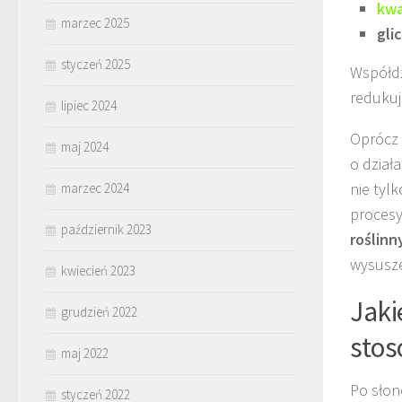
kwa
marzec 2025
gli
styczeń 2025
Współdz
redukuj
lipiec 2024
Oprócz 
maj 2024
o dział
nie tylk
marzec 2024
procesy
październik 2023
roślinn
wysusze
kwiecień 2023
Jaki
grudzień 2022
sto
maj 2022
Po słon
styczeń 2022