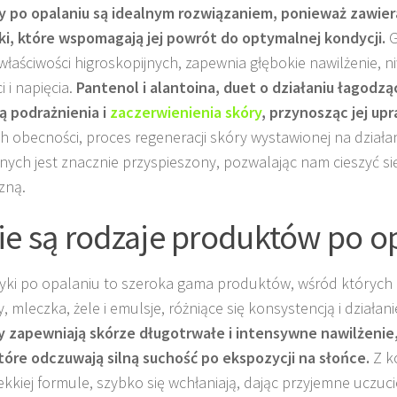
 po opalaniu są idealnym rozwiązaniem, ponieważ zawier
ki, które wspomagają jej powrót do optymalnej kondycji.
G
właściwości higroskopijnych, zapewnia głębokie nawilżenie, n
 i napięcia.
Pantenol i alantoina, duet o działaniu łagodz
ą podrażnienia i
zaczerwienienia skóry
, przynosząc jej up
ich obecności, proces regeneracji skóry wystawionej na działa
nych jest znacznie przyspieszony, pozwalając nam cieszyć si
zną.
ie są rodzaje produktów po o
ki po opalaniu to szeroka gama produktów, wśród których
, mleczka, żele i emulsje, różniące się konsystencją i działan
 zapewniają skórze długotrwałe i intensywne nawilżenie,
tóre odczuwają silną suchość po ekspozycji na słońce.
Z ko
lekkiej formule, szybko się wchłaniają, dając przyjemne uczuci