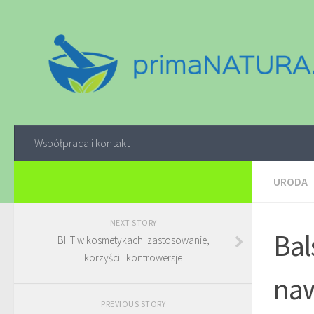
Współpraca i kontakt
URODA
NEXT STORY
Bal
BHT w kosmetykach: zastosowanie,
korzyści i kontrowersje
naw
PREVIOUS STORY