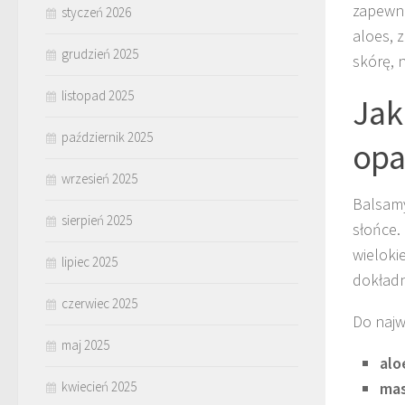
zapewni
styczeń 2026
aloes, 
grudzień 2025
skórę, 
listopad 2025
Jak
październik 2025
opa
wrzesień 2025
Balsamy
sierpień 2025
słońce.
wieloki
lipiec 2025
dokładni
czerwiec 2025
Do najw
maj 2025
alo
kwiecień 2025
mas