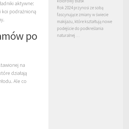
kolorowy blask
ładniki aktywne:
Rok 2024 przynosi ze sobą
i koi podrażnioną
fascynujące zmiany w świecie
y.
makijażu, które kształtują nowe
podejście do podkreślania
samów po
naturalnej …
stawionej na
tóre działają
hłodu. Ale co