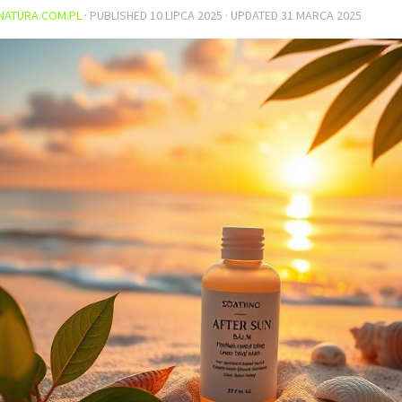
NATURA.COM.PL
· PUBLISHED
10 LIPCA 2025
· UPDATED
31 MARCA 2025