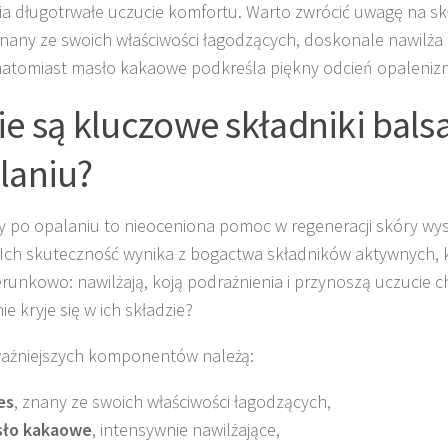
a długotrwałe uczucie komfortu. Warto zwrócić uwagę na sk
znany ze swoich właściwości łagodzących, doskonale nawilża 
natomiast masło kakaowe podkreśla piękny odcień opalenizn
ie są kluczowe składniki bal
laniu?
 po opalaniu to nieoceniona pomoc w regeneracji skóry wy
 Ich skuteczność wynika z bogactwa składników aktywnych, k
erunkowo: nawilżają, koją podrażnienia i przynoszą uczucie c
e kryje się w ich składzie?
ażniejszych komponentów należą:
es
, znany ze swoich właściwości łagodzących,
ło kakaowe
, intensywnie nawilżające,