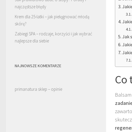
Jaki
najczęstsze błędy
Krem dla 25-latki – jak pielęgnować młodą
Jaki
skórę?
Zabiegi SPA – rodzaje, korzyści i jak wybrać
Jak 
najlepsze dla siebie
Jaki
Jaki
NAJNOWSZE KOMENTARZE
Co 
primanatura sklep – opinie
Balsam 
zadanie
zawarto
skutecz
regener