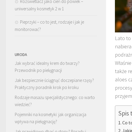
Rozświetlacz jako cień do powiek –
uniwersalny kosmetyk 2 w 1
Pieprzyki – co to jest, rodzaje i jak je
monitorować?
Lato to
nabiera
podrażn
URODA
Właśnie
Jak wybrać idealny krem do twarzy?
Przewodnik po pielęgnacji
także r
aloes c
Jak bezpiecznie ściągnąć doczepiane rzęsy?
procesy
Praktyczny poradnik krok po kroku
przyjem
Rodzaje masażu specjalistycznego: co warto
wiedzieć?
Spis 
Pojemniki na kosmetyki: jak organizacja
wpływa na pielęgnację?
Co t
Jaki
Jak prawidłowo dbać o stopy? Porady i