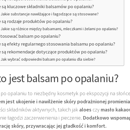
e są kluczowe składniki balsamów po opalaniu?
Jakie substancje nawilżające i łagodzące są stosowane?
e są rodzaje produktów po opalaniu?
Jakie są różnice między balsamami, mleczkami i żelami po opalaniu?
stosować balsam po opalaniu?
e są efekty regularnego stosowania balsamu po opalaniu?
e są rekomendacje dotyczące produktów po opalaniu?
Jak wybrać odpowiedni balsam po opalaniu dla siebie?
to jest balsam po opalaniu?
po opalaniu to niezbędny kosmetyk po ekspozycji na słońc
m jest ukojenie i nawilżenie skóry podrażnionej promienia
ści składników aktywnych, takich jak
aloes
czy
masło kaka
nie łagodzi zaczerwienienia i pieczenie.
Dodatkowo wspomag
ację skóry, przywracając jej gładkość i komfort.