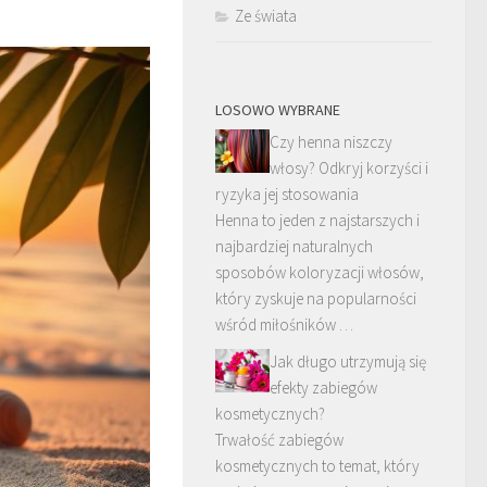
Ze świata
LOSOWO WYBRANE
Czy henna niszczy
włosy? Odkryj korzyści i
ryzyka jej stosowania
Henna to jeden z najstarszych i
najbardziej naturalnych
sposobów koloryzacji włosów,
który zyskuje na popularności
wśród miłośników …
Jak długo utrzymują się
efekty zabiegów
kosmetycznych?
Trwałość zabiegów
kosmetycznych to temat, który