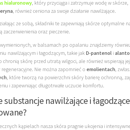
s hialuronowy
, który przyciąga i zatrzymuje wodę w skórze,
ceryna
, również ceniona za swoje działanie nawilżające.
iałając ze sobą, składniki te zapewniają skórze optymalne n
ą zaczerwienienia oraz pieczenie.
wymienionych, w balsamach po opalaniu znajdziemy również
aniu nawilżającym i łagodzącym, takie jak
D-pantenol
i
alanto
o chronią skórę przed utratą wilgoci, ale również wspierają je
 regeneracyjne. Nie można zapomnieć o
emolientach
, zwła
ych
, które tworzą na powierzchni skóry barierę ochronną, zap
niu i zapewniając długotrwałe uczucie komfortu.
e substancje nawilżające i łagodzące
sowane?
ecznych kąpielach nasza skóra pragnie ukojenia i intensywnej