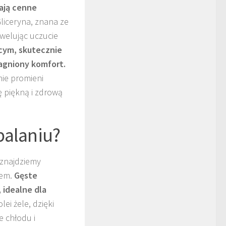
ają cenne
liceryna, znana ze
iwelując uczucie
ącym, skutecznie
ragniony komfort.
nie promieni
ę piękną i zdrową
palaniu?
 znajdziemy
iem.
Gęste
 idealne dla
lei żele, dzięki
e chłodu i