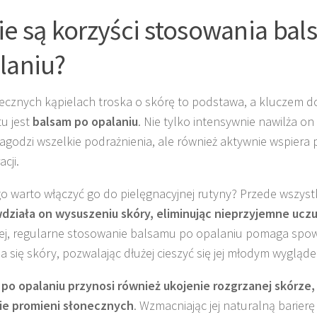
ie są korzyści stosowania ba
laniu?
ecznych kąpielach troska o skórę to podstawa, a kluczem do 
u jest
balsam po opalaniu
. Nie tylko intensywnie nawilża o
 łagodzi wszelkie podrażnienia, ale również aktywnie wspiera p
cji.
o warto włączyć go do pielęgnacyjnej rutyny? Przede wszyst
działa on wysuszeniu skóry, eliminując nieprzyjemne uczu
ej, regularne stosowanie balsamu po opalaniu pomaga spow
ia się skóry, pozwalając dłużej cieszyć się jej młodym wygląd
po opalaniu przynosi również ukojenie rozgrzanej skórze
ie promieni słonecznych
. Wzmacniając jej naturalną barier