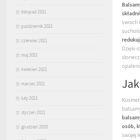
Balsamy
listopad 2021
składni
swoich 
październik 2021
suchości
redukuj
czerwiec 2021
Dzięki 
maj 2021
słonecz
opaleni
kwiecień 2021
Jak
marzec 2021
luty 2021
Kosmety
balsamy
styczeń 2021
balsamy
osób, k
grudzień 2020
swojej 