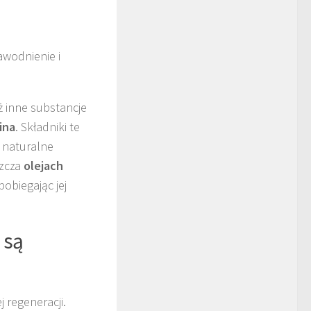
awodnienie i
 inne substancje
ina
. Składniki te
j naturalne
szcza
olejach
obiegając jej
 są
 regeneracji.