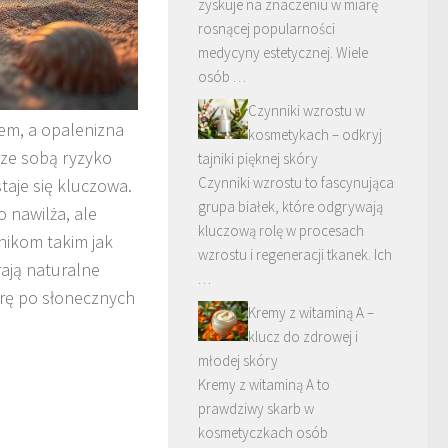
zyskuje na znaczeniu w miarę
rosnącej popularności
medycyny estetycznej. Wiele
osób …
Czynniki wzrostu w
cem, a opalenizna
kosmetykach – odkryj
 ze sobą ryzyko
tajniki pięknej skóry
Czynniki wzrostu to fascynująca
taje się kluczowa.
grupa białek, które odgrywają
 nawilża, ale
kluczową rolę w procesach
dnikom takim jak
wzrostu i regeneracji tkanek. Ich
rają naturalne
…
órę po słonecznych
Kremy z witaminą A –
klucz do zdrowej i
młodej skóry
Kremy z witaminą A to
prawdziwy skarb w
kosmetyczkach osób