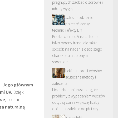
pragnących zadbać o zdrowie i
młody wygląd …
Jak samodzielnie
przetarć jeansy –
techniki i efekty DIY
Przetarcia na dżinsach to nie
tylko modny trend, ale także
sposób na nadanie osobistego
charakteru ulubionym
spodniom. …
Leki na porost włosów:
skuteczne metody i
zalecenia
e.
Jego głównym
Liczne badania wskazują, że
mi UV.
Dzięki
problemy z wypadaniem włosów
owe
, balsam
dotyczą coraz większej liczby
a naturalną
osób, niezależnie od płci czy …
Kosmetyki