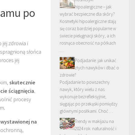
hipoalergiczne – jak
lsamu po
wybrać bezpieczne dla skóry?
Kosmetyki hipoalergiczne stają
się coraz bardziej popularne w
świecie pielęgnacji skóry, a ich
jej zdrowia i
rosnąca obecność na półkach
…
n spragnioną słońca
roces jej
Podjadanie: jak unikać
złych nawyków i dbać o
zdrowie?
kim,
skutecznie
Podjadanie to powszechny
nawyk, który wielu z nas
cie ściągnięcia
.
wykonuje bezrefleksyjnie,
olnić procesy
sięgając po przekąski pomiędzy
em.
głównymi posiłkami. Choć …
, wystawionej na
Trendy w makijażu na
2024 rok: naturalność i
ę ochronną,