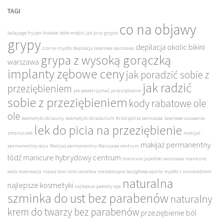
TAGI
co na objawy
balayage fryzjer kraków
bóle mięśni jak przy grypie
grypy
depilacja okolic bikini
czarne mydło
depilacja laserowa warszawa
grypa z wysoką gorączką
warszawa
implanty zębowe ceny
jak poradzić sobie z
jak radzić
przeziębieniem
jak powstrzymać przeziębienie
sobie z przeziębieniem
kody rabatowe ole
ole
kosmetyki do sauny
kosmetyki do solarium
Kriolipoliza warszawa
laserowe usuwanie
lek do picia na przeziębienie
zmarszczek
makijaż
makijaż permanentny
permanentny oczu
Makijaż permanentny Warszawa centrum
łódź
manicure hybrydowy centrum
manicure japoński warszawa
manicure
wola rezerwacja
masaż lomi lomi wrocław
mezoterapia bezigłowa opinie
mydło z nanosrebrem
naturalna
najlepsze kosmetyki
najlepsze pakiety spa
szminka do ust bez parabenów
naturalny
krem do twarzy bez parabenów
przeziębienie ból