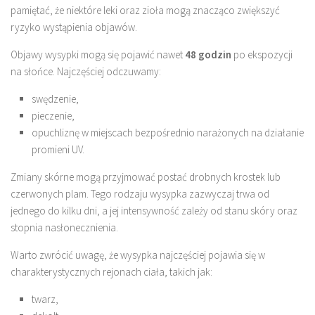
pamiętać, że niektóre leki oraz zioła mogą znacząco zwiększyć
ryzyko wystąpienia objawów.
Objawy wysypki mogą się pojawić nawet
48 godzin
po ekspozycji
na słońce. Najczęściej odczuwamy:
swędzenie,
pieczenie,
opuchliznę w miejscach bezpośrednio narażonych na działanie
promieni UV.
Zmiany skórne mogą przyjmować postać drobnych krostek lub
czerwonych plam. Tego rodzaju wysypka zazwyczaj trwa od
jednego do kilku dni, a jej intensywność zależy od stanu skóry oraz
stopnia nasłonecznienia.
Warto zwrócić uwagę, że wysypka najczęściej pojawia się w
charakterystycznych rejonach ciała, takich jak:
twarz,