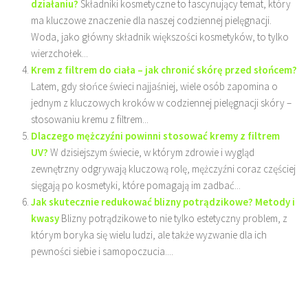
działaniu?
Składniki kosmetyczne to fascynujący temat, który
ma kluczowe znaczenie dla naszej codziennej pielęgnacji.
Woda, jako główny składnik większości kosmetyków, to tylko
wierzchołek...
Krem z filtrem do ciała – jak chronić skórę przed słońcem?
Latem, gdy słońce świeci najjaśniej, wiele osób zapomina o
jednym z kluczowych kroków w codziennej pielęgnacji skóry –
stosowaniu kremu z filtrem...
Dlaczego mężczyźni powinni stosować kremy z filtrem
UV?
W dzisiejszym świecie, w którym zdrowie i wygląd
zewnętrzny odgrywają kluczową rolę, mężczyźni coraz częściej
sięgają po kosmetyki, które pomagają im zadbać...
Jak skutecznie redukować blizny potrądzikowe? Metody i
kwasy
Blizny potrądzikowe to nie tylko estetyczny problem, z
którym boryka się wielu ludzi, ale także wyzwanie dla ich
pewności siebie i samopoczucia....