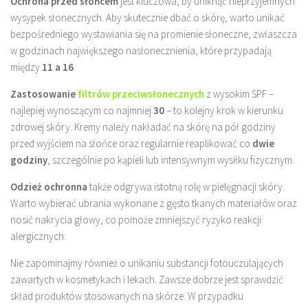
Ochrona przed słońcem
jest kluczowa, by uniknąć nieprzyjemnych
wysypek słonecznych. Aby skutecznie dbać o skórę, warto unikać
bezpośredniego wystawiania się na promienie słoneczne, zwłaszcza
w godzinach największego nasłonecznienia, które przypadają
między
11 a 16
.
Zastosowanie
filtrów przeciwsłonecznych
z wysokim SPF –
najlepiej wynoszącym co najmniej
30
– to kolejny krok w kierunku
zdrowej skóry. Kremy należy nakładać na skórę na pół godziny
przed wyjściem na słońce oraz regularnie reaplikować co
dwie
godziny
, szczególnie po kąpieli lub intensywnym wysiłku fizycznym.
Odzież ochronna
także odgrywa istotną rolę w pielęgnacji skóry.
Warto wybierać ubrania wykonane z gęsto tkanych materiałów oraz
nosić nakrycia głowy, co pomoże zmniejszyć ryzyko reakcji
alergicznych.
Nie zapominajmy również o unikaniu substancji fotouczulających
zawartych w kosmetykach i lekach. Zawsze dobrze jest sprawdzić
skład produktów stosowanych na skórze. W przypadku