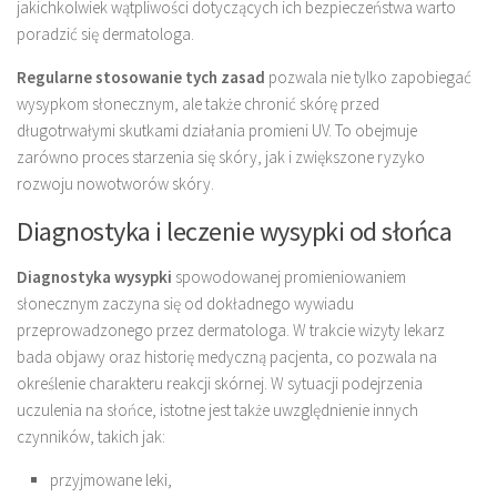
jakichkolwiek wątpliwości dotyczących ich bezpieczeństwa warto
poradzić się dermatologa.
Regularne stosowanie tych zasad
pozwala nie tylko zapobiegać
wysypkom słonecznym, ale także chronić skórę przed
długotrwałymi skutkami działania promieni UV. To obejmuje
zarówno proces starzenia się skóry, jak i zwiększone ryzyko
rozwoju nowotworów skóry.
Diagnostyka i leczenie wysypki od słońca
Diagnostyka wysypki
spowodowanej promieniowaniem
słonecznym zaczyna się od dokładnego wywiadu
przeprowadzonego przez dermatologa. W trakcie wizyty lekarz
bada objawy oraz historię medyczną pacjenta, co pozwala na
określenie charakteru reakcji skórnej. W sytuacji podejrzenia
uczulenia na słońce, istotne jest także uwzględnienie innych
czynników, takich jak:
przyjmowane leki,