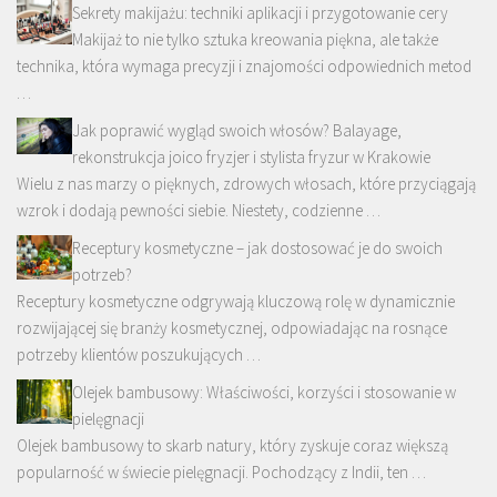
Sekrety makijażu: techniki aplikacji i przygotowanie cery
Makijaż to nie tylko sztuka kreowania piękna, ale także
technika, która wymaga precyzji i znajomości odpowiednich metod
…
Jak poprawić wygląd swoich włosów? Balayage,
rekonstrukcja joico fryzjer i stylista fryzur w Krakowie
Wielu z nas marzy o pięknych, zdrowych włosach, które przyciągają
wzrok i dodają pewności siebie. Niestety, codzienne …
Receptury kosmetyczne – jak dostosować je do swoich
potrzeb?
Receptury kosmetyczne odgrywają kluczową rolę w dynamicznie
rozwijającej się branży kosmetycznej, odpowiadając na rosnące
potrzeby klientów poszukujących …
Olejek bambusowy: Właściwości, korzyści i stosowanie w
pielęgnacji
Olejek bambusowy to skarb natury, który zyskuje coraz większą
popularność w świecie pielęgnacji. Pochodzący z Indii, ten …