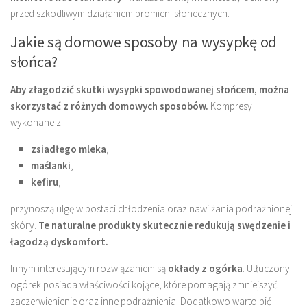
przed szkodliwym działaniem promieni słonecznych.
Jakie są domowe sposoby na wysypkę od
słońca?
Aby złagodzić skutki wysypki spowodowanej słońcem, można
skorzystać z różnych domowych sposobów.
Kompresy
wykonane z:
zsiadłego mleka
,
maślanki
,
kefiru
,
przynoszą ulgę w postaci chłodzenia oraz nawilżania podrażnionej
skóry.
Te naturalne produkty skutecznie redukują swędzenie i
łagodzą dyskomfort.
Innym interesującym rozwiązaniem są
okłady z ogórka
. Utłuczony
ogórek posiada właściwości kojące, które pomagają zmniejszyć
zaczerwienienie oraz inne podrażnienia. Dodatkowo warto pić