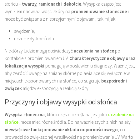
słońcu –
twarzy, ramionach i dekolcie
. Wysypka często jest
wynikiem nadwrażliwości skóry na
promieniowanie słoneczne
i
może być związana z nieprzyjemnymi objawami, takimi jak:
swędzenie,
uczucie dyskomfortu.
Niektórzy ludzie mogą doświadczyć
uczulenia na słońce
po
kontakcie z promieniowaniem UV.
Charakterystyczne objawy oraz
lokalizacja wysypki
pomagają w postawieniu diagnozy. Ważne jest,
aby zwrócić uwagę na zmiany skórne pojawiające się wyłącznie w
miejscach eksponowanych na słońce, co sugeruje
bezpośredni
związek
między ekspozycją a reakcją skóry.
Przyczyny i objawy wysypki od słońca
Wysypka słoneczna
, która często określana jest jako
uczulenie na
słońce
, może mieć różne źródła. Do najważniejszych z nich należy
niewłaściwe funkcjonowanie układu odpornościowego
, co
prowadzi do zwiększonej wrażliwości na promieniowanie UV. Warto