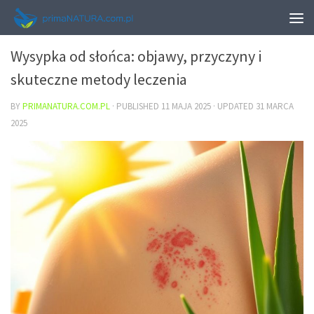
URODA
Wysypka od słońca: objawy, przyczyny i
skuteczne metody leczenia
BY
PRIMANATURA.COM.PL
· PUBLISHED
11 MAJA 2025
· UPDATED
31 MARCA
2025