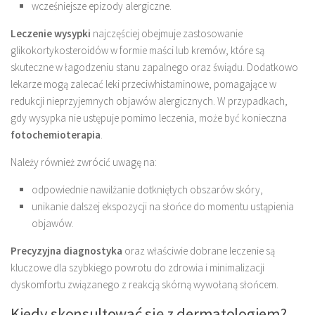
wcześniejsze epizody alergiczne.
Leczenie wysypki
najczęściej obejmuje zastosowanie
glikokortykosteroidów w formie maści lub kremów, które są
skuteczne w łagodzeniu stanu zapalnego oraz świądu. Dodatkowo
lekarze mogą zalecać leki przeciwhistaminowe, pomagające w
redukcji nieprzyjemnych objawów alergicznych. W przypadkach,
gdy wysypka nie ustępuje pomimo leczenia, może być konieczna
fotochemioterapia
.
Należy również zwrócić uwagę na:
odpowiednie nawilżanie dotkniętych obszarów skóry,
unikanie dalszej ekspozycji na słońce do momentu ustąpienia
objawów.
Precyzyjna diagnostyka
oraz właściwie dobrane leczenie są
kluczowe dla szybkiego powrotu do zdrowia i minimalizacji
dyskomfortu związanego z reakcją skórną wywołaną słońcem.
Kiedy skonsultować się z dermatologiem?