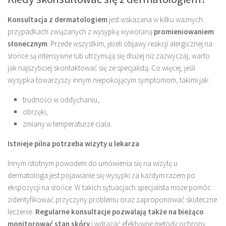
Konsultacja z dermatologiem
jest wskazana w kilku ważnych
przypadkach związanych z wysypką wywołaną
promieniowaniem
słonecznym
. Przede wszystkim, jeżeli objawy reakcji alergicznej na
słońce są intensywne lub utrzymują się dłużej niż zazwyczaj, warto
jak najszybciej skontaktować się ze specjalistą. Co więcej, jeśli
wysypka towarzyszy innym niepokojącym symptomom, takimi jak:
trudności w oddychaniu,
obrzęki,
zmiany w temperaturze ciała.
Istnieje pilna potrzeba wizyty u lekarza
.
Innym istotnym powodem do umówienia się na wizytę u
dermatologa jest pojawianie się wysypki za każdym razem po
ekspozycji na słońce. W takich sytuacjach specjalista może pomóc
zidentyfikować przyczyny problemu oraz zaproponować skuteczne
leczenie.
Regularne konsultacje pozwalają także na bieżąco
monitorować stan skóry
i wdrażać efektywne metody ochrony