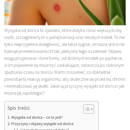
Wysypka od słońca to zjawisko, które dotyka coraz większą liczbę
osób, szczególnie tych o jasnej karnacji oraz młodych kobiet. To nie
tylko nieprzyjemna dolegliwość, ale także sygnał, że nasza skóra nie
toleruje promieniowania UV tak, jakbyśmy tego oczekiwali. Objawy
mogą przyjmować różne formy, od drobnych krostek po pęcherze,
a ich pojawienie się może być zaskakujące, zwłaszcza po radosnym
spędzaniu czasu na słońcu. Warto zrozumieć, co dokładnie
powoduje tę reakcję organizmu, aby skutecznie się przed nią chronić
i minimalizować jej skutki. Jakie są przyczyny wysypki od słońca i jak
można jej zapobiegać?
Spis treści
Wysypka od słońca – co to jest?
Przyczyny i objawy wysypki od słońca
Jak wygląda wysypka od słońca?