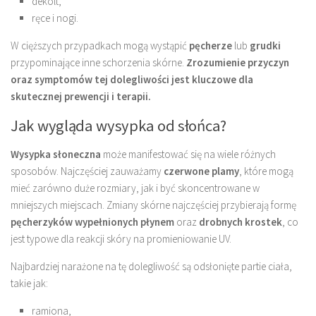
dekolt,
ręce i nogi.
W cięższych przypadkach mogą wystąpić
pęcherze
lub
grudki
przypominające inne schorzenia skórne.
Zrozumienie przyczyn
oraz symptomów tej dolegliwości jest kluczowe dla
skutecznej prewencji i terapii.
Jak wygląda wysypka od słońca?
Wysypka słoneczna
może manifestować się na wiele różnych
sposobów. Najczęściej zauważamy
czerwone plamy
, które mogą
mieć zarówno duże rozmiary, jak i być skoncentrowane w
mniejszych miejscach. Zmiany skórne najczęściej przybierają formę
pęcherzyków wypełnionych płynem
oraz
drobnych krostek
, co
jest typowe dla reakcji skóry na promieniowanie UV.
Najbardziej narażone na tę dolegliwość są odsłonięte partie ciała,
takie jak:
ramiona,