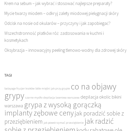
Krem na sebum – jak wybrać i stosować najlepsze preparaty?
Mycie twarzy miodem – odkryj zalety miodowej pielęgnacji skóry
Odcisk na nosie od okularów – przyczyny i jak zapobiegać?
Wszechstronność płatków róż: zastosowania w kuchni i
kosmetykach
Oksybrazja – innowacyjny peeling tlenowo-wodny dla zdrowej skóry
TAGI
co na objawy
balayage fryzjer kraków
bóle mięśni jak przy grypie
grypy
depilacja okolic bikini
czarne mydło
depilacja laserowa warszawa
grypa z wysoką gorączką
warszawa
implanty zębowe ceny
jak poradzić sobie z
jak radzić
przeziębieniem
jak powstrzymać przeziębienie
sobie z przeziębieniem
kody rabatowe ole