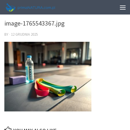
0
image-1765543367.jpg
BY
·
12 GRUDNIA 2025