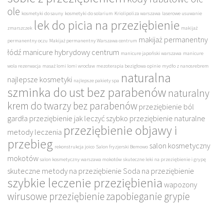
ole
kosmetyki do sauny
kosmetyki do solarium
Kriolipoliza warszawa
laserowe usuwanie
lek do picia na przeziębienie
zmarszczek
makijaż
makijaż permanentny
permanentny oczu
Makijaż permanentny Warszawa centrum
łódź
manicure hybrydowy centrum
manicure japoński warszawa
manicure
wola rezerwacja
masaż lomi lomi wrocław
mezoterapia bezigłowa opinie
mydło z nanosrebrem
naturalna
najlepsze kosmetyki
najlepsze pakiety spa
szminka do ust bez parabenów
naturalny
krem do twarzy bez parabenów
przeziębienie ból
gardła
przeziębienie jak leczyć szybko
przeziębienie naturalne
przeziębienie objawy i
metody leczenia
przebieg
salon kosmetyczny
rekonstrukcja joico
Salon fryzjerski Bemowo
mokotów
salon kosmetyczny warszawa mokotów
skuteczne leki na przeziębienie i grypę
skuteczne metody na przeziębienie
Soda na przeziębienie
szybkie leczenie przeziębienia
wapozony
wirusowe przeziębienie
zapobieganie grypie