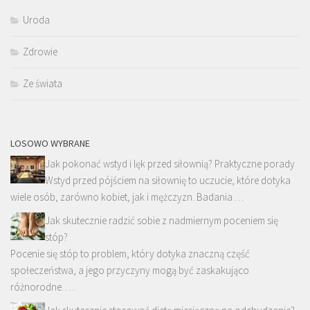
Uroda
Zdrowie
Ze świata
LOSOWO WYBRANE
Jak pokonać wstyd i lęk przed siłownią? Praktyczne porady
Wstyd przed pójściem na siłownię to uczucie, które dotyka
wiele osób, zarówno kobiet, jak i mężczyzn. Badania …
Jak skutecznie radzić sobie z nadmiernym poceniem się
stóp?
Pocenie się stóp to problem, który dotyka znaczną część
społeczeństwa, a jego przyczyny mogą być zaskakująco
różnorodne. …