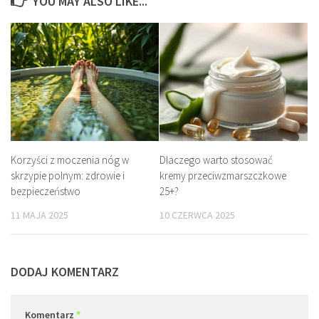
YOU MAY ALSO LIKE...
Korzyści z moczenia nóg w
Dlaczego warto stosować
skrzypie polnym: zdrowie i
kremy przeciwzmarszczkowe
bezpieczeństwo
25+?
11 MAJA 2025
10 CZERWCA 2025
DODAJ KOMENTARZ
Komentarz
*