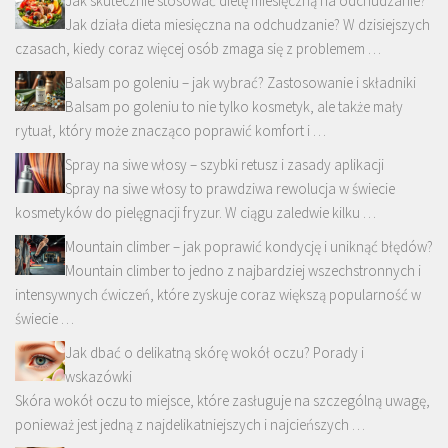
Jak skutecznie stosować dietę miesięczną na odchudzanie?
Jak działa dieta miesięczna na odchudzanie? W dzisiejszych
czasach, kiedy coraz więcej osób zmaga się z problemem …
Balsam po goleniu – jak wybrać? Zastosowanie i składniki
Balsam po goleniu to nie tylko kosmetyk, ale także mały
rytuał, który może znacząco poprawić komfort i …
Spray na siwe włosy – szybki retusz i zasady aplikacji
Spray na siwe włosy to prawdziwa rewolucja w świecie
kosmetyków do pielęgnacji fryzur. W ciągu zaledwie kilku …
Mountain climber – jak poprawić kondycję i uniknąć błędów?
Mountain climber to jedno z najbardziej wszechstronnych i
intensywnych ćwiczeń, które zyskuje coraz większą popularność w
świecie …
Jak dbać o delikatną skórę wokół oczu? Porady i
wskazówki
Skóra wokół oczu to miejsce, które zasługuje na szczególną uwagę,
ponieważ jest jedną z najdelikatniejszych i najcieńszych …