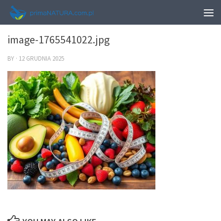
0
image-1765541022.jpg
BY
·
12 GRUDNIA 2025