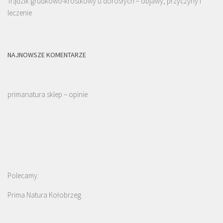
Trądzik grudkowo-krostkowy u dorosłych – objawy, przyczyny i
leczenie
NAJNOWSZE KOMENTARZE
primanatura sklep – opinie
Polecamy:
Prima Natura Kołobrzeg