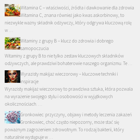
Witamina C – właściwości, źródła i dawkowanie dla zdrowia
Witamina C, znana również jako kwas askorbinowy, to
niezwykle ważny składnik odżywczy, który odgrywa kluczową rolę
w …
Witaminy z grupy B – klucz do zdrowia i dobrego
samopoczucia
Witaminy z grupy B to nie tylko zestaw kluczowych składników
odżywczych, ale prawdziwi bohaterowie naszego organizmu. Te …
Wyrazisty makijaż wieczorowy – kluczowe techniki i
inspiracje
Wyrazisty makijaż wieczorowy to prawdziwa sztuka, która pozwala
na wyrażenie swojego stylu i osobowości w wyjątkowych
okolicznościach. …
Gronkowiec: przyczyny, objawy i metody leczenia zakażeń
Gronkowiec, choć często niepozorny, może stać się
poważnym zagrożeniem zdrowotnym. To rodzaj bakterii, który
naturalnie występuje w …