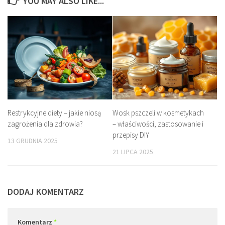
YOU MAY ALSO LIKE...
Restrykcyjne diety – jakie niosą
Wosk pszczeli w kosmetykach
zagrożenia dla zdrowia?
– właściwości, zastosowanie i
przepisy DIY
13 GRUDNIA 2025
21 LIPCA 2025
DODAJ KOMENTARZ
Komentarz
*