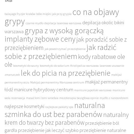
TAGI
co na objawy
balayage fryzjer kraków
bóle mięśni jak przy grypie
grypy
depilacja okolic bikini
czarne mydło
depilacja laserowa warszawa
grypa z wysoką gorączką
warszawa
implanty zębowe ceny
jak poradzić sobie z
jak radzić
przeziębieniem
jak powstrzymać przeziębienie
sobie z przeziębieniem
kody rabatowe ole
ole
kosmetyki do sauny
kosmetyki do solarium
Kriolipoliza warszawa
laserowe usuwanie
lek do picia na przeziębienie
zmarszczek
makijaż
makijaż permanentny
permanentny oczu
Makijaż permanentny Warszawa centrum
łódź
manicure hybrydowy centrum
manicure japoński warszawa
manicure
wola rezerwacja
masaż lomi lomi wrocław
mezoterapia bezigłowa opinie
mydło z nanosrebrem
naturalna
najlepsze kosmetyki
najlepsze pakiety spa
szminka do ust bez parabenów
naturalny
krem do twarzy bez parabenów
przeziębienie ból
gardła
przeziębienie jak leczyć szybko
przeziębienie naturalne