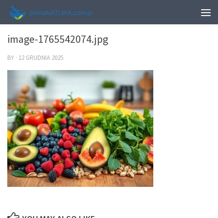
0
image-1765542074.jpg
BY
·
12 GRUDNIA 2025