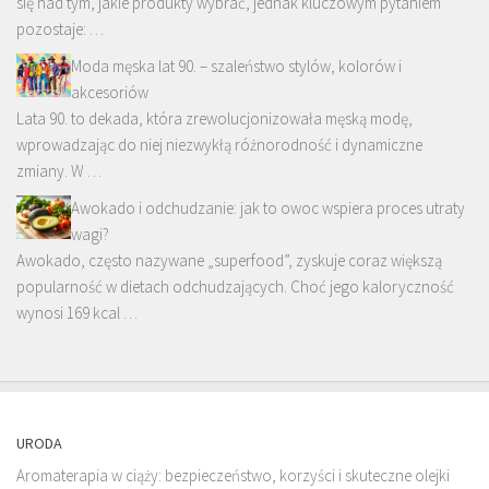
się nad tym, jakie produkty wybrać, jednak kluczowym pytaniem
pozostaje: …
Moda męska lat 90. – szaleństwo stylów, kolorów i
akcesoriów
Lata 90. to dekada, która zrewolucjonizowała męską modę,
wprowadzając do niej niezwykłą różnorodność i dynamiczne
zmiany. W …
Awokado i odchudzanie: jak to owoc wspiera proces utraty
wagi?
Awokado, często nazywane „superfood”, zyskuje coraz większą
popularność w dietach odchudzających. Choć jego kaloryczność
wynosi 169 kcal …
URODA
Aromaterapia w ciąży: bezpieczeństwo, korzyści i skuteczne olejki