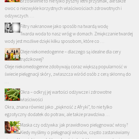
Brzoskwinie to nie tylko pyszny letni przysmak, ale także
owoc o niezwykle korzystnych właściwościach zdrowotnych i
odżywczych. …
Filtry nakranowe jako sposób na twardą wodę
Twarda woda to nasz wróg w domach. Zmiękczanie twardej
wody jest możliwe dzięki kilku sposobom, które co …
Oleje niekomedogenne – dlaczego są idealne dla cery
trądzikowej?
Oleje niekomedogenne zdobywają coraz większą popularność w
świecie pielęgnacji skóry, zwłaszcza wśród osób z cerą skłonną do
…
Okra – odkryj jej wartości odżywcze i zdrowotne
właściwości
Okra, znana również jako „piękność z Afryki”, to nie tylko
egzotyczny dodatek do potraw, ale także prawdziwa …
Maska czy odżywka: jak prawidłowo pielęgnować włosy?
Kiedy myślimy o pielęgnacji włosów, często zastanawiamy