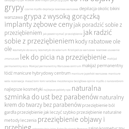
balayage fryzjer kraków
bóle mięśni jak przy grypie
grypy
depilacja okolic bikini
czarne mydło
depilacja laserowa warszawa
grypa z wysoką gorączką
warszawa
implanty zębowe ceny
jak poradzić sobie z
jak radzić
przeziębieniem
jak powstrzymać przeziębienie
sobie z przeziębieniem
kody rabatowe ole
ole
kosmetyki do sauny
kosmetyki do solarium
Kriolipoliza warszawa
laserowe usuwanie
lek do picia na przeziębienie
zmarszczek
makijaż
makijaż permanentny
permanentny oczu
Makijaż permanentny Warszawa centrum
łódź
manicure hybrydowy centrum
manicure japoński warszawa
manicure
wola rezerwacja
masaż lomi lomi wrocław
mezoterapia bezigłowa opinie
mydło z nanosrebrem
naturalna
najlepsze kosmetyki
najlepsze pakiety spa
szminka do ust bez parabenów
naturalny
krem do twarzy bez parabenów
przeziębienie ból
gardła
przeziębienie jak leczyć szybko
przeziębienie naturalne
przeziębienie objawy i
metody leczenia
przebieg
salon kosmetyczny
rekonstrukcja joico
Salon fryzjerski Bemowo