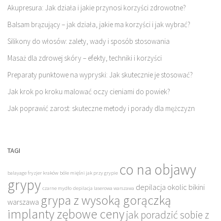
Akupresura: Jak działa i jakie przynosi korzyści zdrowotne?
Balsam brązujący – jak działa, jakie ma korzyści i jak wybrać?
Silikony do włosów: zalety, wady i sposób stosowania
Masaż dla zdrowej skóry – efekty, techniki i korzyści
Preparaty punktowe na wypryski: Jak skutecznie je stosować?
Jak krok po kroku malować oczy cieniami do powiek?
Jak poprawić zarost: skuteczne metody i porady dla mężczyzn
TAGI
co na objawy
balayage fryzjer kraków
bóle mięśni jak przy grypie
grypy
depilacja okolic bikini
czarne mydło
depilacja laserowa warszawa
grypa z wysoką gorączką
warszawa
implanty zębowe ceny
jak poradzić sobie z