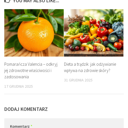
YOU MAY ALSO LIKE...
Pomarańcza Valencia – odkryj
Dieta a trądzik: jak odżywianie
jej zdrowotne właściwości i
wpływa na zdrowie skóry?
zastosowania
31 GRUDNIA 2025
17 GRUDNIA 2025
DODAJ KOMENTARZ
Komentarz
*