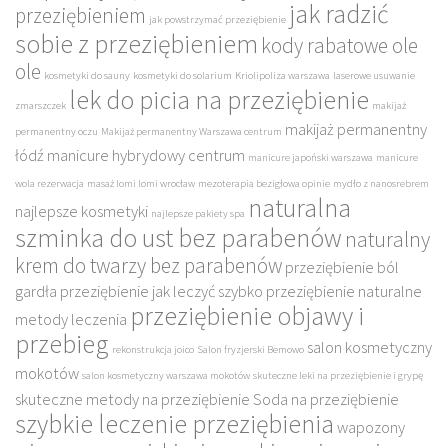
jak radzić
przeziębieniem
jak powstrzymać przeziębienie
sobie z przeziębieniem
kody rabatowe ole
ole
kosmetyki do sauny
kosmetyki do solarium
Kriolipoliza warszawa
laserowe usuwanie
lek do picia na przeziębienie
zmarszczek
makijaż
makijaż permanentny
permanentny oczu
Makijaż permanentny Warszawa centrum
łódź
manicure hybrydowy centrum
manicure japoński warszawa
manicure
wola rezerwacja
masaż lomi lomi wrocław
mezoterapia bezigłowa opinie
mydło z nanosrebrem
naturalna
najlepsze kosmetyki
najlepsze pakiety spa
szminka do ust bez parabenów
naturalny
krem do twarzy bez parabenów
przeziębienie ból
gardła
przeziębienie jak leczyć szybko
przeziębienie naturalne
przeziębienie objawy i
metody leczenia
przebieg
salon kosmetyczny
rekonstrukcja joico
Salon fryzjerski Bemowo
mokotów
salon kosmetyczny warszawa mokotów
skuteczne leki na przeziębienie i grypę
skuteczne metody na przeziębienie
Soda na przeziębienie
szybkie leczenie przeziębienia
wapozony