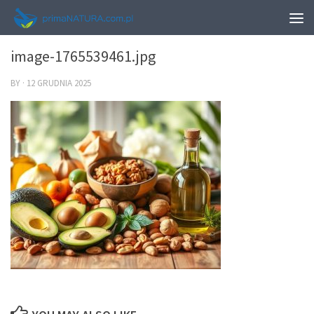
0
image-1765539461.jpg
BY
·
12 GRUDNIA 2025