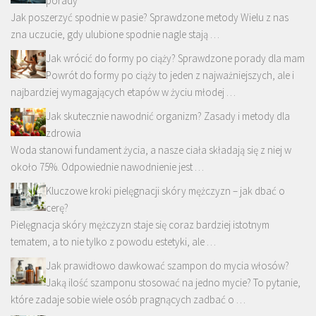
porady
Jak poszerzyć spodnie w pasie? Sprawdzone metody Wielu z nas
zna uczucie, gdy ulubione spodnie nagle stają …
Jak wrócić do formy po ciąży? Sprawdzone porady dla mam
Powrót do formy po ciąży to jeden z najważniejszych, ale i
najbardziej wymagających etapów w życiu młodej …
Jak skutecznie nawodnić organizm? Zasady i metody dla
zdrowia
Woda stanowi fundament życia, a nasze ciała składają się z niej w
około 75%. Odpowiednie nawodnienie jest …
Kluczowe kroki pielęgnacji skóry mężczyzn – jak dbać o
cerę?
Pielęgnacja skóry mężczyzn staje się coraz bardziej istotnym
tematem, a to nie tylko z powodu estetyki, ale …
Jak prawidłowo dawkować szampon do mycia włosów?
Jaką ilość szamponu stosować na jedno mycie? To pytanie,
które zadaje sobie wiele osób pragnących zadbać o …