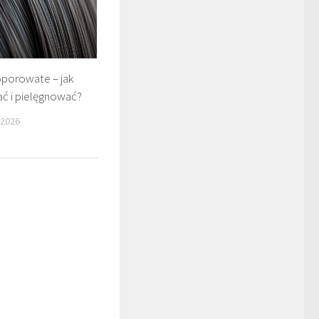
oporowate – jak
ać i pielęgnować?
 2026