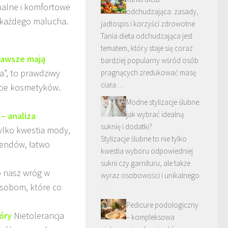
onalne i komfortowe
odchudzająca: zasady,
 każdego malucha.
jadłospis i korzyści zdrowotne
Tania dieta odchudzająca jest
tematem, który staje się coraz
zawsze mają
bardziej popularny wśród osób
a”, to prawdziwy
pragnących zredukować masę
ciała …
cie kosmetyków.
Modne stylizacje ślubne:
jak wybrać idealną
– analiza
suknię i dodatki?
ylko kwestia mody,
Stylizacje ślubne to nie tylko
rendów, łatwo
kwestia wyboru odpowiedniej
sukni czy garnituru, ale także
 nasz wróg w
wyraz osobowości i unikalnego
osobom, które co
…
Pedicure podologiczny
kóry
Nietolerancja
– kompleksowa