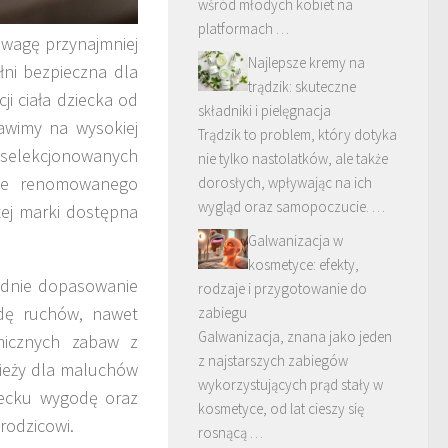
wśród młodych kobiet na
platformach …
uwagę przynajmniej
Najlepsze kremy na
ni bezpieczna dla
trądzik: skuteczne
ji ciała dziecka od
składniki i pielęgnacja
awimy na wysokiej
Trądzik to problem, który dotyka
selekcjonowanych
nie tylko nastolatków, ale także
rcie renomowanego
dorosłych, wpływając na ich
wygląd oraz samopoczucie. …
tej marki dostępna
Galwanizacja w
kosmetyce: efekty,
ednie dopasowanie
rodzaje i przygotowanie do
odę ruchów, nawet
zabiegu
Galwanizacja, znana jako jeden
amicznych zabaw z
z najstarszych zabiegów
zieży dla maluchów
wykorzystujących prąd stały w
ziecku wygodę oraz
kosmetyce, od lat cieszy się
rodzicowi.
rosnącą …