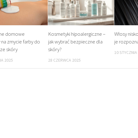
zne domowe
Kosmetyki hipoalergiczne –
Włosy nisk
na zmycie farby do
jak wybrać bezpieczne dla
je rozpozn
ze skóry
skóry?
10 STYCZNIA
IA 2025
28 CZERWCA 2025