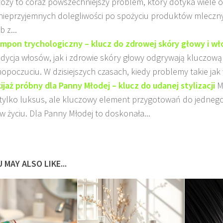
tozy to coraz powszechniejszy problem, który dotyka wiele
nieprzyjemnych dolegliwości po spożyciu produktów mleczn
 z...
mpon trychologiczny – klucz do zdrowej skóry głowy i w
dycja włosów, jak i zdrowie skóry głowy odgrywają kluczową
opoczuciu. W dzisiejszych czasach, kiedy problemy takie jak
ijaż próbny dla Panny Młodej – klucz do udanej stylizacji
M
 tylko luksus, ale kluczowy element przygotowań do jednego
 w życiu. Dla Panny Młodej to doskonała...
 MAY ALSO LIKE...