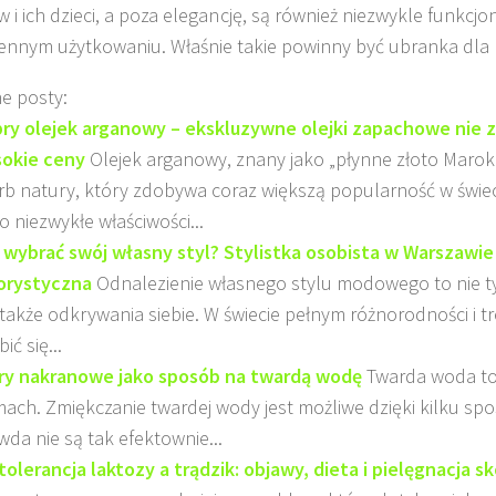
w i ich dzieci, a poza elegancję, są również niezwykle funkcj
ennym użytkowaniu. Właśnie takie powinny być ubranka dla
e posty:
ry olejek arganowy – ekskluzywne olejki zapachowe nie 
okie ceny
Olejek arganowy, znany jako „płynne złoto Marok
rb natury, który zdobywa coraz większą popularność w świe
o niezwykłe właściwości...
 wybrać swój własny styl? Stylistka osobista w Warszawie 
orystyczna
Odnalezienie własnego stylu modowego to nie t
 także odkrywania siebie. W świecie pełnym różnorodności i t
ić się...
try nakranowe jako sposób na twardą wodę
Twarda woda to
ach. Zmiękczanie twardej wody jest możliwe dzięki kilku sp
wda nie są tak efektownie...
tolerancja laktozy a trądzik: objawy, dieta i pielęgnacja s