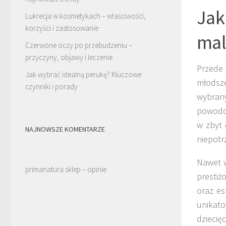
Jak
Lukrecja w kosmetykach – właściwości,
korzyści i zastosowanie
mal
Czerwone oczy po przebudzeniu –
przyczyny, objawy i leczenie
Przede 
Jak wybrać idealną perukę? Kluczowe
młodsze
czynniki i porady
wybrany
powodow
w zbyt 
NAJNOWSZE KOMENTARZE
niepotr
Nawet w
primanatura sklep – opinie
prestiż
oraz es
unikat
dziecię