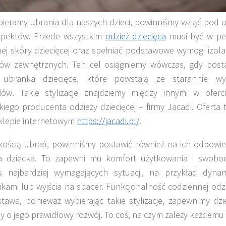
ieramy ubrania dla naszych dzieci, powinniśmy wziąć pod 
aspektów. Przede wszystkim
odzież dziecięca
musi być w peł
nej skóry dziecięcej oraz spełniać podstawowe wymogi izolac
ków zewnętrznych. Ten cel osiągniemy wówczas, gdy post
i ubranka dziecięce, które powstają ze starannie wy
ałów. Takie stylizacje znajdziemy między innymi w ofe
kiego producenta odzieży dziecięcej – firmy Jacadi. Oferta 
sklepie internetowym
https://jacadi.pl/
.
kością ubrań, powinniśmy postawić również na ich odpowi
ła dziecka. To zapewni mu komfort użytkowania i swob
s najbardziej wymagających sytuacji, na przykład dyn
ikami lub wyjścia na spacer. Funkcjonalność codziennej od
tawa, ponieważ wybierając takie stylizacje, zapewnimy d
 o jego prawidłowy rozwój. To coś, na czym zależy każdemu 