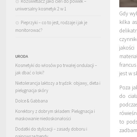
Rozświetlacz jako cień do powiek –
uniwersalny kosmetyk 2 w 1
Gdy wyb
kilka 
Pieprzyki – co to jest, rodzaje i jak je
delikat
monitorować?
czynni
jakośc
materi
URODA
francus
Kosmetyki do włosów po trwałej ondulacji –
jak dbać o loki?
jest w 
Nietolerancja laktozy a trądzik: objawy, dieta i
Poza ja
pielęgnacja skóry
do cia
Dolce & Gabbana
podcza
Korektory z dobrym składem: Pielęgnacja i
rówieśn
maskowanie niedoskonałości
to pods
Dodatki do stylizacji – zasady doboru i
zadbamy
najnowsze trendy