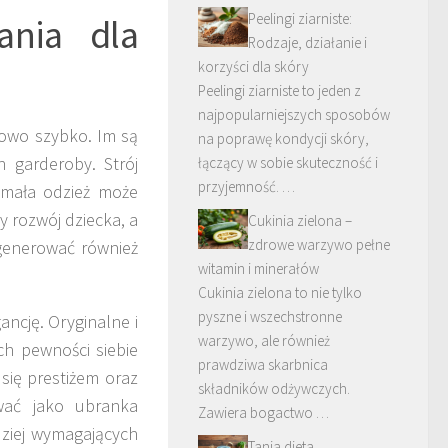
Peelingi ziarniste:
ania dla
Rodzaje, działanie i
korzyści dla skóry
Peelingi ziarniste to jeden z
najpopularniejszych sposobów
kowo szybko. Im są
na poprawę kondycji skóry,
h garderoby. Strój
łączący w sobie skuteczność i
przyjemność. …
 mała odzież może
 rozwój dziecka, a
Cukinia zielona –
zdrowe warzywo pełne
generować również
witamin i minerałów
Cukinia zielona to nie tylko
pyszne i wszechstronne
ancję. Oryginalne i
warzywo, ale również
ch pewności siebie
prawdziwa skarbnica
się prestiżem oraz
składników odżywczych.
wać jako ubranka
Zawiera bogactwo …
dziej wymagających
Tania dieta