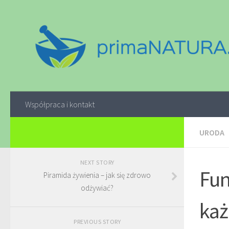
Współpraca i kontakt
URODA
NEXT STORY
Fun
Piramida żywienia – jak się zdrowo
odżywiać?
każ
PREVIOUS STORY