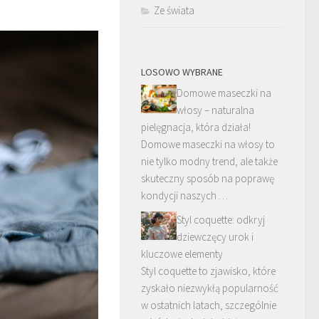
Ze świata
LOSOWO WYBRANE
Domowe maseczki na
włosy – naturalna
pielęgnacja, która działa!
Domowe maseczki na włosy to
nie tylko modny trend, ale także
skuteczny sposób na poprawę
kondycji naszych …
Styl coquette: odkryj
dziewczęcy urok i
kluczowe elementy
Styl coquette to zjawisko, które
zyskało niezwykłą popularność
w ostatnich latach, szczególnie