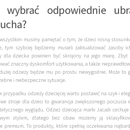
 wybrać odpowiednie ubr
ucha?
wszystkim musimy pamiętać o tym, że dzieci rosną stosun
, tym szybciej będziemy musieli zaktualizować zasoby ic
 dla dziecka powinien być skrojony na jego miarę. Zbyt
ać znaczny dyskomfort użytkowania, a także nieprawidłowy
dużej odzieży będzie mu po prostu niewygodnie. Może to 
zebne i niebezpieczne sytuacje.
 przypadku odzieży dziecięcej warto postawić na szyk i eleg
owe stroje dla dzieci to gwarancja zwiększonego poczucia i
tetycznego wyglądu. Odzież dziecięca marki Jacadi cechuje 
owym stylem, dlatego bez obaw możemy ją sklasyfiko
ce premium. To produkty, które spełnią oczekiwania najbar