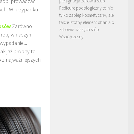
 osób, prowadząc
pielęgnacja zdrowia stóp
Pedicure podologiczny to nie
ych. W przypadku
tylko zabieg kosmetyczny, ale
także istotny element dbania o
łosów
Zarówno
zdrowie naszych stóp.
 rolę w naszym
Współczesny …
 wypadanie...
akijaż próbny to
 z najważniejszych