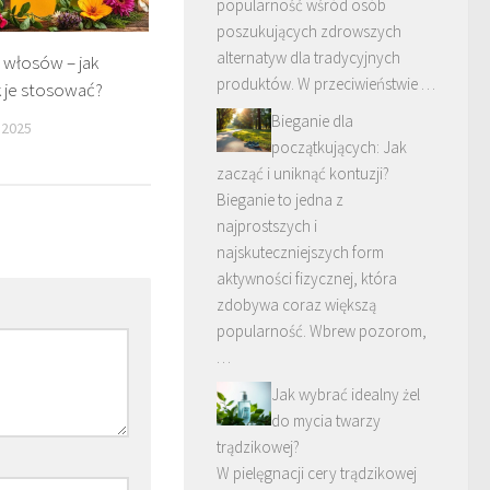
popularność wśród osób
poszukujących zdrowszych
alternatyw dla tradycyjnych
 włosów – jak
produktów. W przeciwieństwie …
ak je stosować?
Bieganie dla
 2025
początkujących: Jak
zacząć i uniknąć kontuzji?
Bieganie to jedna z
najprostszych i
najskuteczniejszych form
aktywności fizycznej, która
zdobywa coraz większą
popularność. Wbrew pozorom,
…
Jak wybrać idealny żel
do mycia twarzy
trądzikowej?
W pielęgnacji cery trądzikowej