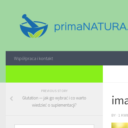
Współpraca i kontakt
PREVIOUS STORY
ima
Glutation — jak go wybrać i co warto
wiedzieć o suplementacji?
BY
·
1 KWI