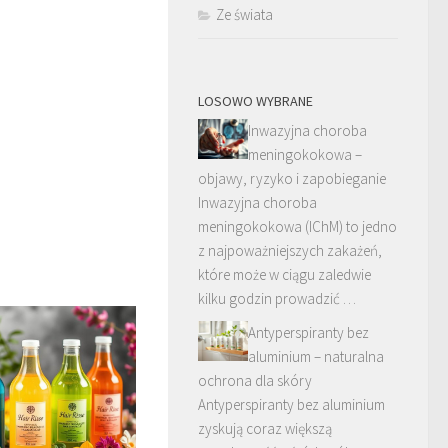
Ze świata
LOSOWO WYBRANE
Inwazyjna choroba
meningokokowa –
objawy, ryzyko i zapobieganie
Inwazyjna choroba
meningokokowa (IChM) to jedno
z najpoważniejszych zakażeń,
które może w ciągu zaledwie
kilku godzin prowadzić …
Antyperspiranty bez
aluminium – naturalna
ochrona dla skóry
Antyperspiranty bez aluminium
zyskują coraz większą