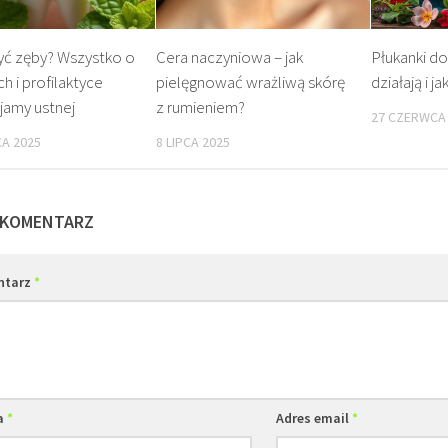
yć zęby? Wszystko o
Cera naczyniowa – jak
Płukanki do
 i profilaktyce
pielęgnować wrażliwą skórę
działają i j
jamy ustnej
z rumieniem?
27 CZERWCA
A 2025
8 LIPCA 2025
 KOMENTARZ
ntarz
*
a
*
Adres email
*