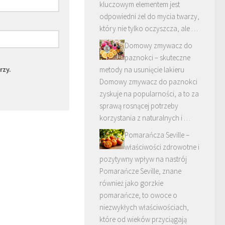
kluczowym elementem jest
odpowiedni żel do mycia twarzy,
który nie tylko oczyszcza, ale …
Domowy zmywacz do
paznokci – skuteczne
rzy.
metody na usunięcie lakieru
Domowy zmywacz do paznokci
zyskuje na popularności, a to za
sprawą rosnącej potrzeby
korzystania z naturalnych i …
Pomarańcza Seville –
właściwości zdrowotne i
pozytywny wpływ na nastrój
Pomarańcze Seville, znane
również jako gorzkie
pomarańcze, to owoce o
niezwykłych właściwościach,
które od wieków przyciągają