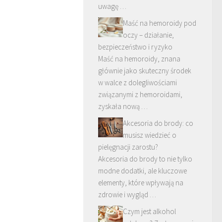
uwagę …
Maść na hemoroidy pod
oczy – działanie,
bezpieczeństwo i ryzyko
Maść na hemoroidy, znana
głównie jako skuteczny środek
w walce z dolegliwościami
związanymi z hemoroidami,
zyskała nową …
Akcesoria do brody: co
musisz wiedzieć o
pielęgnacji zarostu?
Akcesoria do brody to nie tylko
modne dodatki, ale kluczowe
elementy, które wpływają na
zdrowie i wygląd …
Czym jest alkohol