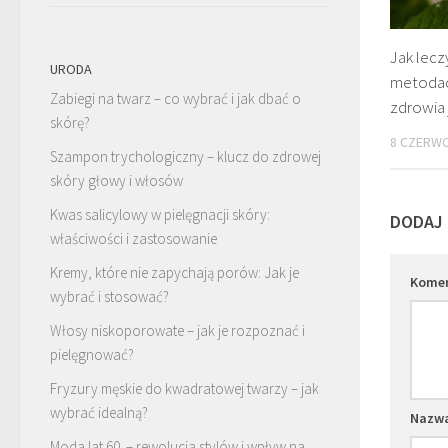
Jak lecz
URODA
metodach
Zabiegi na twarz – co wybrać i jak dbać o
zdrowia 
skórę?
8 CZERWC
Szampon trychologiczny – klucz do zdrowej
skóry głowy i włosów
Kwas salicylowy w pielęgnacji skóry:
DODAJ
właściwości i zastosowanie
Kremy, które nie zapychają porów: Jak je
Kome
wybrać i stosować?
Włosy niskoporowate – jak je rozpoznać i
pielęgnować?
Fryzury męskie do kwadratowej twarzy – jak
wybrać idealną?
Nazw
Moda lat 60. – rewolucja stylów i wpływ na