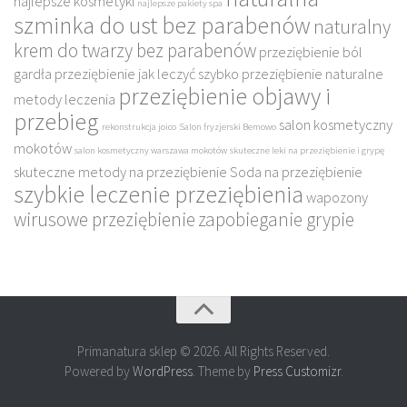
najlepsze kosmetyki
najlepsze pakiety spa
szminka do ust bez parabenów
naturalny
krem do twarzy bez parabenów
przeziębienie ból
gardła
przeziębienie jak leczyć szybko
przeziębienie naturalne
przeziębienie objawy i
metody leczenia
przebieg
salon kosmetyczny
rekonstrukcja joico
Salon fryzjerski Bemowo
mokotów
salon kosmetyczny warszawa mokotów
skuteczne leki na przeziębienie i grypę
skuteczne metody na przeziębienie
Soda na przeziębienie
szybkie leczenie przeziębienia
wapozony
wirusowe przeziębienie
zapobieganie grypie
Primanatura sklep © 2026. All Rights Reserved.
Powered by
WordPress
. Theme by
Press Customizr
.