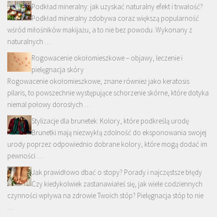
Podkład mineralny: jak uzyskać naturalny efekt i trwałość?
Podkład mineralny zdobywa coraz większą popularność
wśród miłośników makijażu, a to nie bez powodu. Wykonany z
naturalnych …
Rogowacenie okołomieszkowe – objawy, leczenie i
pielęgnacja skóry
Rogowacenie okołomieszkowe, znane również jako keratosis
pilaris, to powszechnie występujące schorzenie skórne, które dotyka
niemal połowy dorosłych …
Stylizacje dla brunetek: Kolory, które podkreślą urodę
Brunetki mają niezwykłą zdolność do eksponowania swojej
urody poprzez odpowiednio dobrane kolory, które mogą dodać im
pewności …
Jak prawidłowo dbać o stopy? Porady i najczęstsze błędy
Czy kiedykolwiek zastanawiałeś się, jak wiele codziennych
czynności wpływa na zdrowie Twoich stóp? Pielęgnacja stóp to nie
…