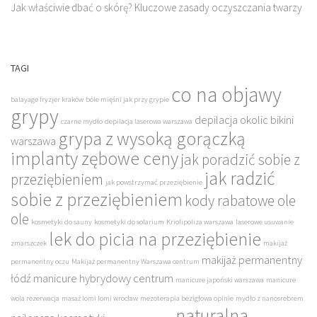
Jak właściwie dbać o skórę? Kluczowe zasady oczyszczania twarzy
TAGI
co na objawy
balayage fryzjer kraków
bóle mięśni jak przy grypie
grypy
depilacja okolic bikini
czarne mydło
depilacja laserowa warszawa
grypa z wysoką gorączką
warszawa
implanty zębowe ceny
jak poradzić sobie z
jak radzić
przeziębieniem
jak powstrzymać przeziębienie
sobie z przeziębieniem
kody rabatowe ole
ole
kosmetyki do sauny
kosmetyki do solarium
Kriolipoliza warszawa
laserowe usuwanie
lek do picia na przeziębienie
zmarszczek
makijaż
makijaż permanentny
permanentny oczu
Makijaż permanentny Warszawa centrum
łódź
manicure hybrydowy centrum
manicure japoński warszawa
manicure
wola rezerwacja
masaż lomi lomi wrocław
mezoterapia bezigłowa opinie
mydło z nanosrebrem
naturalna