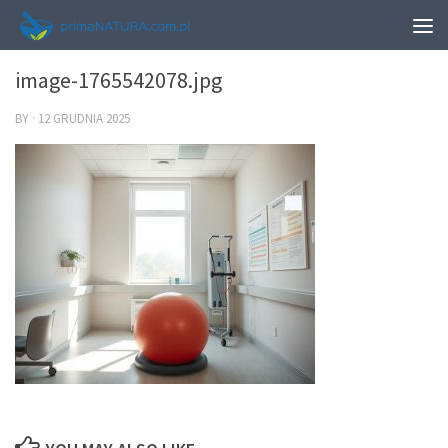
0
image-1765542078.jpg
BY
·
12 GRUDNIA 2025