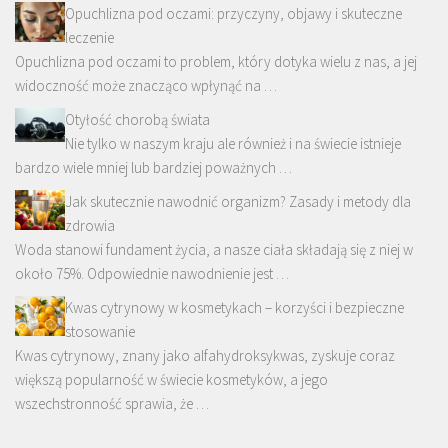
Opuchlizna pod oczami: przyczyny, objawy i skuteczne
leczenie
Opuchlizna pod oczami to problem, który dotyka wielu z nas, a jej
widoczność może znacząco wpłynąć na …
Otyłość chorobą świata
Nie tylko w naszym kraju ale również i na świecie istnieje
bardzo wiele mniej lub bardziej poważnych …
Jak skutecznie nawodnić organizm? Zasady i metody dla
zdrowia
Woda stanowi fundament życia, a nasze ciała składają się z niej w
około 75%. Odpowiednie nawodnienie jest …
Kwas cytrynowy w kosmetykach – korzyści i bezpieczne
stosowanie
Kwas cytrynowy, znany jako alfahydroksykwas, zyskuje coraz
większą popularność w świecie kosmetyków, a jego
wszechstronność sprawia, że …