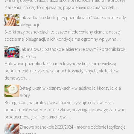
W miarę upływu czasu, nasza skóra przechodzi naturalne procesy
starzenia, co często objawia się pojawieniem się zmarszczek …
Jak zadbać o skórki przy paznokciach? Skuteczne metody
pielęgnacji
Skórki przy paznokciach to często niedoceniany element naszej
codziennej pielęgnacji, a ich kondycja ma ogromny wpływ na …
Jak malować paznokcie lakierem żelowym? Poradnik krok
po kroku
Malowanie paznokci lakierem żelowym zyskuje coraz większą
popularność, nie tylko w salonach kosmetycznych, ale także w
domowych …
Beta-glukan w kosmetykach – właściwości i korzyści dla
skóry
Beta-glukan, naturalny polisacharyd, zyskuje coraz większą
popularność w świecie kosmetyków, przyciągając uwagę zarówno
producentów, jak i konsumentów. …
Zimowe paznokcie 2023/2024 – modne odcienie i stylizacje