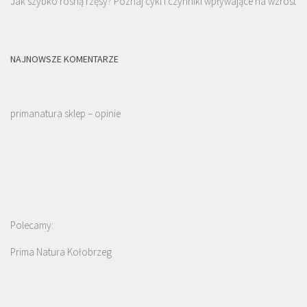
Jak szybko rosną rzęsy? Poznaj cykl i czynniki wpływające na wzrost
NAJNOWSZE KOMENTARZE
primanatura sklep – opinie
Polecamy:
Prima Natura Kołobrzeg