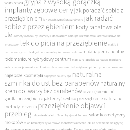
grypa z wysoką gorączką
warszawa
implanty zębowe ceny
jak poradzić sobie z
jak radzić
przeziębieniem
jak powstrzymać przeziębienie
sobie z przeziębieniem
kody rabatowe ole
ole
kosmetyki do sauny
kosmetyki do solarium
Kriolipoliza warszawa
laserowe usuwanie
lek do picia na przeziębienie
zmarszczek
makijaż
makijaż permanentny
permanentny oczu
Makijaż permanentny Warszawa centrum
łódź
manicure hybrydowy centrum
manicure japoński warszawa
manicure
wola rezerwacja
masaż lomi lomi wrocław
mezoterapia bezigłowa opinie
mydło z nanosrebrem
naturalna
najlepsze kosmetyki
najlepsze pakiety spa
szminka do ust bez parabenów
naturalny
krem do twarzy bez parabenów
przeziębienie ból
gardła
przeziębienie jak leczyć szybko
przeziębienie naturalne
przeziębienie objawy i
metody leczenia
przebieg
salon kosmetyczny
rekonstrukcja joico
Salon fryzjerski Bemowo
mokotów
salon kosmetyczny warszawa mokotów
skuteczne leki na przeziębienie i grypę
skuteczne metody na przeziębienie
Soda na przeziębienie