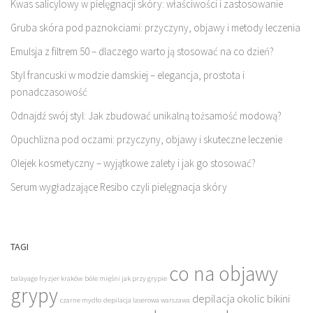
Kwas salicylowy w pielęgnacji skóry: właściwości i zastosowanie
Gruba skóra pod paznokciami: przyczyny, objawy i metody leczenia
Emulsja z filtrem 50 – dlaczego warto ją stosować na co dzień?
Styl francuski w modzie damskiej – elegancja, prostota i
ponadczasowość
Odnajdź swój styl: Jak zbudować unikalną tożsamość modową?
Opuchlizna pod oczami: przyczyny, objawy i skuteczne leczenie
Olejek kosmetyczny – wyjątkowe zalety i jak go stosować?
Serum wygładzające Resibo czyli pielęgnacja skóry
TAGI
co na objawy
balayage fryzjer kraków
bóle mięśni jak przy grypie
grypy
depilacja okolic bikini
czarne mydło
depilacja laserowa warszawa