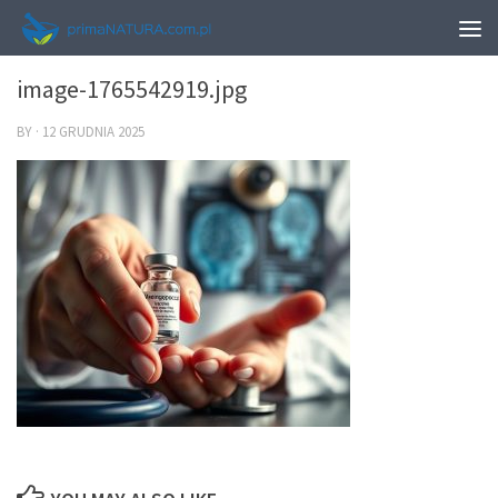
0
image-1765542919.jpg
BY
·
12 GRUDNIA 2025