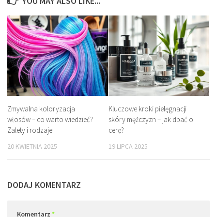
YOU MAY ALSO LIKE...
Zmywalna koloryzacja
Kluczowe kroki pielęgnacji
włosów – co warto wiedzieć?
skóry mężczyzn – jak dbać o
Zalety i rodzaje
cerę?
20 KWIETNIA 2025
19 LIPCA 2025
DODAJ KOMENTARZ
Komentarz
*