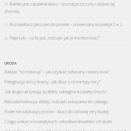
Bakteryjne zapalenie skóry – poznaj przyczyny i objawy tej
choroby
Rozświetlacz jako cień do powiek – uniwersalny kosmetyk 2 w 1
Pieprzyki – co to jest, rodzaje i jak je monitorować?
URODA
Makijaż "no make up" – jak uzyskać naturalny i świeży look?
Pielęgnacja skóry twarzy: Jak dbać o różne typy cery?
Jak długo utrzymują się efekty zabiegów kosmetycznych?
Mikrodermabrazja: efekty, rodzaje i wskazania do zabiegu
Puder nie zatykający porów – klucz do zdrowej cery tłustej
Czego unikać w kosmetykach: szkodliwe składniki i ich skutki