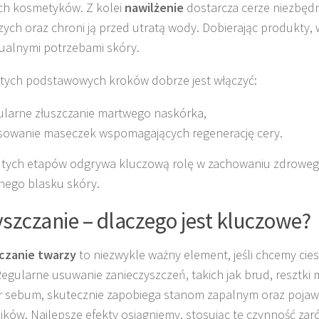
ch kosmetyków. Z kolei
nawilżenie
dostarcza cerze niezbęd
ych oraz chroni ją przed utratą wody. Dobierając produkty, 
ualnymi potrzebami skóry.
tych podstawowych kroków dobrze jest włączyć:
ularne złuszczanie martwego naskórka,
sowanie maseczek wspomagających regenerację cery.
 tych etapów odgrywa kluczową rolę w zachowaniu zdroweg
nego blasku skóry.
szczanie – dlaczego jest kluczowe?
czanie twarzy
to niezwykle ważny element, jeśli chcemy cie
Regularne usuwanie zanieczyszczeń, takich jak brud, resztki 
 sebum, skutecznie zapobiega stanom zapalnym oraz pojawi
ików. Najlepsze efekty osiągniemy, stosując tę czynność zaró