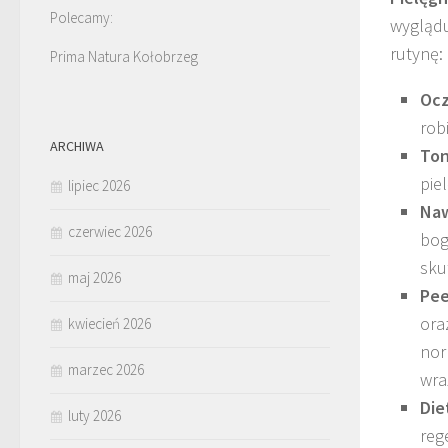
Polecamy:
wyglądu
rutynę:
Prima Natura Kołobrzeg
Ocz
rob
ARCHIWA
Ton
piel
lipiec 2026
Naw
czerwiec 2026
bog
sku
maj 2026
Pee
ora
kwiecień 2026
nor
marzec 2026
wra
Die
luty 2026
reg