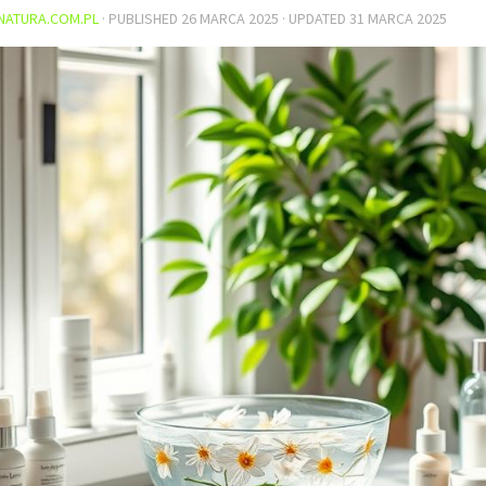
NATURA.COM.PL
· PUBLISHED
26 MARCA 2025
· UPDATED
31 MARCA 2025