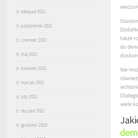
wieczor
listopad 2021
Starann
październik 2021
Dodatko
także r
czerwiec 2021
do dema
maj 2021
doskona
kwiecień 2021
Nie moż
również
marzec 2021
wchłani
Dlatego
luty 2021
wiele ko
styczeń 2021
Jaki
grudzień 2020
dem