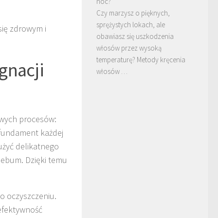
noc?
Czy marzysz o pięknych,
sprężystych lokach, ale
się zdrowym i
obawiasz się uszkodzenia
włosów przez wysoką
temperaturę? Metody kręcenia
gnacji
włosów …
owych procesów:
 fundament każdej
użyć delikatnego
sebum. Dzięki temu
po oczyszczeniu.
 efektywność