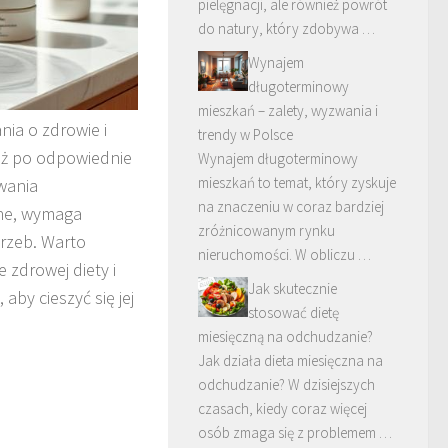
pielęgnacji, ale również powrót
do natury, który zdobywa …
Wynajem
długoterminowy
mieszkań – zalety, wyzwania i
nia o zdrowie i
trendy w Polsce
 aż po odpowiednie
Wynajem długoterminowy
mieszkań to temat, który zyskuje
wania
na znaczeniu w coraz bardziej
zne, wymaga
zróżnicowanym rynku
trzeb. Warto
nieruchomości. W obliczu …
e zdrowej diety i
Jak skutecznie
by cieszyć się jej
stosować dietę
miesięczną na odchudzanie?
Jak działa dieta miesięczna na
odchudzanie? W dzisiejszych
czasach, kiedy coraz więcej
osób zmaga się z problemem …