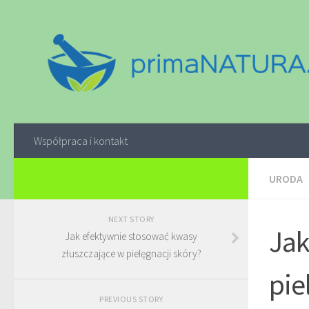
Współpraca i kontakt
URODA
NEXT STORY
Jak
Jak efektywnie stosować kwasy
złuszczające w pielęgnacji skóry?
pie
PREVIOUS STORY