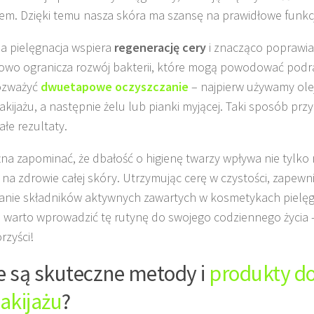
em. Dzięki temu nasza skóra ma szansę na prawidłowe funk
a pielęgnacja wspiera
regenerację cery
i znacząco poprawia 
wo ogranicza rozwój bakterii, które mogą powodować podra
ozważyć
dwuetapowe oczyszczanie
– najpierw używamy ole
kijażu, a następnie żelu lub pianki myjącej. Taki sposób pr
łe rezultaty.
na zapominać, że dbałość o higienę twarzy wpływa nie tylko n
 na zdrowie całej skóry. Utrzymując cerę w czystości, zapew
anie składników aktywnych zawartych w kosmetykach pielęg
 warto wprowadzić tę rutynę do swojego codziennego życia –
rzyści!
e są skuteczne metody i
produkty d
akijażu
?