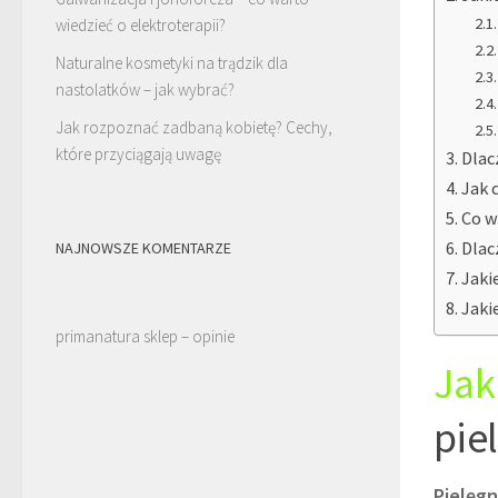
wiedzieć o elektroterapii?
Naturalne kosmetyki na trądzik dla
nastolatków – jak wybrać?
Jak rozpoznać zadbaną kobietę? Cechy,
które przyciągają uwagę
Dlac
Jak 
Co w
Dlac
NAJNOWSZE KOMENTARZE
Jaki
Jaki
primanatura sklep – opinie
Jak
pie
Pielęgn