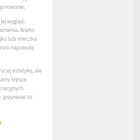
cjonowanie.
jej wygląd.
żnienia. Warto
jku lub mleczka
zynosi naprawdę
a jej estetykę, ale
niamy lepsze
nacyjnych.
 przyniesie to
o