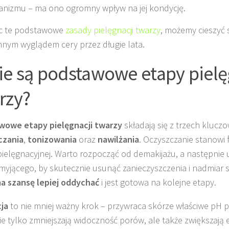
anizmu – ma ono ogromny wpływ na jej kondycję.
ąc te podstawowe
zasady pielęgnacji twarzy
, możemy cieszyć 
nym wyglądem cery przez długie lata.
ie są podstawowe etapy pielę
rzy?
wowe etapy pielęgnacji twarzy
składają się z trzech klucz
czania
,
tonizowania
oraz
nawilżania
. Oczyszczanie stanowi
pielęgnacyjnej. Warto rozpocząć od demakijażu, a następnie 
myjącego, by skutecznie usunąć zanieczyszczenia i nadmiar 
a szansę lepiej oddychać
i jest gotowa na kolejne etapy.
ja
to nie mniej ważny krok – przywraca skórze właściwe pH 
nie tylko zmniejszają widoczność porów, ale także zwiększają