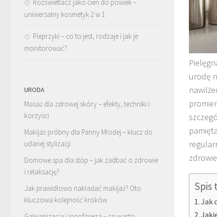
Rozświetlacz jako cień do powiek –
uniwersalny kosmetyk 2 w 1
Pieprzyki – co to jest, rodzaje i jak je
monitorować?
Pielęgn
urodę n
nawilże
URODA
promien
Masaż dla zdrowej skóry – efekty, techniki i
korzyści
szczegó
pamiętać
Makijaż próbny dla Panny Młodej – klucz do
regular
udanej stylizacji
zdrowie
Domowe spa dla stóp – jak zadbać o zdrowie
i relaksację?
Spis 
Jak prawidłowo nakładać makijaż? Oto
kluczowa kolejność kroków
Jak 
Jaki
Galwanizacja i jonoforeza – co warto