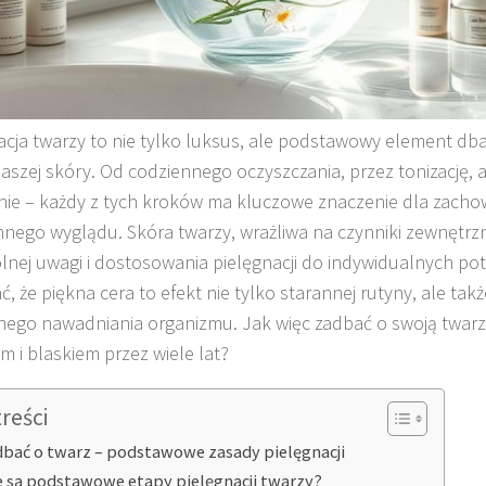
acja twarzy to nie tylko luksus, ale podstawowy element dba
aszej skóry. Od codziennego oczyszczania, przez tonizację,
nie – każdy z tych kroków ma kluczowe znaczenie dla zacho
nego wyglądu. Skóra twarzy, wrażliwa na czynniki zewnętr
lnej uwagi i dostosowania pielęgnacji do indywidualnych po
, że piękna cera to efekt nie tylko starannej rutyny, ale takż
nego nawadniania organizmu. Jak więc zadbać o swoją twarz, a
m i blaskiem przez wiele lat?
treści
dbać o twarz – podstawowe zasady pielęgnacji
e są podstawowe etapy pielęgnacji twarzy?