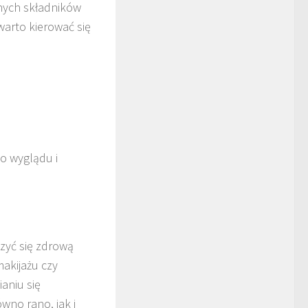
nych składników
warto kierować się
o wyglądu i
szyć się zdrową
makijażu czy
aniu się
wno rano, jak i