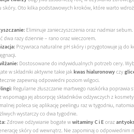
 skóry. Oto kilka podstawowych kroków, które warto wdroż
yszczanie:
Eliminuje zanieczyszczenia oraz nadmiar sebum. 
ić dwa razy dziennie – rano oraz wieczorem.
izacja:
Przywraca naturalne pH skóry i przygotowuje ją do 
ęgnacji.
ilżanie:
Dostosowane do indywidualnych potrzeb cery. Wybi
ate w składniki aktywne takie jak
kwas hialuronowy
czy
glic
tecznie zapewnią odpowiedni poziom wilgoci.
lingi:
Regularne złuszczanie martwego naskórka poprawia s
z wspomaga jej absorpcję składników odżywczych z kosmety
malnej poleca się aplikację peelingu raz w tygodniu, natomia
żliwych wystarczy co dwa tygodnie.
ta:
Zdrowe odżywianie bogate w
witaminy C i E
oraz
antyok
enerację skóry od wewnątrz. Nie zapominaj o odpowiednim 