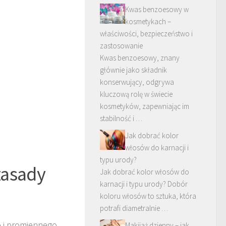
Kwas benzoesowy w
kosmetykach –
właściwości, bezpieczeństwo i
zastosowanie
Kwas benzoesowy, znany
głównie jako składnik
konserwujący, odgrywa
kluczową rolę w świecie
kosmetyków, zapewniając im
stabilność i …
Jak dobrać kolor
włosów do karnacji i
typu urody?
zasady
Jak dobrać kolor włosów do
karnacji i typu urody? Dobór
koloru włosów to sztuka, która
potrafi diametralnie …
 i promiennego
Makijaż dzienny – jak