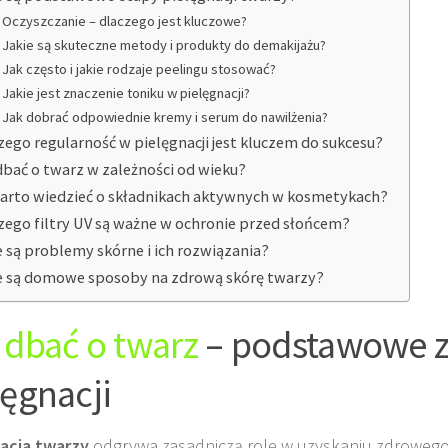
Oczyszczanie – dlaczego jest kluczowe?
Jakie są skuteczne metody i produkty do demakijażu?
Jak często i jakie rodzaje peelingu stosować?
Jakie jest znaczenie toniku w pielęgnacji?
Jak dobrać odpowiednie kremy i serum do nawilżenia?
zego regularność w pielęgnacji jest kluczem do sukcesu?
dbać o twarz w zależności od wieku?
arto wiedzieć o składnikach aktywnych w kosmetykach?
zego filtry UV są ważne w ochronie przed słońcem?
e są problemy skórne i ich rozwiązania?
e są domowe sposoby na zdrową skórę twarzy?
 dbać o twarz
– podstawowe 
lęgnacji
acja twarzy
odgrywa zasadniczą rolę w uzyskaniu zdrowego