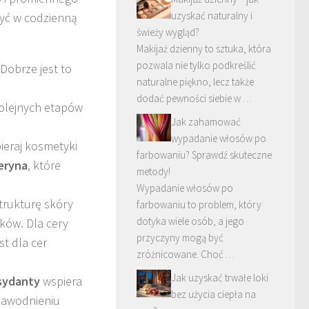
uzyskać naturalny i
yć w codzienną
świeży wygląd?
Makijaż dzienny to sztuka, która
pozwala nie tylko podkreślić
Dobrze jest to
naturalne piękno, lecz także
dodać pewności siebie w …
kolejnych etapów
Jak zahamować
wypadanie włosów po
eraj kosmetyki
farbowaniu? Sprawdź skuteczne
eryna
, które
metody!
Wypadanie włosów po
trukturę skóry
farbowaniu to problem, który
dotyka wiele osób, a jego
ków. Dla cery
przyczyny mogą być
st dla cer
zróżnicowane. Choć …
Jak uzyskać trwałe loki
sydanty
wspiera
bez użycia ciepła na
nawodnieniu