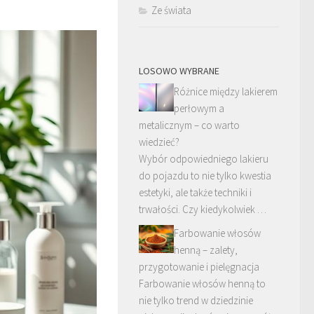
Ze świata
LOSOWO WYBRANE
Różnice między lakierem
perłowym a
metalicznym – co warto
wiedzieć?
Wybór odpowiedniego lakieru
do pojazdu to nie tylko kwestia
estetyki, ale także techniki i
trwałości. Czy kiedykolwiek …
Farbowanie włosów
henną – zalety,
przygotowanie i pielęgnacja
Farbowanie włosów henną to
nie tylko trend w dziedzinie