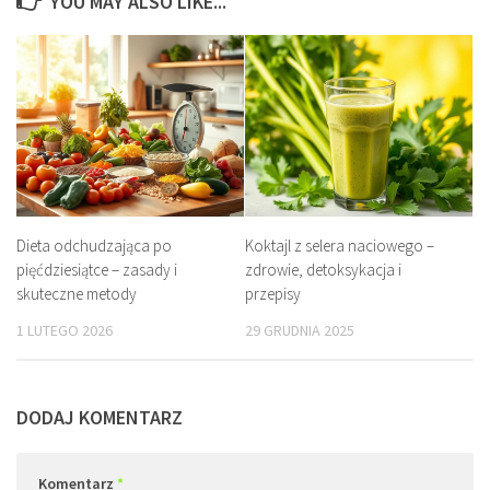
YOU MAY ALSO LIKE...
Dieta odchudzająca po
Koktajl z selera naciowego –
pięćdziesiątce – zasady i
zdrowie, detoksykacja i
skuteczne metody
przepisy
1 LUTEGO 2026
29 GRUDNIA 2025
DODAJ KOMENTARZ
Komentarz
*