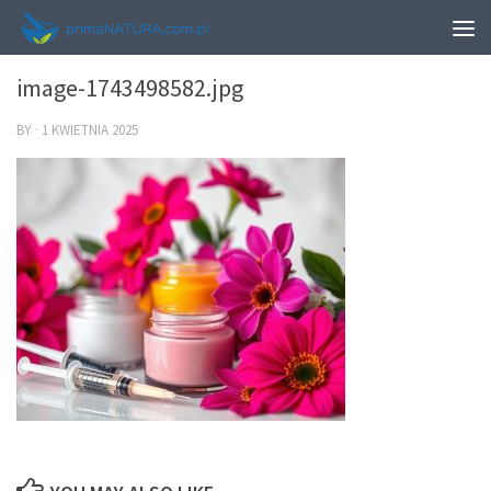
0
image-1743498582.jpg
BY
·
1 KWIETNIA 2025