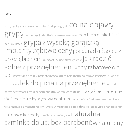
TAGI
co na objawy
balayage fryzjer kraków
bóle mięśni jak przy grypie
grypy
depilacja okolic bikini
czarne mydło
depilacja laserowa warszawa
grypa z wysoką gorączką
warszawa
implanty zębowe ceny
jak poradzić sobie z
jak radzić
przeziębieniem
jak powstrzymać przeziębienie
sobie z przeziębieniem
kody rabatowe ole
ole
kosmetyki do sauny
kosmetyki do solarium
Kriolipoliza warszawa
laserowe usuwanie
lek do picia na przeziębienie
zmarszczek
makijaż
makijaż permanentny
permanentny oczu
Makijaż permanentny Warszawa centrum
łódź
manicure hybrydowy centrum
manicure japoński warszawa
manicure
wola rezerwacja
masaż lomi lomi wrocław
mezoterapia bezigłowa opinie
mydło z nanosrebrem
naturalna
najlepsze kosmetyki
najlepsze pakiety spa
szminka do ust bez parabenów
naturalny