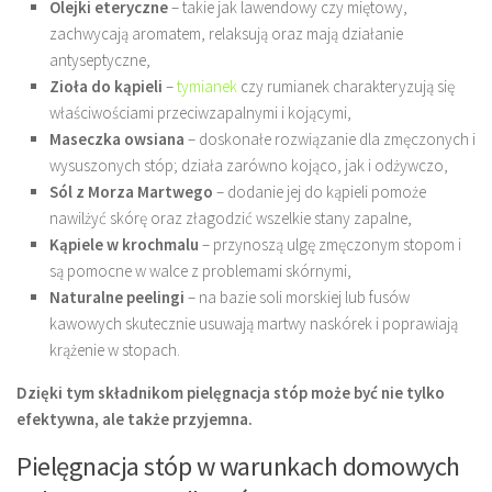
Olejki eteryczne
– takie jak lawendowy czy miętowy,
zachwycają aromatem, relaksują oraz mają działanie
antyseptyczne,
Zioła do kąpieli
–
tymianek
czy rumianek charakteryzują się
właściwościami przeciwzapalnymi i kojącymi,
Maseczka owsiana
– doskonałe rozwiązanie dla zmęczonych i
wysuszonych stóp; działa zarówno kojąco, jak i odżywczo,
Sól z Morza Martwego
– dodanie jej do kąpieli pomoże
nawilżyć skórę oraz złagodzić wszelkie stany zapalne,
Kąpiele w krochmalu
– przynoszą ulgę zmęczonym stopom i
są pomocne w walce z problemami skórnymi,
Naturalne peelingi
– na bazie soli morskiej lub fusów
kawowych skutecznie usuwają martwy naskórek i poprawiają
krążenie w stopach.
Dzięki tym składnikom pielęgnacja stóp może być nie tylko
efektywna, ale także przyjemna.
Pielęgnacja stóp w warunkach domowych