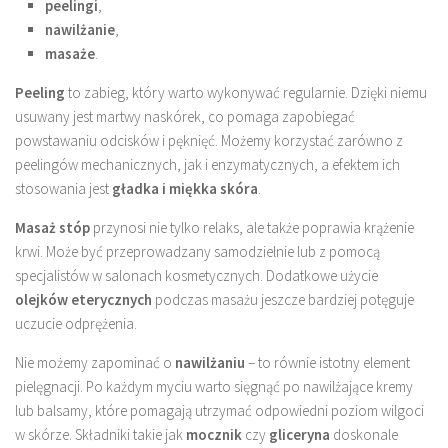
peelingi
,
nawilżanie
,
masaże
.
Peeling
to zabieg, który warto wykonywać regularnie. Dzięki niemu
usuwany jest martwy naskórek, co pomaga zapobiegać
powstawaniu odcisków i pęknięć. Możemy korzystać zarówno z
peelingów mechanicznych, jak i enzymatycznych, a efektem ich
stosowania jest
gładka i miękka skóra
.
Masaż stóp
przynosi nie tylko relaks, ale także poprawia krążenie
krwi. Może być przeprowadzany samodzielnie lub z pomocą
specjalistów w salonach kosmetycznych. Dodatkowe użycie
olejków eterycznych
podczas masażu jeszcze bardziej potęguje
uczucie odprężenia.
Nie możemy zapominać o
nawilżaniu
– to równie istotny element
pielęgnacji. Po każdym myciu warto sięgnąć po nawilżające kremy
lub balsamy, które pomagają utrzymać odpowiedni poziom wilgoci
w skórze. Składniki takie jak
mocznik
czy
gliceryna
doskonale