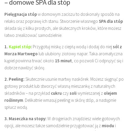
– domowe SPA dla stóp
Pielęgnacja stóp
w domowym zaciszu to doskonały sposób na
relaks oraz poprawę ich stanu. Stworzenie własnego
SPA dla stóp
składa się z kilku prostych, ale skutecznych kroków, które możesz
łatwo zrealizować samodzielnie.
1.
Kąpiel stóp
:
Przygotuj miskę z ciepłą wodą i dodaj do niej
sól z
Morza Martwego
lub ulubiony ziołowy napar. Taka aromatyczna
kąpiel powinna trwać około
15 minut
, co pozwoli Ci odprężyć się i
dobrze nawilżyć skórę.
2. Peeling:
Skutecznie usunie martwy naskórek. Możesz sięgnąć po
gotowy produkt lub stworzyć własną mieszankę z naturalnych
składników – na przykład
cukru
czy
soli
wymieszanej z
olejem
roślinnym
. Delikatnie wmasuj peeling w skórę stóp, a następnie
spłucz wodą.
3. Maseczka na stopy:
W drogeriach znajdziesz wiele gotowych
opcji, ale możesz także samodzielnie przygotować ją z
miodu
i