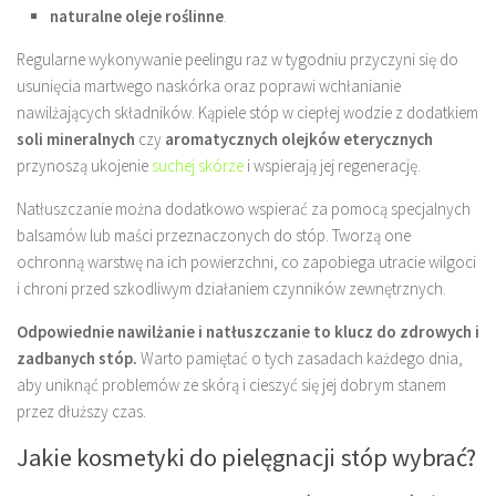
naturalne oleje roślinne
.
Regularne wykonywanie peelingu raz w tygodniu przyczyni się do
usunięcia martwego naskórka oraz poprawi wchłanianie
nawilżających składników. Kąpiele stóp w ciepłej wodzie z dodatkiem
soli mineralnych
czy
aromatycznych olejków eterycznych
przynoszą ukojenie
suchej skórze
i wspierają jej regenerację.
Natłuszczanie można dodatkowo wspierać za pomocą specjalnych
balsamów lub maści przeznaczonych do stóp. Tworzą one
ochronną warstwę na ich powierzchni, co zapobiega utracie wilgoci
i chroni przed szkodliwym działaniem czynników zewnętrznych.
Odpowiednie nawilżanie i natłuszczanie to klucz do zdrowych i
zadbanych stóp.
Warto pamiętać o tych zasadach każdego dnia,
aby uniknąć problemów ze skórą i cieszyć się jej dobrym stanem
przez dłuższy czas.
Jakie kosmetyki do pielęgnacji stóp wybrać?