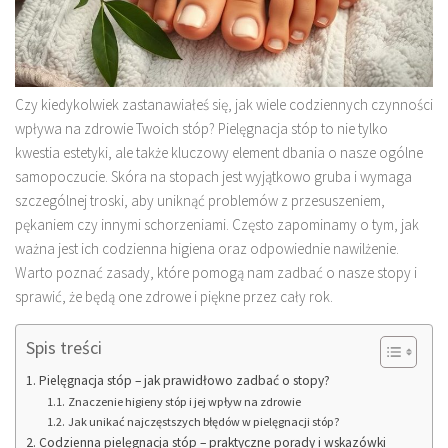
Czy kiedykolwiek zastanawiałeś się, jak wiele codziennych czynności
wpływa na zdrowie Twoich stóp? Pielęgnacja stóp to nie tylko
kwestia estetyki, ale także kluczowy element dbania o nasze ogólne
samopoczucie. Skóra na stopach jest wyjątkowo gruba i wymaga
szczególnej troski, aby uniknąć problemów z przesuszeniem,
pękaniem czy innymi schorzeniami. Często zapominamy o tym, jak
ważna jest ich codzienna higiena oraz odpowiednie nawilżenie.
Warto poznać zasady, które pomogą nam zadbać o nasze stopy i
sprawić, że będą one zdrowe i piękne przez cały rok.
Spis treści
Pielęgnacja stóp – jak prawidłowo zadbać o stopy?
Znaczenie higieny stóp i jej wpływ na zdrowie
Jak unikać najczęstszych błędów w pielęgnacji stóp?
Codzienna pielęgnacja stóp – praktyczne porady i wskazówki