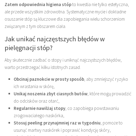
Zatem odpowiednia higiena stóp
to kwestia nie tylko estetyczna,
ale przede wszystkim zdrowotna. Systematyczne mycie i dokładne
osuszanie stóp są kluczowe dla zapobiegania wielu schorzeniom
związanym z tym obszarem ciała.
Jak unikać najczęstszych błędów w
pielęgnacji stóp?
Aby skutecznie zadbać o stopy i uniknąć najczęstszych błędów,
warto przestrzegać kilku istotnych zasad.
Obcinaj paznokcie w prosty sposób
, aby zmniejszyć ryzyko
ich wrastania w skórę,
Unikaj noszenia zbyt ciasnych butów
, które mogą prowadzić
do odcisków oraz otarć,
Regularnie nawilżaj stopy
, co zapobiega powstawaniu
zrogowaciałego naskórka,
Stosuj peeling przynajmniej raz w tygodniu
; pomoże to
usunąć martwy naskórek i poprawić kondycję skóry,