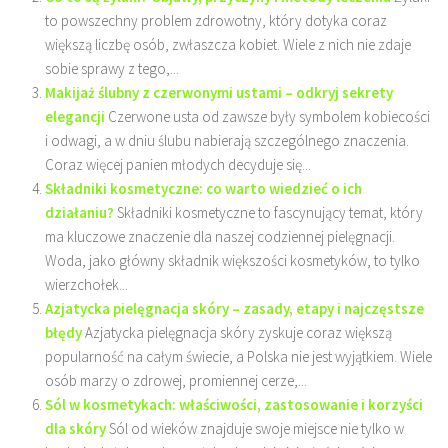
to powszechny problem zdrowotny, który dotyka coraz
większą liczbę osób, zwłaszcza kobiet. Wiele z nich nie zdaje
sobie sprawy z tego,...
Makijaż ślubny z czerwonymi ustami – odkryj sekrety
elegancji
Czerwone usta od zawsze były symbolem kobiecości
i odwagi, a w dniu ślubu nabierają szczególnego znaczenia.
Coraz więcej panien młodych decyduje się...
Składniki kosmetyczne: co warto wiedzieć o ich
działaniu?
Składniki kosmetyczne to fascynujący temat, który
ma kluczowe znaczenie dla naszej codziennej pielęgnacji.
Woda, jako główny składnik większości kosmetyków, to tylko
wierzchołek...
Azjatycka pielęgnacja skóry – zasady, etapy i najczęstsze
błędy
Azjatycka pielęgnacja skóry zyskuje coraz większą
popularność na całym świecie, a Polska nie jest wyjątkiem. Wiele
osób marzy o zdrowej, promiennej cerze,...
Sól w kosmetykach: właściwości, zastosowanie i korzyści
dla skóry
Sól od wieków znajduje swoje miejsce nie tylko w