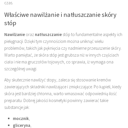
czas.
Właściwe nawilżanie i natłuszczanie skóry
stóp
Nawilżanie
oraz
natłuszczanie
stóp to fundamentalne aspekty ich
pielęgnacji. Dzięki tym czynnościom można uniknąć wielu
problemów, takich jak pęknięcia czy nadmierne przesuszenie skóry.
Warto pamiętać, że skóra stóp jest grubsza niż w innych częściach
ciała i nie ma gruczołów łojowych, co sprawia, iż wymaga ona
szczególnej uwagi.
Aby skutecznie nawilżyć stopy, zaleca się stosowanie kremów
zawierających składniki nawilżające i zmiękczające. Po kąpieli, kiedy
skóra jest bardziej chłonna, warto wmasować odpowiednią ilość
preparatu. Dobrej jakości kosmetyki powinny zawierać takie
substancje jak:
mocznik
,
gliceryna
,