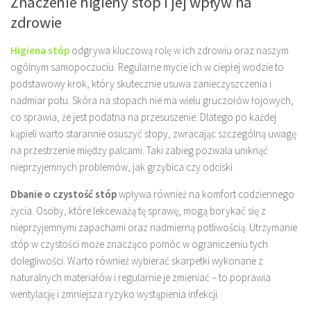
Znaczenie higieny stóp i jej wpływ na
zdrowie
Higiena stóp
odgrywa kluczową rolę w ich zdrowiu oraz naszym
ogólnym samopoczuciu. Regularne mycie ich w ciepłej wodzie to
podstawowy krok, który skutecznie usuwa zanieczyszczenia i
nadmiar potu. Skóra na stopach nie ma wielu gruczołów łojowych,
co sprawia, że jest podatna na przesuszenie. Dlatego po każdej
kąpieli warto starannie osuszyć stopy, zwracając szczególną uwagę
na przestrzenie między palcami. Taki zabieg pozwala uniknąć
nieprzyjemnych problemów, jak grzybica czy odciski.
Dbanie o czystość stóp
wpływa również na komfort codziennego
życia. Osoby, które lekceważą tę sprawę, mogą borykać się z
nieprzyjemnymi zapachami oraz nadmierną potliwością. Utrzymanie
stóp w czystości może znacząco pomóc w ograniczeniu tych
dolegliwości. Warto również wybierać skarpetki wykonane z
naturalnych materiałów i regularnie je zmieniać – to poprawia
wentylację i zmniejsza ryzyko wystąpienia infekcji.