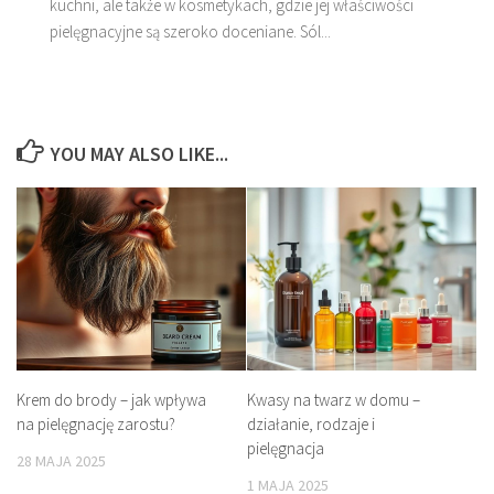
kuchni, ale także w kosmetykach, gdzie jej właściwości
pielęgnacyjne są szeroko doceniane. Sól...
YOU MAY ALSO LIKE...
Krem do brody – jak wpływa
Kwasy na twarz w domu –
na pielęgnację zarostu?
działanie, rodzaje i
pielęgnacja
28 MAJA 2025
1 MAJA 2025