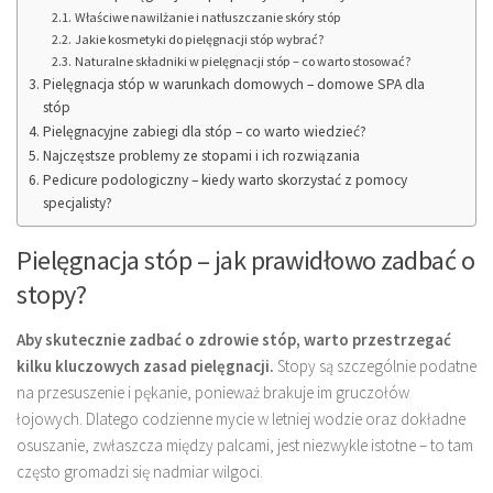
Właściwe nawilżanie i natłuszczanie skóry stóp
Jakie kosmetyki do pielęgnacji stóp wybrać?
Naturalne składniki w pielęgnacji stóp – co warto stosować?
Pielęgnacja stóp w warunkach domowych – domowe SPA dla
stóp
Pielęgnacyjne zabiegi dla stóp – co warto wiedzieć?
Najczęstsze problemy ze stopami i ich rozwiązania
Pedicure podologiczny – kiedy warto skorzystać z pomocy
specjalisty?
Pielęgnacja stóp – jak prawidłowo zadbać o
stopy?
Aby skutecznie zadbać o zdrowie stóp, warto przestrzegać
kilku kluczowych zasad pielęgnacji.
Stopy są szczególnie podatne
na przesuszenie i pękanie, ponieważ brakuje im gruczołów
łojowych. Dlatego codzienne mycie w letniej wodzie oraz dokładne
osuszanie, zwłaszcza między palcami, jest niezwykle istotne – to tam
często gromadzi się nadmiar wilgoci.