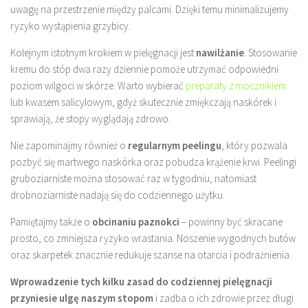
uwagę na przestrzenie między palcami. Dzięki temu minimalizujemy
ryzyko wystąpienia grzybicy.
Kolejnym istotnym krokiem w pielęgnacji jest
nawilżanie
. Stosowanie
kremu do stóp dwa razy dziennie pomoże utrzymać odpowiedni
poziom wilgoci w skórze. Warto wybierać
preparaty z mocznikiem
lub kwasem salicylowym, gdyż skutecznie zmiękczają naskórek i
sprawiają, że stopy wyglądają zdrowo.
Nie zapominajmy również o
regularnym peelingu
, który pozwala
pozbyć się martwego naskórka oraz pobudza krążenie krwi. Peelingi
gruboziarniste można stosować raz w tygodniu, natomiast
drobnoziarniste nadają się do codziennego użytku.
Pamiętajmy także o
obcinaniu paznokci
– powinny być skracane
prosto, co zmniejsza ryzyko wrastania. Noszenie wygodnych butów
oraz skarpetek znacznie redukuje szanse na otarcia i podrażnienia.
Wprowadzenie tych kilku zasad do codziennej pielęgnacji
przyniesie ulgę naszym stopom
i zadba o ich zdrowie przez długi