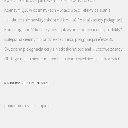
Kwas azelainowy – jak działa i jakie ma właściwości?
Koenzym Q10 w kosmetykach – właściwości i efekty działania
Jak skutecznie nawilżyć skórę od środka? Poznaj zasady pielęgnacji
Komedogenność kosmetyków – jak wybrać odpowiednie produkty?
Balejaż na ciemnym blondzie – technika, pielęgnacja i efekty 3D
Skuteczna pielęgnacja cery z niedoskonałościami: kluczowe zasady
Obsługa najmu nieruchomości – co warto wiedzieć i jakie korzyści?
NAJNOWSZE KOMENTARZE
primanatura sklep – opinie