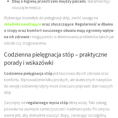
Dbaj o higienę przestrzeni między palcami
; starannie myj i
osuszaj te miejsca.
Wybierając kosmetyki do pielęgnacji stóp, zwróć uwagę na
składniki nawilżające
oraz złuszczające
.
Regularność w dbaniu
o stopy oraz komfort noszonego obuwia mają ogromny wpływ
na ich zdrowie
i mogą pomóc w eliminowaniu problemów takich jak
odciski czy zrogowacenia.
Codzienna pielęgnacja stóp – praktyczne
porady i wskazówki
Codzienna pielęgnacja stóp
jest kluczowa dla ich zdrowia oraz
komfortu. Wprowadzenie kilku prostych, ale skutecznych nawyków
do swojej codziennej rutyny może znacząco poprawić stan naszych
stóp.
Zacznijmy od
regularnego mycia stóp
letnią wodą. Taki zabieg
pozwala na usunięcie zanieczyszczeń i nadmiaru potu. Po umyciu
ważne jest, aby dokładnie osuszyć stopy, zwracając szczególną