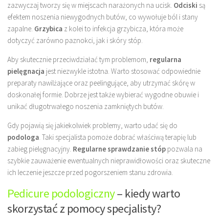
zazwyczaj tworzy się w miejscach narażonych na ucisk.
Odciski
są
efektem noszenia niewygodnych butów, co wywołuje ból i stany
zapalne.
Grzybica
z kolei to infekcja grzybicza, która może
dotyczyć zarówno paznokci, jak i skóry stóp.
Aby skutecznie przeciwdziałać tym problemom,
regularna
pielęgnacja
jest niezwykle istotna. Warto stosować odpowiednie
preparaty nawilżające oraz peelingujące, aby utrzymać skórę w
doskonałej formie. Dobrze jest także wybierać wygodne obuwie i
unikać długotrwałego noszenia zamkniętych butów.
Gdy pojawią się jakiekolwiek problemy, warto udać się do
podologa
. Taki specjalista pomoże dobrać właściwą terapię lub
zabieg pielęgnacyjny.
Regularne sprawdzanie stóp
pozwala na
szybkie zauważenie ewentualnych nieprawidłowości oraz skuteczne
ich leczenie jeszcze przed pogorszeniem stanu zdrowia.
Pedicure podologiczny
– kiedy warto
skorzystać z pomocy specjalisty?