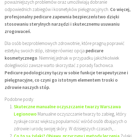
poważniejszych problemów oraz umożliwiają dobranie
odpowiednich zabiegów i kosmetyków pielęgnacyjnych.
Co więcej,
profesjonalny pedicure zapewnia bezpieczeństwo dzięki
stosowaniu sterylnych narzędzi i skutecznemu usuwaniu
zrogowaceń.
Dla osób bezproblemowych zdrowotnie, które pragną poprawić
estetykę swoich stóp, istnieje również opcja
pedicure
kosmetycznego
. Niemniej jednak w przypadku jakichkolwiek
dolegliwości zawsze warto skorzystać z porady fachowca.
Pedicure podologiczny łączy w sobie funkcje terapeutyczne i
pielęgnacyjne, co czyni go istotnym elementem troski o
zdrowie naszych stóp.
Podobne posty:
Skuteczne manualne oczyszczanie twarzy Warszawa
Legionowo
Manualne oczyszczanie twarzy to zabieg, który
zyskuje coraz większą popularność wśród osób dbających o
zdrowie i urodę swojej skóry. W dzisiejszych czasach,...
Co to są żylaki? Objawy, przyczyny i metody leczenia
Żylaki