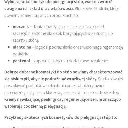
Wybierając kosmetyki do pielęgnacji stóp, warto zwrócić
uwagę na ich skład oraz właściwości.
Kluczowe składniki, które
powinny znaleźć się w tych produktach, to:
mocznik
– działa nawilżająco i zmiękczająco, co jest
szczególnie istotne dla osób borykających się z suchą lub
szorstką skórą,
alantoina
– łagodzi podrażnienia oraz wspomaga regenerację
naskórka,
pantenol
– zapewnia ukojenie i dodatkowe nawilżenie.
Dobrze dobrane kosmetyki do stóp powinny charakteryzować
się niskim pH, aby nie podrażniać wrażliwej skóry.
Warto również
poszukiwać produktów o działaniu przeciwbakteryjnym i
przeciwgrzybiczym – to kluczowy element w trosce o zdrowie stóp.
Kremy nawilżające, peelingi czy regenerujące serum znacząco
wspierają codzienną pielęgnację.
Przykłady skutecznych kosmetyków do pielęgnacji stóp to: