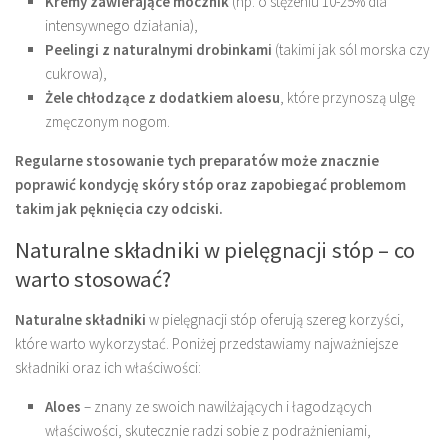
Kremy zawierające mocznik
(np. o stężeniu 10-25% dla
intensywnego działania),
Peelingi z naturalnymi drobinkami
(takimi jak sól morska czy
cukrowa),
Żele chłodzące z dodatkiem aloesu
, które przynoszą ulgę
zmęczonym nogom.
Regularne stosowanie tych preparatów może znacznie
poprawić kondycję skóry stóp oraz zapobiegać problemom
takim jak pęknięcia czy odciski.
Naturalne składniki w pielęgnacji stóp – co
warto stosować?
Naturalne składniki
w pielęgnacji stóp oferują szereg korzyści,
które warto wykorzystać. Poniżej przedstawiamy najważniejsze
składniki oraz ich właściwości:
Aloes
– znany ze swoich nawilżających i łagodzących
właściwości, skutecznie radzi sobie z podrażnieniami,