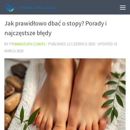
URODA
Jak prawidłowo dbać o stopy? Porady i
najczęstsze błędy
BY
PRIMANATURA.COM.PL
· PUBLISHED
12 CZERWCA 2025
· UPDATED
31
MARCA 2025