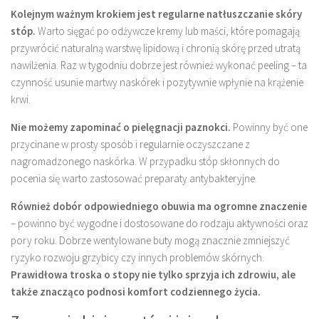
Kolejnym ważnym krokiem jest regularne natłuszczanie skóry
stóp.
Warto sięgać po odżywcze kremy lub maści, które pomagają
przywrócić naturalną warstwę lipidową i chronią skórę przed utratą
nawilżenia. Raz w tygodniu dobrze jest również wykonać peeling – ta
czynność usunie martwy naskórek i pozytywnie wpłynie na krążenie
krwi.
Nie możemy zapominać o pielęgnacji paznokci.
Powinny być one
przycinane w prosty sposób i regularnie oczyszczane z
nagromadzonego naskórka. W przypadku stóp skłonnych do
pocenia się warto zastosować preparaty antybakteryjne.
Również dobór odpowiedniego obuwia ma ogromne znaczenie
– powinno być wygodne i dostosowane do rodzaju aktywności oraz
pory roku. Dobrze wentylowane buty mogą znacznie zmniejszyć
ryzyko rozwoju grzybicy czy innych problemów skórnych.
Prawidłowa troska o stopy nie tylko sprzyja ich zdrowiu, ale
także znacząco podnosi komfort codziennego życia.