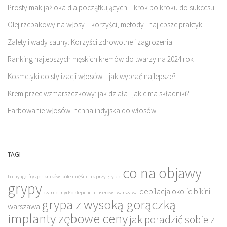
Prosty makijaż oka dla początkujących – krok po kroku do sukcesu
Olej rzepakowy na włosy – korzyści, metody i najlepsze praktyki
Zalety i wady sauny: Korzyści zdrowotne i zagrożenia
Ranking najlepszych męskich kremów do twarzy na 2024 rok
Kosmetyki do stylizacji włosów – jak wybrać najlepsze?
Krem przeciwzmarszczkowy: jak działa i jakie ma składniki?
Farbowanie włosów: henna indyjska do włosów
TAGI
co na objawy
balayage fryzjer kraków
bóle mięśni jak przy grypie
grypy
depilacja okolic bikini
czarne mydło
depilacja laserowa warszawa
grypa z wysoką gorączką
warszawa
implanty zębowe ceny
jak poradzić sobie z