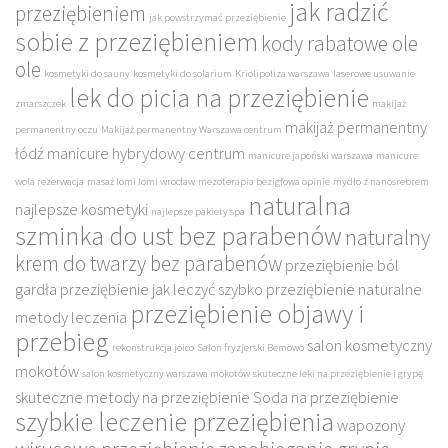
jak radzić
przeziębieniem
jak powstrzymać przeziębienie
sobie z przeziębieniem
kody rabatowe ole
ole
kosmetyki do sauny
kosmetyki do solarium
Kriolipoliza warszawa
laserowe usuwanie
lek do picia na przeziębienie
zmarszczek
makijaż
makijaż permanentny
permanentny oczu
Makijaż permanentny Warszawa centrum
łódź
manicure hybrydowy centrum
manicure japoński warszawa
manicure
wola rezerwacja
masaż lomi lomi wrocław
mezoterapia bezigłowa opinie
mydło z nanosrebrem
naturalna
najlepsze kosmetyki
najlepsze pakiety spa
szminka do ust bez parabenów
naturalny
krem do twarzy bez parabenów
przeziębienie ból
gardła
przeziębienie jak leczyć szybko
przeziębienie naturalne
przeziębienie objawy i
metody leczenia
przebieg
salon kosmetyczny
rekonstrukcja joico
Salon fryzjerski Bemowo
mokotów
salon kosmetyczny warszawa mokotów
skuteczne leki na przeziębienie i grypę
skuteczne metody na przeziębienie
Soda na przeziębienie
szybkie leczenie przeziębienia
wapozony