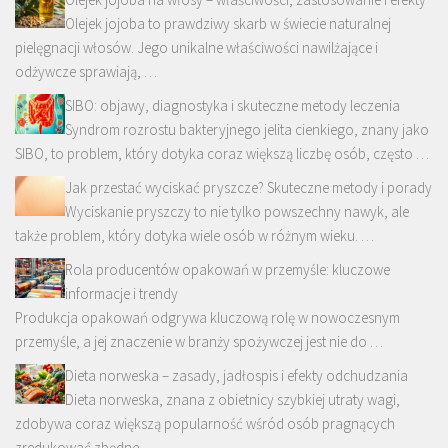
Olejek jojoba to prawdziwy skarb w świecie naturalnej
pielęgnacji włosów. Jego unikalne właściwości nawilżające i
odżywcze sprawiają, …
SIBO: objawy, diagnostyka i skuteczne metody leczenia
Syndrom rozrostu bakteryjnego jelita cienkiego, znany jako
SIBO, to problem, który dotyka coraz większą liczbę osób, często …
Jak przestać wyciskać pryszcze? Skuteczne metody i porady
Wyciskanie pryszczy to nie tylko powszechny nawyk, ale
także problem, który dotyka wiele osób w różnym wieku. …
Rola producentów opakowań w przemyśle: kluczowe
informacje i trendy
Produkcja opakowań odgrywa kluczową rolę w nowoczesnym
przemyśle, a jej znaczenie w branży spożywczej jest nie do …
Dieta norweska – zasady, jadłospis i efekty odchudzania
Dieta norweska, znana z obietnicy szybkiej utraty wagi,
zdobywa coraz większą popularność wśród osób pragnących
zredukować zbędne …