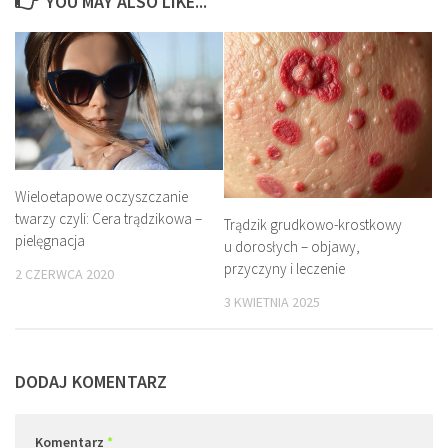
YOU MAY ALSO LIKE...
Wieloetapowe oczyszczanie
twarzy czyli: Cera trądzikowa –
Trądzik grudkowo-krostkowy
pielęgnacja
u dorosłych – objawy,
przyczyny i leczenie
2 CZERWCA 2020
3 KWIETNIA 2025
DODAJ KOMENTARZ
Komentarz
*