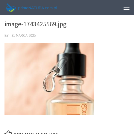
0
image-1743425569.jpg
BY
·
31 MARCA 2025