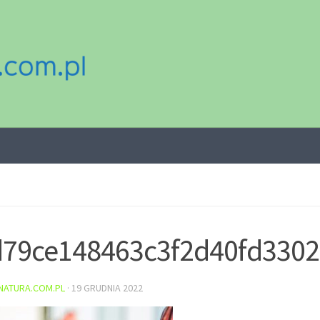
d79ce148463c3f2d40fd3302
NATURA.COM.PL
·
19 GRUDNIA 2022