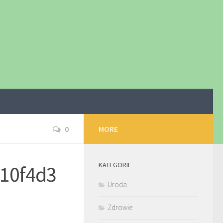
0
MORE
KATEGORIE
10f4d3
Uroda
Zdrowie