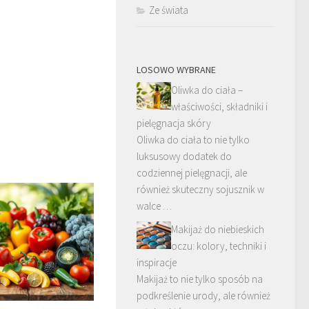
Ze świata
LOSOWO WYBRANE
Oliwka do ciała –
właściwości, składniki i
pielęgnacja skóry
Oliwka do ciała to nie tylko
luksusowy dodatek do
codziennej pielęgnacji, ale
również skuteczny sojusznik w
walce …
Makijaż do niebieskich
oczu: kolory, techniki i
inspiracje
Makijaż to nie tylko sposób na
podkreślenie urody, ale również