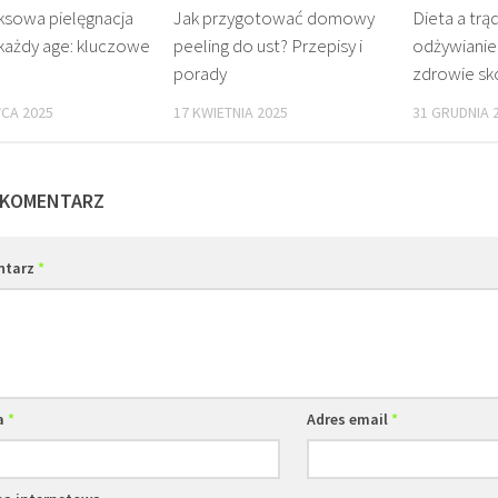
sowa pielęgnacja
Jak przygotować domowy
Dieta a trąd
każdy age: kluczowe
peeling do ust? Przepisy i
odżywianie
porady
zdrowie sk
CA 2025
17 KWIETNIA 2025
31 GRUDNIA 
 KOMENTARZ
ntarz
*
a
*
Adres email
*