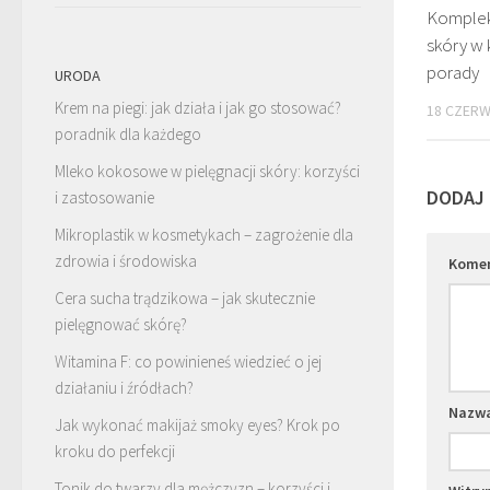
Komplek
skóry w 
porady
URODA
Krem na piegi: jak działa i jak go stosować?
18 CZERW
poradnik dla każdego
Mleko kokosowe w pielęgnacji skóry: korzyści
DODAJ
i zastosowanie
Mikroplastik w kosmetykach – zagrożenie dla
zdrowia i środowiska
Kome
Cera sucha trądzikowa – jak skutecznie
pielęgnować skórę?
Witamina F: co powinieneś wiedzieć o jej
działaniu i źródłach?
Nazw
Jak wykonać makijaż smoky eyes? Krok po
kroku do perfekcji
Tonik do twarzy dla mężczyzn – korzyści i