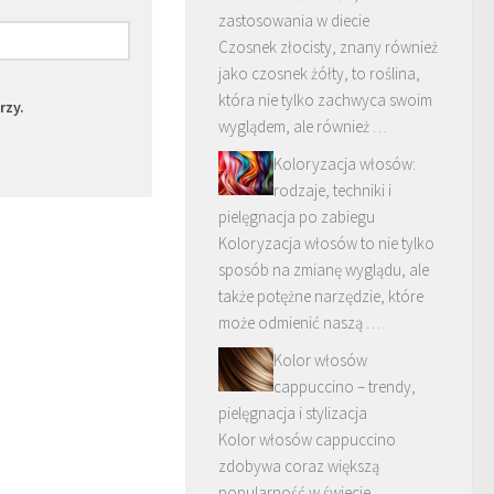
zastosowania w diecie
Czosnek złocisty, znany również
jako czosnek żółty, to roślina,
która nie tylko zachwyca swoim
rzy.
wyglądem, ale również …
Koloryzacja włosów:
rodzaje, techniki i
pielęgnacja po zabiegu
Koloryzacja włosów to nie tylko
sposób na zmianę wyglądu, ale
także potężne narzędzie, które
może odmienić naszą …
Kolor włosów
cappuccino – trendy,
pielęgnacja i stylizacja
Kolor włosów cappuccino
zdobywa coraz większą
popularność w świecie