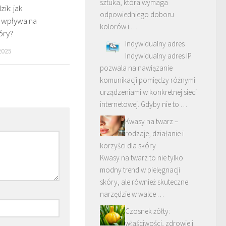
sztuka, która wymaga
zik: jak
odpowiedniego doboru
 wpływa na
kolorów i …
óry?
Indywidualny adres
2025
Indywidualny adres IP
pozwala na nawiązanie
komunikacji pomiędzy różnymi
urządzeniami w konkretnej sieci
internetowej. Gdyby nie to …
Kwasy na twarz –
rodzaje, działanie i
korzyści dla skóry
Kwasy na twarz to nie tylko
modny trend w pielęgnacji
skóry, ale również skuteczne
narzędzie w walce …
Czosnek żółty:
właściwości, zdrowie i