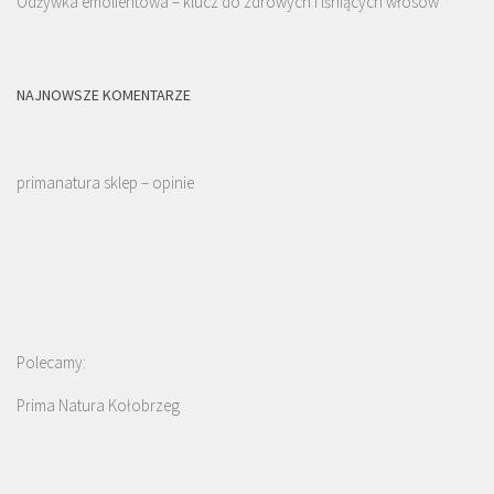
Odżywka emolientowa – klucz do zdrowych i lśniących włosów
NAJNOWSZE KOMENTARZE
primanatura sklep – opinie
Polecamy:
Prima Natura Kołobrzeg