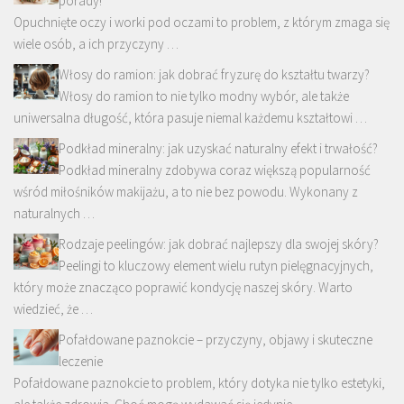
porady!
Opuchnięte oczy i worki pod oczami to problem, z którym zmaga się
wiele osób, a ich przyczyny …
Włosy do ramion: jak dobrać fryzurę do kształtu twarzy?
Włosy do ramion to nie tylko modny wybór, ale także
uniwersalna długość, która pasuje niemal każdemu kształtowi …
Podkład mineralny: jak uzyskać naturalny efekt i trwałość?
Podkład mineralny zdobywa coraz większą popularność
wśród miłośników makijażu, a to nie bez powodu. Wykonany z
naturalnych …
Rodzaje peelingów: jak dobrać najlepszy dla swojej skóry?
Peelingi to kluczowy element wielu rutyn pielęgnacyjnych,
który może znacząco poprawić kondycję naszej skóry. Warto
wiedzieć, że …
Pofałdowane paznokcie – przyczyny, objawy i skuteczne
leczenie
Pofałdowane paznokcie to problem, który dotyka nie tylko estetyki,