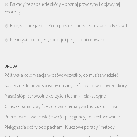
Bakteryjne zapalenie skóry – poznaj przyczyny i objawy tej
choroby
Rozświetlacz jako cień do powiek – uniwersalny kosmetyk 2 w 1
Pieprzyki – co to jest, rodzaje i jak je monitorować?
URODA
Półtrwała koloryzacja włosów: wszystko, co musisz wiedzieć
Skuteczne domowe sposoby na zmycie farby do włosów ze skóry
Masaż stóp: zdrowotne korzyści i techniki relaksacyjne
Chlebek bananowy fit – zdrowa alternatywa bez cukru i mąki
Rumianek na twarz: właściwości pielęgnacyjne i zastosowanie
Pielęgnacja skóry pod pachami: Kluczowe porady i metody