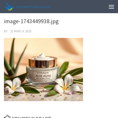
0
image-1743449938.jpg
BY
·
31 MARCA 2025