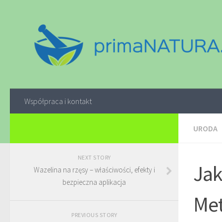
Współpraca i kontakt
URODA
NEXT STORY
Jak
Wazelina na rzęsy – właściwości, efekty i
bezpieczna aplikacja
Met
PREVIOUS STORY