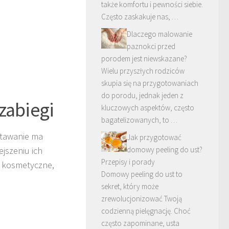
także komfortu i pewności siebie.
Często zaskakuje nas, …
Dlaczego malowanie
paznokci przed
porodem jest niewskazane?
Wielu przyszłych rodziców
skupia się na przygotowaniach
do porodu, jednak jeden z
zabiegi
kluczowych aspektów, często
bagatelizowanych, to …
stawanie ma
Jak przygotować
domowy peeling do ust?
jszeniu ich
Przepisy i porady
i kosmetyczne,
Domowy peeling do ust to
sekret, który może
zrewolucjonizować Twoją
codzienną pielęgnację. Choć
często zapominane, usta