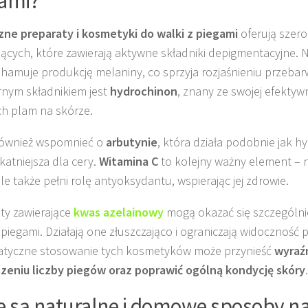
ami?
ne preparaty i kosmetyki do walki z piegami
oferują szer
jących, które zawierają aktywne składniki depigmentacyjne. 
hamuje produkcję melaniny, co sprzyja rozjaśnieniu przebar
nym składnikiem jest
hydrochinon
, znany ze swojej efektyw
h plam na skórze.
również wspomnieć o
arbutynie
, która działa podobnie jak h
ikatniejsza dla cery.
Witamina C
to kolejny ważny element – ni
le także pełni rolę antyoksydantu, wspierając jej zdrowie.
ty zawierające
kwas azelainowy
mogą okazać się szczególni
 piegami. Działają one złuszczająco i ograniczają widoczność 
atyczne stosowanie tych kosmetyków może przynieść
wyraź
zeniu liczby piegów oraz poprawić ogólną kondycję skóry
.
e są naturalne i domowe sposoby na