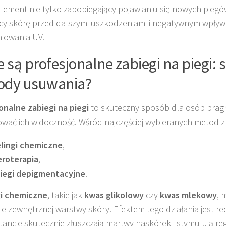
lement nie tylko zapobiegający pojawianiu się nowych piegów
cy skórę przed dalszymi uszkodzeniami i negatywnym wpły
iowania UV.
e są profesjonalne zabiegi na piegi:
ody usuwania?
onalne zabiegi na piegi
to skuteczny sposób dla osób prag
wać ich widoczność. Wśród najczęściej wybieranych metod zn
lingi chemiczne
,
eroterapia
,
iegi depigmentacyjne
.
gi chemiczne
, takie jak
kwas glikolowy
czy
kwas mlekowy
, 
ie zewnętrznej warstwy skóry. Efektem tego działania jest re
tancje skutecznie złuszczają martwy naskórek i stymulują re