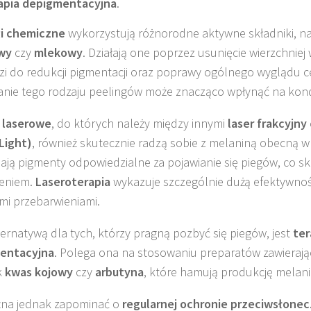
apia depigmentacyjna
.
gi chemiczne
wykorzystują różnorodne aktywne składniki, n
owy
czy
mlekowy
. Działają one poprzez usunięcie wierzchniej
i do redukcji pigmentacji oraz poprawy ogólnego wyglądu c
nie tego rodzaju peelingów może znacząco wpłynąć na kond
 laserowe
, do których należy między innymi
laser frakcyjny
Light)
, również skutecznie radzą sobie z melaniną obecną w 
ijają pigmenty odpowiedzialne za pojawianie się piegów, co sk
ieniem.
Laseroterapia
wykazuje szczególnie dużą efektywnoś
mi przebarwieniami.
ternatywą dla tych, którzy pragną pozbyć się piegów, jest
ter
entacyjna
. Polega ona na stosowaniu preparatów zawierają
k
kwas kojowy
czy
arbutyna
, które hamują produkcję melani
żna jednak zapominać o
regularnej ochronie przeciwsłonec