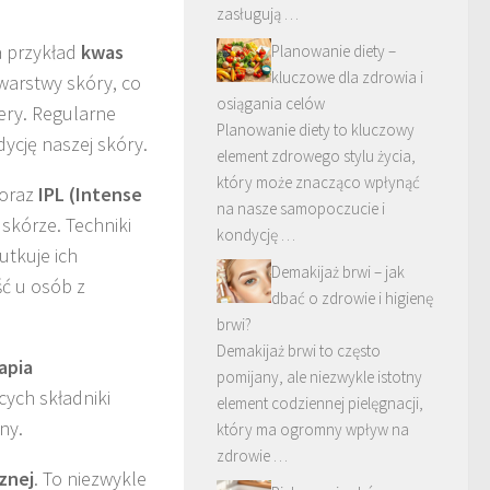
zasługują …
a przykład
kwas
Planowanie diety –
kluczowe dla zdrowia i
 warstwy skóry, co
osiągania celów
ery. Regularne
Planowanie diety to kluczowy
ycję naszej skóry.
element zdrowego stylu życia,
który może znacząco wpłynąć
oraz
IPL (Intense
na nasze samopoczucie i
skórze. Techniki
kondycję …
utkuje ich
Demakijaż brwi – jak
ć u osób z
dbać o zdrowie i higienę
brwi?
Demakijaż brwi to często
apia
pomijany, ale niezwykle istotny
cych składniki
element codziennej pielęgnacji,
ny.
który ma ogromny wpływ na
zdrowie …
znej
. To niezwykle