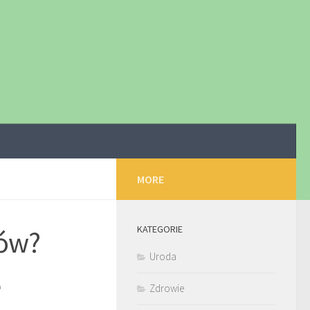
MORE
KATEGORIE
gów?
Uroda
e
Zdrowie