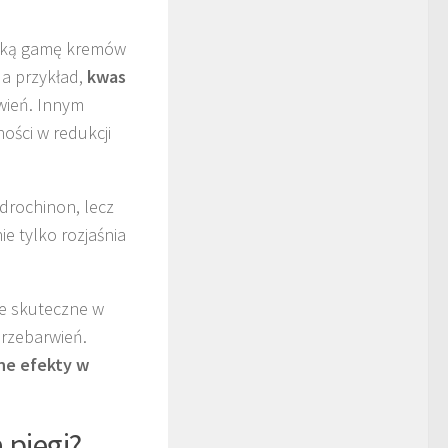
oką gamę kremów
Na przykład,
kwas
wień. Innym
ności w redukcji
ydrochinon, lecz
e tylko rozjaśnia
e skuteczne w
przebarwień.
ne efekty w
 piegi?