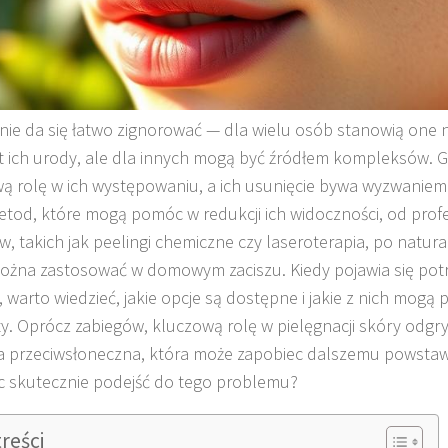
nie da się łatwo zignorować — dla wielu osób stanowią one 
 ich urody, ale dla innych mogą być źródłem kompleksów.
ą rolę w ich występowaniu, a ich usunięcie bywa wyzwaniem. 
etod, które mogą pomóc w redukcji ich widoczności, od prof
w, takich jak peelingi chemiczne czy laseroterapia, po natur
ożna zastosować w domowym zaciszu. Kiedy pojawia się potr
, warto wiedzieć, jakie opcje są dostępne i jakie z nich mogą 
ty. Oprócz zabiegów, kluczową rolę w pielęgnacji skóry odgr
 przeciwsłoneczna, która może zapobiec dalszemu powstaw
c skutecznie podejść do tego problemu?
treści