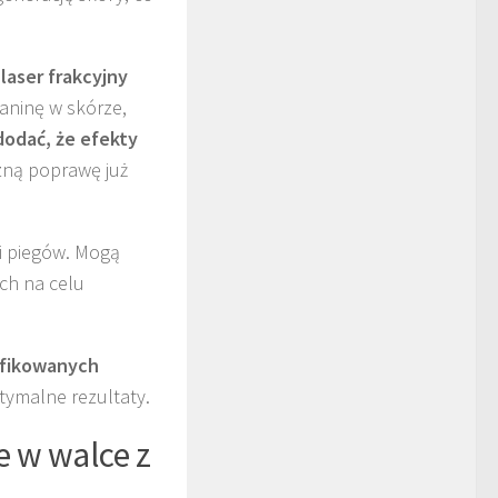
e
laser frakcyjny
aninę w skórze,
dodać, że efekty
zną poprawę już
ji piegów. Mogą
ch na celu
ifikowanych
tymalne rezultaty.
e w walce z