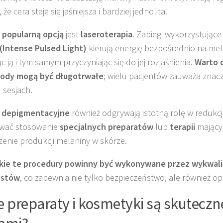
 że cera staje się jaśniejsza i bardziej jednolita.
 popularną opcją
jest
laseroterapia
. Zabiegi wykorzystując
 (Intense Pulsed Light)
kierują energię bezpośrednio na mel
ąc ją i tym samym przyczyniając się do jej rozjaśnienia.
Warto 
tody mogą być długotrwałe
; wielu pacjentów zauważa znac
 sesjach.
i depigmentacyjne
również odgrywają istotną rolę w redukc
wać stosowanie
specjalnych preparatów
lub
terapii
mający
zenie produkcji melaniny w skórze.
kie te procedury powinny być wykonywane przez wykwal
istów
, co zapewnia nie tylko bezpieczeństwo, ale również op
e preparaty i kosmetyki są skuteczn