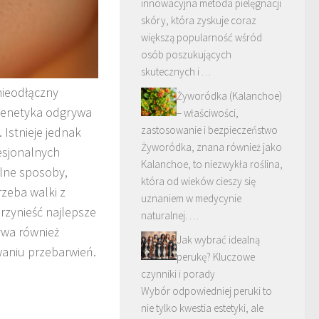
innowacyjna metoda pielęgnacji
skóry, która zyskuje coraz
większą popularność wśród
osób poszukujących
skutecznych i …
nieodłączny
Żyworódka (Kalanchoe)
 Genetyka odgrywa
– właściwości,
zastosowanie i bezpieczeństwo
Istnieje jednak
Żyworódka, znana również jako
esjonalnych
Kalanchoe, to niezwykła roślina,
alne sposoby,
która od wieków cieszy się
zeba walki z
uznaniem w medycynie
przynieść najlepsze
naturalnej. …
ywa również
Jak wybrać idealną
aniu przebarwień.
perukę? Kluczowe
czynniki i porady
Wybór odpowiedniej peruki to
nie tylko kwestia estetyki, ale