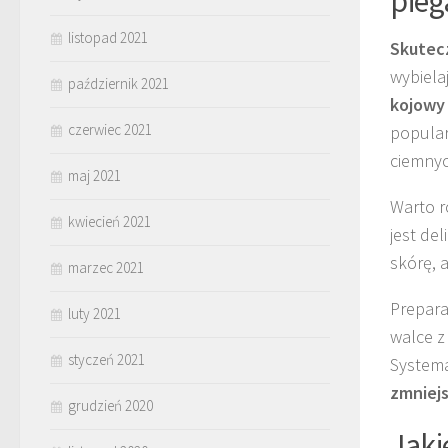
pieg
listopad 2021
Skutecz
wybiela
październik 2021
kojowy
czerwiec 2021
popular
ciemnyc
maj 2021
Warto 
kwiecień 2021
jest del
skórę, a
marzec 2021
Prepara
luty 2021
walce z
styczeń 2021
System
zmniejs
grudzień 2020
Jaki