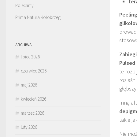
ter
Polecamy:
Peelin
Prima Natura Kołobrzeg
glikol
prowadz
stosowa
ARCHIWA
Zabiegi
lipiec 2026
Pulsed 
czerwiec 2026
te rozb
rozjaśn
maj 2026
głębszy
kwiecień 2026
Inną al
depigm
marzec 2026
takie ja
luty 2026
Nie mo