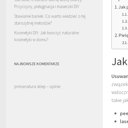
Przyczyny, pielęgnacja i maseczki DIY
Jak 
Stawianie baniek: Co warto wiedzieć o tej
starożytnej metodzie?
Kosmetyki DIY: Jak tworzyć naturalne
Piel
kosmetyki w domu?
Jak
NAJNOWSZE KOMENTARZE
Usuwan
związek
primanatura sklep – opinie
widoczn
takie ja
pee
las