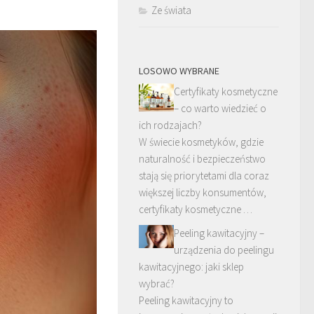
Ze świata
LOSOWO WYBRANE
Certyfikaty kosmetyczne
– co warto wiedzieć o
ich rodzajach?
W świecie kosmetyków, gdzie
naturalność i bezpieczeństwo
stają się priorytetami dla coraz
większej liczby konsumentów,
certyfikaty kosmetyczne …
Peeling kawitacyjny –
urządzenia do peelingu
kawitacyjnego: jaki sklep
wybrać?
Peeling kawitacyjny to