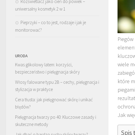
Rozświetlacz jako cień do powiek –
uniwersalny kosmetyk 2 w 1
Pieprzyki – co to jest, rodzaje i jak je
monitorować?
Piegów 
element
kluczow
URODA
wiele m
Kwas glikolowy latem: korzyści,
bezpieczeństwo i pielęgnacja skóry
zabiegó
które m
Włosy falowane typu 2B – cechy, pielęgnacja i
piegami
stylizacja w praktyce
rezulta
Cera tłusta: jak pielęgnować skórę i unikać
ochrona
błędów?
Jak wię
Pielęgnacja twarzy po 40: Kluczowe zasady i
skuteczne metody
Spis 
Jak dbać o bardzo suchą skórę twarzy?