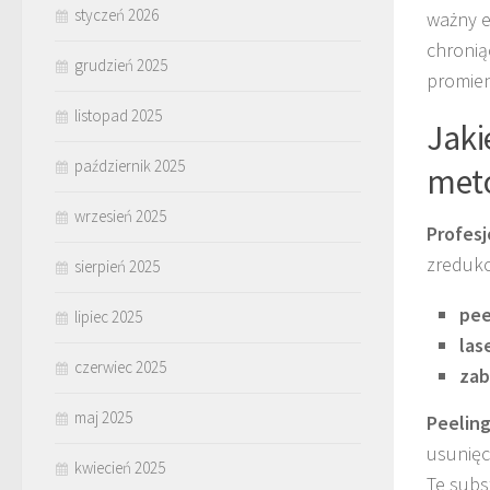
styczeń 2026
ważny e
chronią
grudzień 2025
promien
listopad 2025
Jaki
październik 2025
met
wrzesień 2025
Profesj
zreduko
sierpień 2025
pee
lipiec 2025
las
czerwiec 2025
zab
maj 2025
Peelin
usunięc
kwiecień 2025
Te subs