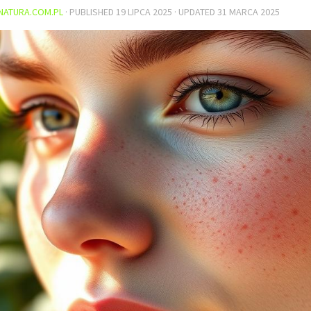
NATURA.COM.PL
· PUBLISHED
19 LIPCA 2025
· UPDATED
31 MARCA 2025