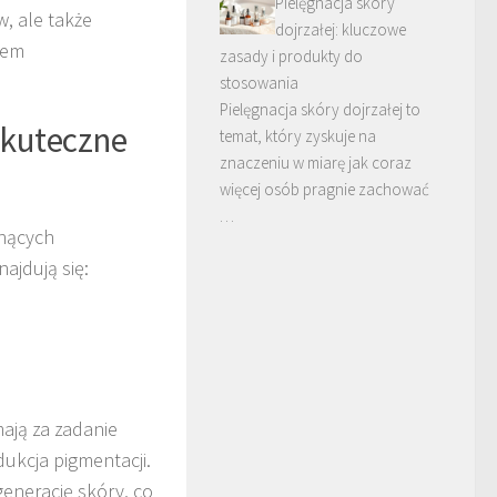
Pielęgnacja skóry
, ale także
dojrzałej: kluczowe
wem
zasady i produkty do
stosowania
Pielęgnacja skóry dojrzałej to
 skuteczne
temat, który zyskuje na
znaczeniu w miarę jak coraz
więcej osób pragnie zachować
…
nących
ajdują się:
mają za zadanie
dukcja pigmentacji.
generację skóry, co