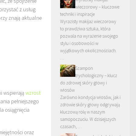
ić, że spojrzenie
wieczorowy – kluczowe
korzystać z usług
techniki i inspiracje
rzy znają aktualne
Wyrazisty makijaż wieczorowy
to prawdziwa sztuka, która
pozwala na wyrażenie swojego
stylu i osobowości w
wyjątkowych okolicznościach.
…
Szampon
trychologiczny – klucz
do zdrowej skóry głowy i
włosów
wki wspierają
wzrost
Zarówno kondycja włosów, jak i
ania pełniejszego
zdrowie skóry głowy odgrywają
a osiągnięcia
kluczową rolę w naszym
samopoczuciu. W dzisiejszych
czasach, …
iejętności oraz