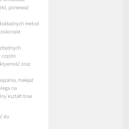
ekt, ponieważ
ej dokładnych metod
 doskonale
a zbędnych
t często
ktywność oraz
iązania, makijaż
olega na
y kształt brwi
ać do