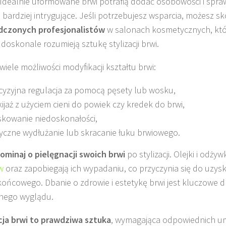
 Idealnie uformowane brwi potrafią dodać osobowości i spraw
ę bardziej intrygujące. Jeśli potrzebujesz wsparcia, możesz s
dczonych profesjonalistów
w salonach kosmetycznych, któ
 doskonale rozumieją sztukę stylizacji brwi.
 wiele możliwości modyfikacji kształtu brwi:
cyzyjna regulacja za pomocą pęsety lub wosku,
ijaż z użyciem cieni do powiek czy kredek do brwi,
kowanie niedoskonałości,
yczne wydłużanie lub skracanie łuku brwiowego.
ominaj o pielęgnacji swoich brwi
po stylizacji. Olejki i odży
w
oraz zapobiegają ich wypadaniu, co przyczynia się do uzysk
końcowego. Dbanie o zdrowie i estetykę brwi jest kluczowe dl
nego wyglądu.
cja brwi to prawdziwa sztuka
, wymagająca odpowiednich um