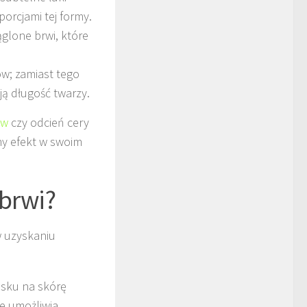
orcjami tej formy.
ąglone brwi, które
w; zamiast tego
ją długość twarzy.
ów
czy odcień cery
zny efekt w swoim
 brwi?
w uzyskaniu
osku na skórę
e umożliwia