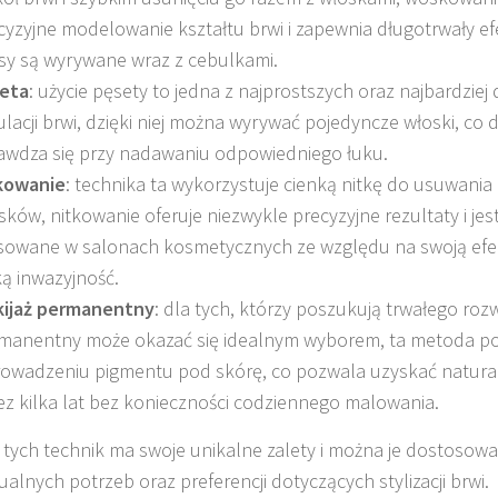
cyzyjne modelowanie kształtu brwi i zapewnia długotrwały ef
sy są wyrywane wraz z cebulkami.
eta
: użycie pęsety to jedna z najprostszych oraz najbardzi
ulacji brwi, dzięki niej można wyrywać pojedyncze włoski, co
awdza się przy nadawaniu odpowiedniego łuku.
kowanie
: technika ta wykorzystuje cienką nitkę do usuwani
sków, nitkowanie oferuje niezwykle precyzyjne rezultaty i jes
sowane w salonach kosmetycznych ze względu na swoją efe
ką inwazyjność.
ijaż permanentny
: dla tych, którzy poszukują trwałego rozw
manentny może okazać się idealnym wyborem, ta metoda p
owadzeniu pigmentu pod skórę, co pozwala uzyskać naturaln
ez kilka lat bez konieczności codziennego malowania.
 tych technik ma swoje unikalne zalety i można je dostosow
ualnych potrzeb oraz preferencji dotyczących stylizacji brwi.