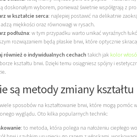
ą doskonałym wyborem, ponieważ świetnie współgrają z prop
rz w kształcie serca
: najlepiej postawić na delikatnie zaokr
adzą miękkości oraz równowagi w rysach.
rz podłużna
: w tym przypadku warto unikać wyraźnych łukó
szym rozwiązaniem będą płaskie brwi, które optycznie skraca
aj również o indywidualnych cechach
takich jak
kolor włos
borze kształtu brwi. Dzięki temu osiągniesz spójny i estetyc
ie.
ie są metody zmiany kształtu
e wiele sposobów na kształtowanie brwi, które mogą pomóc 
nego wyglądu. Oto kilka popularnych technik:
skowanie
: to metoda, która polega na nałożeniu ciepłego w
ół brwi i szybkim usunięciu go razem z włoskami, woskowani