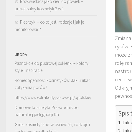
Rozświetlacz jako cień do powiek –
uniwersalny kosmetyk 2 w 1
Pieprzyki – co to jest, rodzaje i jak je
monitorować?
Zmiana 
rysów t
może zn
URODA
rolę ra
Paznokcie do pudrowej sukienki – kolory,
style i inspiracje
nastroj
cech tw
Komedogenność kosmetyków: Jak unikać
Odkryjm
zatykania porów?
pewnośc
https://www.extrakotlygazowe.pl/opolskie/
Domowe kosmetyki: Przewodnik po
Spis 
naturalnej pielęgnacji DIY
Jak 
Glinki kosmetyczne: właściwości, rodzaje i
Jak 
zastosowanie dla skóry