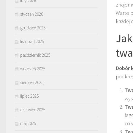
luty 2026
znajomo
Warto p
styczeń 2026
każdej 
grudzień 2025
Jak
listopad 2025
twa
październik 2025
Dobór k
wrzesień 2025
podkreś
sierpień 2025
Twa
lipiec 2025
wys
Twa
czerwiec 2025
łag
co 
maj 2025
Twa