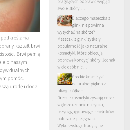
pragnących poprawić wygląd
swojej skóry. …
Dlaczego maseczka z
glinki nie powinna
wysychać na skórze?
i podkreślania
Maseczki z glinki zyskały
brany kształt brwi
popularność jako naturalne
kosmetyki, które obiecują
stości. Brwi pełnią
poprawę kondycji skóry. Jednak
iele o naszym
wiele osób nie …
indywidualnych
Greckie kosmetyki
 tym pomóc.
naturalne: piękno z
naszą urodę i doda
oliwą i ziółkami
Greckie kosmetyki zyskują coraz
większe uznanie na rynku,
przyciągając uwagę miłośników
naturalnej pielęgnacji.
Wykorzystując tradycyjne