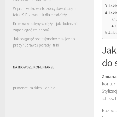
Jaki
W jakim wieku warto zdecydować się na
Jaki
tatuaż? Przewodnik dla młodzieży
Krem na rozstępy w ciąży – jak skutecznie
zapobiegać zmianom?
Jak 
Jak osiągnąć profesjonalny makijaż do
pracy? Sprawdź porady i triki
Jak
do s
NAJNOWSZE KOMENTARZE
Zmiana 
kontur 
primanatura sklep – opinie
Styliza
ich ksz
Rozpocz