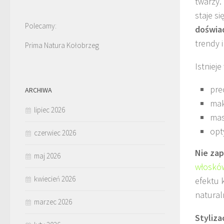
twarzy.
staje si
Polecamy:
doświa
trendy i
Prima Natura Kołobrzeg
Istnieje
pre
ARCHIWA
mak
lipiec 2026
mas
opt
czerwiec 2026
Nie zap
maj 2026
włoskó
kwiecień 2026
efektu 
natural
marzec 2026
Styliza