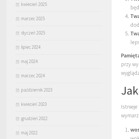
kwiecień 2025
będ
Twa
marzec 2025
dod
styczeń 2025
Twa
lep
lipiec 2024
Pamięt
maj 2024
przy wy
wyglądz
marzec 2024
Jak
październik 2023
kwiecień 2023
Istniej
wymarzo
grudzień 2022
wo
maj 2022
wok