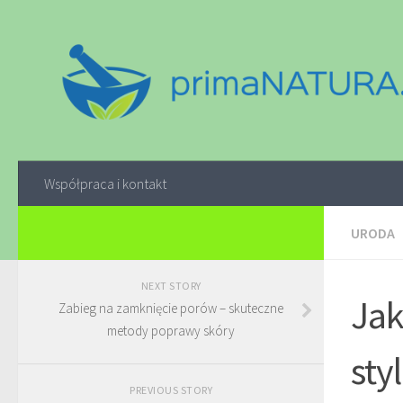
Współpraca i kontakt
URODA
NEXT STORY
Jak
Zabieg na zamknięcie porów – skuteczne
metody poprawy skóry
sty
PREVIOUS STORY