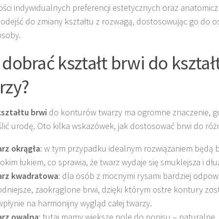
ści indywidualnych preferencji estetycznych oraz anatomicz
odejść do zmiany kształtu z rozwagą, dostosowując go do o
osoby.
 dobrać kształt brwi do kształ
rzy?
ształtu brwi
do konturów twarzy ma ogromne znaczenie, gdy
lić urodę. Oto kilka wskazówek, jak dostosować brwi do róż
rz okrągła
: w tym przypadku idealnym rozwiązaniem będą b
okim łukiem, co sprawia, że twarz wydaje się smuklejsza i dłu
rz kwadratowa
: dla osób z mocnymi rysami bardziej odpow
odniejsze, zaokrąglone brwi, dzięki którym ostre kontury zo
wpłynie na harmonijny wygląd całej twarzy.
rz owalna
: tutaj mamy większe pole do popisu – naturalne, 