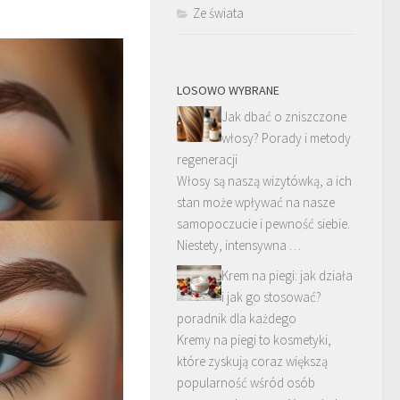
Ze świata
LOSOWO WYBRANE
Jak dbać o zniszczone
włosy? Porady i metody
regeneracji
Włosy są naszą wizytówką, a ich
stan może wpływać na nasze
samopoczucie i pewność siebie.
Niestety, intensywna …
Krem na piegi: jak działa
i jak go stosować?
poradnik dla każdego
Kremy na piegi to kosmetyki,
które zyskują coraz większą
popularność wśród osób