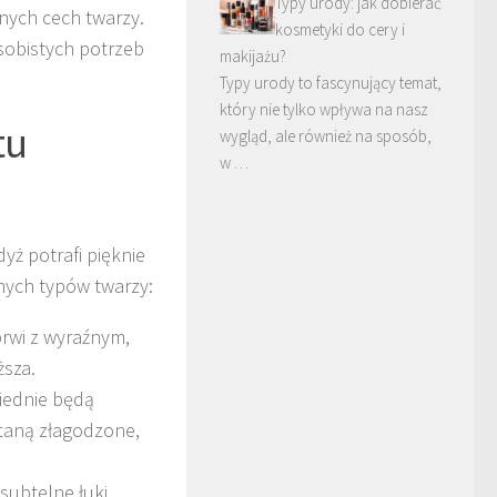
Typy urody: jak dobierać
nych cech twarzy.
kosmetyki do cery i
sobistych potrzeb
makijażu?
Typy urody to fascynujący temat,
który nie tylko wpływa na nasz
tu
wygląd, ale również na sposób,
w …
ż potrafi pięknie
nych typów twarzy:
rwi z wyraźnym,
ższa.
iednie będą
staną złagodzone,
subtelne łuki