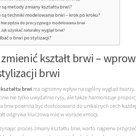
e są metody zmiany kształtu brwi?
e są techniki modelowania brwi – krok po kroku?
Narzędzia do precyzyjnego modelowania brwi
Jak uzyskać naturalny wygląd brwi?
dbać o brwi po stylizacji?
 zmienić kształt brwi – wpro
tylizacji brwi
kształtu brwi
ma ogromny wpływ na ogólny wygląd twarzy.
brwi nie tylko uwydatnia rysy, ale także harmonizuje proporcj
cja brwi powinna być dostosowana do unikalnych cech każde
tałt odgrywa kluczową rolę w wyrazie emocji.
ynając proces zmiany kształtu brwi, warto najpierw przyjrzeć