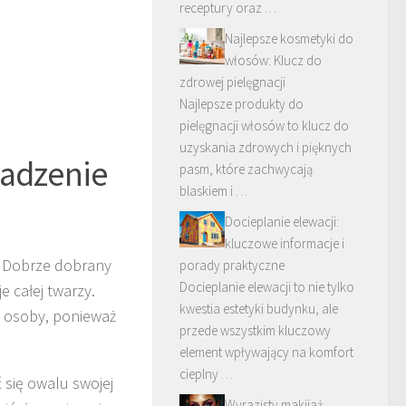
receptury oraz …
Najlepsze kosmetyki do
włosów: Klucz do
zdrowej pielęgnacji
Najlepsze produkty do
pielęgnacji włosów to klucz do
uzyskania zdrowych i pięknych
wadzenie
pasm, które zachwycają
blaskiem i …
Docieplanie elewacji:
kluczowe informacje i
 Dobrze dobrany
porady praktyczne
Docieplanie elewacji to nie tylko
e całej twarzy.
kwestia estetyki budynku, ale
j osoby, ponieważ
przede wszystkim kluczowy
element wpływający na komfort
cieplny …
 się owalu swojej
Wyrazisty makijaż