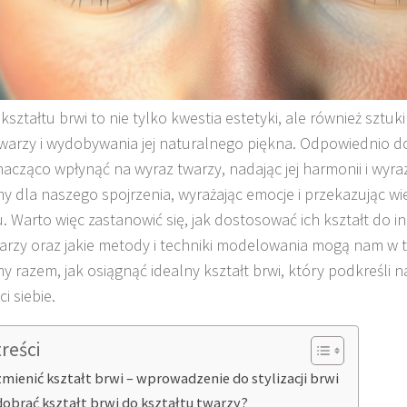
kształtu brwi to nie tylko kwestia estetyki, ale również sztuk
warzy i wydobywania jej naturalnego piękna. Odpowiednio do
acząco wpłynąć na wyraz twarzy, nadając jej harmonii i wyrazi
my dla naszego spojrzenia, wyrażając emocje i przekazując w
u. Warto więc zastanowić się, jak dostosować ich kształt do 
arzy oraz jakie metody i techniki modelowania mogą nam w
y razem, jak osiągnąć idealny kształt brwi, który podkreśli 
i siebie.
treści
zmienić kształt brwi – wprowadzenie do stylizacji brwi
dobrać kształt brwi do kształtu twarzy?