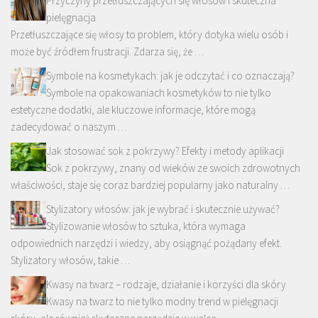
Przyczyny przetłuszczających się włosów i skuteczna
pielęgnacja
Przetłuszczające się włosy to problem, który dotyka wielu osób i
może być źródłem frustracji. Zdarza się, że …
Symbole na kosmetykach: jak je odczytać i co oznaczają?
Symbole na opakowaniach kosmetyków to nie tylko
estetyczne dodatki, ale kluczowe informacje, które mogą
zadecydować o naszym …
Jak stosować sok z pokrzywy? Efekty i metody aplikacji
Sok z pokrzywy, znany od wieków ze swoich zdrowotnych
właściwości, staje się coraz bardziej popularny jako naturalny …
Stylizatory włosów: jak je wybrać i skutecznie używać?
Stylizowanie włosów to sztuka, która wymaga
odpowiednich narzędzi i wiedzy, aby osiągnąć pożądany efekt.
Stylizatory włosów, takie …
Kwasy na twarz – rodzaje, działanie i korzyści dla skóry
Kwasy na twarz to nie tylko modny trend w pielęgnacji