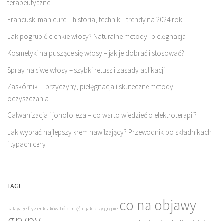
terapeutyczne
Francuski manicure – historia, techniki i trendy na 2024 rok
Jak pogrubić cienkie włosy? Naturalne metody i pielęgnacja
Kosmetyki na puszące się włosy – jak je dobrać i stosować?
Spray na siwe włosy – szybki retusz i zasady aplikacji
Zaskórniki – przyczyny, pielęgnacja i skuteczne metody
oczyszczania
Galwanizacja i jonoforeza – co warto wiedzieć o elektroterapii?
Jak wybrać najlepszy krem nawilżający? Przewodnik po składnikach
i typach cery
TAGI
co na objawy
balayage fryzjer kraków
bóle mięśni jak przy grypie
grypy