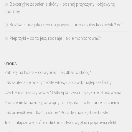
Bakteryjne zapalenie skóry – poznaj przyczyny i objawy tej
choroby
Rozświetlacz jako cień do powiek – uniwersalny kosmetyk 2 w 1
Pieprzyki – co to jest, rodzaje i jak je monitorować?
URODA
Zabiegi na twarz – co wybrać i jak dbać o skórę?
Jak skutecznie pokryć żółte włosy? Sprawdź najlepsze farby
Czy henna niszczy włosy? Odkryj korzyści i ryzyka jej stosowania
Znaczenie tatuażu z podwójnymi trójkątami w kulturze i alchemii
Jak prawidłowo dbać o stopy? Porady i najczęstsze błędy
Triki makijażowe, które odmłodzą Twój wygląd i poprawią efekt