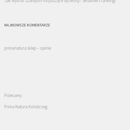
Jak wybrać szampon na puszące się włosy? Składniki i rankingi
NAJNOWSZE KOMENTARZE
primanatura sklep – opinie
Polecamy:
Prima Natura Kołobrzeg