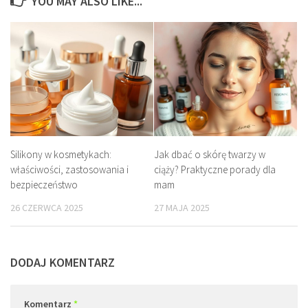
YOU MAY ALSO LIKE...
Silikony w kosmetykach:
Jak dbać o skórę twarzy w
właściwości, zastosowania i
ciąży? Praktyczne porady dla
bezpieczeństwo
mam
26 CZERWCA 2025
27 MAJA 2025
DODAJ KOMENTARZ
Komentarz
*