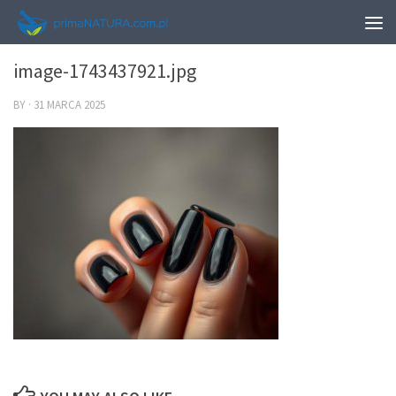
0
image-1743437921.jpg
BY
·
31 MARCA 2025