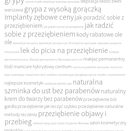
depilacja okolic bikini
czarne mydło
depilacja laserowa warszawa
grypa z wysoką gorączką
warszawa
implanty zębowe ceny
jak poradzić sobie z
jak radzić
przeziębieniem
jak powstrzymać przeziębienie
sobie z przeziębieniem
kody rabatowe ole
ole
kosmetyki do sauny
kosmetyki do solarium
Kriolipoliza warszawa
laserowe usuwanie
lek do picia na przeziębienie
zmarszczek
makijaż
makijaż permanentny
permanentny oczu
Makijaż permanentny Warszawa centrum
łódź
manicure hybrydowy centrum
manicure japoński warszawa
manicure
wola rezerwacja
masaż lomi lomi wrocław
mezoterapia bezigłowa opinie
mydło z nanosrebrem
naturalna
najlepsze kosmetyki
najlepsze pakiety spa
szminka do ust bez parabenów
naturalny
krem do twarzy bez parabenów
przeziębienie ból
gardła
przeziębienie jak leczyć szybko
przeziębienie naturalne
przeziębienie objawy i
metody leczenia
przebieg
salon kosmetyczny
rekonstrukcja joico
Salon fryzjerski Bemowo
mokotów
salon kosmetyczny warszawa mokotów
skuteczne leki na przeziębienie i grypę