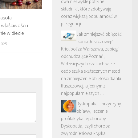
dwa niezwykle potężne
składniki, które zdobywają
coraz większą popularność w
asola –
pielęgnacji …
właściwości i
ie w diecie
Jak zmniejszyć objętość
tkanki tłuszczowej?
2025
Kriolipoliza Warszawa, zabiegi
odchudzające Poznań;
W dzisiejszych czasach wiele
osób szuka skutecznych metod
na zmniejszenie objętości tkanki
tłuszczowej, a jednym z
najpopularniejszych …
Dyskopatia – przyczyny,
objawy, leczenie i
profilaktyka tej choroby
Dyskopatia, czyli choroba
zwyrodnieniowa krążka