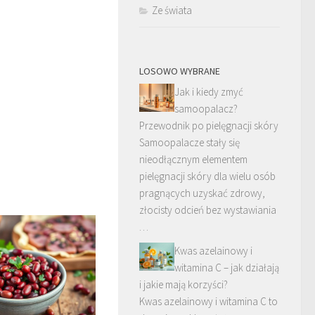
Ze świata
LOSOWO WYBRANE
Jak i kiedy zmyć
samoopalacz?
Przewodnik po pielęgnacji skóry
Samoopalacze stały się
nieodłącznym elementem
pielęgnacji skóry dla wielu osób
pragnących uzyskać zdrowy,
złocisty odcień bez wystawiania
…
Kwas azelainowy i
witamina C – jak działają
i jakie mają korzyści?
Kwas azelainowy i witamina C to