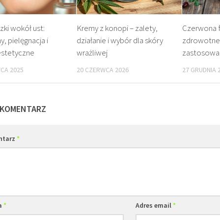
ki wokół ust:
Kremy z konopi – zalety,
Czerwona f
y, pielęgnacja i
działanie i wybór dla skóry
zdrowotne 
estetyczne
wrażliwej
zastosowan
CA 2025
20 CZERWCA 2026
27 GRUDNIA 
 KOMENTARZ
ntarz
*
a
*
Adres email
*