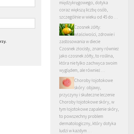
międzykręgowego, dotyka
coraz większą liczbę osób,
szczególnie w wieku od 45 do …
Czosnek żółty:
właściwości, zdrowie i
rzy.
zastosowania w diecie
Czosnek złocisty, znany również
jako czosnek żółty, to roślina,
która nie tylko zachwyca swoim
wyglądem, ale również …
Choroby łojotokowe
skóry: objawy,
przyczyny i skuteczne leczenie
Choroby łojotokowe skóry, w
tym łojotokowe zapalenie skóry,
to powszechny problem
dermatologiczny, który dotyka
ludzi w każdym …