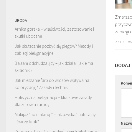
Zmarszcz
URODA
przyczyn
Arnika górska – właściwości, zastosowanie i
zabiegi 
skutki uboczne
27 CZERW
Jak skutecznie pozbyć się piegów? Metody i
zabiegi pielęgnacyjne
Balsam odchudzający – jak działa i jakie ma
DODAJ
składniki?
Jak mieszanie farb do włosów wpływa na
Kome
koloryzację? Zasady i techniki
Holistyczna pielęgnacja – kluczowe zasady
dla zdrowia i urody
Makijaż "no make up" – jak uzyskać naturalny
i świeży look?
Nazw
Znaczenie tatuażu z podwójnymi trójkątami w