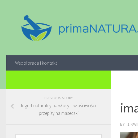
Współpraca i kontakt
PREVIOUS STORY
ima
Jogurt naturalny na włosy – właściwości i
przepisy na maseczki
BY
·
1 KWI