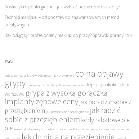
Kosmetyki hipoalergiczne – jak wybrać bezpieczne dla skóry?
Techniki makijażu – od podstaw do zaawansowanych metod
kreatywnych
Jak osiągnąć profesjonalny makijaż do pracy? Sprawdź porady i triki
TAGI
co na objawy
balayage fryzjer kraków
bóle mięśni jak przy grypie
grypy
depilacja okolic bikini
czarne mydło
depilacja laserowa warszawa
grypa z wysoką gorączką
warszawa
implanty zębowe ceny
jak poradzić sobie z
jak radzić
przeziębieniem
jak powstrzymać przeziębienie
sobie z przeziębieniem
kody rabatowe ole
ole
kosmetyki do sauny
kosmetyki do solarium
Kriolipoliza warszawa
laserowe usuwanie
lek do picia na przeziębienie
zmarszczek
makijaż