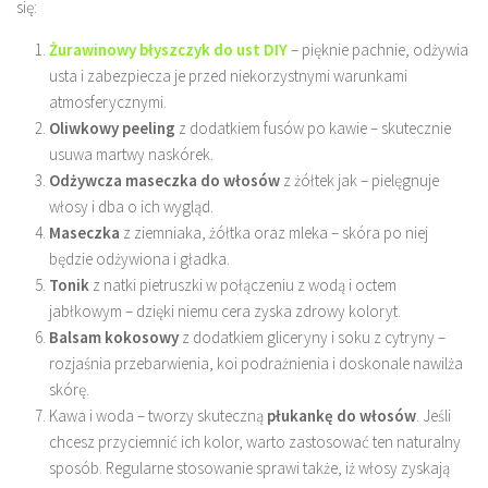
się:
Żurawinowy błyszczyk do ust DIY
– pięknie pachnie, odżywia
usta i zabezpiecza je przed niekorzystnymi warunkami
atmosferycznymi.
Oliwkowy peeling
z dodatkiem fusów po kawie – skutecznie
usuwa martwy naskórek.
Odżywcza maseczka do włosów
z żółtek jak – pielęgnuje
włosy i dba o ich wygląd.
Maseczka
z ziemniaka, żółtka oraz mleka – skóra po niej
będzie odżywiona i gładka.
Tonik
z natki pietruszki w połączeniu z wodą i octem
jabłkowym – dzięki niemu cera zyska zdrowy koloryt.
Balsam kokosowy
z dodatkiem gliceryny i soku z cytryny –
rozjaśnia przebarwienia, koi podrażnienia i doskonale nawilża
skórę.
Kawa i woda – tworzy skuteczną
płukankę do włosów
. Jeśli
chcesz przyciemnić ich kolor, warto zastosować ten naturalny
sposób. Regularne stosowanie sprawi także, iż włosy zyskają