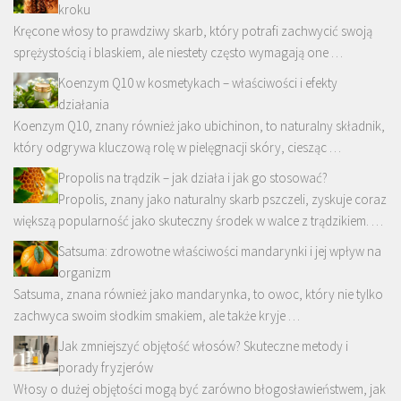
kroku
Kręcone włosy to prawdziwy skarb, który potrafi zachwycić swoją
sprężystością i blaskiem, ale niestety często wymagają one …
Koenzym Q10 w kosmetykach – właściwości i efekty
działania
Koenzym Q10, znany również jako ubichinon, to naturalny składnik,
który odgrywa kluczową rolę w pielęgnacji skóry, ciesząc …
Propolis na trądzik – jak działa i jak go stosować?
Propolis, znany jako naturalny skarb pszczeli, zyskuje coraz
większą popularność jako skuteczny środek w walce z trądzikiem. …
Satsuma: zdrowotne właściwości mandarynki i jej wpływ na
organizm
Satsuma, znana również jako mandarynka, to owoc, który nie tylko
zachwyca swoim słodkim smakiem, ale także kryje …
Jak zmniejszyć objętość włosów? Skuteczne metody i
porady fryzjerów
Włosy o dużej objętości mogą być zarówno błogosławieństwem, jak