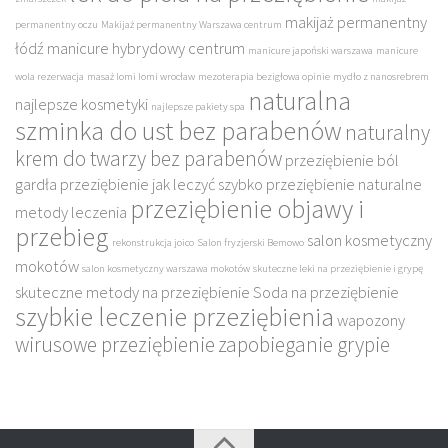
makijaż permanentny
permanentny oczu
Makijaż permanentny Warszawa centrum
łódź
manicure hybrydowy centrum
manicure japoński warszawa
manicure
wola rezerwacja
masaż lomi lomi wrocław
mezoterapia bezigłowa opinie
mydło z nanosrebrem
naturalna
najlepsze kosmetyki
najlepsze pakiety spa
szminka do ust bez parabenów
naturalny
krem do twarzy bez parabenów
przeziębienie ból
gardła
przeziębienie jak leczyć szybko
przeziębienie naturalne
przeziębienie objawy i
metody leczenia
przebieg
salon kosmetyczny
rekonstrukcja joico
Salon fryzjerski Bemowo
mokotów
salon kosmetyczny warszawa mokotów
skuteczne leki na przeziębienie i grypę
skuteczne metody na przeziębienie
Soda na przeziębienie
szybkie leczenie przeziębienia
wapozony
wirusowe przeziębienie
zapobieganie grypie