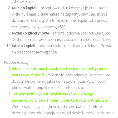
zdrowy blask.
Kule do kąpieli
– przepisów na ten kosmetyk jest naprawdę
wiele. Kule mają piękne naturalne zapachy, nawilżają skórę i
doskonale relaksują. Warto wrzucić je do kąpieli, aby przeżyć
efektywny zabieg domowego SPA.
Mydełko glicerynowe
– zdrowe, odżywiające i odświeżające.
Doskonale rozprawia się z nieczystościami na dłoniach i ciele.
Sól do kąpieli
– podobnie jak kule, odżywia i relaksuje. Przyda
się podczas domowego SPA.
Podobne posty:
Wiosenna metamorfoza dobry fryzjer – salon fryzjerski
Warszawa Mokotów
Wiosna to czas odnowy i świeżości, co
doskonale odnosi się także do naszych fryzur. Po zimowym
okresie warto pomyśleć o metamorfozie, która...
Jak poprawić wygląd swoich włosów? Balayage,
rekonstrukcja joico fryzjer i stylista fryzur w Krakowie
Wielu z nas marzy o pięknych, zdrowych włosach, które
przyciągają wzrok i dodają pewności siebie. Niestety, codzienne