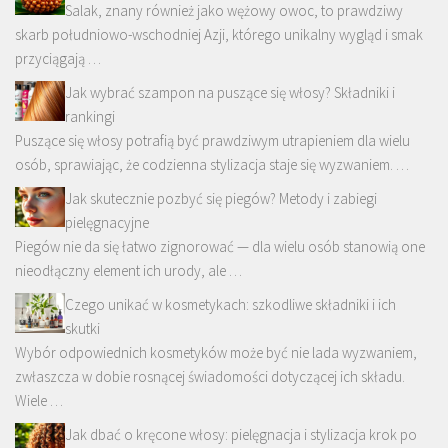
Salak, znany również jako wężowy owoc, to prawdziwy
skarb południowo-wschodniej Azji, którego unikalny wygląd i smak
przyciągają …
Jak wybrać szampon na puszące się włosy? Składniki i
rankingi
Puszące się włosy potrafią być prawdziwym utrapieniem dla wielu
osób, sprawiając, że codzienna stylizacja staje się wyzwaniem. …
Jak skutecznie pozbyć się piegów? Metody i zabiegi
pielęgnacyjne
Piegów nie da się łatwo zignorować — dla wielu osób stanowią one
nieodłączny element ich urody, ale …
Czego unikać w kosmetykach: szkodliwe składniki i ich
skutki
Wybór odpowiednich kosmetyków może być nie lada wyzwaniem,
zwłaszcza w dobie rosnącej świadomości dotyczącej ich składu.
Wiele …
Jak dbać o kręcone włosy: pielęgnacja i stylizacja krok po