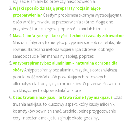
stylizacje, zmiany kolorów czy nieodpowiednia...
W jaki sposób działają preparaty rozjaśniające
przebarwienia?
Częstym problemem skórnym występującym u
osób w różnym wieku są przebarwienia skórne. Mogą one
przybierać formę piegów, poparzeń, plam lub blizn, a...
Masaż limfatyczny – korzyści, techniki i zasady zdrowotne
Masaż limfatyczny to nie tylko przyjemny sposób na relaks, ale
również skuteczna metoda wspierająca zdrowie i dobrego
samopoczucie. Ten manualny zabieg, poprzez...
Antyperspiranty bez aluminium – naturalna ochrona dla
skóry
Antyperspiranty bez aluminium zyskują coraz większą
popularność wśród osób poszukujących zdrowszych
alternatyw dla tradycyjnych produktów. W przeciwieństwie do
ich klasycznych odpowiedników, które...
Czas trwania makijażu: ile trwa różne typy makijażu?
Czas
trwania makijażu to kluczowy aspekt, który każdy miłośnik
kosmetyków powinien znać. Średnio, pełne przygotowanie
cery i nałożenie makijażu zajmuje około godziny,...