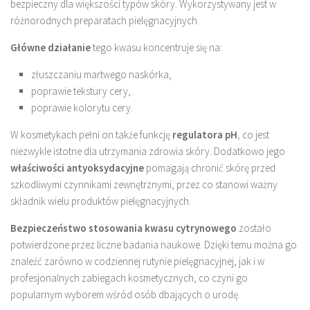
bezpieczny dla większości typów skóry. Wykorzystywany jest w
różnorodnych preparatach pielęgnacyjnych.
Główne działanie
tego kwasu koncentruje się na:
złuszczaniu martwego naskórka,
poprawie tekstury cery,
poprawie kolorytu cery.
W kosmetykach pełni on także funkcję
regulatora pH
, co jest
niezwykle istotne dla utrzymania zdrowia skóry. Dodatkowo jego
właściwości antyoksydacyjne
pomagają chronić skórę przed
szkodliwymi czynnikami zewnętrznymi, przez co stanowi ważny
składnik wielu produktów pielęgnacyjnych.
Bezpieczeństwo stosowania kwasu cytrynowego
zostało
potwierdzone przez liczne badania naukowe. Dzięki temu można go
znaleźć zarówno w codziennej rutynie pielęgnacyjnej, jak i w
profesjonalnych zabiegach kosmetycznych, co czyni go
popularnym wyborem wśród osób dbających o urodę.