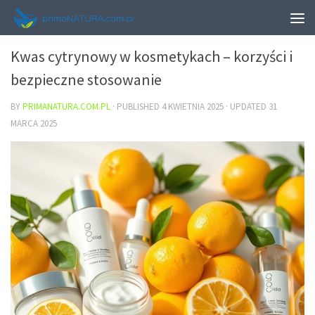
URODA
Kwas cytrynowy w kosmetykach – korzyści i
bezpieczne stosowanie
BY
PRIMANATURA.COM.PL
· PUBLISHED
4 KWIETNIA 2025
· UPDATED
31
MARCA 2025