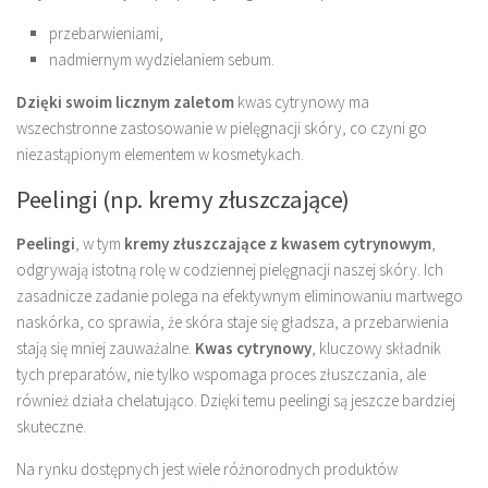
przebarwieniami,
nadmiernym wydzielaniem sebum.
Dzięki swoim licznym zaletom
kwas cytrynowy ma
wszechstronne zastosowanie w pielęgnacji skóry, co czyni go
niezastąpionym elementem w kosmetykach.
Peelingi (np. kremy złuszczające)
Peelingi
, w tym
kremy złuszczające z kwasem cytrynowym
,
odgrywają istotną rolę w codziennej pielęgnacji naszej skóry. Ich
zasadnicze zadanie polega na efektywnym eliminowaniu martwego
naskórka, co sprawia, że skóra staje się gładsza, a przebarwienia
stają się mniej zauważalne.
Kwas cytrynowy
, kluczowy składnik
tych preparatów, nie tylko wspomaga proces złuszczania, ale
również działa chelatująco. Dzięki temu peelingi są jeszcze bardziej
skuteczne.
Na rynku dostępnych jest wiele różnorodnych produktów