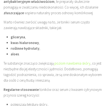
antybakteryjnym właściwościom
, te preparaty skutecznie
pomagają w zwalczaniu niedoskonałości. Co więcej, ich działanie
złuszczające
wspiera naturalny proces odnowy komórkowej.
Warto również zwrócić uwagę na to, że toniki i serum często
zawierają nawilżające składniki, takie jak:
gliceryna
,
kwas hialuronowy
,
roślinne hydrolaty
,
aloes
.
Te substancje znacząco zwiększają
poziom nawilżenia skóry
, co jest
niezbędne dla jej elastyczności i jędrności. Dodatkowo, pomagają
łagodzić podrażnienia, co sprawia, że są one doskonałym wyborem
dla osób z cerą tłustą i mieszaną.
Regularne stosowanie
toników oraz serum z kwasem cytrynowym
przynosi szereg korzyści:
polepszają teksturę skóry,