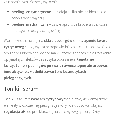
złuszczających. Możemy wyróżnić:
peelingi enzymatyczne
– działają delikatnie i są idealne dla
osób z wrażliwą cerą,
peelingi mechaniczne
– zawierają drobinki ścierające, które
intensywnie oczyszczają skórę.
Warto zwrócić uwagę na
skład peelingów
oraz
stężenie kwasu
cytrynowego
przy wyborze odpowiedniego produktu do swojego
typu cery. Odpowiedni dobór ma kluczowe znaczenie dla uzyskania
optymalnych efektów bez ryzyka podrażnień.
Regularne
korzystanie z peelingów pozwala również lepiej absorbować
inne aktywne składniki zawarte w kosmetykach
pielęgnacyjnych.
Toniki i serum
Toniki
i
serum
z
kwasem cytrynowym
to niezwykle wartościowe
elementy w codziennej pielęgnacji skóry. Ich kluczową rolą jest
regulacja pH
, co przekłada się na zdrowy wygląd cery. Dzięki