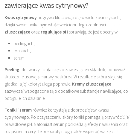
zawierające kwas cytrynowy?
Kwas cytrynowy
odgrywa kluczową rolę w wielu kosmetykach,
dzięki swoim unikalnym właściwościom. Jego zdolności
złuszczające
oraz
regulujące pH
sprawiają, że jest obecny w:
peelingach,
tonikach,
serum.
Peelingi
do twarzy i ciała często zawierają ten składnik, ponieważ
skutecznie usuwają martwy naskórek. W rezultacie skóra staje się
gładka, a jej koloryt ulega poprawie.
Kremy złuszczające
zazwyczaj wzbogacone są o dodatkowe substancje nawilżające, co
potęguje ich działanie.
Toniki
i
serum
również korzystają z dobrodziejstw kwasu
cytrynowego. Po oczyszczeniu skóry toniki pomagają przywrócić jej
prawidłowe pH. Natomiast serum podkreślają efekty nawilżenia oraz
rozjaśnienia cery. Te preparaty mogą także wspierać walkę z: