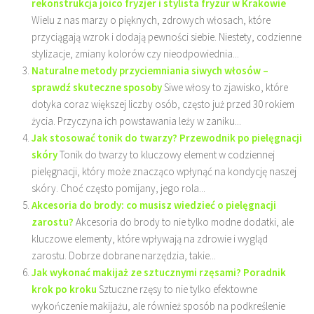
rekonstrukcja joico fryzjer i stylista fryzur w Krakowie
Wielu z nas marzy o pięknych, zdrowych włosach, które
przyciągają wzrok i dodają pewności siebie. Niestety, codzienne
stylizacje, zmiany kolorów czy nieodpowiednia...
Naturalne metody przyciemniania siwych włosów –
sprawdź skuteczne sposoby
Siwe włosy to zjawisko, które
dotyka coraz większej liczby osób, często już przed 30 rokiem
życia. Przyczyna ich powstawania leży w zaniku...
Jak stosować tonik do twarzy? Przewodnik po pielęgnacji
skóry
Tonik do twarzy to kluczowy element w codziennej
pielęgnacji, który może znacząco wpłynąć na kondycję naszej
skóry. Choć często pomijany, jego rola...
Akcesoria do brody: co musisz wiedzieć o pielęgnacji
zarostu?
Akcesoria do brody to nie tylko modne dodatki, ale
kluczowe elementy, które wpływają na zdrowie i wygląd
zarostu. Dobrze dobrane narzędzia, takie...
Jak wykonać makijaż ze sztucznymi rzęsami? Poradnik
krok po kroku
Sztuczne rzęsy to nie tylko efektowne
wykończenie makijażu, ale również sposób na podkreślenie