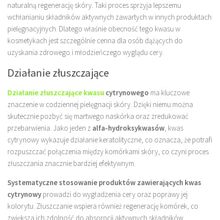
naturalną regenerację skóry. Taki proces sprzyja lepszemu
wchłanianiu składników aktywnych zawartych w innych produktach
pielęgnacyjnych. Dlatego właśnie obecność tego kwasu w
kosmetykach jest szczególnie cenna dla osób dążących do
uzyskania zdrowego i młodzieńczego wyglądu cery.
Działanie złuszczające
Działanie złuszczające kwasu
cytrynowego
ma kluczowe
znaczenie w codziennej pielęgnacji skóry. Dzięki niemu można
skutecznie pozbyć się martwego naskórka oraz zredukować
przebarwienia. Jako jeden z
alfa-hydroksykwasów
, kwas
cytrynowy wykazuje działanie keratolityczne, co oznacza, że potrafi
rozpuszczać połączenia między komórkami skóry, co czyni proces
złuszczania znacznie bardziej efektywnym.
Systematyczne stosowanie produktów zawierających kwas
cytrynowy
prowadzi do wygładzenia cery oraz poprawy jej
kolorytu. Złuszczanie wspiera również regenerację komórek, co
zwiększa ich zdolność do absorpcji aktywnych składników