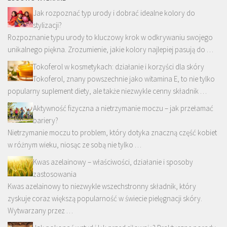
Jak rozpoznać typ urody i dobrać idealne kolory do
stylizacji?
Rozpoznanie typu urody to kluczowy krok w odkrywaniu swojego
unikalnego piękna. Zrozumienie, jakie kolory najlepiej pasują do …
Tokoferol w kosmetykach: działanie i korzyści dla skóry
Tokoferol, znany powszechnie jako witamina E, to nie tylko
popularny suplement diety, ale także niezwykle cenny składnik …
Aktywność fizyczna a nietrzymanie moczu – jak przełamać
bariery?
Nietrzymanie moczu to problem, który dotyka znaczną część kobiet
w różnym wieku, niosąc ze sobą nie tylko …
Kwas azelainowy – właściwości, działanie i sposoby
zastosowania
Kwas azelainowy to niezwykle wszechstronny składnik, który
zyskuje coraz większą popularność w świecie pielęgnacji skóry.
Wytwarzany przez …