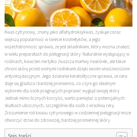
Kwas cytrynowy, znany jako alfahydroksykwas, zyskuje coraz
większą popularność w świecie kosmetyków, a jego
wszechstronność sprawia, że jest składnikiem, który można znaleźć
w wielu preparatach do pielęgnacji skóry. Naturalnie występujący w
roślinach, kwas ten nie tylko złuszcza martwy naskórek, ale także
chroni skórę przed wolnymi rodnikami dzięki swoim właściwościom
antyoksydacyjnym. Jego działanie keratolityczne sprawia, że cera
staje się gładsza i bardziej promienna, co czyni go idealnym
wyborem dla osób pragnących poprawić wygląd swojej skóry.
Jednak mimo licznych korzyści, warto pamiętać o potencjalnych
skutkach ubocznych, szczególnie dla osób z wrażliwą cerą.
Zrozumienie roli kwasu cytrynowego w codziennej pielęgnacji może
otworzyć drzwi do zdrowszej, bardziej promiennej skóry.
Spis treści