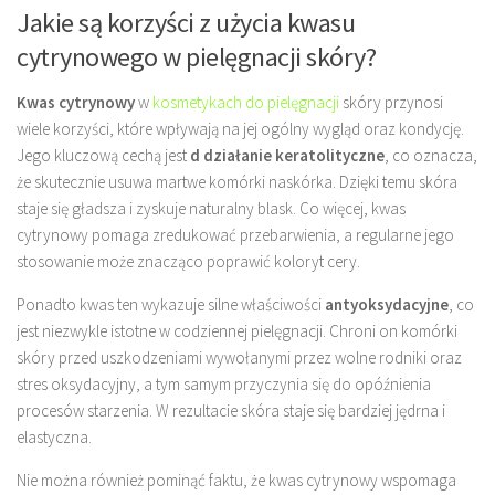
Jakie są korzyści z użycia kwasu
cytrynowego w pielęgnacji skóry?
Kwas cytrynowy
w
kosmetykach do pielęgnacji
skóry przynosi
wiele korzyści, które wpływają na jej ogólny wygląd oraz kondycję.
Jego kluczową cechą jest
d działanie keratolityczne
, co oznacza,
że skutecznie usuwa martwe komórki naskórka. Dzięki temu skóra
staje się gładsza i zyskuje naturalny blask. Co więcej, kwas
cytrynowy pomaga zredukować przebarwienia, a regularne jego
stosowanie może znacząco poprawić koloryt cery.
Ponadto kwas ten wykazuje silne właściwości
antyoksydacyjne
, co
jest niezwykle istotne w codziennej pielęgnacji. Chroni on komórki
skóry przed uszkodzeniami wywołanymi przez wolne rodniki oraz
stres oksydacyjny, a tym samym przyczynia się do opóźnienia
procesów starzenia. W rezultacie skóra staje się bardziej jędrna i
elastyczna.
Nie można również pominąć faktu, że kwas cytrynowy wspomaga