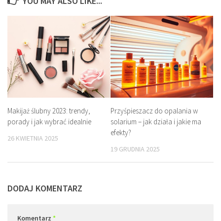
YOU MAY ALSO LIKE...
Makijaż ślubny 2023: trendy,
Przyśpieszacz do opalania w
porady i jak wybrać idealnie
solarium – jak działa i jakie ma
efekty?
26 KWIETNIA 2025
19 GRUDNIA 2025
DODAJ KOMENTARZ
Komentarz
*