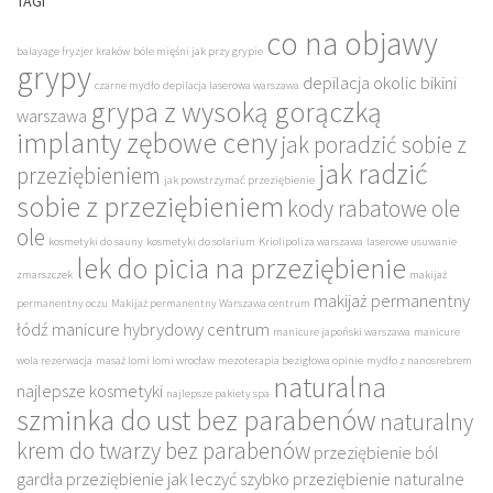
TAGI
co na objawy
balayage fryzjer kraków
bóle mięśni jak przy grypie
grypy
depilacja okolic bikini
czarne mydło
depilacja laserowa warszawa
grypa z wysoką gorączką
warszawa
implanty zębowe ceny
jak poradzić sobie z
jak radzić
przeziębieniem
jak powstrzymać przeziębienie
sobie z przeziębieniem
kody rabatowe ole
ole
kosmetyki do sauny
kosmetyki do solarium
Kriolipoliza warszawa
laserowe usuwanie
lek do picia na przeziębienie
zmarszczek
makijaż
makijaż permanentny
permanentny oczu
Makijaż permanentny Warszawa centrum
łódź
manicure hybrydowy centrum
manicure japoński warszawa
manicure
wola rezerwacja
masaż lomi lomi wrocław
mezoterapia bezigłowa opinie
mydło z nanosrebrem
naturalna
najlepsze kosmetyki
najlepsze pakiety spa
szminka do ust bez parabenów
naturalny
krem do twarzy bez parabenów
przeziębienie ból
gardła
przeziębienie jak leczyć szybko
przeziębienie naturalne