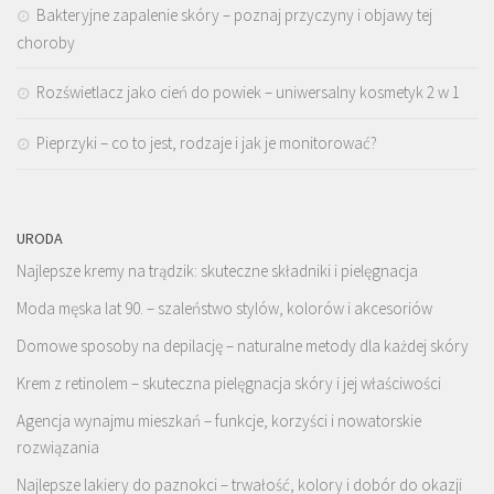
Bakteryjne zapalenie skóry – poznaj przyczyny i objawy tej
choroby
Rozświetlacz jako cień do powiek – uniwersalny kosmetyk 2 w 1
Pieprzyki – co to jest, rodzaje i jak je monitorować?
URODA
Najlepsze kremy na trądzik: skuteczne składniki i pielęgnacja
Moda męska lat 90. – szaleństwo stylów, kolorów i akcesoriów
Domowe sposoby na depilację – naturalne metody dla każdej skóry
Krem z retinolem – skuteczna pielęgnacja skóry i jej właściwości
Agencja wynajmu mieszkań – funkcje, korzyści i nowatorskie
rozwiązania
Najlepsze lakiery do paznokci – trwałość, kolory i dobór do okazji