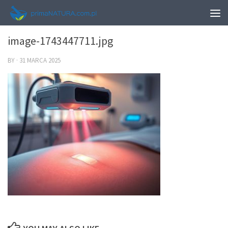
0
image-1743447711.jpg
BY
·
31 MARCA 2025