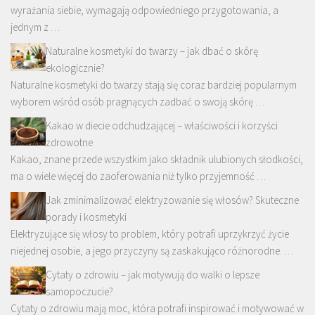
wyrażania siebie, wymagają odpowiedniego przygotowania, a
jednym z …
Naturalne kosmetyki do twarzy – jak dbać o skórę
ekologicznie?
Naturalne kosmetyki do twarzy stają się coraz bardziej popularnym
wyborem wśród osób pragnących zadbać o swoją skórę …
Kakao w diecie odchudzającej – właściwości i korzyści
zdrowotne
Kakao, znane przede wszystkim jako składnik ulubionych słodkości,
ma o wiele więcej do zaoferowania niż tylko przyjemność …
Jak zminimalizować elektryzowanie się włosów? Skuteczne
porady i kosmetyki
Elektryzujące się włosy to problem, który potrafi uprzykrzyć życie
niejednej osobie, a jego przyczyny są zaskakująco różnorodne. …
Cytaty o zdrowiu – jak motywują do walki o lepsze
samopoczucie?
Cytaty o zdrowiu mają moc, która potrafi inspirować i motywować w