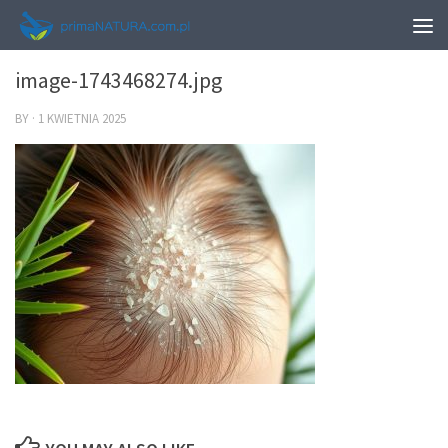
0
image-1743468274.jpg
BY
·
1 KWIETNIA 2025