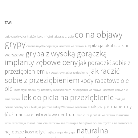
TAGI
co na objawy
balayage fryzjer kraków
bóle mięśni jak przy grypie
grypy
depilacja okolic bikini
czarne mydło
depilacja laserowa warszawa
grypa z wysoką gorączką
warszawa
implanty zębowe ceny
jak poradzić sobie z
jak radzić
przeziębieniem
jak powstrzymać przeziębienie
sobie z przeziębieniem
kody rabatowe ole
ole
kosmetyki do sauny
kosmetyki do solarium
Kriolipoliza warszawa
laserowe usuwanie
lek do picia na przeziębienie
zmarszczek
makijaż
makijaż permanentny
permanentny oczu
Makijaż permanentny Warszawa centrum
łódź
manicure hybrydowy centrum
manicure japoński warszawa
manicure
wola rezerwacja
masaż lomi lomi wrocław
mezoterapia bezigłowa opinie
mydło z nanosrebrem
naturalna
najlepsze kosmetyki
najlepsze pakiety spa