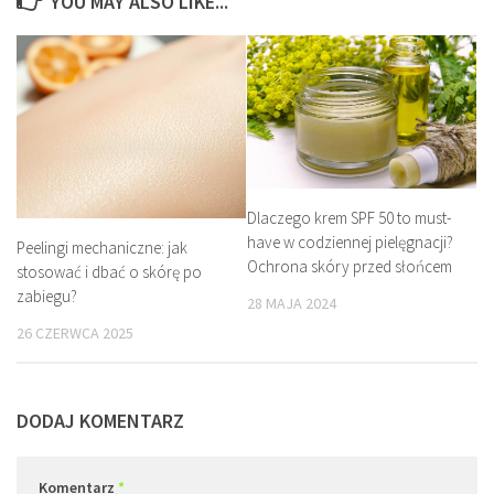
YOU MAY ALSO LIKE...
Dlaczego krem SPF 50 to must-
have w codziennej pielęgnacji?
Peelingi mechaniczne: jak
Ochrona skóry przed słońcem
stosować i dbać o skórę po
zabiegu?
28 MAJA 2024
26 CZERWCA 2025
DODAJ KOMENTARZ
Komentarz
*