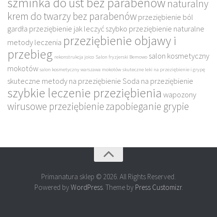
szminka do ust bez parabenów
naturalny
krem do twarzy bez parabenów
przeziębienie ból
gardła
przeziębienie jak leczyć szybko
przeziębienie naturalne
przeziębienie objawy i
metody leczenia
przebieg
salon kosmetyczny
rekonstrukcja joico
Salon fryzjerski Bemowo
mokotów
salon kosmetyczny warszawa mokotów
skuteczne leki na przeziębienie i grypę
skuteczne metody na przeziębienie
Soda na przeziębienie
szybkie leczenie przeziębienia
wapozony
wirusowe przeziębienie
zapobieganie grypie
Primanatura sklep © 2026. All Rights Reserved.
Powered by
WordPress
. Theme by
Press Customizr
.