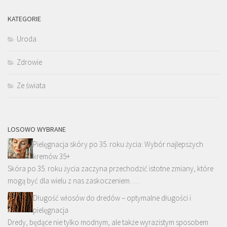
KATEGORIE
Uroda
Zdrowie
Ze świata
LOSOWO WYBRANE
Pielęgnacja skóry po 35. roku życia: Wybór najlepszych
kremów 35+
Skóra po 35. roku życia zaczyna przechodzić istotne zmiany, które
mogą być dla wielu z nas zaskoczeniem. …
Długość włosów do dredów – optymalne długości i
pielęgnacja
Dredy, będące nie tylko modnym, ale także wyrazistym sposobem