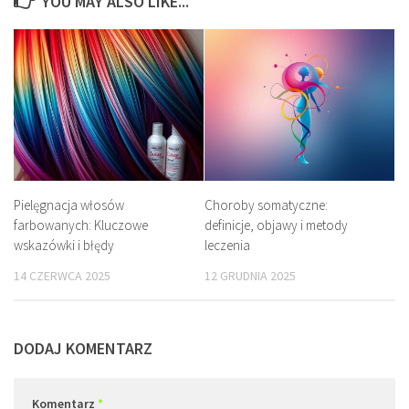
YOU MAY ALSO LIKE...
Pielęgnacja włosów
Choroby somatyczne:
farbowanych: Kluczowe
definicje, objawy i metody
wskazówki i błędy
leczenia
14 CZERWCA 2025
12 GRUDNIA 2025
DODAJ KOMENTARZ
Komentarz
*