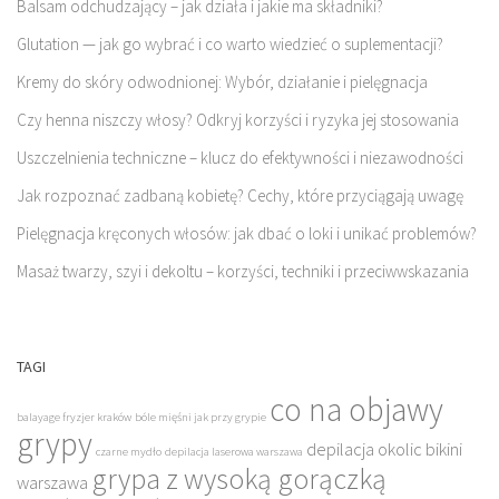
Balsam odchudzający – jak działa i jakie ma składniki?
Glutation — jak go wybrać i co warto wiedzieć o suplementacji?
Kremy do skóry odwodnionej: Wybór, działanie i pielęgnacja
Czy henna niszczy włosy? Odkryj korzyści i ryzyka jej stosowania
Uszczelnienia techniczne – klucz do efektywności i niezawodności
Jak rozpoznać zadbaną kobietę? Cechy, które przyciągają uwagę
Pielęgnacja kręconych włosów: jak dbać o loki i unikać problemów?
Masaż twarzy, szyi i dekoltu – korzyści, techniki i przeciwwskazania
TAGI
co na objawy
balayage fryzjer kraków
bóle mięśni jak przy grypie
grypy
depilacja okolic bikini
czarne mydło
depilacja laserowa warszawa
grypa z wysoką gorączką
warszawa