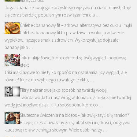
elastyczność
Joga, znana ze swojego korzystnego wpływu na ciało i umysł, staje
się coraz bardziej popularnym rozwiązaniem dla …
Chlebek bananowy fit – zdrowa alternatywa bez cukru i mąki
Chlebek bananowy fit to prawdziwa rewolucja w świecie
wypieków, łącząca smak z zdrowiem. Wykorzystując dojrzałe
banany jako …
Triki makijażowe, które odmłodzą Twój wygląd i poprawią
efekt
Triki makijażowe to nie tylko sposób na oszałamiający wygląd, ale
również klucz do szybkiego i trwałego efektu, …
Filtry nakranowe jako sposób na twardą wodę
Twarda woda to nasz wróg w domach. Zmiękczanie twardej
wody jest możliwe dzięki kilku sposobom, które co …
Skuteczne ćwiczenia na biceps – jak zwiększyć siłę ramion?
Biceps, często uważany za symbol siły i męskości, odgrywa
kluczową rolę w treningu siłowym. Wiele osób marzy …