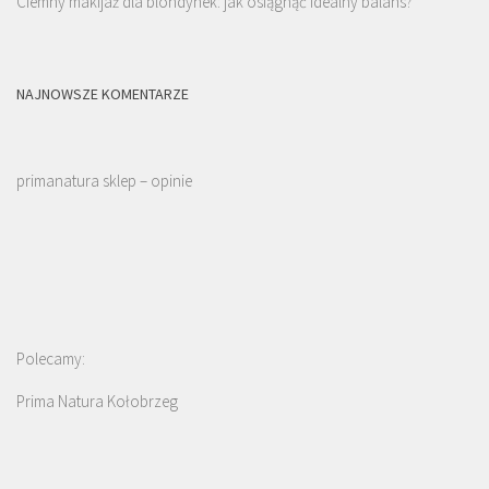
Ciemny makijaż dla blondynek: jak osiągnąć idealny balans?
NAJNOWSZE KOMENTARZE
primanatura sklep – opinie
Polecamy:
Prima Natura Kołobrzeg