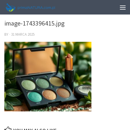
0
image-1743396415.jpg
BY
·
31 MARCA 2025