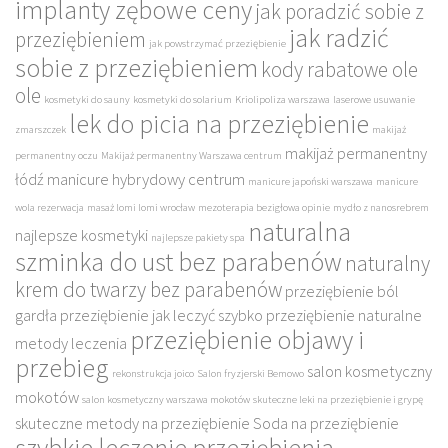
implanty zębowe ceny
jak poradzić sobie z
jak radzić
przeziębieniem
jak powstrzymać przeziębienie
sobie z przeziębieniem
kody rabatowe ole
ole
kosmetyki do sauny
kosmetyki do solarium
Kriolipoliza warszawa
laserowe usuwanie
lek do picia na przeziębienie
zmarszczek
makijaż
makijaż permanentny
permanentny oczu
Makijaż permanentny Warszawa centrum
łódź
manicure hybrydowy centrum
manicure japoński warszawa
manicure
wola rezerwacja
masaż lomi lomi wrocław
mezoterapia bezigłowa opinie
mydło z nanosrebrem
naturalna
najlepsze kosmetyki
najlepsze pakiety spa
szminka do ust bez parabenów
naturalny
krem do twarzy bez parabenów
przeziębienie ból
gardła
przeziębienie jak leczyć szybko
przeziębienie naturalne
przeziębienie objawy i
metody leczenia
przebieg
salon kosmetyczny
rekonstrukcja joico
Salon fryzjerski Bemowo
mokotów
salon kosmetyczny warszawa mokotów
skuteczne leki na przeziębienie i grypę
skuteczne metody na przeziębienie
Soda na przeziębienie
szybkie leczenie przeziębienia