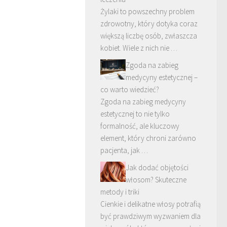
Żylaki to powszechny problem
zdrowotny, który dotyka coraz
większą liczbę osób, zwłaszcza
kobiet. Wiele z nich nie …
Zgoda na zabieg
medycyny estetycznej –
co warto wiedzieć?
Zgoda na zabieg medycyny
estetycznej to nie tylko
formalność, ale kluczowy
element, który chroni zarówno
pacjenta, jak …
Jak dodać objętości
włosom? Skuteczne
metody i triki
Cienkie i delikatne włosy potrafią
być prawdziwym wyzwaniem dla