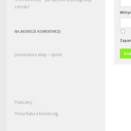
zarostu?
Witry
NAJNOWSZE KOMENTARZE
Zapam
primanatura sklep – opinie
Polecamy:
Prima Natura Kołobrzeg