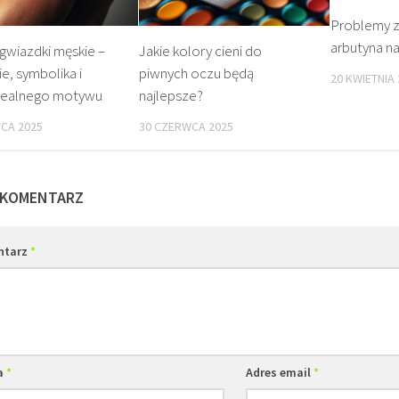
Problemy z 
arbutyna n
gwiazdki męskie –
Jakie kolory cieni do
e, symbolika i
piwnych oczu będą
20 KWIETNIA
dealnego motywu
najlepsze?
CA 2025
30 CZERWCA 2025
 KOMENTARZ
ntarz
*
a
*
Adres email
*