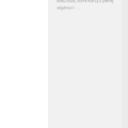
wielu osób, które marzą o pełnej
objętości i …