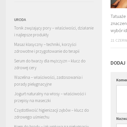
Tatuaże 
URODA
znaczeni
Tonik zwężający pory – właściwości, działanie
wybór i
i najlepsze produkty
21 CZERW
Masaż klasyczny – techniki, korzyści
zdrowotne i przygotowanie do terapii
Serum do twarzy dla mężczyzn – klucz do
DODAJ
zdrowej cery
Wazelina – właściwości, zastosowania i
Kome
porady pielęgnacyjne
Jogurt naturalny na włosy – właściwości i
przepisy na maseczki
Częstotliwość higienizacji zębów – klucz do
zdrowego uśmiechu
Nazw
Krem do brody – jak wpływa na pielęgnację