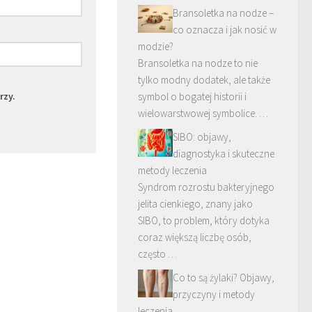
Bransoletka na nodze –
co oznacza i jak nosić w
modzie?
Bransoletka na nodze to nie
tylko modny dodatek, ale także
rzy.
symbol o bogatej historii i
wielowarstwowej symbolice. …
SIBO: objawy,
diagnostyka i skuteczne
metody leczenia
Syndrom rozrostu bakteryjnego
jelita cienkiego, znany jako
SIBO, to problem, który dotyka
coraz większą liczbę osób,
często …
Co to są żylaki? Objawy,
przyczyny i metody
leczenia