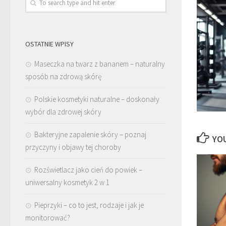
OSTATNIE WPISY
Maseczka na twarz z bananem – naturalny
sposób na zdrową skórę
Polskie kosmetyki naturalne – doskonały
wybór dla zdrowej skóry
Bakteryjne zapalenie skóry – poznaj
YOU
przyczyny i objawy tej choroby
Rozświetlacz jako cień do powiek –
uniwersalny kosmetyk 2 w 1
Pieprzyki – co to jest, rodzaje i jak je
monitorować?