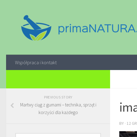
Współpraca i kontakt
PREVIOUS STORY
ima
Martwy ciąg z gumami – technika, sprzęt i
korzyści dla każdego
BY
·
12 GR