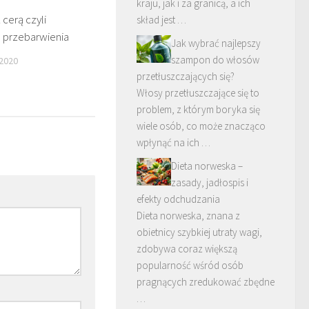
kraju, jak i za granicą, a ich
cerą czyli
skład jest …
a przebarwienia
Jak wybrać najlepszy
szampon do włosów
 2020
przetłuszczających się?
Włosy przetłuszczające się to
problem, z którym boryka się
wiele osób, co może znacząco
wpłynąć na ich …
Dieta norweska –
zasady, jadłospis i
efekty odchudzania
Dieta norweska, znana z
obietnicy szybkiej utraty wagi,
zdobywa coraz większą
popularność wśród osób
pragnących zredukować zbędne
…