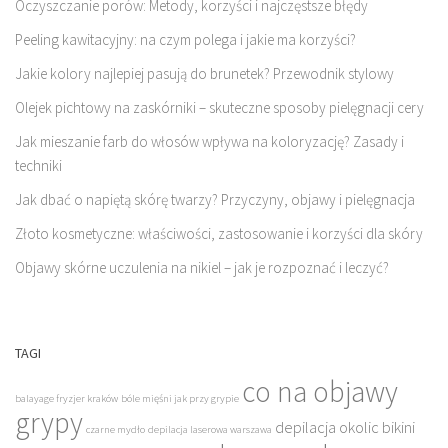
Oczyszczanie porów: Metody, korzyści i najczęstsze błędy
Peeling kawitacyjny: na czym polega i jakie ma korzyści?
Jakie kolory najlepiej pasują do brunetek? Przewodnik stylowy
Olejek pichtowy na zaskórniki – skuteczne sposoby pielęgnacji cery
Jak mieszanie farb do włosów wpływa na koloryzację? Zasady i
techniki
Jak dbać o napiętą skórę twarzy? Przyczyny, objawy i pielęgnacja
Złoto kosmetyczne: właściwości, zastosowanie i korzyści dla skóry
Objawy skórne uczulenia na nikiel – jak je rozpoznać i leczyć?
TAGI
co na objawy
balayage fryzjer kraków
bóle mięśni jak przy grypie
grypy
depilacja okolic bikini
czarne mydło
depilacja laserowa warszawa