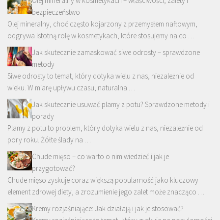
Olej mineralny w kosmetykach – właściwości, zalety i
bezpieczeństwo
Olej mineralny, choć często kojarzony z przemysłem naftowym,
odgrywa istotną rolę w kosmetykach, które stosujemy na co …
Jak skutecznie zamaskować siwe odrosty – sprawdzone
metody
Siwe odrosty to temat, który dotyka wielu z nas, niezależnie od
wieku. W miarę upływu czasu, naturalna …
Jak skutecznie usuwać plamy z potu? Sprawdzone metody i
porady
Plamy z potu to problem, który dotyka wielu z nas, niezależnie od
pory roku. Żółte ślady na …
Chude mięso – co warto o nim wiedzieć i jak je
przygotować?
Chude mięso zyskuje coraz większą popularność jako kluczowy
element zdrowej diety, a zrozumienie jego zalet może znacząco …
Kremy rozjaśniające: Jak działają i jak je stosować?