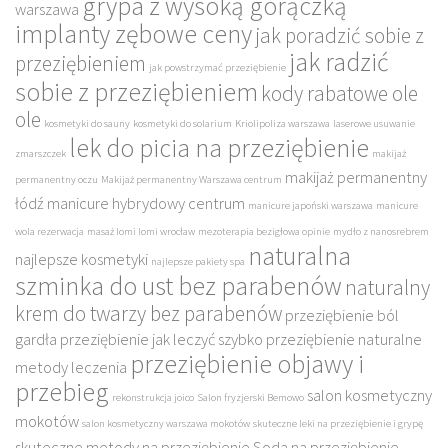
grypa z wysoką gorączką
warszawa
implanty zębowe ceny
jak poradzić sobie z
jak radzić
przeziębieniem
jak powstrzymać przeziębienie
sobie z przeziębieniem
kody rabatowe ole
ole
kosmetyki do sauny
kosmetyki do solarium
Kriolipoliza warszawa
laserowe usuwanie
lek do picia na przeziębienie
zmarszczek
makijaż
makijaż permanentny
permanentny oczu
Makijaż permanentny Warszawa centrum
łódź
manicure hybrydowy centrum
manicure japoński warszawa
manicure
wola rezerwacja
masaż lomi lomi wrocław
mezoterapia bezigłowa opinie
mydło z nanosrebrem
naturalna
najlepsze kosmetyki
najlepsze pakiety spa
szminka do ust bez parabenów
naturalny
krem do twarzy bez parabenów
przeziębienie ból
gardła
przeziębienie jak leczyć szybko
przeziębienie naturalne
przeziębienie objawy i
metody leczenia
przebieg
salon kosmetyczny
rekonstrukcja joico
Salon fryzjerski Bemowo
mokotów
salon kosmetyczny warszawa mokotów
skuteczne leki na przeziębienie i grypę
skuteczne metody na przeziębienie
Soda na przeziębienie