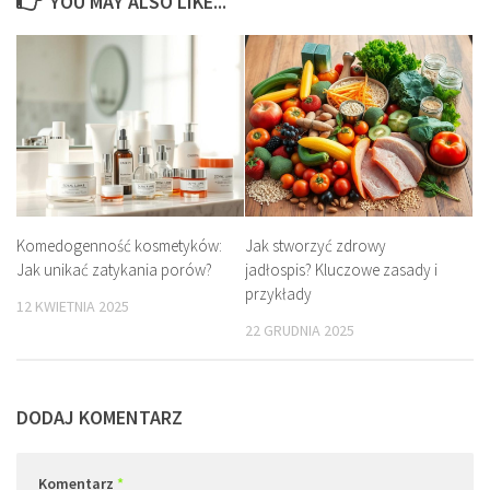
YOU MAY ALSO LIKE...
Komedogenność kosmetyków:
Jak stworzyć zdrowy
Jak unikać zatykania porów?
jadłospis? Kluczowe zasady i
przykłady
12 KWIETNIA 2025
22 GRUDNIA 2025
DODAJ KOMENTARZ
Komentarz
*