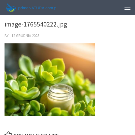
0
image-1765540222.jpg
BY
·
12 GRUDNIA 2025