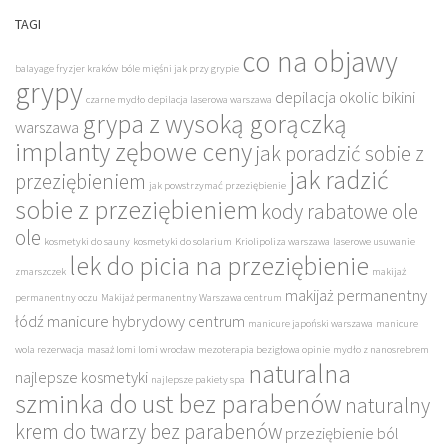
TAGI
co na objawy
balayage fryzjer kraków
bóle mięśni jak przy grypie
grypy
depilacja okolic bikini
czarne mydło
depilacja laserowa warszawa
grypa z wysoką gorączką
warszawa
implanty zębowe ceny
jak poradzić sobie z
jak radzić
przeziębieniem
jak powstrzymać przeziębienie
sobie z przeziębieniem
kody rabatowe ole
ole
kosmetyki do sauny
kosmetyki do solarium
Kriolipoliza warszawa
laserowe usuwanie
lek do picia na przeziębienie
zmarszczek
makijaż
makijaż permanentny
permanentny oczu
Makijaż permanentny Warszawa centrum
łódź
manicure hybrydowy centrum
manicure japoński warszawa
manicure
wola rezerwacja
masaż lomi lomi wrocław
mezoterapia bezigłowa opinie
mydło z nanosrebrem
naturalna
najlepsze kosmetyki
najlepsze pakiety spa
szminka do ust bez parabenów
naturalny
krem do twarzy bez parabenów
przeziębienie ból