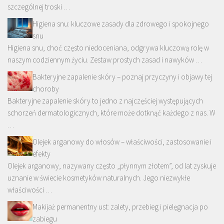
szczególnej troski …
Higiena snu: kluczowe zasady dla zdrowego i spokojnego
snu
Higiena snu, choć często niedoceniana, odgrywa kluczową rolę w
naszym codziennym życiu. Zestaw prostych zasad i nawyków …
Bakteryjne zapalenie skóry – poznaj przyczyny i objawy tej
choroby
Bakteryjne zapalenie skóry to jedno z najczęściej występujących
schorzeń dermatologicznych, które może dotknąć każdego z nas. W
…
Olejek arganowy do włosów – właściwości, zastosowanie i
efekty
Olejek arganowy, nazywany często „płynnym złotem”, od lat zyskuje
uznanie w świecie kosmetyków naturalnych. Jego niezwykłe
właściwości …
Makijaż permanentny ust: zalety, przebieg i pielęgnacja po
zabiegu