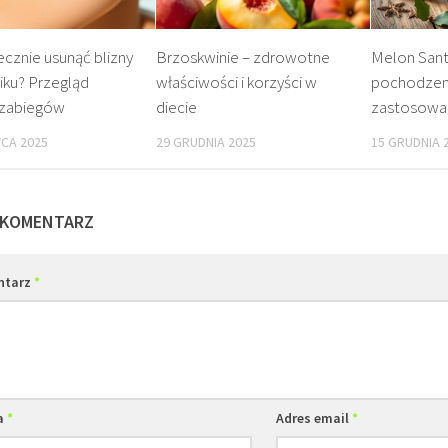
ecznie usunąć blizny
Brzoskwinie – zdrowotne
Melon Sant
iku? Przegląd
właściwości i korzyści w
pochodzeni
 zabiegów
diecie
zastosowan
CA 2025
29 GRUDNIA 2025
15 GRUDNIA 
 KOMENTARZ
ntarz
*
a
*
Adres email
*