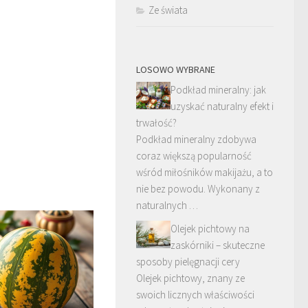
Ze świata
LOSOWO WYBRANE
Podkład mineralny: jak
uzyskać naturalny efekt i
trwałość?
Podkład mineralny zdobywa
coraz większą popularność
wśród miłośników makijażu, a to
nie bez powodu. Wykonany z
naturalnych …
Olejek pichtowy na
zaskórniki – skuteczne
sposoby pielęgnacji cery
Olejek pichtowy, znany ze
swoich licznych właściwości