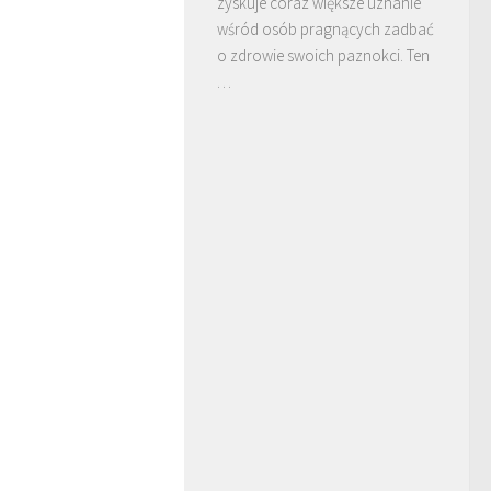
zyskuje coraz większe uznanie
wśród osób pragnących zadbać
o zdrowie swoich paznokci. Ten
…