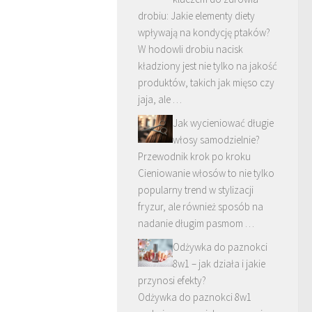
drobiu: Jakie elementy diety
wpływają na kondycję ptaków?
W hodowli drobiu nacisk
kładziony jest nie tylko na jakość
produktów, takich jak mięso czy
jaja, ale …
Jak wycieniować długie
włosy samodzielnie?
Przewodnik krok po kroku
Cieniowanie włosów to nie tylko
popularny trend w stylizacji
fryzur, ale również sposób na
nadanie długim pasmom …
Odżywka do paznokci
8w1 – jak działa i jakie
przynosi efekty?
Odżywka do paznokci 8w1