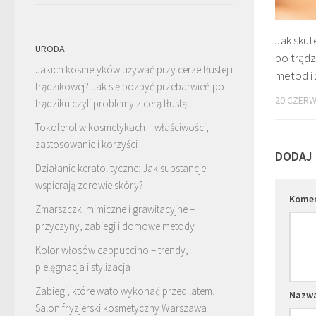
Jak skut
URODA
po trądz
Jakich kosmetyków używać przy cerze tłustej i
metod i
trądzikowej? Jak się pozbyć przebarwień po
20 CZERW
trądziku czyli problemy z cerą tłustą
Tokoferol w kosmetykach – właściwości,
zastosowanie i korzyści
DODAJ
Działanie keratolityczne: Jak substancje
wspierają zdrowie skóry?
Kome
Zmarszczki mimiczne i grawitacyjne –
przyczyny, zabiegi i domowe metody
Kolor włosów cappuccino – trendy,
pielęgnacja i stylizacja
Zabiegi, które wato wykonać przed latem.
Nazw
Salon fryzjerski kosmetyczny Warszawa