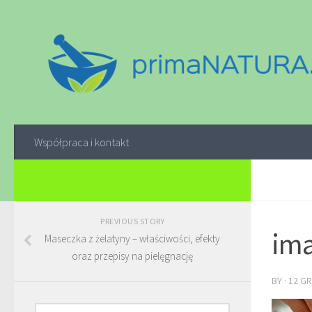
Współpraca i kontakt
PREVIOUS STORY
ima
Maseczka z żelatyny – właściwości, efekty
oraz przepisy na pielęgnację
BY
·
12 GR