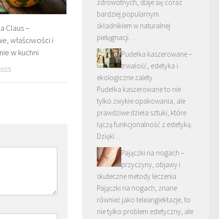
zdrowotnych, staje się coraz
bardziej popularnym
składnikiem w naturalnej
a Claus –
pielęgnacji …
e, właściwości i
ie w kuchni
Pudełka kaszerowane –
trwałość, estetyka i
2025
ekologiczne zalety
Pudełka kaszerowane to nie
tylko zwykłe opakowania, ale
prawdziwe dzieła sztuki, które
łączą funkcjonalność z estetyką.
Dzięki …
Pajączki na nogach –
przyczyny, objawy i
skuteczne metody leczenia
Pajączki na nogach, znane
również jako teleangiektazje, to
nie tylko problem estetyczny, ale