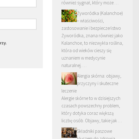
również sygnał, który może …
Żyworódka (Kalanchoe)
– właściwości,
zastosowanie i bezpieczeństwo
Żyworódka, znana również jako
rzy.
Kalanchoe, to niezwykła roślina,
która od wieków cieszy się
uznaniem w medycynie
naturalnej. …
Alergia skórna: objawy,
przyczyny i skuteczne
leczenie
Alergie skórne to w dzisiejszych
czasach powszechny problem,
który dotyka coraz większą
liczbę osób. Objawy, takie jak …
Składniki paszowe
kluczem do zdrowia