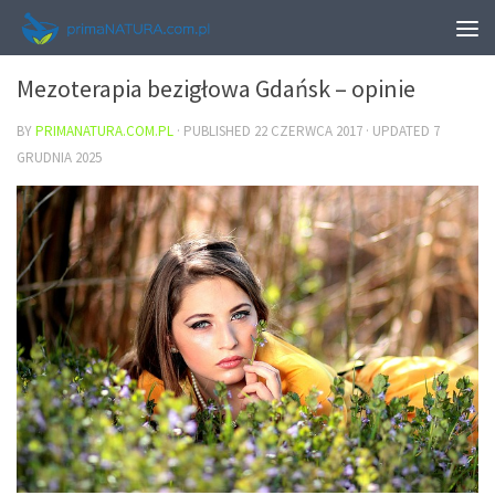
URODA
Mezoterapia bezigłowa Gdańsk – opinie
BY
PRIMANATURA.COM.PL
· PUBLISHED
22 CZERWCA 2017
· UPDATED
7
GRUDNIA 2025