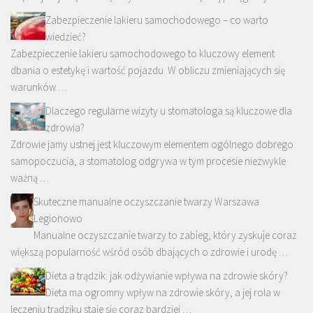
Zabezpieczenie lakieru samochodowego – co warto
wiedzieć?
Zabezpieczenie lakieru samochodowego to kluczowy element
dbania o estetykę i wartość pojazdu. W obliczu zmieniających się
warunków …
Dlaczego regularne wizyty u stomatologa są kluczowe dla
zdrowia?
Zdrowie jamy ustnej jest kluczowym elementem ogólnego dobrego
samopoczucia, a stomatolog odgrywa w tym procesie niezwykle
ważną …
Skuteczne manualne oczyszczanie twarzy Warszawa
Legionowo
Manualne oczyszczanie twarzy to zabieg, który zyskuje coraz
większą popularność wśród osób dbających o zdrowie i urodę …
Dieta a trądzik: jak odżywianie wpływa na zdrowie skóry?
Dieta ma ogromny wpływ na zdrowie skóry, a jej rola w
leczeniu trądziku staje się coraz bardziej …