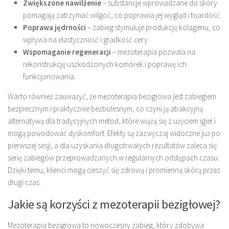
Zwiększone nawilżenie
– substancje wprowadzane do skóry
pomagają zatrzymać wilgoć, co poprawia jej wygląd i twardość.
Poprawa jędrności
– zabieg stymuluje produkcję kolagenu, co
wpływa na elastyczność i gładkość cery.
Wspomaganie regeneracji
– mezoterapia pozwala na
rekonstrukcję uszkodzonych komórek i poprawę ich
funkcjonowania.
Warto również zauważyć, że mezoterapia bezigłowa jest zabiegiem
bezpiecznym i praktycznie bezbolesnym, co czyni ją atrakcyjną
alternatywą dla tradycyjnych metod, które wiążą się z użyciem igieł i
mogą powodować dyskomfort. Efekty są zazwyczaj widoczne już po
pierwszej sesji, a dla uzyskania długotrwałych rezultatów zaleca się
serię zabiegów przeprowadzanych w regularnych odstępach czasu.
Dzięki temu, klienci mogą cieszyć się zdrową i promienną skórą przez
długi czas.
Jakie są korzyści z mezoterapii bezigłowej?
Mezoterapia bezigłowa to nowoczesny zabieg, który zdobywa