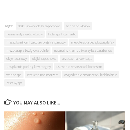
Tags:
ekskluzywne olejki zapachowe
henna do włosów
henna indyjska do włosów
hotel spa trójmiasto
masaż lomi lomi wrocław olejek arganowy
mezoterapia bezigłowa gdańsk
mezoterapia bezigłowa opinie
naturalny krem do twarzy bez parabenów
olejek sosnowy
olejki zapachowe
urządzenia kawitacja
urządzenia peeling kawitacyjny
usuwanie zmarszczek botoksem
wanna spa
Weekend nad morzem
wygładzanie zmarszczek bielsko biała
zestawy spa
YOU MAY ALSO LIKE...