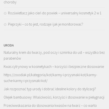
choroby
Rozświetlacz jako cień do powiek – uniwersalny kosmetyk 2 w 1
Pieprzyki – co to jest, rodzaje i jak je monitorować?
URODA
Naturalny krem do twarzy, pod oczy i szminka do ust – wszystko bez
parabenów
Kwas cytrynowy w kosmetykach – korzyści i bezpieczne stosowanie
https://zoodiak.pl/kategoria/kot/karmy-i-przysmaki-kot/karmy-
suche-karmy-i-przysmaki-kot/
Jak rozpoznać typ urody i dobrać idealne kolory do stylizacji?
Olejek bambusowy: Właściwości, korzyści i stosowanie w pielęgnacji
Przeciwwskazania do stosowania kwasów na twarz – co warto