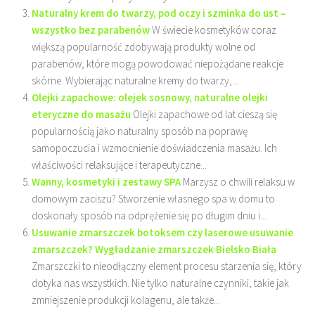
Naturalny krem do twarzy, pod oczy i szminka do ust –
wszystko bez parabenów
W świecie kosmetyków coraz
większą popularność zdobywają produkty wolne od
parabenów, które mogą powodować niepożądane reakcje
skórne. Wybierając naturalne kremy do twarzy,...
Olejki zapachowe: olejek sosnowy, naturalne olejki
eteryczne do masażu
Olejki zapachowe od lat cieszą się
popularnością jako naturalny sposób na poprawę
samopoczucia i wzmocnienie doświadczenia masażu. Ich
właściwości relaksujące i terapeutyczne...
Wanny, kosmetyki i zestawy SPA
Marzysz o chwili relaksu w
domowym zaciszu? Stworzenie własnego spa w domu to
doskonały sposób na odprężenie się po długim dniu i...
Usuwanie zmarszczek botoksem czy laserowe usuwanie
zmarszczek? Wygładzanie zmarszczek Bielsko Biała
Zmarszczki to nieodłączny element procesu starzenia się, który
dotyka nas wszystkich. Nie tylko naturalne czynniki, takie jak
zmniejszenie produkcji kolagenu, ale także...