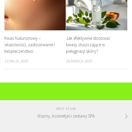
Kwas hialuronowy –
Jak efektywnie stosować
właściwości, zastosowanie i
kwasy złuszczające w
bezpieczeństwo
pielęgnacji skóry?
22 MAJA 2025
26 MARCA 2025
NEXT STORY
Wanny, kosmetyki i zestawy SPA