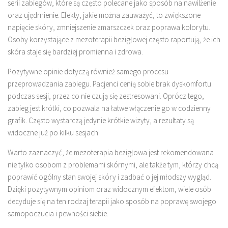
serii zabiegów, które są często polecane jako sposób na nawilżenie
oraz ujędrnienie. Efekty, jakie można zauważyć, to zwiększone
napięcie skóry, zmniejszenie zmarszczek oraz poprawa kolorytu.
Osoby korzystające z mezoterapii bezigłowej często raportują, że ich
skóra staje się bardziej promienna i zdrowa.
Pozytywne opinie dotyczą również samego procesu
przeprowadzania zabiegu. Pacjenci cenią sobie brak dyskomfortu
podczas sesji, przez co nie czują się zestresowani. Oprócz tego,
zabieg jest krótki, co pozwala na łatwe włączenie go w codzienny
grafik. Często wystarczą jedynie krótkie wizyty, a rezultaty są
widoczne już po kilku sesjach.
Warto zaznaczyć, że mezoterapia bezigłowa jest rekomendowana
nie tylko osobom z problemami skórnymi, ale także tym, którzy chcą
poprawić ogólny stan swojej skóry i zadbać o jej młodszy wygląd.
Dzięki pozytywnym opiniom oraz widocznym efektom, wiele osób
decyduje się na ten rodzaj terapii jako sposób na poprawę swojego
samopoczucia i pewności siebie.