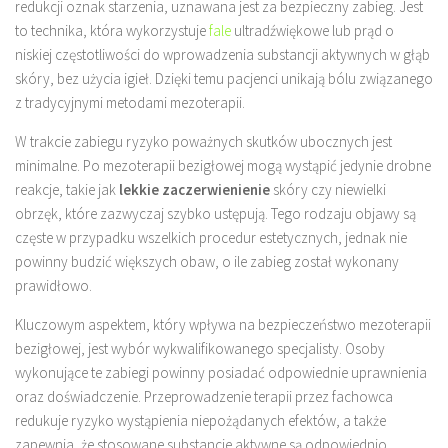
redukcji oznak starzenia, uznawana jest za bezpieczny zabieg. Jest
to technika, która wykorzystuje
fale
ultradźwiękowe lub prąd o
niskiej częstotliwości do wprowadzenia substancji aktywnych w głąb
skóry, bez użycia igieł. Dzięki temu pacjenci unikają bólu związanego
z tradycyjnymi metodami mezoterapii.
W trakcie zabiegu ryzyko poważnych skutków ubocznych jest
minimalne. Po mezoterapii bezigłowej mogą wystąpić jedynie drobne
reakcje, takie jak
lekkie zaczerwienienie
skóry czy niewielki
obrzęk, które zazwyczaj szybko ustępują. Tego rodzaju objawy są
częste w przypadku wszelkich procedur estetycznych, jednak nie
powinny budzić większych obaw, o ile zabieg został wykonany
prawidłowo.
Kluczowym aspektem, który wpływa na bezpieczeństwo mezoterapii
bezigłowej, jest wybór wykwalifikowanego specjalisty. Osoby
wykonujące te zabiegi powinny posiadać odpowiednie uprawnienia
oraz doświadczenie. Przeprowadzenie terapii przez fachowca
redukuje ryzyko wystąpienia niepożądanych efektów, a także
zapewnia, że stosowane substancje aktywne są odpowiednio