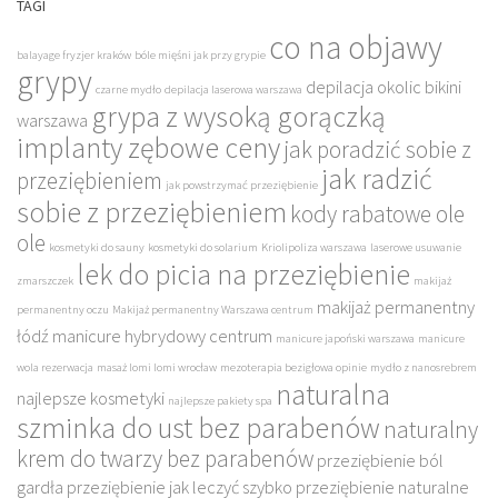
TAGI
co na objawy
balayage fryzjer kraków
bóle mięśni jak przy grypie
grypy
depilacja okolic bikini
czarne mydło
depilacja laserowa warszawa
grypa z wysoką gorączką
warszawa
implanty zębowe ceny
jak poradzić sobie z
jak radzić
przeziębieniem
jak powstrzymać przeziębienie
sobie z przeziębieniem
kody rabatowe ole
ole
kosmetyki do sauny
kosmetyki do solarium
Kriolipoliza warszawa
laserowe usuwanie
lek do picia na przeziębienie
zmarszczek
makijaż
makijaż permanentny
permanentny oczu
Makijaż permanentny Warszawa centrum
łódź
manicure hybrydowy centrum
manicure japoński warszawa
manicure
wola rezerwacja
masaż lomi lomi wrocław
mezoterapia bezigłowa opinie
mydło z nanosrebrem
naturalna
najlepsze kosmetyki
najlepsze pakiety spa
szminka do ust bez parabenów
naturalny
krem do twarzy bez parabenów
przeziębienie ból
gardła
przeziębienie jak leczyć szybko
przeziębienie naturalne