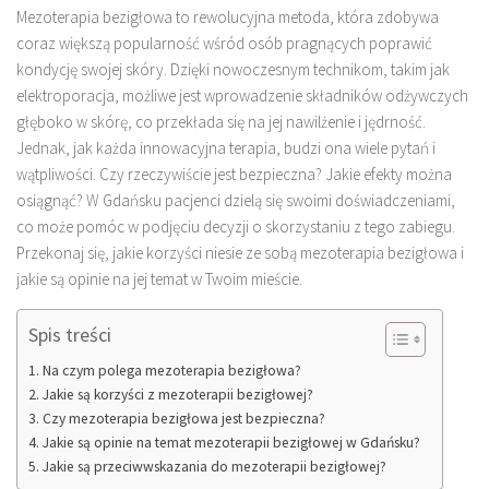
Mezoterapia bezigłowa to rewolucyjna metoda, która zdobywa
coraz większą popularność wśród osób pragnących poprawić
kondycję swojej skóry. Dzięki nowoczesnym technikom, takim jak
elektroporacja, możliwe jest wprowadzenie składników odżywczych
głęboko w skórę, co przekłada się na jej nawilżenie i jędrność.
Jednak, jak każda innowacyjna terapia, budzi ona wiele pytań i
wątpliwości. Czy rzeczywiście jest bezpieczna? Jakie efekty można
osiągnąć? W Gdańsku pacjenci dzielą się swoimi doświadczeniami,
co może pomóc w podjęciu decyzji o skorzystaniu z tego zabiegu.
Przekonaj się, jakie korzyści niesie ze sobą mezoterapia bezigłowa i
jakie są opinie na jej temat w Twoim mieście.
Spis treści
Na czym polega mezoterapia bezigłowa?
Jakie są korzyści z mezoterapii bezigłowej?
Czy mezoterapia bezigłowa jest bezpieczna?
Jakie są opinie na temat mezoterapii bezigłowej w Gdańsku?
Jakie są przeciwwskazania do mezoterapii bezigłowej?