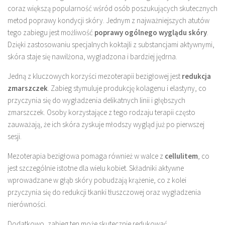
coraz większą popularność wśród osób poszukujących skutecznych
metod poprawy kondycji skóry. Jednym z najważniejszych atutów
tego zabiegu jest możliwość
poprawy ogólnego wyglądu skóry
.
Dzięki zastosowaniu specjalnych koktajli z substancjami aktywnymi,
skóra staje się nawilżona, wygładzona i bardziej jędrna.
Jedną z kluczowych korzyści mezoterapii bezigłowej jest
redukcja
zmarszczek
. Zabieg stymuluje produkcję kolagenu i elastyny, co
przyczynia się do wygładzenia delikatnych linii i głębszych
zmarszczek. Osoby korzystające z tego rodzaju terapii często
zauważają, że ich skóra zyskuje młodszy wygląd już po pierwszej
sesji.
Mezoterapia bezigłowa pomaga również w walce z
cellulitem
, co
jest szczególnie istotne dla wielu kobiet. Składniki aktywne
wprowadzane w głąb skóry pobudzają krążenie, co z kolei
przyczynia się do redukcji tkanki tłuszczowej oraz wygładzenia
nierówności.
Dodatkowo, zabieg ten może skutecznie redukować