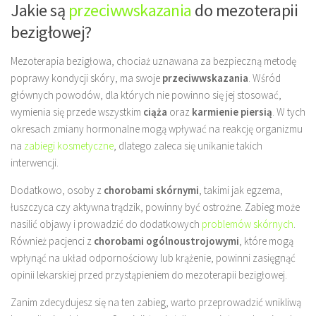
Jakie są
przeciwwskazania
do mezoterapii
bezigłowej?
Mezoterapia bezigłowa, chociaż uznawana za bezpieczną metodę
poprawy kondycji skóry, ma swoje
przeciwwskazania
. Wśród
głównych powodów, dla których nie powinno się jej stosować,
wymienia się przede wszystkim
ciąża
oraz
karmienie piersią
. W tych
okresach zmiany hormonalne mogą wpływać na reakcję organizmu
na
zabiegi kosmetyczne
, dlatego zaleca się unikanie takich
interwencji.
Dodatkowo, osoby z
chorobami skórnymi
, takimi jak egzema,
łuszczyca czy aktywna trądzik, powinny być ostrożne. Zabieg może
nasilić objawy i prowadzić do dodatkowych
problemów skórnych
.
Również pacjenci z
chorobami ogólnoustrojowymi
, które mogą
wpłynąć na układ odpornościowy lub krążenie, powinni zasięgnąć
opinii lekarskiej przed przystąpieniem do mezoterapii bezigłowej.
Zanim zdecydujesz się na ten zabieg, warto przeprowadzić wnikliwą