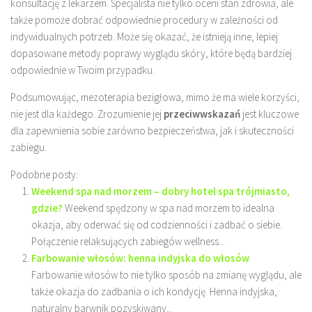
konsultację z lekarzem. Specjalista nie tylko oceni stan zdrowia, ale
także pomoże dobrać odpowiednie procedury w zależności od
indywidualnych potrzeb. Może się okazać, że istnieją inne, lepiej
dopasowane metody poprawy wyglądu skóry, które będą bardziej
odpowiednie w Twoim przypadku.
Podsumowując, mezoterapia bezigłowa, mimo że ma wiele korzyści,
nie jest dla każdego. Zrozumienie jej
przeciwwskazań
jest kluczowe
dla zapewnienia sobie zarówno bezpieczeństwa, jak i skuteczności
zabiegu.
Podobne posty:
Weekend spa nad morzem – dobry hotel spa trójmiasto,
gdzie?
Weekend spędzony w spa nad morzem to idealna
okazja, aby oderwać się od codzienności i zadbać o siebie.
Połączenie relaksujących zabiegów wellness...
Farbowanie włosów: henna indyjska do włosów
Farbowanie włosów to nie tylko sposób na zmianę wyglądu, ale
także okazja do zadbania o ich kondycję. Henna indyjska,
naturalny barwnik pozyskiwany...