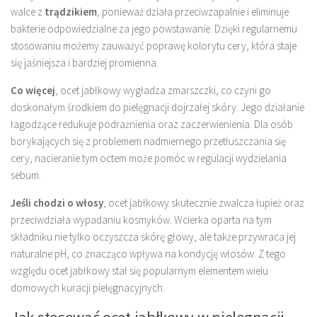
walce z
trądzikiem
, ponieważ działa przeciwzapalnie i eliminuje
bakterie odpowiedzialne za jego powstawanie. Dzięki regularnemu
stosowaniu możemy zauważyć poprawę kolorytu cery, która staje
się jaśniejsza i bardziej promienna.
Co więcej
, ocet jabłkowy wygładza zmarszczki, co czyni go
doskonałym środkiem do pielęgnacji dojrzałej skóry. Jego działanie
łagodzące redukuje podrażnienia oraz zaczerwienienia. Dla osób
borykających się z problemem nadmiernego przetłuszczania się
cery, nacieranie tym octem może pomóc w regulacji wydzielania
sebum.
Jeśli chodzi o włosy
, ocet jabłkowy skutecznie zwalcza łupież oraz
przeciwdziała wypadaniu kosmyków. Wcierka oparta na tym
składniku nie tylko oczyszcza skórę głowy, ale także przywraca jej
naturalne pH, co znacząco wpływa na kondycję włosów. Z tego
względu ocet jabłkowy stał się popularnym elementem wielu
domowych kuracji pielęgnacyjnych.