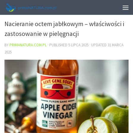
URODA
Nacieranie octem jabłkowym – właściwości i
zastosowanie w pielęgnacji
BY
PRIMANATURA.COM.PL
· PUBLISHED
5 LIPCA 2025
· UPDATED
31 MARCA
2025