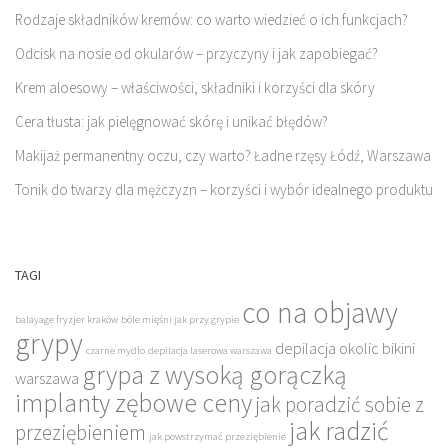
Rodzaje składników kremów: co warto wiedzieć o ich funkcjach?
Odcisk na nosie od okularów – przyczyny i jak zapobiegać?
Krem aloesowy – właściwości, składniki i korzyści dla skóry
Cera tłusta: jak pielęgnować skórę i unikać błędów?
Makijaż permanentny oczu, czy warto? Ładne rzęsy Łódź, Warszawa
Tonik do twarzy dla mężczyzn – korzyści i wybór idealnego produktu
TAGI
co na objawy
balayage fryzjer kraków
bóle mięśni jak przy grypie
grypy
depilacja okolic bikini
czarne mydło
depilacja laserowa warszawa
grypa z wysoką gorączką
warszawa
implanty zębowe ceny
jak poradzić sobie z
jak radzić
przeziębieniem
jak powstrzymać przeziębienie