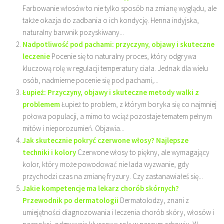
Farbowanie włosów to nie tylko sposób na zmianę wyglądu, ale
także okazja do zadbania o ich kondycję. Henna indyjska,
naturalny barwnik pozyskiwany...
Nadpotliwość pod pachami: przyczyny, objawy i skuteczne
leczenie
Pocenie się to naturalny proces, który odgrywa
kluczową rolę w regulacji temperatury ciała. Jednak dla wielu
osób, nadmierne pocenie się pod pachami,...
Łupież: Przyczyny, objawy i skuteczne metody walki z
problemem
Łupież to problem, z którym boryka się co najmniej
połowa populacji, a mimo to wciąż pozostaje tematem pełnym
mitów i nieporozumień. Objawia...
Jak skutecznie pokryć czerwone włosy? Najlepsze
techniki i kolory
Czerwone włosy to piękny, ale wymagający
kolor, który może powodować nie lada wyzwanie, gdy
przychodzi czas na zmianę fryzury. Czy zastanawiałeś się...
Jakie kompetencje ma lekarz chorób skórnych?
Przewodnik po dermatologii
Dermatolodzy, znani z
umiejętności diagnozowania i leczenia chorób skóry, włosów i