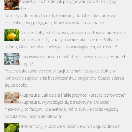
Kosmetyki do brody: jak pielęgnować zarost i osiągnąć
efekt?
Kosmetyki do brody to nie tylko modny dodatek, ale kluczowy
element męskiej pielęgnacji, który pozwala na zadbanie …
Czosnek żółty: właściwości, zdrowie i zastosowania w diecie
Czosnek złocisty, znany również jako czosnek żółty, to
roślina, która nie tylko zachwyca swoim wyglądem, ale również …
Przeciwwskazania do rehabilitacji: co warto wiedzieć przed
terapią?
Przeciwwskazania do rehabilitacji to temat niezwykle istotny w
kontekście zapewnienia bezpieczeństwa pacjentów. Często zdarza
się, że osoby …
Akupresura: Jak działa i jakie przynosi korzyści zdrowotne?
Akupresura, wywodząca się z tradycyjnej chińskiej
medycyny, to fascynująca metoda, która zyskuje coraz większą
popularność jako alternatywna …
Fitohormony: kluczowe substancje w rozwoju roślin i ich