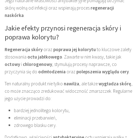
Jego naturalne właściwości antybakteryjne pomagają utrzymać
skórę wolną od infekcji oraz wspierają proces
regeneracji
naskórka
.
Jakie efekty przynosi regeneracja skóry i
poprawa kolorytu?
Regeneracja skóry
oraz
poprawa jej kolorytu
to kluczowe zalety
stosowania
octu jabłkowego
. Zawarte w nim kwasy, takie jak
octowy
i
chlorogenowy
, stymulują procesy naprawcze, co
przyczynia się do
odmłodzenia
oraz
polepszenia wyglądu cery
.
Ten naturalny produkt nie tylko
nawilża
, ale także
wygładza skórę
,
co może znacząco zredukować widoczność zmarszczek. Regularne
jego użycie prowadzi do:
bardziej jednolitego kolorytu,
eliminacji przebarwień,
zdrowego blasku cery.
Dodatkowo, właściwości
antybakteryjne
octu wspierają walkę z