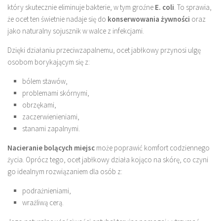
który skutecznie eliminuje bakterie, w tym groźne
E. coli
. To sprawia,
że ocet ten świetnie nadaje się do
konserwowania żywności
oraz
jako naturalny sojusznik w walce z infekcjami.
Dzięki działaniu przeciwzapalnemu, ocet jabłkowy przynosi ulgę
osobom borykającym się z:
bólem stawów,
problemami skórnymi,
obrzękami,
zaczerwienieniami,
stanami zapalnymi.
Nacieranie bolących miejsc
może poprawić komfort codziennego
życia. Oprócz tego, ocet jabłkowy działa kojąco na skórę, co czyni
go idealnym rozwiązaniem dla osób z:
podrażnieniami,
wrażliwą cerą.