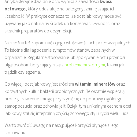
Antybakteryjne działanie octu wynika z zawartości
kwasu
octowego
, który oddziałuje na patogeny, zmniejszając ich
liczebność. W praktyce oznacza to, że ocet jabłkowy może być
używany jako naturalny środek do konserwacji żywności oraz
składnik preparatów do dezynfekcji.
Nie można też zapominać o jego właściwościach przeciwzapalnych.
To istotne dla łagodzenia symptomów stanów zapalnych w
organizmie. Regularne stosowanie lub spożywanie octu przynosi
ulgę osobom borykającym się z
problemami skórnymi
, takimi jak
trądzik czy egzema.
Co więcej, ocet jabłkowy jest źródłem
witamin
,
minerałów
oraz
korzystnych kultur bakterii probiotycznych. Te ostatnie wspierają
procesy trawienne i mogą przyczynić się do poprawy ogólnego
samopoczucia oraz zdrowia jelit. Dzięki tym unikalnym cechom ocet
jabłkowy stał się integralną częścią zdrowego stylu życia wielu ludzi.
Warto zwrócić uwagę na następujące korzyści płynące z jego
stosowania: