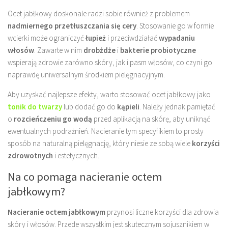
Ocet jabłkowy doskonale radzi sobie również z problemem
nadmiernego przetłuszczania się cery
. Stosowanie go w formie
wcierki może ograniczyć
łupież
i przeciwdziałać
wypadaniu
włosów
. Zawarte w nim
drobżdże
i
bakterie probiotyczne
wspierają zdrowie zarówno skóry, jak i pasm włosów, co czyni go
naprawdę uniwersalnym środkiem pielęgnacyjnym.
Aby uzyskać najlepsze efekty, warto stosować ocet jabłkowy jako
tonik do twarzy
lub dodać go do
kąpieli
. Należy jednak pamiętać
o
rozcieńczeniu go wodą
przed aplikacją na skórę, aby uniknąć
ewentualnych podrażnień. Nacieranie tym specyfikiem to prosty
sposób na naturalną pielęgnację, który niesie ze sobą wiele
korzyści
zdrowotnych
i estetycznych.
Na co pomaga nacieranie octem
jabłkowym?
Nacieranie octem jabłkowym
przynosi liczne korzyści dla zdrowia
skóry i włosów. Przede wszystkim jest skutecznym sojusznikiem w