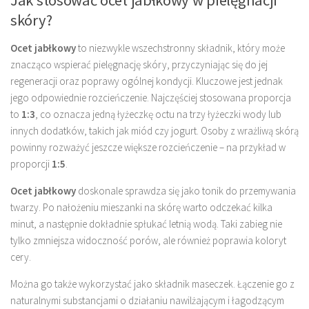
Jak stosować ocet jabłkowy w pielęgnacji
skóry?
Ocet jabłkowy
to niezwykle wszechstronny składnik, który może
znacząco wspierać pielęgnację skóry, przyczyniając się do jej
regeneracji oraz poprawy ogólnej kondycji. Kluczowe jest jednak
jego odpowiednie rozcieńczenie. Najczęściej stosowana proporcja
to
1:3
, co oznacza jedną łyżeczkę octu na trzy łyżeczki wody lub
innych dodatków, takich jak miód czy jogurt. Osoby z wrażliwą skórą
powinny rozważyć jeszcze większe rozcieńczenie – na przykład w
proporcji
1:5
.
Ocet jabłkowy
doskonale sprawdza się jako tonik do przemywania
twarzy. Po nałożeniu mieszanki na skórę warto odczekać kilka
minut, a następnie dokładnie spłukać letnią wodą. Taki zabieg nie
tylko zmniejsza widoczność porów, ale również poprawia koloryt
cery.
Można go także wykorzystać jako składnik maseczek. Łączenie go z
naturalnymi substancjami o działaniu nawilżającym i łagodzącym