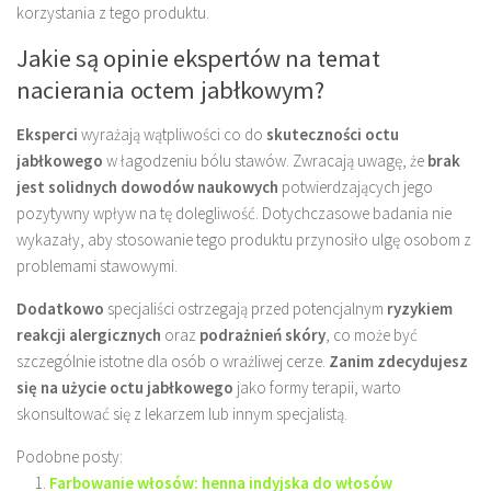
korzystania z tego produktu.
Jakie są opinie ekspertów na temat
nacierania octem jabłkowym?
Eksperci
wyrażają wątpliwości co do
skuteczności octu
jabłkowego
w łagodzeniu bólu stawów. Zwracają uwagę, że
brak
jest solidnych dowodów naukowych
potwierdzających jego
pozytywny wpływ na tę dolegliwość. Dotychczasowe badania nie
wykazały, aby stosowanie tego produktu przynosiło ulgę osobom z
problemami stawowymi.
Dodatkowo
specjaliści ostrzegają przed potencjalnym
ryzykiem
reakcji alergicznych
oraz
podrażnień skóry
, co może być
szczególnie istotne dla osób o wrażliwej cerze.
Zanim zdecydujesz
się na użycie octu jabłkowego
jako formy terapii, warto
skonsultować się z lekarzem lub innym specjalistą.
Podobne posty:
Farbowanie włosów: henna indyjska do włosów