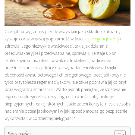
Ocet jabłkowy, znany przede wszystkim jako składnik kulinarny,
zyskuje coraz większą popularność w świecie
pielęgnacji skóry
i
zdrowia. Jego niezwykłe właściwości, takie jak działanie
przeciwbakteryjne i przeciwzapalne, sprawiają, że staje się on
skutecznym sojusznikiem w walce z trądzikiem, nadmiernym
przetłuszczaniem się skóry oraz wypadaniem włosów. Dzięki
obecności kwasu octowego i chlorogenowego, ocet jabłkowy nie
tylko przyspiesza regenerację skóry, ale także poprawia jej koloryt
oraz wygładza zmarszczki. Warto jednak pamiętać, że stosowanie
tego naturalnego eliksiru wymaga ostrożności, aby uniknąć
nieprzyjemnych reakcji skórnych. Jakie zatem korzyści niesie ze sobą
nacieranie octem jabłkowym i w jaki sposób można go bezpiecznie
wykorzystać w codziennej pielęgnacji?
Spis treści