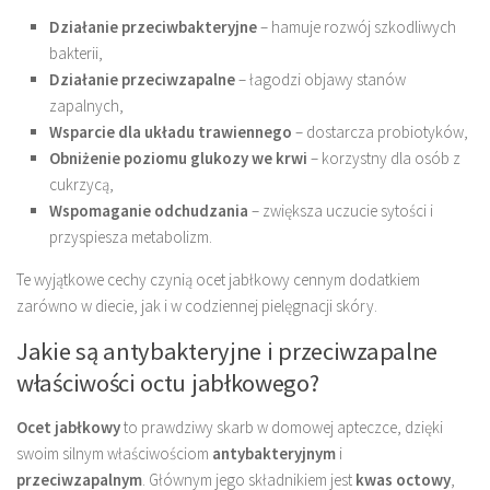
Działanie przeciwbakteryjne
– hamuje rozwój szkodliwych
bakterii,
Działanie przeciwzapalne
– łagodzi objawy stanów
zapalnych,
Wsparcie dla układu trawiennego
– dostarcza probiotyków,
Obniżenie poziomu glukozy we krwi
– korzystny dla osób z
cukrzycą,
Wspomaganie odchudzania
– zwiększa uczucie sytości i
przyspiesza metabolizm.
Te wyjątkowe cechy czynią ocet jabłkowy cennym dodatkiem
zarówno w diecie, jak i w codziennej pielęgnacji skóry.
Jakie są antybakteryjne i przeciwzapalne
właściwości octu jabłkowego?
Ocet jabłkowy
to prawdziwy skarb w domowej apteczce, dzięki
swoim silnym właściwościom
antybakteryjnym
i
przeciwzapalnym
. Głównym jego składnikiem jest
kwas octowy
,