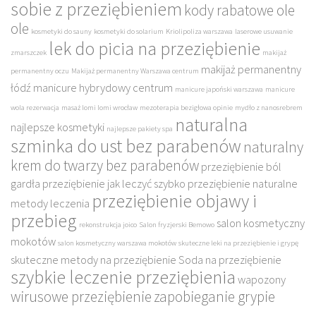
sobie z przeziębieniem
kody rabatowe ole
ole
kosmetyki do sauny
kosmetyki do solarium
Kriolipoliza warszawa
laserowe usuwanie
lek do picia na przeziębienie
zmarszczek
makijaż
makijaż permanentny
permanentny oczu
Makijaż permanentny Warszawa centrum
łódź
manicure hybrydowy centrum
manicure japoński warszawa
manicure
wola rezerwacja
masaż lomi lomi wrocław
mezoterapia bezigłowa opinie
mydło z nanosrebrem
naturalna
najlepsze kosmetyki
najlepsze pakiety spa
szminka do ust bez parabenów
naturalny
krem do twarzy bez parabenów
przeziębienie ból
gardła
przeziębienie jak leczyć szybko
przeziębienie naturalne
przeziębienie objawy i
metody leczenia
przebieg
salon kosmetyczny
rekonstrukcja joico
Salon fryzjerski Bemowo
mokotów
salon kosmetyczny warszawa mokotów
skuteczne leki na przeziębienie i grypę
skuteczne metody na przeziębienie
Soda na przeziębienie
szybkie leczenie przeziębienia
wapozony
wirusowe przeziębienie
zapobieganie grypie