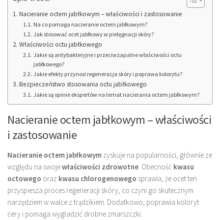
Nacieranie octem jabłkowym – właściwości i zastosowanie
Na co pomaga nacieranie octem jabłkowym?
Jak stosować ocet jabłkowy w pielęgnacji skóry?
Właściwości octu jabłkowego
Jakie są antybakteryjne i przeciwzapalne właściwości octu
jabłkowego?
Jakie efekty przynosi regeneracja skóry i poprawa kolorytu?
Bezpieczeństwo stosowania octu jabłkowego
Jakie są opinie ekspertów na temat nacierania octem jabłkowym?
Nacieranie octem jabłkowym – właściwości
i zastosowanie
Nacieranie octem jabłkowym
zyskuje na popularności, głównie ze
względu na swoje
właściwości zdrowotne
. Obecność
kwasu
octowego
oraz
kwasu chlorogenowego
sprawia, że ocet ten
przyspiesza proces regeneracji skóry, co czyni go skutecznym
narzędziem w walce z trądzikiem. Dodatkowo, poprawia koloryt
cery i pomaga wygładzić drobne zmarszczki.