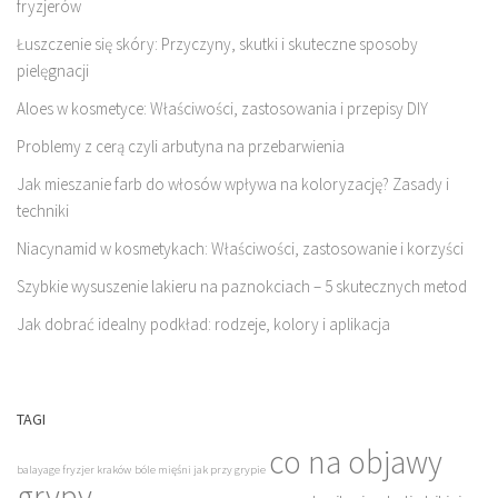
fryzjerów
Łuszczenie się skóry: Przyczyny, skutki i skuteczne sposoby
pielęgnacji
Aloes w kosmetyce: Właściwości, zastosowania i przepisy DIY
Problemy z cerą czyli arbutyna na przebarwienia
Jak mieszanie farb do włosów wpływa na koloryzację? Zasady i
techniki
Niacynamid w kosmetykach: Właściwości, zastosowanie i korzyści
Szybkie wysuszenie lakieru na paznokciach – 5 skutecznych metod
Jak dobrać idealny podkład: rodzeje, kolory i aplikacja
TAGI
co na objawy
balayage fryzjer kraków
bóle mięśni jak przy grypie
grypy