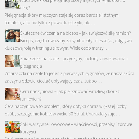
Kluczowe kroki pielęgnacji skóry mężczyzn – jak dbać o
cerę?
Pielęgnacja skóry mężczyzn staje się coraz bardziej istotnym
tematem, a to nie tylko z powodu estetyki, ale …
Skuteczne ćwiczenia na biceps – jak zwiększyć siłę ramion?
Biceps, często uważany za symbol siły i męskości, odgrywa
kluczową rolę w treningu siłowym. Wiele osób marzy …
Zmarszczki na czole – przyczyny, metody zniwelowania i
pielęgnacja
Zmarszczki na czole to jeden z pierwszych sygnałów, że nasza skóra
zaczyna odzwierciedlać upływający czas. Już po …
Cera naczyniowa – jak pielęgnować wrażliwą skórę z
rumieniem?
Cera naczyniowa to problem, który dotyka coraz większej liczby
osób, szczególnie kobiet w wieku 30-50 lat. Charakteryzuje …
Soki warzywne i owocowe – właściwości, przepisy i zdrowe
korzyści