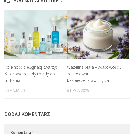
YOU MAY ALSO LIKE...
Kolejność pielęgnacji twarzy:
Wazelina biała – właściwości,
Kluczowe zasady i błędy do
zastosowanie i
unikania
bezpieczeństwo użycia
26 MAJA 2025
6 LIPCA 2025
DODAJ KOMENTARZ
Komentarz
*