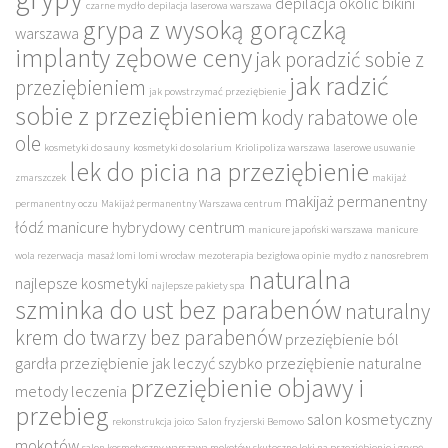
depilacja okolic bikini
czarne mydło
depilacja laserowa warszawa
grypa z wysoką gorączką
warszawa
implanty zębowe ceny
jak poradzić sobie z
jak radzić
przeziębieniem
jak powstrzymać przeziębienie
sobie z przeziębieniem
kody rabatowe ole
ole
kosmetyki do sauny
kosmetyki do solarium
Kriolipoliza warszawa
laserowe usuwanie
lek do picia na przeziębienie
zmarszczek
makijaż
makijaż permanentny
permanentny oczu
Makijaż permanentny Warszawa centrum
łódź
manicure hybrydowy centrum
manicure japoński warszawa
manicure
wola rezerwacja
masaż lomi lomi wrocław
mezoterapia bezigłowa opinie
mydło z nanosrebrem
naturalna
najlepsze kosmetyki
najlepsze pakiety spa
szminka do ust bez parabenów
naturalny
krem do twarzy bez parabenów
przeziębienie ból
gardła
przeziębienie jak leczyć szybko
przeziębienie naturalne
przeziębienie objawy i
metody leczenia
przebieg
salon kosmetyczny
rekonstrukcja joico
Salon fryzjerski Bemowo
mokotów
salon kosmetyczny warszawa mokotów
skuteczne leki na przeziębienie i grypę